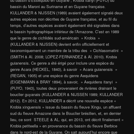
du bassin d’Essequibo en Guyane ; Krobia itanyi (PUYO) du
bassin du Maroni au Suriname et en Guyane française.
KULLANDER & NIJSSEN (1989) avaient également signalé deux
autres espèces non décrites de Guyane française, et au fil du
temps, d’autres espèces avaient également été signalées dans
le bassin hydrographique inférieur de l’Amazone. C’est en 1989
que le genre de cichlidés sud-américain » Krobia »
(KULLANDER & NIJSSEN) devient enfin officiellement et
taxonomiquement un membre de la tribu des » Cichlasomatini »
(SMITH & Al. 2008; LOPEZ-FERNANDEZ & Al. 2010). Krobia
guianensis. Ce genre a été érigé pour inclure une espèce du
genre Acara (HECKEL, 1840), à savoir » Acara guianensis »
(REGAN, 1905) et une espèce du genre Aequidens
(EIGENMANN & BRAY 1894), à savoir, » Aequidens itanyi »
(PUYO, 1943), toutes deux provenaient de rivières drainant le
bouclier guyanais (KULLANDER & NIJSSEN 1989; KULLANDER
2012). En 2012, KULLANDER a décrit une nouvelle espèce «
Krobia xinguensis » issue du bassin du fleuve Xingu, un affluent
sud du fleuve Amazone dans le Bouclier brésilien, et, en dernier
lieu, ce sont STEELE & AL. qui, en 2013, ont décrit finalement «
Krobia petiteella » en provenance du bassin du fleuve Berbice
dans le nord-est de la Guyane. On sait aujourd’hui encore que