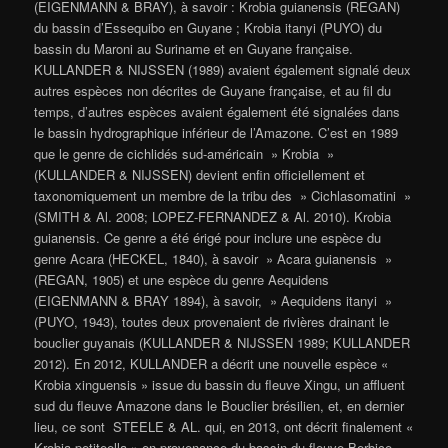
(EIGENMANN & BRAY), à savoir : Krobia guianensis (REGAN)
du bassin d’Essequibo en Guyane ; Krobia itanyi (PUYO) du
bassin du Maroni au Suriname et en Guyane française.
KULLANDER & NIJSSEN (1989) avaient également signalé deux
autres espèces non décrites de Guyane française, et au fil du
temps, d’autres espèces avaient également été signalées dans
le bassin hydrographique inférieur de l’Amazone. C’est en 1989
que le genre de cichlidés sud-américain » Krobia »
(KULLANDER & NIJSSEN) devient enfin officiellement et
taxonomiquement un membre de la tribu des » Cichlasomatini »
(SMITH & Al. 2008; LOPEZ-FERNANDEZ & Al. 2010). Krobia
guianensis. Ce genre a été érigé pour inclure une espèce du
genre Acara (HECKEL, 1840), à savoir » Acara guianensis »
(REGAN, 1905) et une espèce du genre Aequidens
(EIGENMANN & BRAY 1894), à savoir, » Aequidens itanyi »
(PUYO, 1943), toutes deux provenaient de rivières drainant le
bouclier guyanais (KULLANDER & NIJSSEN 1989; KULLANDER
2012). En 2012, KULLANDER a décrit une nouvelle espèce «
Krobia xinguensis » issue du bassin du fleuve Xingu, un affluent
sud du fleuve Amazone dans le Bouclier brésilien, et, en dernier
lieu, ce sont STEELE & AL. qui, en 2013, ont décrit finalement «
Krobia petiteella » en provenance du bassin du fleuve Berbice