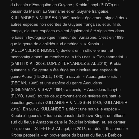
du bassin d’Essequibo en Guyane ; Krobia itanyi (PUYO) du
bassin du Maroni au Suriname et en Guyane française.
KULLANDER & NIJSSEN (1989) avaient également signalé deux
autres espèces non décrites de Guyane française, et au fil du
temps, d’autres espèces avaient également été signalées dans
le bassin hydrographique inférieur de l’Amazone. C’est en 1989
que le genre de cichlidés sud-américain » Krobia »
(KULLANDER & NIJSSEN) devient enfin officiellement et
taxonomiquement un membre de la tribu des » Cichlasomatini »
(SMITH & Al. 2008; LOPEZ-FERNANDEZ & Al. 2010). Krobia
guianensis. Ce genre a été érigé pour inclure une espèce du
genre Acara (HECKEL, 1840), à savoir » Acara guianensis »
(REGAN, 1905) et une espèce du genre Aequidens
(EIGENMANN & BRAY 1894), à savoir, » Aequidens itanyi »
(PUYO, 1943), toutes deux provenaient de rivières drainant le
bouclier guyanais (KULLANDER & NIJSSEN 1989; KULLANDER
2012). En 2012, KULLANDER a décrit une nouvelle espèce «
Krobia xinguensis » issue du bassin du fleuve Xingu, un affluent
sud du fleuve Amazone dans le Bouclier brésilien, et, en dernier
lieu, ce sont STEELE & AL. qui, en 2013, ont décrit finalement «
Krobia petiteella » en provenance du bassin du fleuve Berbice