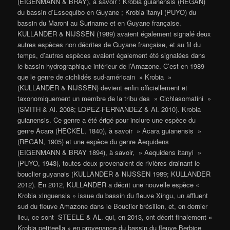
(EIGENMANN & BRAY), à savoir : Krobia guianensis (REGAN)
du bassin d’Essequibo en Guyane ; Krobia itanyi (PUYO) du
bassin du Maroni au Suriname et en Guyane française.
KULLANDER & NIJSSEN (1989) avaient également signalé deux
autres espèces non décrites de Guyane française, et au fil du
temps, d’autres espèces avaient également été signalées dans
le bassin hydrographique inférieur de l’Amazone. C’est en 1989
que le genre de cichlidés sud-américain » Krobia »
(KULLANDER & NIJSSEN) devient enfin officiellement et
taxonomiquement un membre de la tribu des » Cichlasomatini »
(SMITH & Al. 2008; LOPEZ-FERNANDEZ & Al. 2010). Krobia
guianensis. Ce genre a été érigé pour inclure une espèce du
genre Acara (HECKEL, 1840), à savoir » Acara guianensis »
(REGAN, 1905) et une espèce du genre Aequidens
(EIGENMANN & BRAY 1894), à savoir, » Aequidens itanyi »
(PUYO, 1943), toutes deux provenaient de rivières drainant le
bouclier guyanais (KULLANDER & NIJSSEN 1989; KULLANDER
2012). En 2012, KULLANDER a décrit une nouvelle espèce «
Krobia xinguensis » issue du bassin du fleuve Xingu, un affluent
sud du fleuve Amazone dans le Bouclier brésilien, et, en dernier
lieu, ce sont STEELE & AL. qui, en 2013, ont décrit finalement «
Krobia petiteella » en provenance du bassin du fleuve Berbice