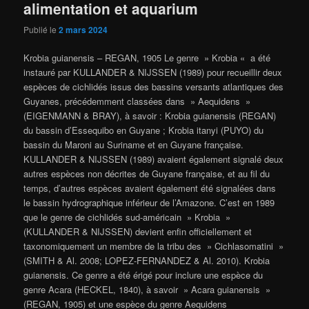
alimentation et aquarium
Publié le
2 mars 2024
Krobia guianensis – REGAN, 1905 Le genre » Krobia « a été
instauré par KULLANDER & NIJSSEN (1989) pour recueillir deux
espèces de cichlidés issus des bassins versants atlantiques des
Guyanes, précédemment classées dans » Aequidens »
(EIGENMANN & BRAY), à savoir : Krobia guianensis (REGAN)
du bassin d’Essequibo en Guyane ; Krobia itanyi (PUYO) du
bassin du Maroni au Suriname et en Guyane française.
KULLANDER & NIJSSEN (1989) avaient également signalé deux
autres espèces non décrites de Guyane française, et au fil du
temps, d’autres espèces avaient également été signalées dans
le bassin hydrographique inférieur de l’Amazone. C’est en 1989
que le genre de cichlidés sud-américain » Krobia »
(KULLANDER & NIJSSEN) devient enfin officiellement et
taxonomiquement un membre de la tribu des » Cichlasomatini »
(SMITH & Al. 2008; LOPEZ-FERNANDEZ & Al. 2010). Krobia
guianensis. Ce genre a été érigé pour inclure une espèce du
genre Acara (HECKEL, 1840), à savoir » Acara guianensis »
(REGAN, 1905) et une espèce du genre Aequidens