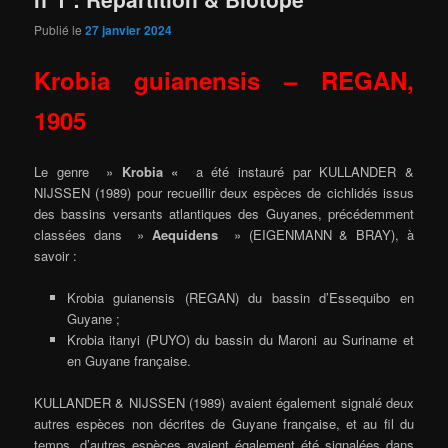
Publié le
27 janvier 2024
Krobia guianensis – REGAN,
1905
Le genre »
Krobia «
a été instauré par KULLANDER &
NIJSSEN (1989) pour recueillir deux espèces de cichlidés issus
des bassins versants atlantiques des Guyanes, précédemment
classées dans »
Aequidens
» (EIGENMANN & BRAY), à
savoir :
Krobia guianensis (REGAN) du bassin d’Essequibo
en
Guyane ;
Krobia itanyi (PUYO) du bassin du Maroni au Suriname et
en Guyane française.
KULLANDER & NIJSSEN (1989) avaient également signalé deux
autres espèces non décrites de Guyane française, et au fil du
temps, d’autres espèces avaient également été signalées dans