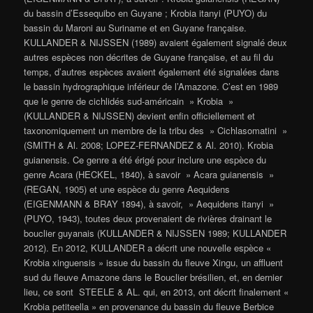
du bassin d’Essequibo en Guyane ; Krobia itanyi (PUYO) du
bassin du Maroni au Suriname et en Guyane française.
KULLANDER & NIJSSEN (1989) avaient également signalé deux
autres espèces non décrites de Guyane française, et au fil du
temps, d’autres espèces avaient également été signalées dans
le bassin hydrographique inférieur de l’Amazone. C’est en 1989
que le genre de cichlidés sud-américain » Krobia »
(KULLANDER & NIJSSEN) devient enfin officiellement et
taxonomiquement un membre de la tribu des » Cichlasomatini »
(SMITH & Al. 2008; LOPEZ-FERNANDEZ & Al. 2010). Krobia
guianensis. Ce genre a été érigé pour inclure une espèce du
genre Acara (HECKEL, 1840), à savoir » Acara guianensis »
(REGAN, 1905) et une espèce du genre Aequidens
(EIGENMANN & BRAY 1894), à savoir, » Aequidens itanyi »
(PUYO, 1943), toutes deux provenaient de rivières drainant le
bouclier guyanais (KULLANDER & NIJSSEN 1989; KULLANDER
2012). En 2012, KULLANDER a décrit une nouvelle espèce «
Krobia xinguensis » issue du bassin du fleuve Xingu, un affluent
sud du fleuve Amazone dans le Bouclier brésilien, et, en dernier
lieu, ce sont STEELE & AL. qui, en 2013, ont décrit finalement «
Krobia petiteella » en provenance du bassin du fleuve Berbice