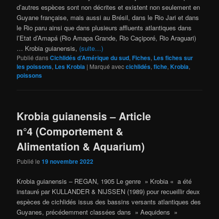
d’autres espèces sont non décrites et existent non seulement en
Guyane française, mais aussi au Brésil, dans le Rio Jari et dans
le Rio paru ainsi que dans plusieurs affluents atlantiques dans
l’Etat d’Amapá (Rio Amapa Grande, Rio Caçiporé, Rio Araguari)
… Krobia guianensis,
(suite…)
Publié dans
Cichlidés d’Amérique du sud
,
Fiches
,
Les fiches sur
les poissons
,
Les Krobia
|
Marqué avec
cichlidés
,
fiche
,
Krobia
,
poissons
Krobia guianensis – Article
n°4 (Comportement &
Alimentation & Aquarium)
Publié le
19 novembre 2022
Krobia guianensis – REGAN, 1905 Le genre » Krobia « a été
instauré par KULLANDER & NIJSSEN (1989) pour recueillir deux
espèces de cichlidés issus des bassins versants atlantiques des
Guyanes, précédemment classées dans » Aequidens »