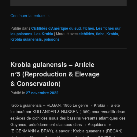
Continuer la lecture
→
Publié dans
Cichlidés d’Amérique du sud
,
Fiches
,
Les fiches sur
les poissons
,
Les Krobia
|
Marqué avec
cichlidés
,
fiche
,
Krobia
,
Krobia guianensis
,
poissons
Krobia guianensis – Article
n°5 (Reproduction & Elevage
& Conservation)
Publié le
27 novembre 2022
Krobia guianensis – REGAN, 1905 Le genre » Krobia « a été
instauré par KULLANDER & NIJSSEN (1989) pour recueillir deux
espèces de cichlidés issus des bassins versants atlantiques des
Guyanes, précédemment classées dans » Aequidens »
(EIGENMANN & BRAY), à savoir : Krobia guianensis (REGAN)