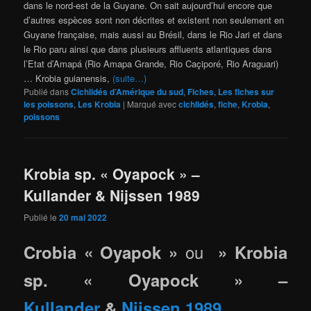
dans le nord-est de la Guyane. On sait aujourd’hui encore que
d’autres espèces sont non décrites et existent non seulement en
Guyane française, mais aussi au Brésil, dans le Rio Jari et dans
le Rio paru ainsi que dans plusieurs affluents atlantiques dans
l’Etat d’Amapá (Rio Amapa Grande, Rio Caçiporé, Rio Araguari)
… Krobia guianensis,
(suite…)
Publié dans
Cichlidés d’Amérique du sud
,
Fiches
,
Les fiches sur
les poissons
,
Les Krobia
|
Marqué avec
cichlidés
,
fiche
,
Krobia
,
poissons
Krobia sp. « Oyapock » –
Kullander & Nijssen 1989
Publié le
20 mai 2022
ou
Crobia « Oyapok »
» Krobia
sp. « Oyapock » –
Kullander
&
Nijssen
1989