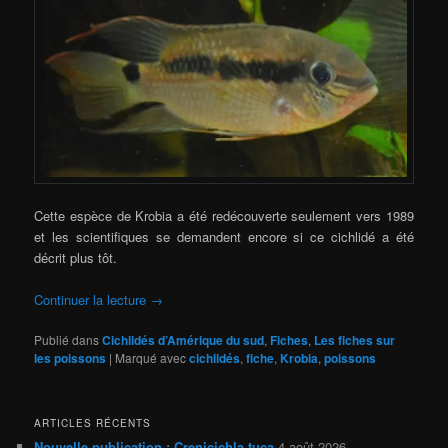
Cette espèce de Krobia a été redécouverte seulement vers 1989
et les scientifiques se demandent encore si ce cichlidé a été
décrit plus tôt.
Continuer la lecture
→
Publié dans
Cichlidés d’Amérique du sud
,
Fiches
,
Les fiches sur
les poissons
|
Marqué avec
cichlidés
,
fiche
,
Krobia
,
poissons
ARTICLES RÉCENTS
Nouvelle publication : Crenicichla tuca
4 août 2026