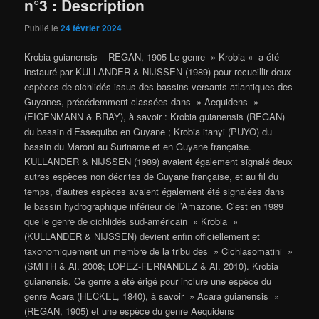
n°3 : Description
Publié le
24 février 2024
Krobia guianensis – REGAN, 1905 Le genre » Krobia « a été
instauré par KULLANDER & NIJSSEN (1989) pour recueillir deux
espèces de cichlidés issus des bassins versants atlantiques des
Guyanes, précédemment classées dans » Aequidens »
(EIGENMANN & BRAY), à savoir : Krobia guianensis (REGAN)
du bassin d’Essequibo en Guyane ; Krobia itanyi (PUYO) du
bassin du Maroni au Suriname et en Guyane française.
KULLANDER & NIJSSEN (1989) avaient également signalé deux
autres espèces non décrites de Guyane française, et au fil du
temps, d’autres espèces avaient également été signalées dans
le bassin hydrographique inférieur de l’Amazone. C’est en 1989
que le genre de cichlidés sud-américain » Krobia »
(KULLANDER & NIJSSEN) devient enfin officiellement et
taxonomiquement un membre de la tribu des » Cichlasomatini »
(SMITH & Al. 2008; LOPEZ-FERNANDEZ & Al. 2010). Krobia
guianensis. Ce genre a été érigé pour inclure une espèce du
genre Acara (HECKEL, 1840), à savoir » Acara guianensis »
(REGAN, 1905) et une espèce du genre Aequidens