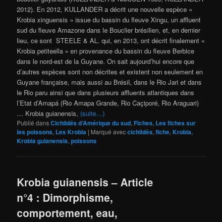
2012). En 2012, KULLANDER a décrit une nouvelle espèce «
Krobia xinguensis » issue du bassin du fleuve Xingu, un affluent
sud du fleuve Amazone dans le Bouclier brésilien, et, en dernier
lieu, ce sont STEELE & AL. qui, en 2013, ont décrit finalement «
Krobia petiteella » en provenance du bassin du fleuve Berbice
dans le nord-est de la Guyane. On sait aujourd’hui encore que
d’autres espèces sont non décrites et existent non seulement en
Guyane française, mais aussi au Brésil, dans le Rio Jari et dans
le Rio paru ainsi que dans plusieurs affluents atlantiques dans
l’Etat d’Amapá (Rio Amapa Grande, Rio Caçiporé, Rio Araguari)
… Krobia guianensis,
(suite…)
Publié dans
Cichlidés d’Amérique du sud
,
Fiches
,
Les fiches sur
les poissons
,
Les Krobia
|
Marqué avec
cichlidés
,
fiche
,
Krobia
,
Krobia guianensis
,
poissons
Krobia guianensis – Article
n°4 : Dimorphisme,
comportement, eau,