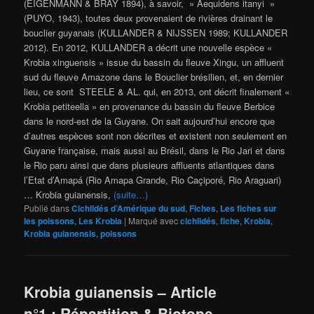
(EIGENMANN & BRAY 1894), à savoir, » Aequidens itanyi »
(PUYO, 1943), toutes deux provenaient de rivières drainant le
bouclier guyanais (KULLANDER & NIJSSEN 1989; KULLANDER
2012). En 2012, KULLANDER a décrit une nouvelle espèce «
Krobia xinguensis » issue du bassin du fleuve Xingu, un affluent
sud du fleuve Amazone dans le Bouclier brésilien, et, en dernier
lieu, ce sont STEELE & AL. qui, en 2013, ont décrit finalement «
Krobia petiteella » en provenance du bassin du fleuve Berbice
dans le nord-est de la Guyane. On sait aujourd’hui encore que
d’autres espèces sont non décrites et existent non seulement en
Guyane française, mais aussi au Brésil, dans le Rio Jari et dans
le Rio paru ainsi que dans plusieurs affluents atlantiques dans
l’Etat d’Amapá (Rio Amapa Grande, Rio Caçiporé, Rio Araguari)
… Krobia guianensis,
(suite…)
Publié dans
Cichlidés d’Amérique du sud
,
Fiches
,
Les fiches sur
les poissons
,
Les Krobia
|
Marqué avec
cichlidés
,
fiche
,
Krobia
,
Krobia guianensis
,
poissons
Krobia guianensis – Article
n°1 : Répartition & Biotope