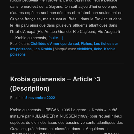
dans le nord-est de la Guyane. On sait aujourd’hui encore que
d’autres espèces sont non décrites et existent non seulement en
Guyane française, mais aussi au Brésil, dans le Rio Jari et dans
le Rio paru ainsi que dans plusieurs affluents atlantiques dans
l’Etat d’Amapá (Rio Amapa Grande, Rio Caçiporé, Rio Araguari)
… Krobia guianensis,
(suite…)
Publié dans
Cichlidés d’Amérique du sud
,
Fiches
,
Les fiches sur
les poissons
,
Les Krobia
|
Marqué avec
cichlidés
,
fiche
,
Krobia
,
poissons
Krobia guianensis – Article °3
(Description)
Publié le
5 novembre 2022
Krobia guianensis – REGAN, 1905 Le genre » Krobia « a été
instauré par KULLANDER & NIJSSEN (1989) pour recueillir deux
espèces de cichlidés issus des bassins versants atlantiques des
Guyanes, précédemment classées dans » Aequidens »