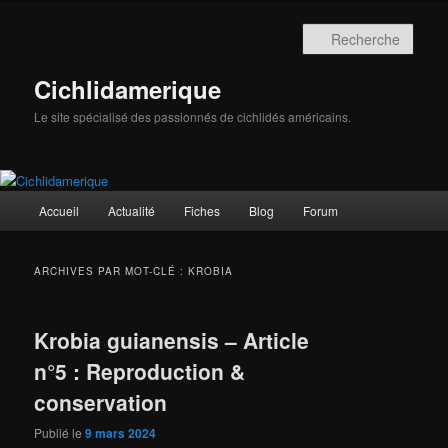
Aller
Aller
au
au
Rech
contenu
contenu
principal
secondaire
Cichlidamerique
Le site spécialisé des passionnés de cichlidés américains.
Menu
Accueil
Actualité
Fiches
Blog
Forum
principal
ARCHIVES PAR MOT-CLÉ :
KROBIA
Krobia guianensis – Article
n°5 : Reproduction &
conservation
Publié le
9 mars 2024