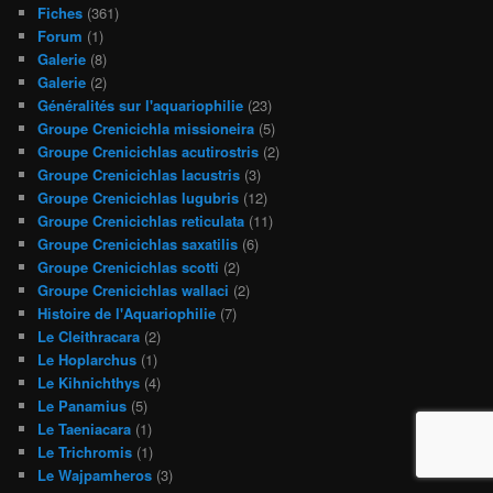
Fiches
(361)
Forum
(1)
Galerie
(8)
Galerie
(2)
Généralités sur l'aquariophilie
(23)
Groupe Crenicichla missioneira
(5)
Groupe Crenicichlas acutirostris
(2)
Groupe Crenicichlas lacustris
(3)
Groupe Crenicichlas lugubris
(12)
Groupe Crenicichlas reticulata
(11)
Groupe Crenicichlas saxatilis
(6)
Groupe Crenicichlas scotti
(2)
Groupe Crenicichlas wallaci
(2)
Histoire de l'Aquariophilie
(7)
Le Cleithracara
(2)
Le Hoplarchus
(1)
Le Kihnichthys
(4)
Le Panamius
(5)
Le Taeniacara
(1)
Le Trichromis
(1)
Le Wajpamheros
(3)