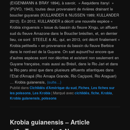
(EIGENMANN & BRAY 1894), à savoir, » Aequidens itanyi »
(PUYO, 1943), toutes deux provenaient de rivières drainant le
bouclier guyanais (KULLANDER & NIJSSEN 1989; KULLANDER
2012). En 2012, KULLANDER a décrit une nouvelle espèce «
Krobia xinguensis » issue du bassin du fleuve Xingu, un affluent
sud du fleuve Amazone dans le Bouclier brésilien, et, en dernier
lieu, ce sont STEELE & AL. qui, en 2013, ont décrit finalement «
Krobia petiteella » en provenance du bassin du fleuve Berbice
dans le nord-est de la Guyane. On sait aujourd’hui encore que
d’autres espèces sont non décrites et existent non seulement en
Guyane française, mais aussi au Brésil, dans le Rio Jari et dans
le Rio paru ainsi que dans plusieurs affluents atlantiques dans
l’Etat d’Amapá (Rio Amapa Grande, Rio Caçiporé, Rio Araguari)
… Krobia guianensis,
(suite…)
Publié dans
Cichlidés d’Amérique du sud
,
Fiches
,
Les fiches sur
les poissons
,
Les Krobia
|
Marqué avec
cichlidés
,
fiche
,
Krobia
,
Krobia guianensis
,
poissons
Krobia guianensis – Article