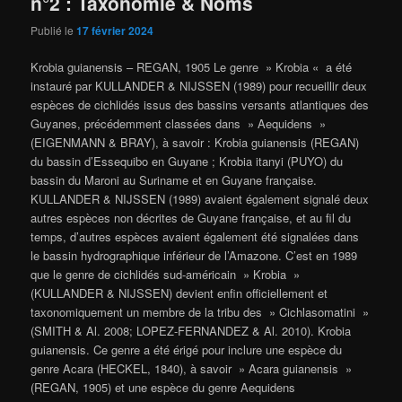
n°2 : Taxonomie & Noms
Publié le
17 février 2024
Krobia guianensis – REGAN, 1905 Le genre » Krobia « a été
instauré par KULLANDER & NIJSSEN (1989) pour recueillir deux
espèces de cichlidés issus des bassins versants atlantiques des
Guyanes, précédemment classées dans » Aequidens »
(EIGENMANN & BRAY), à savoir : Krobia guianensis (REGAN)
du bassin d’Essequibo en Guyane ; Krobia itanyi (PUYO) du
bassin du Maroni au Suriname et en Guyane française.
KULLANDER & NIJSSEN (1989) avaient également signalé deux
autres espèces non décrites de Guyane française, et au fil du
temps, d’autres espèces avaient également été signalées dans
le bassin hydrographique inférieur de l’Amazone. C’est en 1989
que le genre de cichlidés sud-américain » Krobia »
(KULLANDER & NIJSSEN) devient enfin officiellement et
taxonomiquement un membre de la tribu des » Cichlasomatini »
(SMITH & Al. 2008; LOPEZ-FERNANDEZ & Al. 2010). Krobia
guianensis. Ce genre a été érigé pour inclure une espèce du
genre Acara (HECKEL, 1840), à savoir » Acara guianensis »
(REGAN, 1905) et une espèce du genre Aequidens