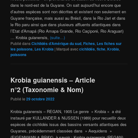
dans le nord-est de la Guyane. On sait aujourd’hui encore que
d’autres espèces sont non décrites et existent non seulement en
Guyane française, mais aussi au Brésil, dans le Rio Jari et dans
le Rio paru ainsi que dans plusieurs affluents atlantiques dans
l’Etat d’Amapá (Rio Amapa Grande, Rio Caçiporé, Rio Araguari)
… Krobia guianensis,
(suite…)
Publié dans
Cichlidés d’Amérique du sud
,
Fiches
,
Les fiches sur
les poissons
,
Les Krobia
|
Marqué avec
cichlidés
,
fiche
,
Krobia
,
poissons
Krobia guianensis – Article
n°2 (Taxonomie & Nom)
Publié le
29 octobre 2022
Krobia guianensis – REGAN, 1905 Le genre » Krobia « a été
instauré par KULLANDER & NIJSSEN (1989) pour recueillir deux
espèces de cichlidés issus des bassins versants atlantiques des
Guyanes, précédemment classées dans » Aequidens »
(EIGENMANN & BRAY), à savoir : Krobia guianensis (REGAN)