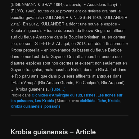
(EIGENMANN & BRAY 1894), à savoir, » Aequidens itanyi »
(PUYO, 1943), toutes deux provenaient de rivières drainant le
bouclier guyanais (KULLANDER & NIJSSEN 1989; KULLANDER
2012). En 2012, KULLANDER a décrit une nouvelle espèce «
Krobia xinguensis » issue du bassin du fleuve Xingu, un affluent
sud du fleuve Amazone dans le Bouclier brésilien, et, en dernier
lieu, ce sont STEELE & AL. qui, en 2013, ont décrit finalement «
Krobia petiteella » en provenance du bassin du fleuve Berbice
dans le nord-est de la Guyane. On sait aujourd’hui encore que
d’autres espèces sont non décrites et existent non seulement en
Guyane française, mais aussi au Brésil, dans le Rio Jari et dans
le Rio paru ainsi que dans plusieurs affluents atlantiques dans
l’Etat d’Amapá (Rio Amapa Grande, Rio Caçiporé, Rio Araguari)
… Krobia guianensis,
(suite…)
Publié dans
Cichlidés d’Amérique du sud
,
Fiches
,
Les fiches sur
les poissons
,
Les Krobia
|
Marqué avec
cichlidés
,
fiche
,
Krobia
,
Krobia guianensis
,
poissons
Krobia guianensis – Article