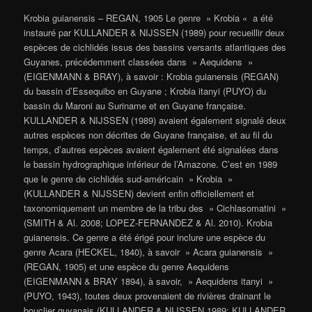
Krobia guianensis – REGAN, 1905 Le genre » Krobia « a été
instauré par KULLANDER & NIJSSEN (1989) pour recueillir deux
espèces de cichlidés issus des bassins versants atlantiques des
Guyanes, précédemment classées dans » Aequidens »
(EIGENMANN & BRAY), à savoir : Krobia guianensis (REGAN)
du bassin d’Essequibo en Guyane ; Krobia itanyi (PUYO) du
bassin du Maroni au Suriname et en Guyane française.
KULLANDER & NIJSSEN (1989) avaient également signalé deux
autres espèces non décrites de Guyane française, et au fil du
temps, d’autres espèces avaient également été signalées dans
le bassin hydrographique inférieur de l’Amazone. C’est en 1989
que le genre de cichlidés sud-américain » Krobia »
(KULLANDER & NIJSSEN) devient enfin officiellement et
taxonomiquement un membre de la tribu des » Cichlasomatini »
(SMITH & Al. 2008; LOPEZ-FERNANDEZ & Al. 2010). Krobia
guianensis. Ce genre a été érigé pour inclure une espèce du
genre Acara (HECKEL, 1840), à savoir » Acara guianensis »
(REGAN, 1905) et une espèce du genre Aequidens
(EIGENMANN & BRAY 1894), à savoir, » Aequidens itanyi »
(PUYO, 1943), toutes deux provenaient de rivières drainant le
bouclier guyanais (KULLANDER & NIJSSEN 1989; KULLANDER