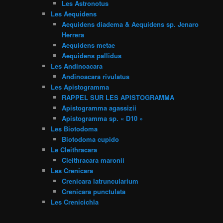
Les Astronotus
Les Aequidens
Aequidens diadema & Aequidens sp. Jenaro
Herrera
Aequidens metae
Aequidens pallidus
Les Andinoacara
Andinoacara rivulatus
Les Apistogramma
RAPPEL SUR LES APISTOGRAMMA
Apistogramma agassizii
Apistogramma sp. « D10 »
Les Biotodoma
Biotodoma cupido
Le Cleithracara
Cleithracara maronii
Les Crenicara
Crenicara latruncularium
Crenicara punctulata
Les Crenicichla