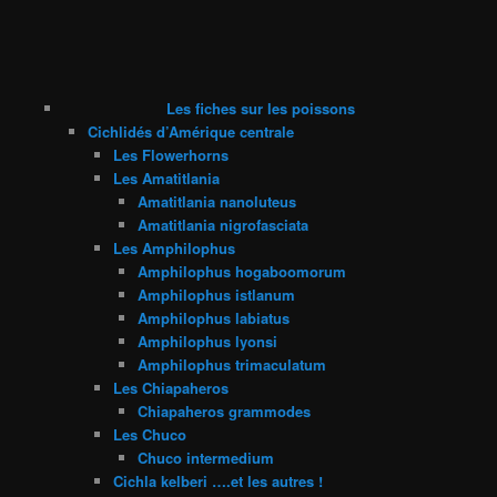
Les fiches sur les poissons
Cichlidés d’Amérique centrale
Les Flowerhorns
Les Amatitlania
Amatitlania nanoluteus
Amatitlania nigrofasciata
Les Amphilophus
Amphilophus hogaboomorum
Amphilophus istlanum
Amphilophus labiatus
Amphilophus lyonsi
Amphilophus trimaculatum
Les Chiapaheros
Chiapaheros grammodes
Les Chuco
Chuco intermedium
Cichla kelberi ….et les autres !