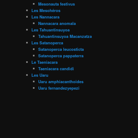
Mesonauta festivus
Les Mesohéros
Les Nannacara
Nannacara anomala
Les Tahuantinsuyoa
Tahuantinsuyoa Macanzatza
Les Satanoperca
Satanoperca leucosticta
Satanoperca pappaterra
Le Taeniacara
Taeniacara candidi
Les Uaru
Uaru amphiacanthoides
Uaru fernandezyepezi