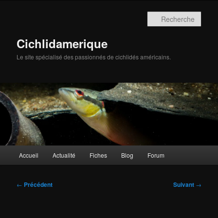
Aller
au
Rech
contenu
principal
Cichlidamerique
Le site spécialisé des passionnés de cichlidés américains.
Menu
Accueil
Actualité
Fiches
Blog
Forum
principal
Navigation
←
Précédent
Suivant
→
des
articles