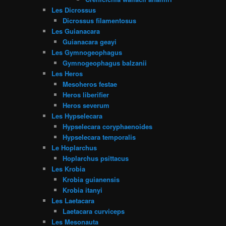
Les Dicrossus
Dicrossus filamentosus
Les Guianacara
Guianacara geayi
Les Gymnogeophagus
Gymnogeophagus balzanii
Les Heros
Mesoheros festae
Heros liberifier
Heros severum
Les Hypselecara
Hypselecara coryphaenoides
Hypselecara temporalis
Le Hoplarchus
Hoplarchus psittacus
Les Krobia
Krobia guianensis
Krobia itanyi
Les Laetacara
Laetacara curviceps
Les Mesonauta