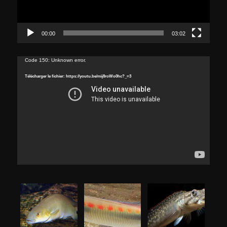
00:00
03:02
Lecteur
Code 150: Unknown error.
vidéo
Télécharger le fichier: https://youtu.be/mij8roWo0hc?_=3