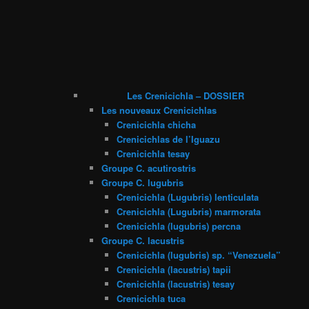
Les Crenicichla – DOSSIER
Les nouveaux Crenicichlas
Crenicichla chicha
Crenicichlas de l’Iguazu
Crenicichla tesay
Groupe C. acutirostris
Groupe C. lugubris
Crenicichla (Lugubris) lenticulata
Crenicichla (Lugubris) marmorata
Crenicichla (lugubris) percna
Groupe C. lacustris
Crenicichla (lugubris) sp. “Venezuela”
Crenicichla (lacustris) tapii
Crenicichla (lacustris) tesay
Crenicichla tuca