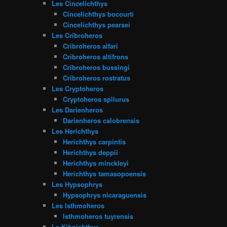
Les Cincelichthys
Cincelichthys bocourti
Cincelichthys pearsei
Les Cribroheros
Cribroheros alfari
Cribroheros altifrons
Cribroheros bussingi
Cribroheros rostratus
Les Cryptoheros
Cryptoheros spilurus
Les Darienheros
Darienheros calobrensis
Les Herichthys
Herichthys carpintis
Herichthys deppii
Herichthys minckleyi
Herichthys tamasopoensis
Les Hypsophrys
Hypsophrys nicaraguensis
Les Isthmoheros
Isthmoheros tuyrensis
Le Kihnichthys