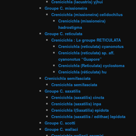
Crenicichla (lacustris) yjhui
Groupe C. missioneira
Crenicichla (missioneira) celidochilus
Crenicichla (missioneira)
hadrostigma
Groupe C. reticulata
Crenicichla : Le groupe RETICULATA
Crenicichla (reticulata) cyanonotus
Crenicichla (reticulata) sp. aff.
cyanonotus “Guapore”
Crenicichla (Reticulata) cyclostoma
Crenicichla (réticulata) hu
Crenicichla semifasciata
Crenicichla semifasciata
Groupe C. saxatilis
Crenicichla (saxatilis) cincta
Crenicichla (saxatilis) inpa
Crenicichla l(Saxatilia) epidota
Crenicichla (saxatilis / edithae) lepidota
Groupe C. scotti
Groupe C. wallaci
Crenicichla wallacii anamiri