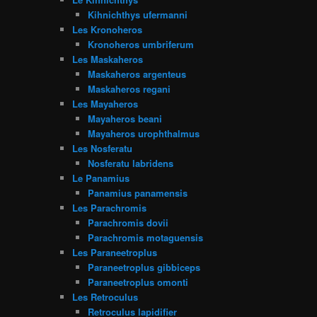
Kihnichthys ufermanni
Les Kronoheros
Kronoheros umbriferum
Les Maskaheros
Maskaheros argenteus
Maskaheros regani
Les Mayaheros
Mayaheros beani
Mayaheros urophthalmus
Les Nosferatu
Nosferatu labridens
Le Panamius
Panamius panamensis
Les Parachromis
Parachromis dovii
Parachromis motaguensis
Les Paraneetroplus
Paraneetroplus gibbiceps
Paraneetroplus omonti
Les Retroculus
Retroculus lapidifier