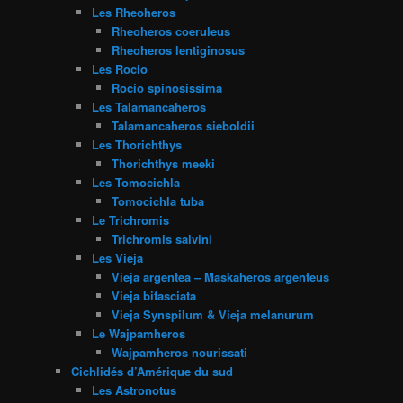
Les Rheoheros
Rheoheros coeruleus
Rheoheros lentiginosus
Les Rocio
Rocio spinosissima
Les Talamancaheros
Talamancaheros sieboldii
Les Thorichthys
Thorichthys meeki
Les Tomocichla
Tomocichla tuba
Le Trichromis
Trichromis salvini
Les Vieja
Vieja argentea – Maskaheros argenteus
Vieja bifasciata
Vieja Synspilum & Vieja melanurum
Le Wajpamheros
Wajpamheros nourissati
Cichlidés d’Amérique du sud
Les Astronotus