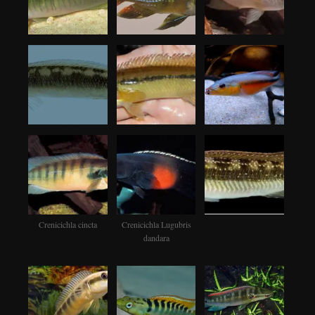
Crenicichla cincta
Crenicichla Lugubris
dandara