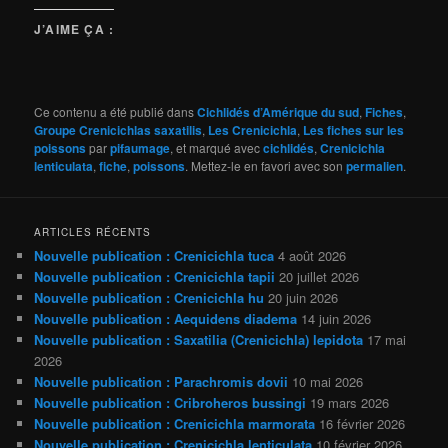
J’AIME ÇA :
Ce contenu a été publié dans
Cichlidés d’Amérique du sud
,
Fiches
,
Groupe Crenicichlas saxatilis
,
Les Crenicichla
,
Les fiches sur les
poissons
par
pifaumage
, et marqué avec
cichlidés
,
Crenicichla
lenticulata
,
fiche
,
poissons
. Mettez-le en favori avec son
permalien
.
ARTICLES RÉCENTS
Nouvelle publication : Crenicichla tuca
4 août 2026
Nouvelle publication : Crenicichla tapii
20 juillet 2026
Nouvelle publication : Crenicichla hu
20 juin 2026
Nouvelle publication : Aequidens diadema
14 juin 2026
Nouvelle publication : Saxatilia (Crenicichla) lepidota
17 mai
2026
Nouvelle publication : Parachromis dovii
10 mai 2026
Nouvelle publication : Cribroheros bussingi
19 mars 2026
Nouvelle publication : Crenicichla marmorata
16 février 2026
Nouvelle publication : Crenicichla lenticulata
10 février 2026