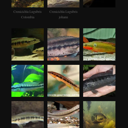
Crenicichla Lugubris
Crenicichla Lugubris
Colombia
johann