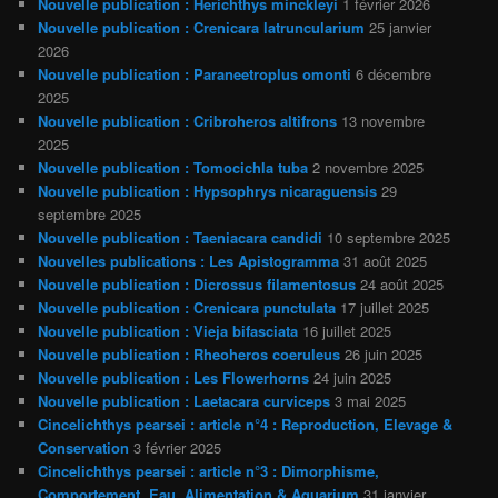
Nouvelle publication : Herichthys minckleyi
1 février 2026
Nouvelle publication : Crenicara latruncularium
25 janvier
2026
Nouvelle publication : Paraneetroplus omonti
6 décembre
2025
Nouvelle publication : Cribroheros altifrons
13 novembre
2025
Nouvelle publication : Tomocichla tuba
2 novembre 2025
Nouvelle publication : Hypsophrys nicaraguensis
29
septembre 2025
Nouvelle publication : Taeniacara candidi
10 septembre 2025
Nouvelles publications : Les Apistogramma
31 août 2025
Nouvelle publication : Dicrossus filamentosus
24 août 2025
Nouvelle publication : Crenicara punctulata
17 juillet 2025
Nouvelle publication : Vieja bifasciata
16 juillet 2025
Nouvelle publication : Rheoheros coeruleus
26 juin 2025
Nouvelle publication : Les Flowerhorns
24 juin 2025
Nouvelle publication : Laetacara curviceps
3 mai 2025
Cincelichthys pearsei : article n°4 : Reproduction, Elevage &
Conservation
3 février 2025
Cincelichthys pearsei : article n°3 : Dimorphisme,
Comportement, Eau, Alimentation & Aquarium
31 janvier