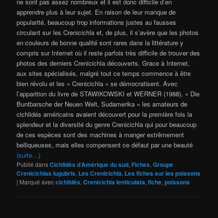
ne sont pas assez nombreux et il est donc difficile d’en
apprendre plus à leur sujet. En raison de leur manque de
popularité, beaucoup trop informations justes au fausses
circulant sur les Crenicichla et, de plus, il s’avère que les photos
en couleurs de bonne qualité sont rares dans la littérature y
compris sur Internet où il reste parfois très difficile de trouver des
photos des derniers Crenicichla découverts. Grace à Internet,
aux sites spécialisés, malgré tout ce temps commence à être
bien révolu et les « Crenicichla » se démocratisent. Avec
l’apparition du livre de STAWIKOWSKI et WERNER (1988), « Die
Buntbarsche der Neuen Welt, Sudamerika » les amateurs de
cichlidés américains avaient découvert pour la première fois la
splendeur et la diversité du genre Crenicichla qui pour beaucoup
de ces espèces sont des machines à manger extrêmement
belliqueuses, mais elles compensent ce défaut par une beauté
(suite…)
Publié dans
Cichlidés d’Amérique du sud
,
Fiches
,
Groupe
Crenicichlas lugubris
,
Les Crenicichla
,
Les fiches sur les poissons
|
Marqué avec
cichlidés
,
Crenicichla lenticulata
,
fiche
,
poissons