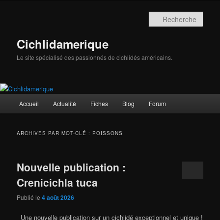
Aller
Aller
au
au
Rech
contenu
contenu
principal
secondaire
Cichlidamerique
Le site spécialisé des passionnés de cichlidés américains.
Menu
Accueil
Actualité
Fiches
Blog
Forum
principal
ARCHIVES PAR MOT-CLÉ :
POISSONS
Nouvelle publication :
Crenicichla tuca
Publié le
4 août 2026
Une nouvelle publication sur un cichlidé exceptionnel et unique !