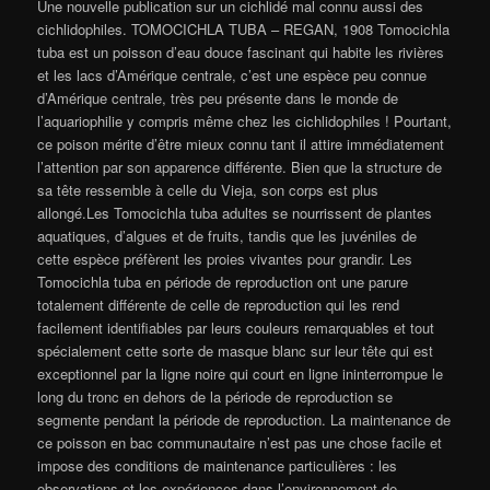
Une nouvelle publication sur un cichlidé mal connu aussi des
cichlidophiles. TOMOCICHLA TUBA – REGAN, 1908 Tomocichla
tuba est un poisson d’eau douce fascinant qui habite les rivières
et les lacs d’Amérique centrale, c’est une espèce peu connue
d’Amérique centrale, très peu présente dans le monde de
l’aquariophilie y compris même chez les cichlidophiles ! Pourtant,
ce poison mérite d’être mieux connu tant il attire immédiatement
l’attention par son apparence différente. Bien que la structure de
sa tête ressemble à celle du Vieja, son corps est plus
allongé.Les Tomocichla tuba adultes se nourrissent de plantes
aquatiques, d’algues et de fruits, tandis que les juvéniles de
cette espèce préfèrent les proies vivantes pour grandir. Les
Tomocichla tuba en période de reproduction ont une parure
totalement différente de celle de reproduction qui les rend
facilement identifiables par leurs couleurs remarquables et tout
spécialement cette sorte de masque blanc sur leur tête qui est
exceptionnel par la ligne noire qui court en ligne ininterrompue le
long du tronc en dehors de la période de reproduction se
segmente pendant la période de reproduction. La maintenance de
ce poisson en bac communautaire n’est pas une chose facile et
impose des conditions de maintenance particulières : les
observations et les expériences dans l’environnement de