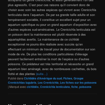
plus agressifs. C’est pour ces raisons qu’il convient donc de
choisir avec soin les autres espèces qui vivront avec Crenicichla
lenticulata dans l’aquarium. De par sa grande taille adulte et son
tempérament sociable, il constitue un excellent sujet pour un
aquarium spécifique ou pour un grand aquarium d’exposition avec
d’autres espèces sud-américaines. Le Crenicichla lenticulata est
un poisson dont la maintenance est plutôt réservée à des
aquariophiles avertis. La maintenance de ce cichlidé
exceptionnel ne pourra être réalisée avec succès qu’en
effectuant un minimum de travail pour de documentation sur son
mode de vie. De plus les conditions particulières d’élevage
peuvent facilement entraîner la mort de l’espèce ou d’autres
poissons. Ce prédateur est très territorial et nécessite un grand
aquarium bien aménagé, avec de nombreuses cachettes, du bois
flotté et des plantes
(suite…)
Publié dans
Cichlidés d’Amérique du sud
,
Fiches
,
Groupe
Crenicichlas lugubris
,
Les Crenicichla
,
Les fiches sur les poissons
|
Marqué avec
cichlidés
,
Crenicichla lenticulata
,
fiche
,
poissons