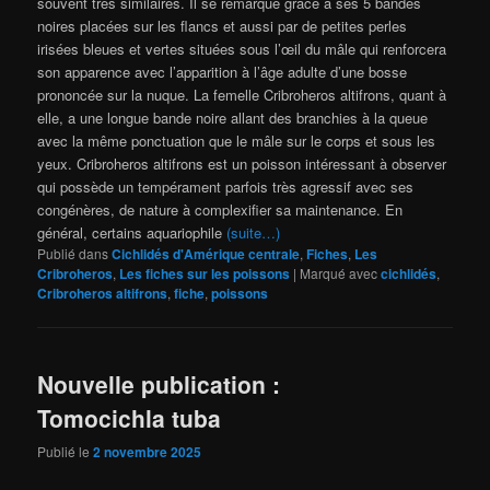
souvent très similaires. Il se remarque grâce à ses 5 bandes
noires placées sur les flancs et aussi par de petites perles
irisées bleues et vertes situées sous l’œil du mâle qui renforcera
son apparence avec l’apparition à l’âge adulte d’une bosse
prononcée sur la nuque. La femelle Cribroheros altifrons, quant à
elle, a une longue bande noire allant des branchies à la queue
avec la même ponctuation que le mâle sur le corps et sous les
yeux. Cribroheros altifrons est un poisson intéressant à observer
qui possède un tempérament parfois très agressif avec ses
congénères, de nature à complexifier sa maintenance. En
général, certains aquariophile
(suite…)
Publié dans
Cichlidés d'Amérique centrale
,
Fiches
,
Les
Cribroheros
,
Les fiches sur les poissons
|
Marqué avec
cichlidés
,
Cribroheros altifrons
,
fiche
,
poissons
Nouvelle publication :
Tomocichla tuba
Publié le
2 novembre 2025