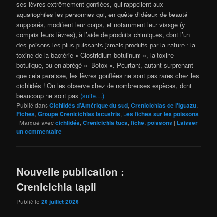
ses lèvres extrêmement gonflées, qui rappellent aux
aquariophiles les personnes qui, en quête d’idéaux de beauté
supposés, modifient leur corps, et notamment leur visage (y
compris leurs lèvres), à l’aide de produits chimiques, dont l’un
des poisons les plus puissants jamais produits par la nature : la
toxine de la bactérie « Clostridium botulinum », la toxine
botulique, ou en abrégé « Botox ». Pourtant, autant surprenant
que cela paraisse, les lèvres gonflées ne sont pas rares chez les
cichlidés ! On les observe chez de nombreuses espèces, dont
beaucoup ne sont pas
(suite…)
Publié dans
Cichlidés d’Amérique du sud
,
Crenicichlas de l'Iguazu
,
Fiches
,
Groupe Crenicichlas lacustris
,
Les fiches sur les poissons
|
Marqué avec
cichlidés
,
Crenicichla tuca
,
fiche
,
poissons
|
Laisser
un commentaire
Nouvelle publication :
Crenicichla tapii
Publié le
20 juillet 2026