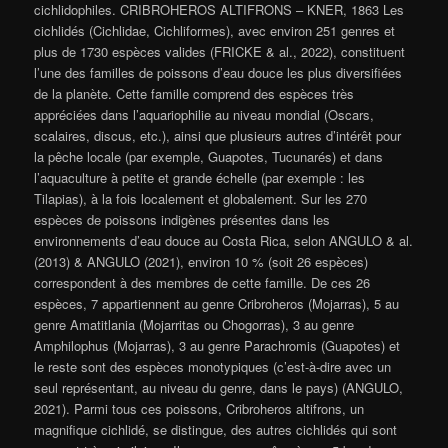
cichlidophiles. CRIBROHEROS ALTIFRONS – KNER, 1863 Les
cichlidés (Cichlidae, Cichliformes), avec environ 251 genres et
plus de 1730 espèces valides (FRICKE & al., 2022), constituent
l’une des familles de poissons d’eau douce les plus diversifiées
de la planète. Cette famille comprend des espèces très
appréciées dans l’aquariophilie au niveau mondial (Oscars,
scalaires, discus, etc.), ainsi que plusieurs autres d’intérêt pour
la pêche locale (par exemple, Guapotes, Tucunarés) et dans
l’aquaculture à petite et grande échelle (par exemple : les
Tilapias), à la fois localement et globalement. Sur les 270
espèces de poissons indigènes présentes dans les
environnements d’eau douce au Costa Rica, selon ANGULO & al.
(2013) & ANGULO (2021), environ 10 % (soit 26 espèces)
correspondent à des membres de cette famille. De ces 26
espèces, 7 appartiennent au genre Cribroheros (Mojarras), 5 au
genre Amatitlania (Mojarritas ou Chogorras), 3 au genre
Amphilophus (Mojarras), 3 au genre Parachromis (Guapotes) et
le reste sont des espèces monotypiques (c’est-à-dire avec un
seul représentant, au niveau du genre, dans le pays) (ANGULO,
2021). Parmi tous ces poissons, Cribroheros altifrons, un
magnifique cichlidé, se distingue, des autres cichlidés qui sont