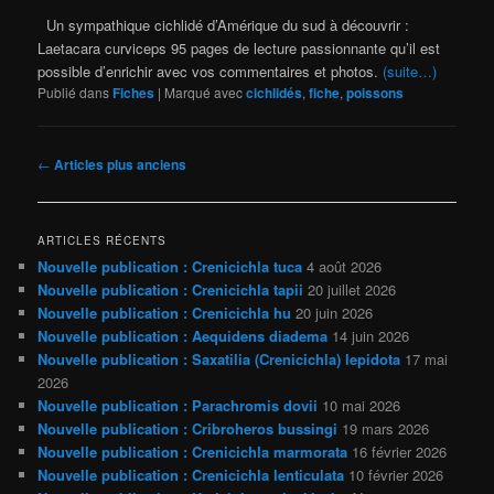
Un sympathique cichlidé d’Amérique du sud à découvrir :
Laetacara curviceps 95 pages de lecture passionnante qu’il est
possible d’enrichir avec vos commentaires et photos.
(suite…)
Publié dans
Fiches
|
Marqué avec
cichlidés
,
fiche
,
poissons
Navigation
←
Articles plus anciens
des
articles
ARTICLES RÉCENTS
Nouvelle publication : Crenicichla tuca
4 août 2026
Nouvelle publication : Crenicichla tapii
20 juillet 2026
Nouvelle publication : Crenicichla hu
20 juin 2026
Nouvelle publication : Aequidens diadema
14 juin 2026
Nouvelle publication : Saxatilia (Crenicichla) lepidota
17 mai
2026
Nouvelle publication : Parachromis dovii
10 mai 2026
Nouvelle publication : Cribroheros bussingi
19 mars 2026
Nouvelle publication : Crenicichla marmorata
16 février 2026
Nouvelle publication : Crenicichla lenticulata
10 février 2026