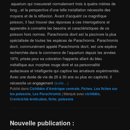
aquarium qui mesurerait normalement trois à quatre mètres de
long…et la perspective d’une telle installation nécessite des
moyens et de la réflexion. Avant d’acquérir ce magnifique
poisson, il faut trouver des réponses à ces interrogations et
apprendre à connaitre les besoins et caractéristiques de ce
poisson hors normes. Parachromis dovii est la piscivore la plus
spécialisée de toutes les espèces de Parachromis. Parachromis
dovii, communément appelé Parachromis dovii, est une espèce
recherchée dans le commerce de l’aquarium depuis les années
1970, prisée pour sa coloration frappante allant du bleu
métallique aux morphes rouge doré et sa personnalité
audacieuse et intelligente qui captive les amateurs expérimentés.
Avec une durée de vie de 25 à 30 ans ou plus en captivité, il
nécessite un engagement
(suite…)
Publié dans
Cichlidés d'Amérique centrale
,
Fiches
,
Les fiches sur
les poissons
,
Les Parachromis
|
Marqué avec
cichlidés
,
Crenicichla lenticulata
,
fiche
,
poissons
Nouvelle publication :