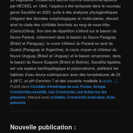
par HECKEL en 1840, l’espèce a été reclassée dans le nouveau
genre Saxatilia en 2023, suite à des analyses phylogénétiques
intégrant des données morphologiques et moléculaires, élevant
ainsi le clade des cichlidés brochets au rang de sous-tribu
(Crenicichlina). Son aire de répartition s’étend sur le bassin du
fleuve Paraná, notamment dans le bassin du fleuve Paraguay
(Brésil et Paraguay), le cours inférieur du Paraná en aval de
Guairá (Paraguay et Argentine), le cours moyen et inférieur du
fleuve Uruguay (Brésil et Uruguay) et le bassin amazonien, dans
le bassin du fleuve Guaporé (Brésil et Bolivie). Saxatilia lepidota
est une espèce benthopélagique et potamodrome, préférant les
habitats d’eau douce subtropicaux avec des températures de 23
à 28°C, un pH d’environ 7 et des courants modérés à
(suite…)
Publié dans
Cichlidés d’Amérique du sud
,
Fiches
,
Groupe
Crenicichlas saxatilis
,
Les Crenicichla
,
Les fiches sur les
poissons
|
Marqué avec
cichlidés
,
Crenicichla lenticulata
,
fiche
,
poissons
Nouvelle publication :