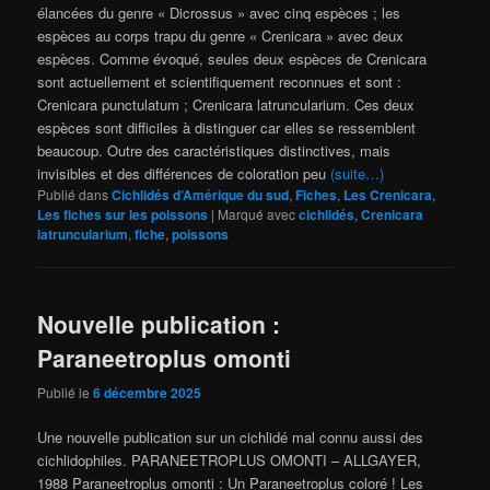
élancées du genre « Dicrossus » avec cinq espèces ; les
espèces au corps trapu du genre « Crenicara » avec deux
espèces. Comme évoqué, seules deux espèces de Crenicara
sont actuellement et scientifiquement reconnues et sont :
Crenicara punctulatum ; Crenicara latruncularium. Ces deux
espèces sont difficiles à distinguer car elles se ressemblent
beaucoup. Outre des caractéristiques distinctives, mais
invisibles et des différences de coloration peu
(suite…)
Publié dans
Cichlidés d’Amérique du sud
,
Fiches
,
Les Crenicara
,
Les fiches sur les poissons
|
Marqué avec
cichlidés
,
Crenicara
latruncularium
,
fiche
,
poissons
Nouvelle publication :
Paraneetroplus omonti
Publié le
6 décembre 2025
Une nouvelle publication sur un cichlidé mal connu aussi des
cichlidophiles. PARANEETROPLUS OMONTI – ALLGAYER,
1988 Paraneetroplus omonti : Un Paraneetroplus coloré ! Les