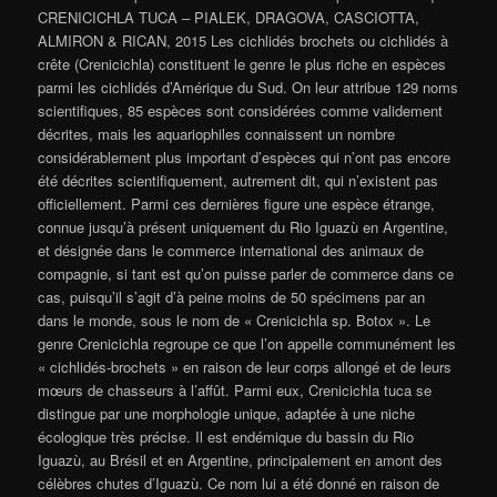
CRENICICHLA TUCA – PIALEK, DRAGOVA, CASCIOTTA,
ALMIRON & RICAN, 2015 Les cichlidés brochets ou cichlidés à
crête (Crenicichla) constituent le genre le plus riche en espèces
parmi les cichlidés d’Amérique du Sud. On leur attribue 129 noms
scientifiques, 85 espèces sont considérées comme validement
décrites, mais les aquariophiles connaissent un nombre
considérablement plus important d’espèces qui n’ont pas encore
été décrites scientifiquement, ​​autrement dit, qui n’existent pas
officiellement. Parmi ces dernières figure une espèce étrange,
connue jusqu’à présent uniquement du Rio Iguazù en Argentine,
et désignée dans le commerce international des animaux de
compagnie, si tant est qu’on puisse parler de commerce dans ce
cas, puisqu’il s’agit d’à peine moins de 50 spécimens par an
dans le monde, sous le nom de « Crenicichla sp. Botox ». Le
genre Crenicichla regroupe ce que l’on appelle communément les
« cichlidés-brochets » en raison de leur corps allongé et de leurs
mœurs de chasseurs à l’affût. Parmi eux, Crenicichla tuca se
distingue par une morphologie unique, adaptée à une niche
écologique très précise. Il est endémique du bassin du Rio
Iguazù, au Brésil et en Argentine, principalement en amont des
célèbres chutes d’Iguazù. Ce nom lui a été donné en raison de