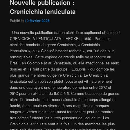
Nouvelle publication :
Crenicichla lenticulata
Publié le
10 février 2026
Une nouvelle publication sur un cichlidé exceptionnel et unique !
CRENICICHLA LENTICULATA – HECKEL, 1840 Parmi les
cichlidés brochets du genre Crenicichla, « Crenicichla
lenticulata », ou « Cichlidé brochet tacheté », est l’un des plus
remarquables. Cette espèce de grande taille se rencontre au
Brésil, en Colombie et au Venezuela, où elle affectionne les eaux
douces et Ils font partie du groupe « Lugubris » qui compte les
plus grands membres du genre Crenicichla. Le Crenicichla
lenticulata est un poisson plutôt robuste qui vit naturellement
dans une eau ayant une température comprise entre 26°C et
29°C pour un pH allant de 5.0 à 6.5. Comme beaucoup de grands
cichlidés brochets, il est reconnaissable à son corps allongé et
fuselé, à ses couleurs vives et à ses magnifiques marques
rouges et vertes mais il est aussi territorial et peut se montrer
très agressif envers les autres poissons de l’aquarium. Les
Crenicichla lenticulata sont à la fois l’un des membres les plus
attrayants du genre Crenicichla, et aussi généralement l’un des