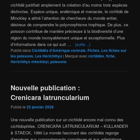
cichlidé justifiait amplement la création d’au moins trois espèces
distinctes. Espèce unique, endémique et menacée, le cichlidé de
Minckley a attiré l’attention de chercheurs du monde entier,
désireux de comprendre le polymorphisme trophique. De plus, ce
poisson contribue de manière précieuse à la biodiversité d’une
région du monde incroyablement unique et exceptionnelle. Plus
d’informations dans ce qui suit …
(suite…)
Publié dans
Cichlidés d'Amérique centrale
,
Fiches
,
Les fiches sur
les poissons
,
Les Herichthys
|
Marqué avec
cichlidés
,
fiche
,
Herichthys minckleyi
,
poissons
Nouvelle publication :
Crenicara latruncularium
Publié le
25 janvier 2026
Une nouvelle publication sur un cichlidé encore mal connu des
cichlidophiles. CRENICARA LATRUNCULARIUM – KULLANDER
& STAECK, 1990 Le monde fascinant des cichlidés regorge
d’espèces aux comportements complexes et aux adaptations