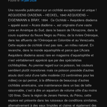
Publié le
14 juin 2026
Une nouvelle publication sur un cichlidé exceptionnel et unique !
AEQUIDENS DIADEMA – HECKEL, 1840 AEQUIDENS –
EIGENMANN & BRAY, 1894 Ce Cichlidé « Aequidens diadema
» appelé aussi « Acara diadème », est originaire d’une vaste
zone en Amérique du Sud, dans le bassin de l’Amazone, dans le
cours supérieur du fleuve Negro au Pérou, de la rivière Orénoque,
dans les affluents de l’Orénoque en Colombie et au Venezuela.
Cette espèce de cichlidé n’est pas rare…en milieu naturel. En
revanche, dans le monde aquariophile et parce que L’Acara
Aequidens diadema assez rare en magasins d’aquariophilie et
n’est véritablement apprécié que par des spécialistes
cichlidophiles. Au premier regard sur ce poisson, les couleurs
semblent plutôt monotones mais ce poisson possède d’autres
atouts dont celui d’une taille modérée (12 centimètres pour les
mâles) ce qui permet, à la différence de beaucoup d’autres
cichlidés américains, une maintenance dans un bac de taille
raisonnable, c’est à dire un aquarium de volume utile d’au moins
120 litres. Dans la région de Jenaro Herrera, du Pérou, cette
espèce est présente dans les ruisseaux de conditions similaires,
alternativement à des eaux limpides et claires et également des