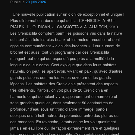
Publié le
20 juin 2026
Une nouvelle publication sur un cichlidé exceptionnel et unique !
Plus d’informations dans ce qui suit … CRENICICHLA HU –
PIALEK, L., O. ŘICAN, J. CASCIOTTA & A. ALMIRON, 2010
Les Crenicichla comptent parmi les poissons vus dans la nature
qui sont à la fois les plus beaux et les moins farouches et sont
appelés communément « cichlidés-brochets ». Leur surnom de
brochet est aussi tout un programme car ces Crenicichla
mangent tout ce qui correspond à peu près à la moitié de la
longueur de leur corps. Ceci explique que dans leurs habitats
naturels, on peut les apercevoir, vivant en paix, qu’avec d’autres
grands poissons comme les Heros severum et les grands
léporins. Les habitats des Crenicichla présentent des aspects
très différents. Parfois, on voit plus de 20 Crenicichla en
harmonie et qui semblent vivre, apparemment en harmonie et
sans grandes querelles, dans seulement 50 centimètres de
profondeur d’eau sous un tronc d’arbre immergé, parfois
quelques-uns à huit mètres de profondeur entre des pierres ou
des branches. En revanche, jamais on ne les voit quasiment
jamais en eau libre ou, de façon extrêmement rare et quelques
fois au-dessus d’étendues de sable. Ces prédateurs cherchent