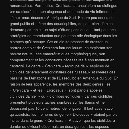
remarquables. Parmi elles, Crenicara latruncularium se distingue
par sa discrétion, son élégance et son mode de vie intimement
lié aux eaux douces d’Amérique du Sud. Encore peu connu du
grand public et même des aquariophiles, ce petit cichlidé n’en
demeure pas moins un sujet d’étude passionnant, tant pour ses
stratégies de reproduction que pour son rôle écologique dans les
biotopes qu’il occupe. Cet article se propose de dresser un
portrait complet de Crenicara latruncularium, en explorant son
habitat naturel, ses caractéristiques morphologiques, son
comportement et les conditions nécessaires à son maintien en
captivité. Le genre « Crenicara » regroupe deux espèces de
cichlidés généralement originaires des ruisseaux et rivières des
bassins de l’Amazone et de l’Essequibo en Amérique du Sud. En
raison de leur apparence, les membres des deux genres, les
« Crenicara » et les « Dicrossus », sont parfois appelés «
cichlidés damier » ou « cichlidés échiquier » car ces cichlidés
présentent plusieurs taches sombres sur les flancs et ne
dépassent pas 10 centimètres de longueur. Il faut aussi savoir
qu’autrefois, les membres du genre « Dicrossus » étaient parfois
inclus dans le genre « Crenicara ». A savoir que les cichlidés à
damier se divisent désormais en deux genres : les espèces