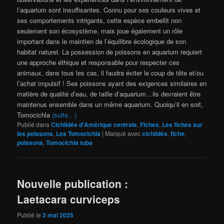
l’aquarium sont insuffisantes. Connu pour ses couleurs vives et
ses comportements intrigants, cette espèce embellit non
seulement son écosystème, mais joue également un rôle
important dans le maintien de l’équilibre écologique de son
habitat naturel. La possession de poissons en aquarium requiert
une approche éthique et responsable pour respecter ces
animaux, dans tous les cas, il faudra éviter le coup de tête et/ou
l’achat impulsif ! Ses poissons ayant des exigences similaires en
matière de qualité d’eau, de taille d’aquarium…ils devraient être
maintenus ensemble dans un même aquarium. Quoiqu’il en soit,
Tomocichla
(suite…)
Publié dans
Cichlidés d'Amérique centrale
,
Fiches
,
Les fiches sur
les poissons
,
Les Tomocichla
|
Marqué avec
cichlidés
,
fiche
,
poissons
,
Tomocichla tuba
Nouvelle publication :
Laetacara curviceps
Publié le
3 mai 2025