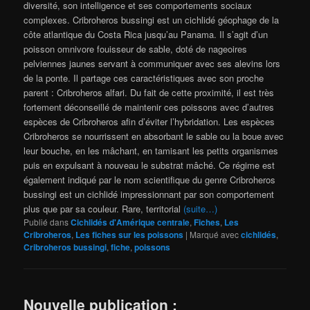
diversité, son intelligence et ses comportements sociaux
complexes. Cribroheros bussingi est un cichlidé géophage de la
côte atlantique du Costa Rica jusqu’au Panama. Il s’agit d’un
poisson omnivore fouisseur de sable, doté de nageoires
pelviennes jaunes servant à communiquer avec ses alevins lors
de la ponte. Il partage ces caractéristiques avec son proche
parent : Cribroheros alfari. Du fait de cette proximité, il est très
fortement déconseillé de maintenir ces poissons avec d’autres
espèces de Cribroheros afin d’éviter l’hybridation. Les espèces
Cribroheros se nourrissent en absorbant le sable ou la boue avec
leur bouche, en les mâchant, en tamisant les petits organismes
puis en expulsant à nouveau le substrat mâché. Ce régime est
également indiqué par le nom scientifique du genre Cribroheros
bussingi est un cichlidé impressionnant par son comportement
plus que par sa couleur. Rare, territorial
(suite…)
Publié dans
Cichlidés d'Amérique centrale
,
Fiches
,
Les
Cribroheros
,
Les fiches sur les poissons
|
Marqué avec
cichlidés
,
Cribroheros bussingi
,
fiche
,
poissons
Nouvelle publication :