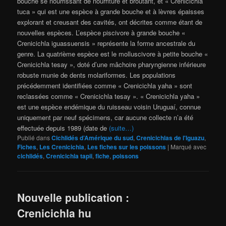
bouche se nourrissant de nourriture et broutant, et « Crenicichla
tuca » qui est une espèce à grande bouche et à lèvres épaisses
explorant et creusant des cavités, ont décrites comme étant de
nouvelles espèces. L’espèce piscivore à grande bouche «
Crenicichla iguassuensis » représente la forme ancestrale du
genre. La quatrième espèce est le molluscivore à petite bouche «
Crenicichla tesay », doté d’une mâchoire pharyngienne inférieure
robuste munie de dents molariformes. Les populations
précédemment identifiées comme « Crenicichla yaha » sont
reclassées comme « Crenicichla tesay ». « Crenicichla yaha »
est une espèce endémique du ruisseau voisin Uruguaí, connue
uniquement par neuf spécimens, car aucune collecte n’a été
effectuée depuis 1989 (date de
(suite…)
Publié dans
Cichlidés d’Amérique du sud
,
Crenicichlas de l'Iguazu
,
Fiches
,
Les Crenicichla
,
Les fiches sur les poissons
|
Marqué avec
cichlidés
,
Crenicichla tapii
,
fiche
,
poissons
Nouvelle publication :
Crenicichla hu