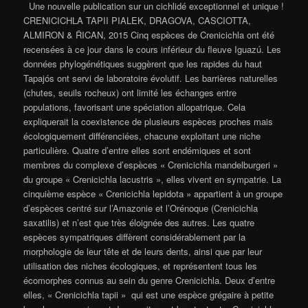
Une nouvelle publication sur un cichlidé exceptionnel et unique !
CRENICICHLA TAPII PIALEK, DRAGOVA, CASCIOTTA,
ALMIRON & ŘICAN, 2015 Cinq espèces de Crenicichla ont été
recensées à ce jour dans le cours inférieur du fleuve Iguazú. Les
données phylogénétiques suggèrent que les rapides du haut
Tapajós ont servi de laboratoire évolutif. Les barrières naturelles
(chutes, seuils rocheux) ont limité les échanges entre
populations, favorisant une spéciation allopatrique. Cela
expliquerait la coexistence de plusieurs espèces proches mais
écologiquement différenciées, chacune exploitant une niche
particulière. Quatre d’entre elles sont endémiques et sont
membres du complexe d’espèces « Crenicichla mandelburgeri »
du groupe « Crenicichla lacustris », elles vivent en sympatrie. La
cinquième espèce « Crenicichla lepidota » appartient à un groupe
d’espèces centré sur l’Amazonie et l’Orénoque (Crenicichla
saxatilis) et n’est que très éloignée des autres. Les quatre
espèces sympatriques diffèrent considérablement par la
morphologie de leur tête et de leurs dents, ainsi que par leur
utilisation des niches écologiques, et représentent tous les
écomorphes connus au sein du genre Crenicichla. Deux d’entre
elles, « Crenicichla tapii » qui est une espèce grégaire à petite