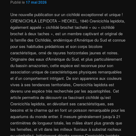
Publié le
17 mai 2026
Une nouvelle publication sur un cichlidé exceptionnel et unique !
CRENICICHLA LEPIDOTA – HECKEL, 1840 Crenicichla lepidota,
également appelé « cichlidé brochet tacheté » ou « cichlidé
brochet à deux taches », est un membre captivant et original de
la famille des Cichlidés, endémique d’Amérique du Sud et connue
pour ses habitudes prédatrices et son corps bicolore
caractéristique, orné de rayures horizontales jaunes et noires.
Originaire des eaux d’Amérique du Sud, et plus particulièrement
du bassin amazonien, cette espèce est reconnue pour son
association unique de caractéristiques physiques remarquables
et d’un comportement intrigant. De son apparence aux couleurs
vives à ses tendances territoriales, Crenicichla lepidota est
devenu une espèce très recherchée par les aquariophiles. Cet
article permettra de découvrir ce fascinant cichlidé qu’est
Crenicichla lepidota, en dévoilant ses caractéristiques, ses
besoins et le charme qui en font un poisson remarquable pour les
aquariums du monde entier. Il mesure généralement jusqu’à 21
centimètres de longueur totale, les mâles étant plus grands que
les femelles, et vit dans les milieux fluviaux à substrat rocheux
ou végétalisé. Initialement décrite comme Crenicichla lepidota