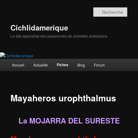
Aller
au
Rech
contenu
principal
Cichlidamerique
Le site spécialisé des passionnés de cichlidés américains.
Menu
Fiches
Accueil
Actualité
Blog
Forum
principal
Mayaheros urophthalmus
La MOJARRA DEL SURESTE