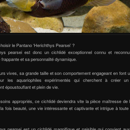
hoisir le Pantano ‘Herichthys Pearsei’ ?
thys pearsei est donc un cichlidé exceptionnel connu et reconn
frappante et sa personnalité dynamique.
rs vives, sa grande taille et son comportement engageant en font 
pour les aquariophiles expérimentés qui cherchent à créer un
nt époustouflant et plein de vie.
oins appropriés, ce cichlidé deviendra vite la pièce maîtresse de 
 la fois beauté, une vie intéressante et captivante et intrigue à toute i
hys pearsei est un cichlidé magnifique et paisible qui convient a