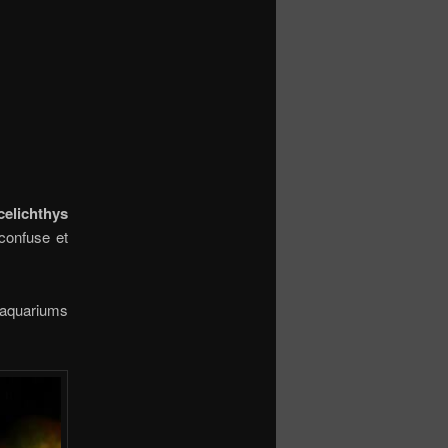
celichthys
confuse et
’aquariums