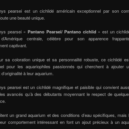
thys pearsei est un cichlidé américain exceptionnel par son co
joute une beauté unique.
thys pearsei «
Pantano Pearsei/ Pantano cichlid
» est un cichlid
re d’Amérique centrale, célèbre pour son apparence frappan
ent captivant.
r sa coloration unique et sa personnalité robuste, ce cichlidé es
nel pour les aquariophiles passionnés qui cherchent à ajouter 
t d’originalité à leur aquarium.
hys pearsei est un cichlidé magnifique et paisible qui convient aus
iles avancés qu’à des débutants moyennant le respect de quelque
ce.
itent un grand aquarium et des conditions d’eau spécifiques, mais 
leur comportement intéressant en font un ajout précieux à un aqu