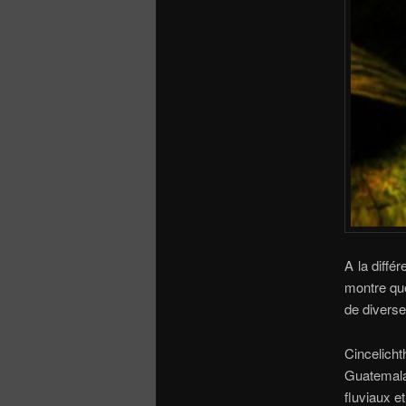
A la diffé
montre que
de divers
Cincelich
Guatemala
fluviaux et