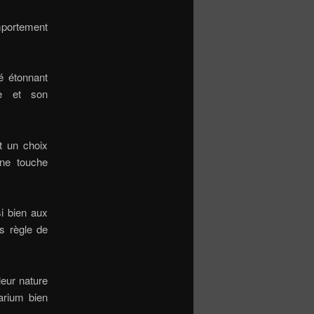
mportement
é étonnant
te et son
t un choix
une touche
si bien aux
s règle de
leur nature
arium bien