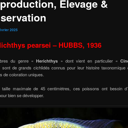
eproduction, Elevage &
servation
évrier 2025
lichthys pearsei – HUBBS, 1936
bres du genre «
Herichthys
» dont vient en particulier «
Cin
, sont de grands cichlidés connus pour leur histoire taxonomique 
fs de coloration uniques.
taille maximale de 45 centimètres, ces poissons ont besoin d
our bien se développer.