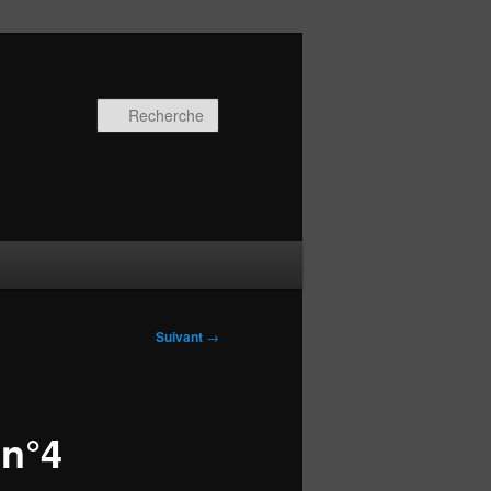
Recherche
Suivant
→
 n°4