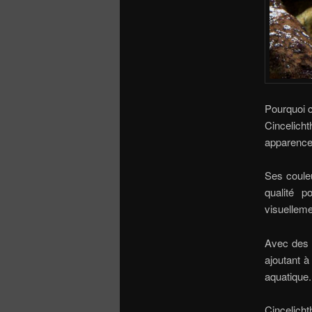
Pourquoi c
Cincelich
apparence 
Ses couleu
qualité 
visuelleme
Avec des s
ajoutant à
aquatique.
Cincelicht