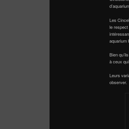
d’aquariu
Les Cincel
le respect
intéressa
aquarium b
Bien qu’il
à ceux qui
Leurs vari
observer.