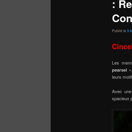
: R
Con
Publié le
3 f
Cince
Les mem
pearsei
»
leurs moti
Avec une 
spacieux p