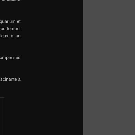
aquarium et
omportement
cieux à un
récompenses
ascinante à