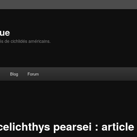
que
és de cichlidés américains.
s
Blog
Forum
elichthys pearsei : article