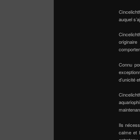
Cincelich
auquel s’a
Cincelich
originai
comportem
Connu pou
exception
d’unicité e
Cincelicht
aquarioph
maintenan
Ils nécess
calme et 
entretenu.