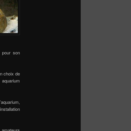
u pour son
un choix de
 aquarium
l’aquarium,
nstallation
ux amateurs