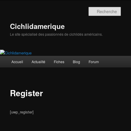
Aller
au
Rech
contenu
principal
Cichlidamerique
Le site spécialisé des passionnés de cichlidés américains.
Menu
Accueil
Actualité
Fiches
Blog
Forum
principal
Register
[uwp_register]