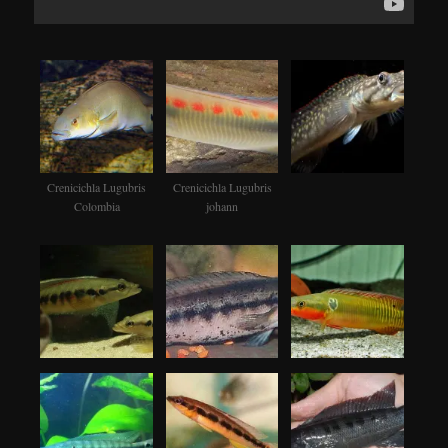
Crenicichla Lugubris
Crenicichla Lugubris
Colombia
johann