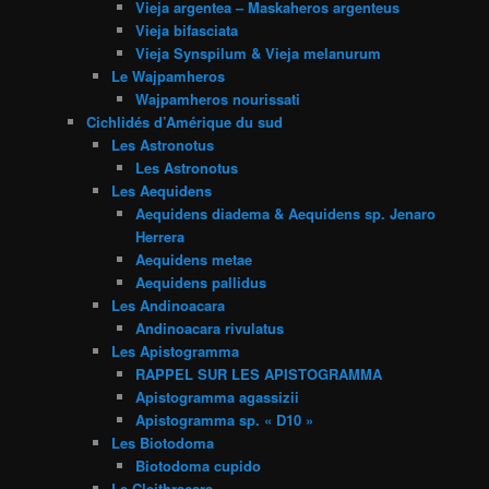
Vieja argentea – Maskaheros argenteus
Vieja bifasciata
Vieja Synspilum & Vieja melanurum
Le Wajpamheros
Wajpamheros nourissati
Cichlidés d’Amérique du sud
Les Astronotus
Les Astronotus
Les Aequidens
Aequidens diadema & Aequidens sp. Jenaro
Herrera
Aequidens metae
Aequidens pallidus
Les Andinoacara
Andinoacara rivulatus
Les Apistogramma
RAPPEL SUR LES APISTOGRAMMA
Apistogramma agassizii
Apistogramma sp. « D10 »
Les Biotodoma
Biotodoma cupido
Le Cleithracara