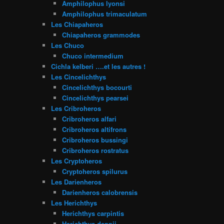
Amphilophus lyonsi
Amphilophus trimaculatum
Les Chiapaheros
Chiapaheros grammodes
Les Chuco
Chuco intermedium
Cichla kelberi ….et les autres !
Les Cincelichthys
Cincelichthys bocourti
Cincelichthys pearsei
Les Cribroheros
Cribroheros alfari
Cribroheros altifrons
Cribroheros bussingi
Cribroheros rostratus
Les Cryptoheros
Cryptoheros spilurus
Les Darienheros
Darienheros calobrensis
Les Herichthys
Herichthys carpintis
Herichthys deppii