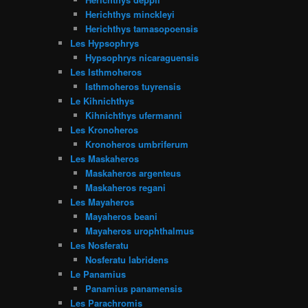
Herichthys minckleyi
Herichthys tamasopoensis
Les Hypsophrys
Hypsophrys nicaraguensis
Les Isthmoheros
Isthmoheros tuyrensis
Le Kihnichthys
Kihnichthys ufermanni
Les Kronoheros
Kronoheros umbriferum
Les Maskaheros
Maskaheros argenteus
Maskaheros regani
Les Mayaheros
Mayaheros beani
Mayaheros urophthalmus
Les Nosferatu
Nosferatu labridens
Le Panamius
Panamius panamensis
Les Parachromis