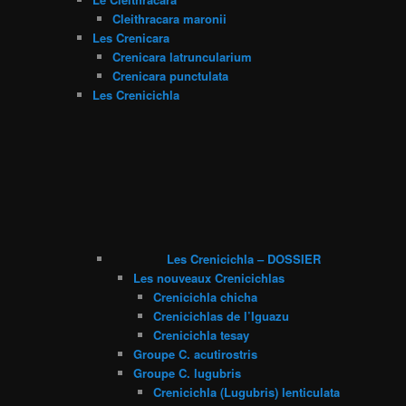
Cleithracara maronii
Les Crenicara
Crenicara latruncularium
Crenicara punctulata
Les Crenicichla
Les Crenicichla – DOSSIER
Les nouveaux Crenicichlas
Crenicichla chicha
Crenicichlas de l’Iguazu
Crenicichla tesay
Groupe C. acutirostris
Groupe C. lugubris
Crenicichla (Lugubris) lenticulata