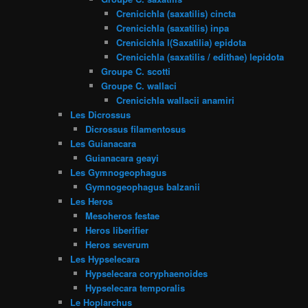
Crenicichla (saxatilis) cincta
Crenicichla (saxatilis) inpa
Crenicichla l(Saxatilia) epidota
Crenicichla (saxatilis / edithae) lepidota
Groupe C. scotti
Groupe C. wallaci
Crenicichla wallacii anamiri
Les Dicrossus
Dicrossus filamentosus
Les Guianacara
Guianacara geayi
Les Gymnogeophagus
Gymnogeophagus balzanii
Les Heros
Mesoheros festae
Heros liberifier
Heros severum
Les Hypselecara
Hypselecara coryphaenoides
Hypselecara temporalis
Le Hoplarchus