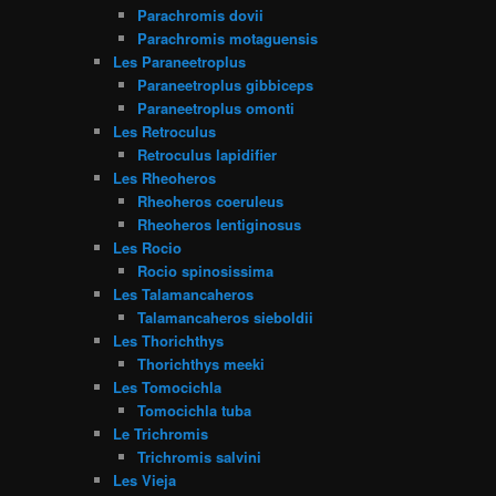
Parachromis dovii
Parachromis motaguensis
Les Paraneetroplus
Paraneetroplus gibbiceps
Paraneetroplus omonti
Les Retroculus
Retroculus lapidifier
Les Rheoheros
Rheoheros coeruleus
Rheoheros lentiginosus
Les Rocio
Rocio spinosissima
Les Talamancaheros
Talamancaheros sieboldii
Les Thorichthys
Thorichthys meeki
Les Tomocichla
Tomocichla tuba
Le Trichromis
Trichromis salvini
Les Vieja