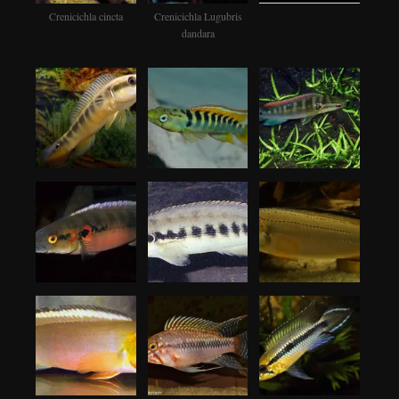
Crenicichla cincta
Crenicichla Lugubris
dandara