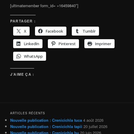
[ultimatemember form_id= »16459840″]
PARTAGER :
X
Facebook
Tumblr
LinkedIn
Pinterest
Imprimer
WhatsApp
J’AIME ÇA :
ARTICLES RÉCENTS
Nouvelle publication : Crenicichla tuca
4 août 2026
Nouvelle publication : Crenicichla tapii
20 juillet 2026
Nouvelle publication : Crenicichla hu
20 juin 2026