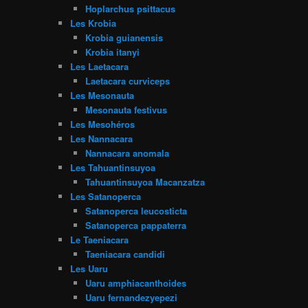
Hoplarchus psittacus
Les Krobia
Krobia guianensis
Krobia itanyi
Les Laetacara
Laetacara curviceps
Les Mesonauta
Mesonauta festivus
Les Mesohéros
Les Nannacara
Nannacara anomala
Les Tahuantinsuyoa
Tahuantinsuyoa Macanzatza
Les Satanoperca
Satanoperca leucosticta
Satanoperca pappaterra
Le Taeniacara
Taeniacara candidi
Les Uaru
Uaru amphiacanthoides
Uaru fernandezyepezi