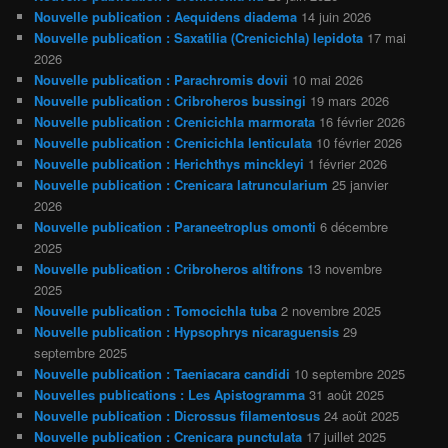
Nouvelle publication : Aequidens diadema
14 juin 2026
Nouvelle publication : Saxatilia (Crenicichla) lepidota
17 mai
2026
Nouvelle publication : Parachromis dovii
10 mai 2026
Nouvelle publication : Cribroheros bussingi
19 mars 2026
Nouvelle publication : Crenicichla marmorata
16 février 2026
Nouvelle publication : Crenicichla lenticulata
10 février 2026
Nouvelle publication : Herichthys minckleyi
1 février 2026
Nouvelle publication : Crenicara latruncularium
25 janvier
2026
Nouvelle publication : Paraneetroplus omonti
6 décembre
2025
Nouvelle publication : Cribroheros altifrons
13 novembre
2025
Nouvelle publication : Tomocichla tuba
2 novembre 2025
Nouvelle publication : Hypsophrys nicaraguensis
29
septembre 2025
Nouvelle publication : Taeniacara candidi
10 septembre 2025
Nouvelles publications : Les Apistogramma
31 août 2025
Nouvelle publication : Dicrossus filamentosus
24 août 2025
Nouvelle publication : Crenicara punctulata
17 juillet 2025