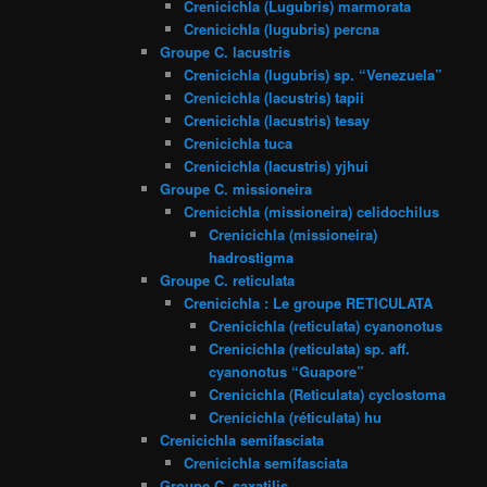
Crenicichla (Lugubris) marmorata
Crenicichla (lugubris) percna
Groupe C. lacustris
Crenicichla (lugubris) sp. “Venezuela”
Crenicichla (lacustris) tapii
Crenicichla (lacustris) tesay
Crenicichla tuca
Crenicichla (lacustris) yjhui
Groupe C. missioneira
Crenicichla (missioneira) celidochilus
Crenicichla (missioneira)
hadrostigma
Groupe C. reticulata
Crenicichla : Le groupe RETICULATA
Crenicichla (reticulata) cyanonotus
Crenicichla (reticulata) sp. aff.
cyanonotus “Guapore”
Crenicichla (Reticulata) cyclostoma
Crenicichla (réticulata) hu
Crenicichla semifasciata
Crenicichla semifasciata
Groupe C. saxatilis