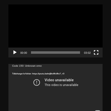
Lecteur
vidéo
00:00
03:02
Lecteur
Code 150: Unknown error.
vidéo
Télécharger le fichier: https://youtu.be/mij8roWo0hc?_=3