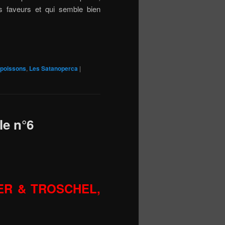
es faveurs et qui semble bien
 poissons
,
Les Satanoperca
|
le n°6
LLER & TROSCHEL,