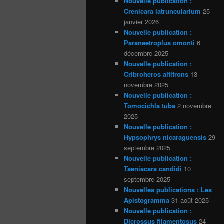
Nouvelle publication :
Crenicara latruncularium
25
janvier 2026
Nouvelle publication :
Paraneetroplus omonti
6
décembre 2025
Nouvelle publication :
Cribroheros altifrons
13
novembre 2025
Nouvelle publication :
Tomocichla tuba
2 novembre
2025
Nouvelle publication :
Hypsophrys nicaraguensis
29
septembre 2025
Nouvelle publication :
Taeniacara candidi
10
septembre 2025
Nouvelles publications : Les
Apistogramma
31 août 2025
Nouvelle publication :
Dicrossus filamentosus
24