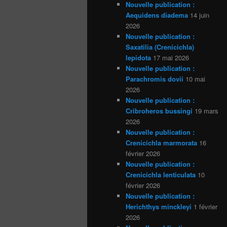
Nouvelle publication :
Aequidens diadema
14 juin
2026
Nouvelle publication :
Saxatilia (Crenicichla)
lepidota
17 mai 2026
Nouvelle publication :
Parachromis dovii
10 mai
2026
Nouvelle publication :
Cribroheros bussingi
19 mars
2026
Nouvelle publication :
Crenicichla marmorata
16
février 2026
Nouvelle publication :
Crenicichla lenticulata
10
février 2026
Nouvelle publication :
Herichthys minckleyi
1 février
2026