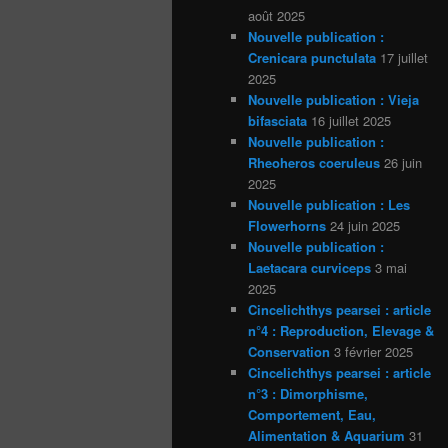
août 2025
Nouvelle publication :
Crenicara punctulata
17 juillet
2025
Nouvelle publication : Vieja
bifasciata
16 juillet 2025
Nouvelle publication :
Rheoheros coeruleus
26 juin
2025
Nouvelle publication : Les
Flowerhorns
24 juin 2025
Nouvelle publication :
Laetacara curviceps
3 mai
2025
Cincelichthys pearsei : article
n°4 : Reproduction, Elevage &
Conservation
3 février 2025
Cincelichthys pearsei : article
n°3 : Dimorphisme,
Comportement, Eau,
Alimentation & Aquarium
31