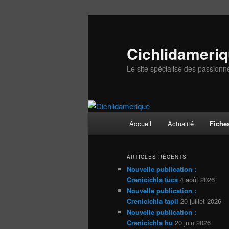
Aller
Aller
au
au
contenu
contenu
Cichlidameri
principal
secondaire
Le site spécialisé des passionn
Menu
Accueil
Actualité
Fiche
principal
ARTICLES RÉCENTS
Nouvelle publication :
Crenicichla tuca
4 août 2026
Nouvelle publication :
Crenicichla tapii
20 juillet 2026
Nouvelle publication :
Crenicichla hu
20 juin 2026