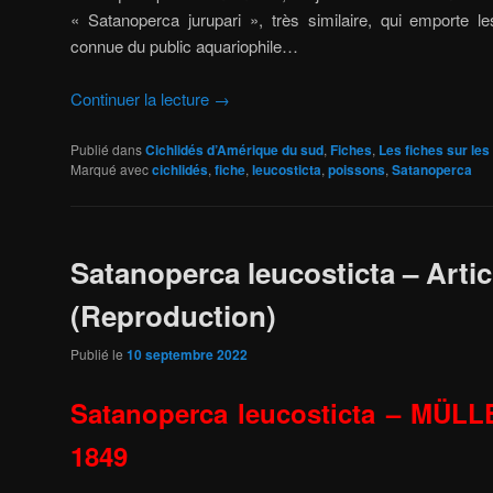
« Satanoperca jurupari », très similaire, qui emporte l
connue du public aquariophile…
Continuer la lecture
→
Publié dans
Cichlidés d’Amérique du sud
,
Fiches
,
Les fiches sur les
Marqué avec
cichlidés
,
fiche
,
leucosticta
,
poissons
,
Satanoperca
Satanoperca leucosticta – Artic
(Reproduction)
Publié le
10 septembre 2022
Satanoperca leucosticta – MÜ
1849