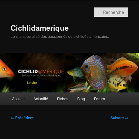
Aller
au
Rech
contenu
principal
Cichlidamerique
Le site spécialisé des passionnés de cichlidés américains.
Menu
Accueil
Actualité
Fiches
Blog
Forum
principal
Navigation
←
Précédent
Suivant
→
des
articles