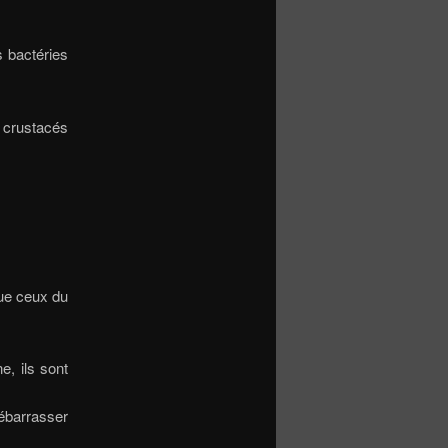
s bactéries
 crustacés
que ceux du
e, ils sont
débarrasser