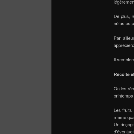
légèrement
De plus, l
néfastes p
Par aille
appréciero
Il sembler
Récolte e
On les réc
printemps 
Les fruits
même quas
Un rinçage
d’éventue