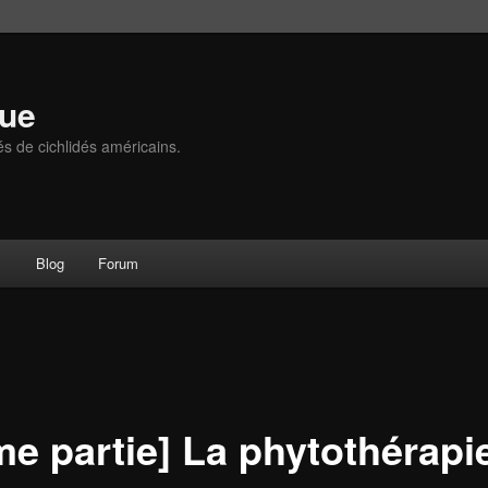
que
és de cichlidés américains.
s
Blog
Forum
me partie] La phytothérapi