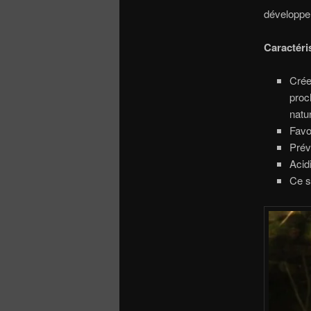
développe s
Caractéri
Cré
proc
natu
Favor
Prév
Acidi
Ce s