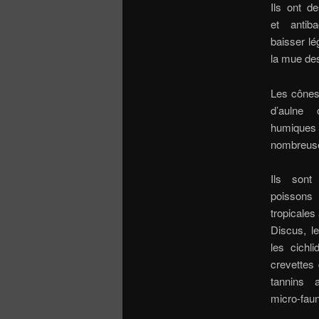
Ils ont de
et antib
baisser lé
la mue des
Les cônes
d’aulne 
humiques e
nombreuse
Ils sont
poissons
tropicales
Discus, le
les cichl
crevettes 
tannins 
micro-faun