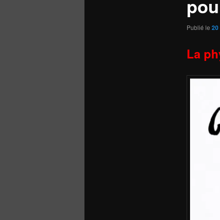
pou
Publié le
20
La ph