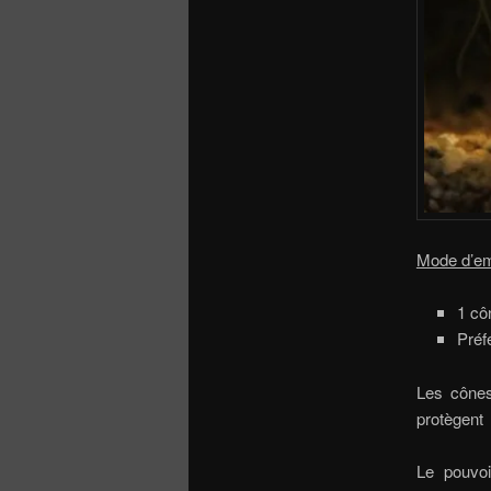
Mode d’em
1 cô
Préf
Les cônes
protègent 
Le pouvoir