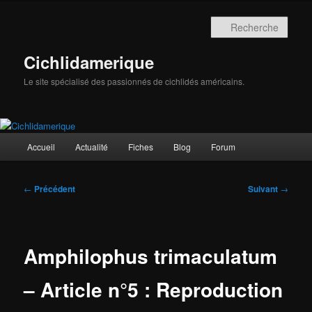
Aller
au
Rech
contenu
principal
Cichlidamerique
Le site spécialisé des passionnés de cichlidés américains.
Menu
Accueil
Actualité
Fiches
Blog
Forum
principal
Navigation
←
Précédent
Suivant
→
des
articles
Amphilophus trimaculatum
– Article n°5 : Reproduction