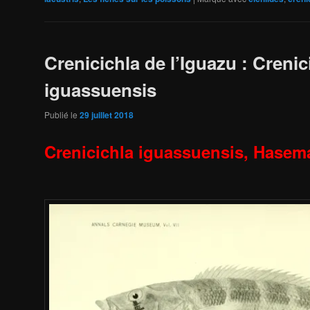
Crenicichla de l’Iguazu : Crenic
iguassuensis
Publié le
29 juillet 2018
Crenicichla iguassuensis,
Hasema