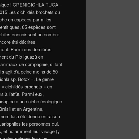
t unique ! CRENICICHLA TUCA –
 Les cichlidés brochets ou
 riche en espèces parmi les
ientifiques, 85 espèces sont
philes connaissent un nombre
ncore été décrites
lement. Parmi ces dernières
ment du Rio Iguazù en
 animaux de compagnie, si tant
 s’agit d’à peine moins de 50
chla sp. Botox ». Le genre
« cichlidés-brochets » en
 à l’affût. Parmi eux,
 adaptée à une niche écologique
résil et en Argentine,
nom lui a été donné en raison
ariophiles les personnes qui,
s, et notamment leur visage (y
l’un des poisons les plus