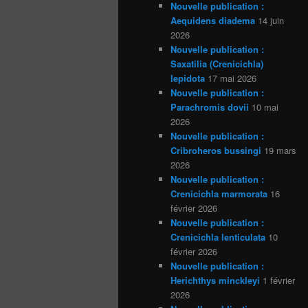
Nouvelle publication :
Aequidens diadema
14 juin
2026
Nouvelle publication :
Saxatilia (Crenicichla)
lepidota
17 mai 2026
Nouvelle publication :
Parachromis dovii
10 mai
2026
Nouvelle publication :
Cribroheros bussingi
19 mars
2026
Nouvelle publication :
Crenicichla marmorata
16
février 2026
Nouvelle publication :
Crenicichla lenticulata
10
février 2026
Nouvelle publication :
Herichthys minckleyi
1 février
2026