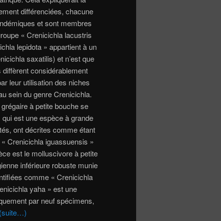
ement différenciées, chacune
nt endémiques et sont membres
oupe « Crenicichla lacustris
chla lepidota » appartient à un
cichla saxatilis) et n’est que
 diffèrent considérablement
ar leur utilisation des niches
u sein du genre Crenicichla.
 grégaire à petite bouche se
 » qui est une espèce à grande
ités, ont décrites comme étant
 « Crenicichla iguassuensis »
ce est le molluscivore à petite
ienne inférieure robuste munie
ntifiées comme « Crenicichla
enicichla yaha » est une
iquement par neuf spécimens,
(suite…)