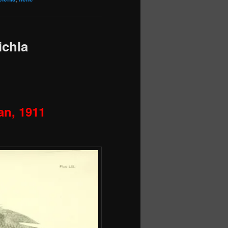
ichla
n, 1911