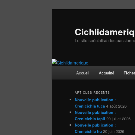
Aller
Aller
au
au
contenu
contenu
Cichlidameri
principal
secondaire
Le site spécialisé des passionn
Menu
Accueil
Actualité
Fiche
principal
ARTICLES RÉCENTS
Nouvelle publication :
Crenicichla tuca
4 août 2026
Nouvelle publication :
Crenicichla tapii
20 juillet 2026
Nouvelle publication :
Crenicichla hu
20 juin 2026