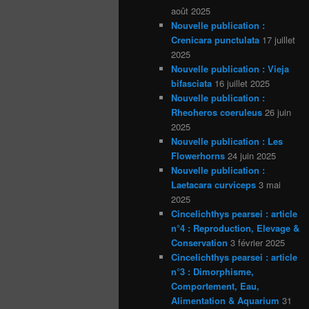
août 2025
Nouvelle publication :
Crenicara punctulata
17 juillet
2025
Nouvelle publication : Vieja
bifasciata
16 juillet 2025
Nouvelle publication :
Rheoheros coeruleus
26 juin
2025
Nouvelle publication : Les
Flowerhorns
24 juin 2025
Nouvelle publication :
Laetacara curviceps
3 mai
2025
Cincelichthys pearsei : article
n°4 : Reproduction, Elevage &
Conservation
3 février 2025
Cincelichthys pearsei : article
n°3 : Dimorphisme,
Comportement, Eau,
Alimentation & Aquarium
31