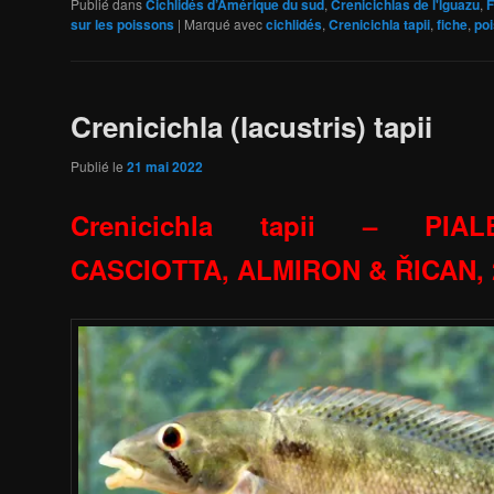
Publié dans
Cichlidés d’Amérique du sud
,
Crenicichlas de l'Iguazu
,
F
sur les poissons
|
Marqué avec
cichlidés
,
Crenicichla tapii
,
fiche
,
po
Crenicichla (lacustris) tapii
Publié le
21 mai 2022
Crenicichla tapii –
PIA
CASCIOTTA, ALMIRON & ŘICAN
,