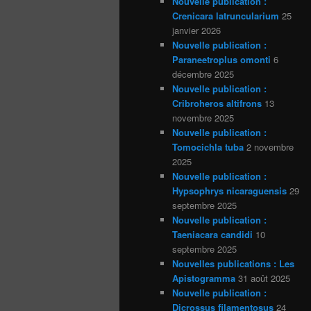
Nouvelle publication :
Crenicara latruncularium
25
janvier 2026
Nouvelle publication :
Paraneetroplus omonti
6
décembre 2025
Nouvelle publication :
Cribroheros altifrons
13
novembre 2025
Nouvelle publication :
Tomocichla tuba
2 novembre
2025
Nouvelle publication :
Hypsophrys nicaraguensis
29
septembre 2025
Nouvelle publication :
Taeniacara candidi
10
septembre 2025
Nouvelles publications : Les
Apistogramma
31 août 2025
Nouvelle publication :
Dicrossus filamentosus
24