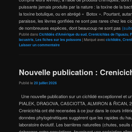
puissants jamais produits par la nature : la toxine de la bac
la toxine botulique, ou en abrégé « Botox ». Pourtant, auta
paraisse, les lèvres gonflées ne sont pas rares chez les c
de nombreuses espèces, dont beaucoup ne sont pas
(sui
Publié dans
Cichlidés d’Amérique du sud
,
Crenicichlas de l'Iguazu
,
F
lacustris
,
Les fiches sur les poissons
|
Marqué avec
cichlidés
,
Creni
Laisser un commentaire
Nouvelle publication : Crenicich
Publié le
20 juillet 2026
Une nouvelle publication sur un cichlidé exceptionnel et
PIALEK, DRAGOVA, CASCIOTTA, ALMIRON & ŘICAN, 20
Crenicichla ont été recensées à ce jour dans le cours infér
données phylogénétiques suggèrent que les rapides du haut
laboratoire évolutif. Les barrières naturelles (chutes, seuils
échanges entre populations, favorisant une spéciation allopa