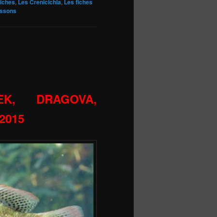
iches
,
Les Crenicichla
,
Les fiches
issons
LEK, DRAGOVA,
 2015