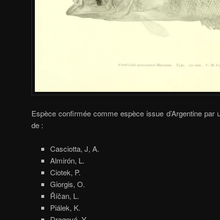
Espèce confirmée comme espèce issue d’Argentine par u
de :
Casciotta, J, A.
Almirón, L.
Ciotek, P.
Giorgis, O.
Říčan, L.
Piálek, K.
Dragová, Y.