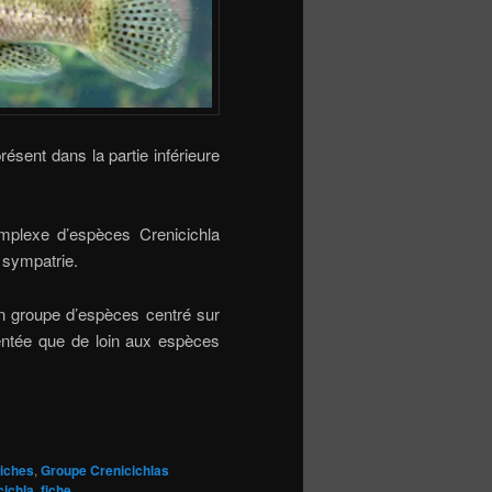
ésent dans la partie inférieure
mplexe d’espèces Crenicichla
 sympatrie.
un groupe d’espèces centré sur
rentée que de loin aux espèces
iches
,
Groupe Crenicichlas
cichla
,
fiche