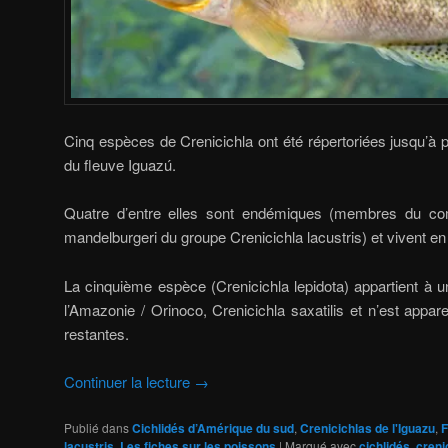
Cinq espèces de Crenicichla ont été répertoriées jusqu’à pr
du fleuve Iguazú.
Quatre d’entre elles sont endémiques (membres du co
mandelburgeri du groupe Crenicichla lacustris) et vivent en
La cinquième espèce (Crenicichla lepidota) appartient à 
l’Amazonie / Orinoco, Crenicichla saxatilis et n’est appa
restantes.
Continuer la lecture
→
Publié dans
Cichlidés d’Amérique du sud
,
Crenicichlas de l'Iguazu
,
F
lacustris
,
Les fiches sur les poissons
|
Marqué avec
cichlidés
,
creni