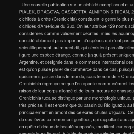
Une nouvelle publication sur un cichlidé exceptionnel e
PIALEK, DRAGOVA, CASCIOTTA, ALMIRON & RICAN, 2015
cichlidés à crête (Crenicichla) constituent le genre le plus
cichlidés d’Amérique du Sud. On leur attribue 129 noms sc
considérées comme validement décrites, mais les aquario
considérablement plus important d’espèces qui n’ont pas e
scientifiquement, ​​autrement dit, qui n’existent pas officiel
figure une espèce étrange, connue jusqu’à présent unique
Argentine, et désignée dans le commerce international des
est qu’on puisse parler de commerce dans ce cas, puisqu’il
spécimens par an dans le monde, sous le nom de « Crenici
Crenicichla regroupe ce que l’on appelle communément les 
raison de leur corps allongé et de leurs mœurs de chasseurs
Crenicichla tuca se distingue par une morphologie unique,
très précise. Il est endémique du bassin du Rio Iguazù, au B
principalement en amont des célèbres chutes d’Iguazù. Ce 
de ses lèvres extrêmement gonflées, qui rappellent aux aqu
en quête d’idéaux de beauté supposés, modifient leur corp
compris leurs lèvres), à l’aide de produits chimiques, dont 