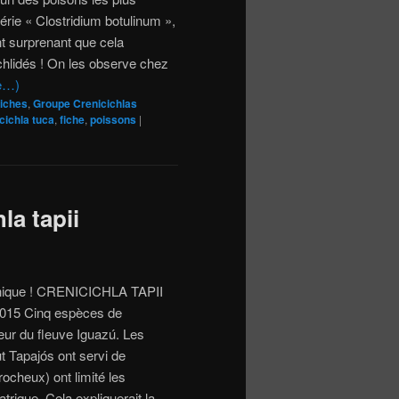
térie « Clostridium botulinum »,
nt surprenant que cela
ichlidés ! On les observe chez
te…)
iches
,
Groupe Crenicichlas
cichla tuca
,
fiche
,
poissons
|
la tapii
 unique ! CRENICICHLA TAPII
15 Cinq espèces de
ieur du fleuve Iguazú. Les
 Tapajós ont servi de
 rocheux) ont limité les
trique. Cela expliquerait la