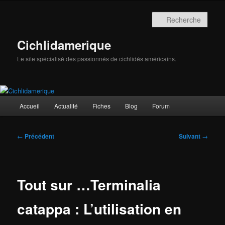
Aller
au
Rech
contenu
principal
Cichlidamerique
Le site spécialisé des passionnés de cichlidés américains.
Menu
Accueil
Actualité
Fiches
Blog
Forum
principal
Navigation
←
Précédent
Suivant
→
des
articles
Tout sur …Terminalia
catappa : L’utilisation en