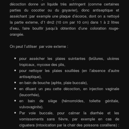
décoction donne un liquide très astringent (comme certaines
parties du cocotier ou du goyavier), donc antiseptique et
asséchant :par exemple une plaque d’écorce, dont on a nettoyé
la partie externe, d’1 dm2 (10 cm par 10 cm) dans 1 à 2 litres
d’eau, faire bouillir jusqu’à obtention d’une coloration rouge-
orangée.
On peut l’utiliser par voie externe :
pour assécher les plaies suintantes (brûlures, ulcères
tropicaux, mycose des plis,
pour nettoyer les plaies souillées (en l’absence d’autre
antiseptique),
en bain de bouche (aphte, plaie buccale),
en diluant un peu cette décoction, en injection vaginale
(leucorrhée),
en bain de siège (hémorroïdes, toilette génitale,
vulvovaginite).
Par voie buccale, pour calmer la diarrhée et les
vomissements sans fièvre, par exemple en cas de
ciguatera (intoxication par la chair des poissons coralliens) :