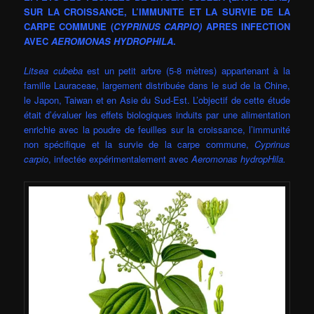
SUR LA
CROISSANCE, L’IMMUNI
TE ET LA SURVIE DE LA
CARPE COMMUNE
(
CYPRINUS CARPIO)
APRES INFECTION
AVEC
AEROMONAS HYDROPHILA
.
Litsea cubeba
est un petit arbre (5-8 mètres) appartenant à la
famille Lauraceae, largement distribuée dans le sud de la Chine,
le Japon, Taiwan et en Asie du Sud-Est. L’objectif de cette étude
était d’évaluer les effets biologiques induits par une alimentation
enrichie avec la poudre de feuilles sur la croissance, l’immunité
non spécifique et la survie de la carpe commune,
Cyprinus
carpio
, infectée expérimentalement avec
Aeromonas hydropHila.