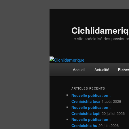
Aller
Aller
au
au
contenu
contenu
Cichlidameri
principal
secondaire
Le site spécialisé des passionn
Menu
Accueil
Actualité
Fiche
principal
ARTICLES RÉCENTS
Nouvelle publication :
Crenicichla tuca
4 août 2026
Nouvelle publication :
Crenicichla tapii
20 juillet 2026
Nouvelle publication :
Crenicichla hu
20 juin 2026