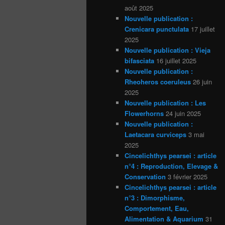
août 2025
Nouvelle publication :
Crenicara punctulata
17 juillet
2025
Nouvelle publication : Vieja
bifasciata
16 juillet 2025
Nouvelle publication :
Rheoheros coeruleus
26 juin
2025
Nouvelle publication : Les
Flowerhorns
24 juin 2025
Nouvelle publication :
Laetacara curviceps
3 mai
2025
Cincelichthys pearsei : article
n°4 : Reproduction, Elevage &
Conservation
3 février 2025
Cincelichthys pearsei : article
n°3 : Dimorphisme,
Comportement, Eau,
Alimentation & Aquarium
31