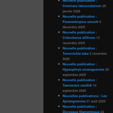
Nouvelle publication :
Crenicara latruncularium
25
janvier 2026
Nouvelle publication :
Paraneetroplus omonti
6
décembre 2025
Nouvelle publication :
Cribroheros altifrons
13
novembre 2025
Nouvelle publication :
Tomocichla tuba
2 novembre
2025
Nouvelle publication :
Hypsophrys nicaraguensis
29
septembre 2025
Nouvelle publication :
Taeniacara candidi
10
septembre 2025
Nouvelles publications : Les
Apistogramma
31 août 2025
Nouvelle publication :
Dicrossus filamentosus
24