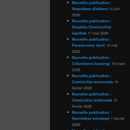
Nouvelle publication :
Aequidens diadema
14 juin
2026
Nouvelle publication :
Saxatilia (Crenicichla)
lepidota
17 mai 2026
Nouvelle publication :
Parachromis dovii
10 mai
2026
Nouvelle publication :
Cribroheros bussingi
19 mars
2026
Nouvelle publication :
Crenicichla marmorata
16
février 2026
Nouvelle publication :
Crenicichla lenticulata
10
février 2026
Nouvelle publication :
Herichthys minckleyi
1 février
2026