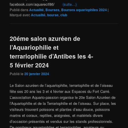
facebook.com/aquarecif86/
(suite…)
Publié dans
Actualité
,
Bourses
,
Bourses aquariophiles 2024
|
Marqué avec
Actualité
,
bourse
,
club
20éme salon azuréen de
l’Aquariophilie et
terrariophilie d’Antibes les 4-
5 février 2024
Publié le
20 janvier 2024
Le Salon azuréen de l’aquariophilie, terrariophilie et de l’oiseau
fête ses 20 ans les 3 et 4 février aux Espaces du Fort Carré.
L’association Aquario-passion organise le 20e Salon Azuréen de
l’Aquariophilie et de la Terrariophilie et de l’oiseau. Sur place, les
visiteurs trouvent poissons et plantes d’eau douce, poissons
marins et coraux, reptiles, araignées, et matériels divers
d’occasion présentés et vendus sur les stands professionnels.
De nombreux aquariophiles et terrariophiles, amateurs ou