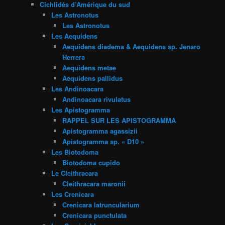
Cichlidés d’Amérique du sud
Les Astronotus
Les Astronotus
Les Aequidens
Aequidens diadema & Aequidens sp. Jenaro
Herrera
Aequidens metae
Aequidens pallidus
Les Andinoacara
Andinoacara rivulatus
Les Apistogramma
RAPPEL SUR LES APISTOGRAMMA
Apistogramma agassizii
Apistogramma sp. « D10 »
Les Biotodoma
Biotodoma cupido
Le Cleithracara
Cleithracara maronii
Les Crenicara
Crenicara latruncularium
Crenicara punctulata