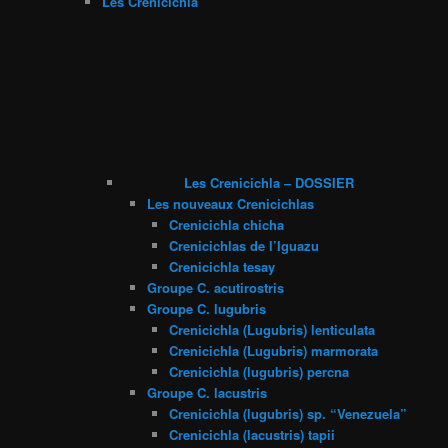
Les Crenicichla
Les Crenicichla – DOSSIER
Les nouveaux Crenicichlas
Crenicichla chicha
Crenicichlas de l’Iguazu
Crenicichla tesay
Groupe C. acutirostris
Groupe C. lugubris
Crenicichla (Lugubris) lenticulata
Crenicichla (Lugubris) marmorata
Crenicichla (lugubris) percna
Groupe C. lacustris
Crenicichla (lugubris) sp. “Venezuela”
Crenicichla (lacustris) tapii