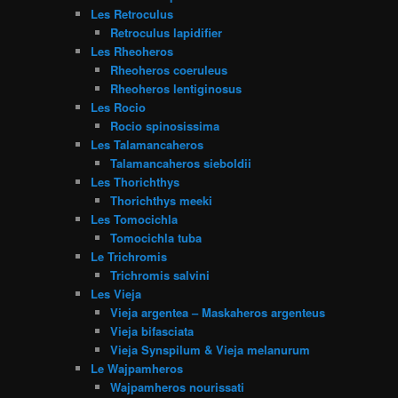
Les Retroculus
Retroculus lapidifier
Les Rheoheros
Rheoheros coeruleus
Rheoheros lentiginosus
Les Rocio
Rocio spinosissima
Les Talamancaheros
Talamancaheros sieboldii
Les Thorichthys
Thorichthys meeki
Les Tomocichla
Tomocichla tuba
Le Trichromis
Trichromis salvini
Les Vieja
Vieja argentea – Maskaheros argenteus
Vieja bifasciata
Vieja Synspilum & Vieja melanurum
Le Wajpamheros
Wajpamheros nourissati