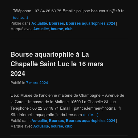
Téléphone : 07 84 28 63 75 Email : philippe.beaucousin@sfr.fr
(suite…)
Publié dans
Actualité
,
Bourses
,
Bourses aquariophiles 2024
|
Marqué avec
Actualité
,
bourse
,
club
Bourse aquariophile à La
Chapelle Saint Luc le 16 mars
2024
Publié le
7 mars 2024
Lieu: Musée de l’ancienne malterie de Champagne – Avenue de
la Gare – Impasse de la Malterie 10600 La-Chapelle-St-Luc
Téléphone : 06 22 37 18 71 Email : patrice.lemmer@hotmail.fr
Site internet : aquapratic.jimdo.free.com
(suite…)
Publié dans
Actualité
,
Bourses
,
Bourses aquariophiles 2024
|
Marqué avec
Actualité
,
bourse
,
club