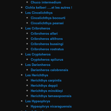
Chuco intermedium
Cichla kelberi ….et les autres !
Les Cincelichthys
Cincelichthys bocourti
Cincelichthys pearsei
Les Cribroheros
Cribroheros alfari
Cribroheros altifrons
Cribroheros bussingi
Cribroheros rostratus
Les Cryptoheros
Cryptoheros spilurus
Les Darienheros
Darienheros calobrensis
Les Herichthys
Herichthys carpintis
Herichthys deppii
Herichthys minckleyi
Herichthys tamasopoensis
Les Hypsophrys
Hypsophrys nicaraguensis