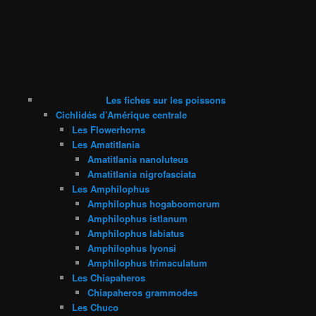
Les fiches sur les poissons
Cichlidés d’Amérique centrale
Les Flowerhorns
Les Amatitlania
Amatitlania nanoluteus
Amatitlania nigrofasciata
Les Amphilophus
Amphilophus hogaboomorum
Amphilophus istlanum
Amphilophus labiatus
Amphilophus lyonsi
Amphilophus trimaculatum
Les Chiapaheros
Chiapaheros grammodes
Les Chuco