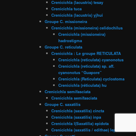
Crenicichla (lacustris) tesay
Crenicichla tuca
Crenicichla (lacustris) yjhui
Groupe C. missioneira
Crenicichla (missioneira) celidochilus
Crenicichla (missioneira)
hadrostigma
Groupe C. reticulata
Crenicichla : Le groupe RETICULATA
Crenicichla (reticulata) cyanonotus
Crenicichla (reticulata) sp. aff.
cyanonotus “Guapore”
Crenicichla (Reticulata) cyclostoma
Crenicichla (réticulata) hu
Crenicichla semifasciata
Crenicichla semifasciata
Groupe C. saxatilis
Crenicichla (saxatilis) cincta
Crenicichla (saxatilis) inpa
Crenicichla l(Saxatilia) epidota
Crenicichla (saxatilis / edithae) lepidota