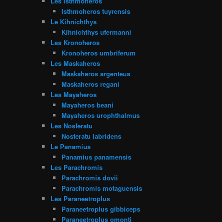
Les Isthmoheros
Isthmoheros tuyrensis
Le Kihnichthys
Kihnichthys ufermanni
Les Kronoheros
Kronoheros umbriferum
Les Maskaheros
Maskaheros argenteus
Maskaheros regani
Les Mayaheros
Mayaheros beani
Mayaheros urophthalmus
Les Nosferatu
Nosferatu labridens
Le Panamius
Panamius panamensis
Les Parachromis
Parachromis dovii
Parachromis motaguensis
Les Paraneetroplus
Paraneetroplus gibbiceps
Paraneetroplus omonti