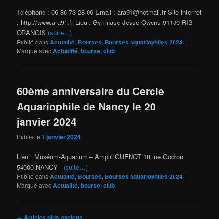
Téléphone : 06 86 73 28 06 Email : ara91@hotmail.fr Site internet
: http://www.ara91.fr Lieu : Gymnase Jesse Owens 91130 RIS-
ORANGIS
(suite…)
Publié dans
Actualité
,
Bourses
,
Bourses aquariophiles 2024
|
Marqué avec
Actualité
,
bourse
,
club
60ème anniversaire du Cercle
Aquariophile de Nancy le 20
janvier 2024
Publié le
7 janvier 2024
Lieu : Muséum-Aquarium – Amphi GUENOT 18 rue Godron
54000 NANCY
(suite…)
Publié dans
Actualité
,
Bourses
,
Bourses aquariophiles 2024
|
Marqué avec
Actualité
,
bourse
,
club
Navigation
←
Articles plus anciens