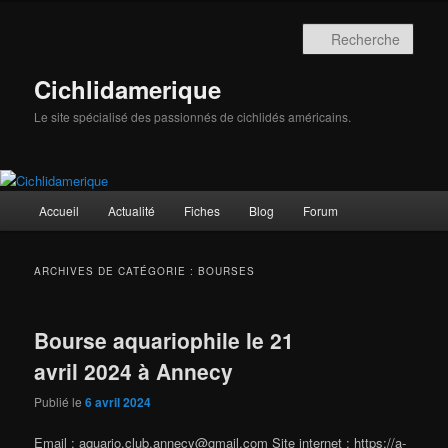
Aller
Aller
au
au
Rech
contenu
contenu
principal
secondaire
Cichlidamerique
Le site spécialisé des passionnés de cichlidés américains.
Menu
Accueil
Actualité
Fiches
Blog
Forum
principal
ARCHIVES DE CATÉGORIE :
BOURSES
Bourse aquariophile le 21
avril 2024 à Annecy
Publié le
6 avril 2024
Email : aquario.club.annecy@gmail.com Site internet : https://a-