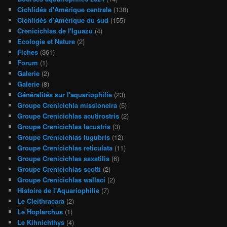
Cichlidés d'Amérique centrale
(138)
Cichlidés d’Amérique du sud
(155)
Crenicichlas de l'Iguazu
(4)
Ecologie et Nature
(2)
Fiches
(361)
Forum
(1)
Galerie
(2)
Galerie
(8)
Généralités sur l'aquariophilie
(23)
Groupe Crenicichla missioneira
(5)
Groupe Crenicichlas acutirostris
(2)
Groupe Crenicichlas lacustris
(3)
Groupe Crenicichlas lugubris
(12)
Groupe Crenicichlas reticulata
(11)
Groupe Crenicichlas saxatilis
(6)
Groupe Crenicichlas scotti
(2)
Groupe Crenicichlas wallaci
(2)
Histoire de l'Aquariophilie
(7)
Le Cleithracara
(2)
Le Hoplarchus
(1)
Le Kihnichthys
(4)