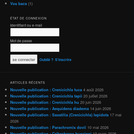
Vos bacs
(1)
ÉTAT DE CONNEXION
Identifiant ou e-mail
Mot de passe
Oublié ?
S’inscrire
ARTICLES RÉCENTS
Nouvelle publication : Crenicichla tuca
4 août 2026
Nouvelle publication : Crenicichla tapii
20 juillet 2026
Nouvelle publication : Crenicichla hu
20 juin 2026
Nouvelle publication : Aequidens diadema
14 juin 2026
Nouvelle publication : Saxatilia (Crenicichla) lepidota
17 mai
2026
Nouvelle publication : Parachromis dovii
10 mai 2026
Nouvelle publication : Cribroheros bussingi
19 mars 2026