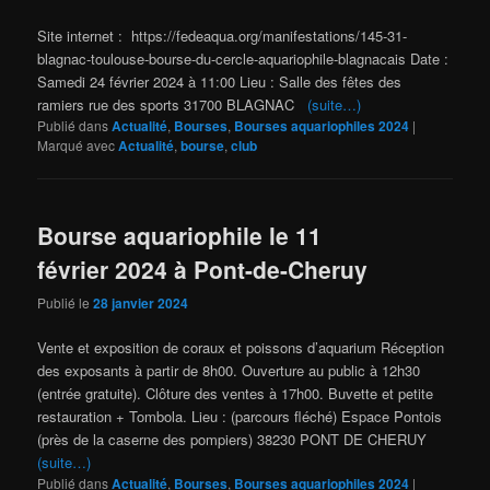
Site internet : https://fedeaqua.org/manifestations/145-31-
blagnac-toulouse-bourse-du-cercle-aquariophile-blagnacais Date :
Samedi 24 février 2024 à 11:00 Lieu : Salle des fêtes des
ramiers rue des sports 31700 BLAGNAC
(suite…)
Publié dans
Actualité
,
Bourses
,
Bourses aquariophiles 2024
|
Marqué avec
Actualité
,
bourse
,
club
Bourse aquariophile le 11
février 2024 à Pont-de-Cheruy
Publié le
28 janvier 2024
Vente et exposition de coraux et poissons d’aquarium Réception
des exposants à partir de 8h00. Ouverture au public à 12h30
(entrée gratuite). Clôture des ventes à 17h00. Buvette et petite
restauration + Tombola. Lieu : (parcours fléché) Espace Pontois
(près de la caserne des pompiers) 38230 PONT DE CHERUY
(suite…)
Publié dans
Actualité
,
Bourses
,
Bourses aquariophiles 2024
|