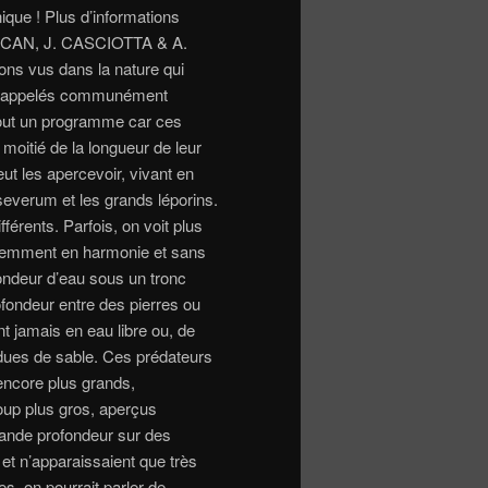
ique ! Plus d’informations
ŘICAN, J. CASCIOTTA & A.
ns vus dans la nature qui
ont appelés communément
tout un programme car ces
moitié de la longueur de leur
ut les apercevoir, vivant en
everum et les grands léporins.
férents. Parfois, on voit plus
aremment en harmonie et sans
ondeur d’eau sous un tronc
fondeur entre des pierres ou
t jamais en eau libre ou, de
dues de sable. Ces prédateurs
 encore plus grands,
oup plus gros, aperçus
ande profondeur sur des
et n’apparaissaient que très
s, on pourrait parler de