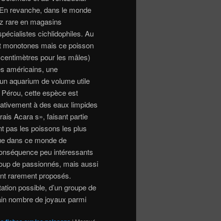
. En revanche, dans le monde
ez rare en magasins
spécialistes cichlidophiles. Au
tôt monotones mais ce poisson
2 centimètres pour les mâles)
és américains, une
 un aquarium de volume utile
u Pérou, cette espèce est
rnativement à des eaux limpides
rais Acara s», faisant partie
 pas les poissons les plus
due dans ce monde de
conséquence peu intéressants
ucoup de passionnés, mais aussi
sont rarement proposés.
tation possible, d’un groupe de
tain nombre de joyaux parmi