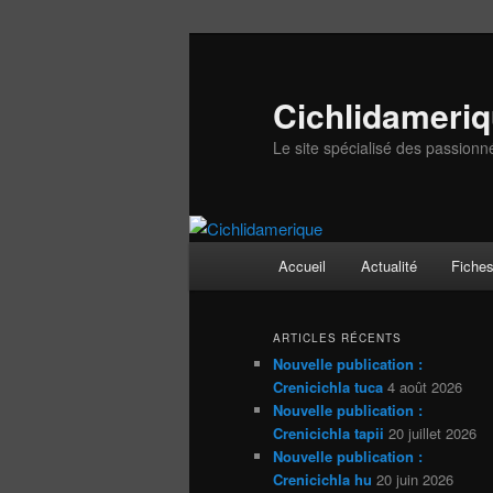
Aller
Aller
au
au
contenu
contenu
Cichlidameri
principal
secondaire
Le site spécialisé des passionn
Menu
Accueil
Actualité
Fiche
principal
ARTICLES RÉCENTS
Nouvelle publication :
Crenicichla tuca
4 août 2026
Nouvelle publication :
Crenicichla tapii
20 juillet 2026
Nouvelle publication :
Crenicichla hu
20 juin 2026