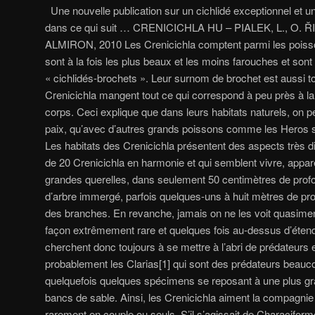
Une nouvelle publication sur un cichlidé exceptionnel et un
dans ce qui suit … CRENICICHLA HU – PIALEK, L., O. 
ALMIRON, 2010 Les Crenicichla comptent parmi les poisso
sont à la fois les plus beaux et les moins farouches et s
« cichlidés-brochets ». Leur surnom de brochet est aussi 
Crenicichla mangent tout ce qui correspond à peu près à la 
corps. Ceci explique que dans leurs habitats naturels, on pe
paix, qu’avec d’autres grands poissons comme les Heros s
Les habitats des Crenicichla présentent des aspects très dif
de 20 Crenicichla en harmonie et qui semblent vivre, app
grandes querelles, dans seulement 50 centimètres de prof
d’arbre immergé, parfois quelques-uns à huit mètres de pro
des branches. En revanche, jamais on ne les voit quasimen
façon extrêmement rare et quelques fois au-dessus d’éten
cherchent donc toujours à se mettre à l’abri de prédateurs
probablement les Clarias[1] qui sont des prédateurs beauc
quelquefois quelques spécimens se reposant à une plus gr
bancs de sable. Ainsi, les Crenicichla aiment la compagnie 
rarement en couple ou seuls. S’il s’agissait de Characiforme