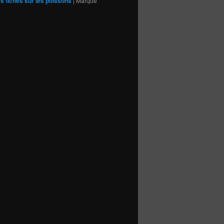
s fiches sur les poissons
|
Marqué