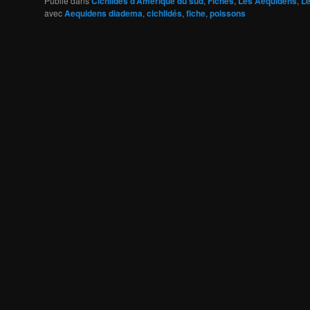
Publié dans
Cichlidés d’Amérique du sud
,
Fiches
,
Les Aequidens
,
Le
avec
Aequidens diadema
,
cichlidés
,
fiche
,
poissons