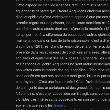
Cette espèce de cichlidé n’est pas rare…en milieu naturel
aquariophile et parce que L’Acara Aequidens diadema ass
d’aquariophilie et n’est véritablement apprécié que par des 
premier regard sur ce poisson, les couleurs semblent plu
possède d’autres atouts dont celui d’une taille modérée (1
ce qui permet, à la différence de beaucoup d’autres cichlid
maintenance dans un bac de taille raisonnable, c’est à dire
d’au moins 120 litres. Dans la région de Jenaro Herrera, d
présente dans les ruisseaux de conditions similaires, alte
et claires et également des eaux noires. En général, les « v
des espèces du genre Aequidens ne sont malheureusement
populaires dans le monde des aquariophiles. L’idée répan
passionnés est que ces poissons sont gros, bruns et par 
et attrayants ! C’est une fausse idée ! C’est l’avis de bea
de la majorité des exportateurs et des grossistes, car ils 
Néanmoins, c’est une fausse idée car il s’agit, sans contes
cichlidés très intéressants possédants en son sein un cer
eux entre que seuls les
(suite…)