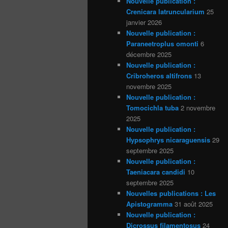
Nouvelle publication :
Crenicara latruncularium
25
janvier 2026
Nouvelle publication :
Paraneetroplus omonti
6
décembre 2025
Nouvelle publication :
Cribroheros altifrons
13
novembre 2025
Nouvelle publication :
Tomocichla tuba
2 novembre
2025
Nouvelle publication :
Hypsophrys nicaraguensis
29
septembre 2025
Nouvelle publication :
Taeniacara candidi
10
septembre 2025
Nouvelles publications : Les
Apistogramma
31 août 2025
Nouvelle publication :
Dicrossus filamentosus
24