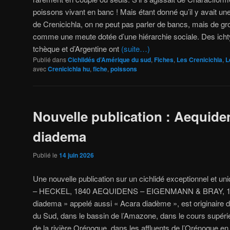
poissons vivant en banc ! Mais étant donné qu’il y avait un
de Crenicichla, on ne peut pas parler de bancs, mais de g
comme une meute dotée d’une hiérarchie sociale. Des icht
tchèque et d’Argentine ont
(suite…)
Publié dans
Cichlidés d’Amérique du sud
,
Fiches
,
Les Crenicichla
,
L
avec
Crenicichla hu
,
fiche
,
poissons
Nouvelle publication : Aequide
diadema
Publié le
14 juin 2026
Une nouvelle publication sur un cichlidé exceptionnel e
– HECKEL, 1840 AEQUIDENS – EIGENMANN & BRAY, 189
diadema » appelé aussi « Acara diadème », est originaire
du Sud, dans le bassin de l’Amazone, dans le cours supéri
de la rivière Orénoque, dans les affluents de l’Orénoque e