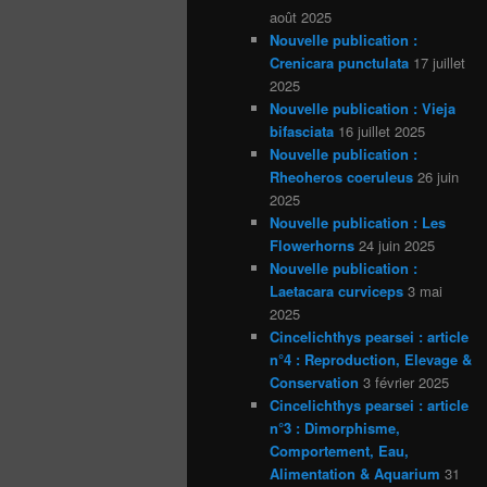
août 2025
Nouvelle publication :
Crenicara punctulata
17 juillet
2025
Nouvelle publication : Vieja
bifasciata
16 juillet 2025
Nouvelle publication :
Rheoheros coeruleus
26 juin
2025
Nouvelle publication : Les
Flowerhorns
24 juin 2025
Nouvelle publication :
Laetacara curviceps
3 mai
2025
Cincelichthys pearsei : article
n°4 : Reproduction, Elevage &
Conservation
3 février 2025
Cincelichthys pearsei : article
n°3 : Dimorphisme,
Comportement, Eau,
Alimentation & Aquarium
31