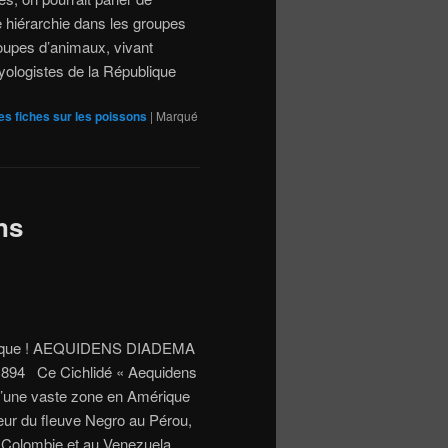
e hiérarchie dans les groupes
roupes d’animaux, vivant
yologistes de la République
es fiches sur les poissons
|
Marqué
ns
t unique ! AEQUIDENS DIADEMA
4 Ce Cichlidé « Aequidens
 d’une vaste zone en Amérique
eur du fleuve Negro au Pérou,
n Colombie et au Venezuela.