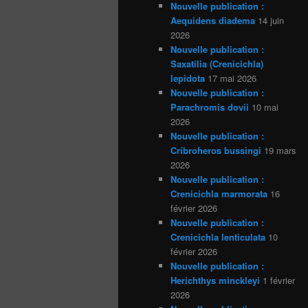
Nouvelle publication :
Aequidens diadema
14 juin
2026
Nouvelle publication :
Saxatilia (Crenicichla)
lepidota
17 mai 2026
Nouvelle publication :
Parachromis dovii
10 mai
2026
Nouvelle publication :
Cribroheros bussingi
19 mars
2026
Nouvelle publication :
Crenicichla marmorata
16
février 2026
Nouvelle publication :
Crenicichla lenticulata
10
février 2026
Nouvelle publication :
Herichthys minckleyi
1 février
2026