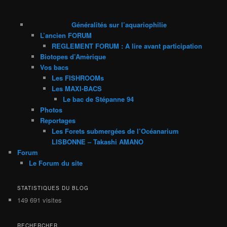
Généralités sur l’aquariophilie
L’ancien FORUM
REGLEMENT FORUM : A lire avant participation
Biotopes d’Amèrique
Vos bacs
Les FISHROOMs
Les MAXI-BACS
Le bac de Stépanne 94
Photos
Reportages
Les Forets submergées de l’Océanarium
LISBONNE – Takashi AMANO
Forum
Le Forum du site
STATISTIQUES DU BLOG
149 691 visites
RECHERCHER