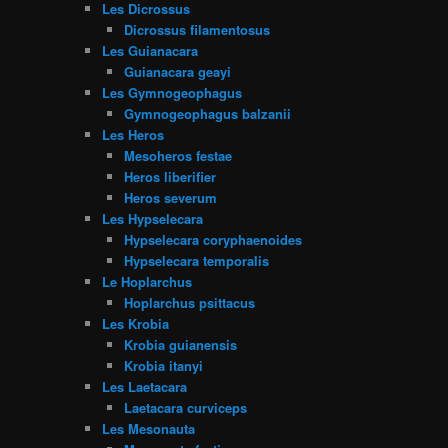
Les Dicrossus
Dicrossus filamentosus
Les Guianacara
Guianacara geayi
Les Gymnogeophagus
Gymnogeophagus balzanii
Les Heros
Mesoheros festae
Heros liberifier
Heros severum
Les Hypselecara
Hypselecara coryphaenoides
Hypselecara temporalis
Le Hoplarchus
Hoplarchus psittacus
Les Krobia
Krobia guianensis
Krobia itanyi
Les Laetacara
Laetacara curviceps
Les Mesonauta