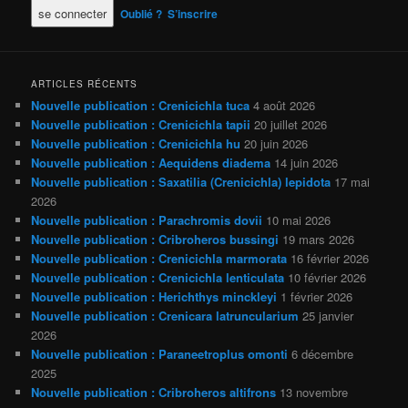
Oublié ?
S’inscrire
ARTICLES RÉCENTS
Nouvelle publication : Crenicichla tuca
4 août 2026
Nouvelle publication : Crenicichla tapii
20 juillet 2026
Nouvelle publication : Crenicichla hu
20 juin 2026
Nouvelle publication : Aequidens diadema
14 juin 2026
Nouvelle publication : Saxatilia (Crenicichla) lepidota
17 mai
2026
Nouvelle publication : Parachromis dovii
10 mai 2026
Nouvelle publication : Cribroheros bussingi
19 mars 2026
Nouvelle publication : Crenicichla marmorata
16 février 2026
Nouvelle publication : Crenicichla lenticulata
10 février 2026
Nouvelle publication : Herichthys minckleyi
1 février 2026
Nouvelle publication : Crenicara latruncularium
25 janvier
2026
Nouvelle publication : Paraneetroplus omonti
6 décembre
2025
Nouvelle publication : Cribroheros altifrons
13 novembre