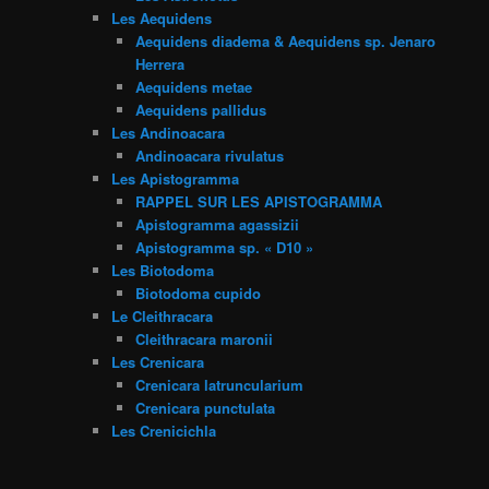
Les Aequidens
Aequidens diadema & Aequidens sp. Jenaro
Herrera
Aequidens metae
Aequidens pallidus
Les Andinoacara
Andinoacara rivulatus
Les Apistogramma
RAPPEL SUR LES APISTOGRAMMA
Apistogramma agassizii
Apistogramma sp. « D10 »
Les Biotodoma
Biotodoma cupido
Le Cleithracara
Cleithracara maronii
Les Crenicara
Crenicara latruncularium
Crenicara punctulata
Les Crenicichla