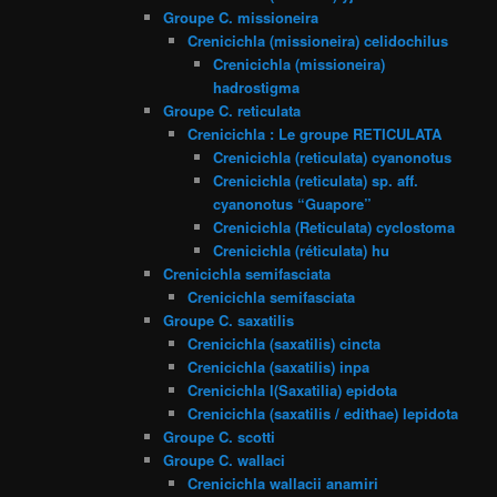
Groupe C. missioneira
Crenicichla (missioneira) celidochilus
Crenicichla (missioneira)
hadrostigma
Groupe C. reticulata
Crenicichla : Le groupe RETICULATA
Crenicichla (reticulata) cyanonotus
Crenicichla (reticulata) sp. aff.
cyanonotus “Guapore”
Crenicichla (Reticulata) cyclostoma
Crenicichla (réticulata) hu
Crenicichla semifasciata
Crenicichla semifasciata
Groupe C. saxatilis
Crenicichla (saxatilis) cincta
Crenicichla (saxatilis) inpa
Crenicichla l(Saxatilia) epidota
Crenicichla (saxatilis / edithae) lepidota
Groupe C. scotti
Groupe C. wallaci
Crenicichla wallacii anamiri