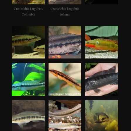
Crenicichla Lugubris
Crenicichla Lugubris
Colombia
johann