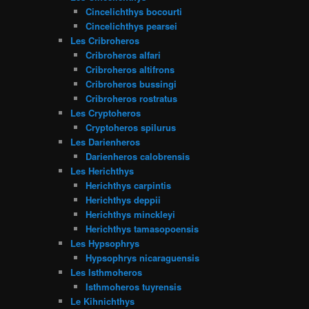
Cincelichthys bocourti
Cincelichthys pearsei
Les Cribroheros
Cribroheros alfari
Cribroheros altifrons
Cribroheros bussingi
Cribroheros rostratus
Les Cryptoheros
Cryptoheros spilurus
Les Darienheros
Darienheros calobrensis
Les Herichthys
Herichthys carpintis
Herichthys deppii
Herichthys minckleyi
Herichthys tamasopoensis
Les Hypsophrys
Hypsophrys nicaraguensis
Les Isthmoheros
Isthmoheros tuyrensis
Le Kihnichthys