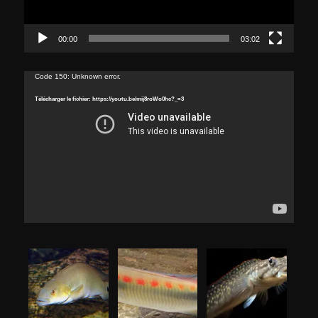
00:00
03:02
Lecteur
Code 150: Unknown error.
vidéo
Télécharger le fichier: https://youtu.be/mij8roWo0hc?_=3