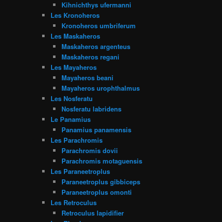
Kihnichthys ufermanni
Les Kronoheros
Kronoheros umbriferum
Les Maskaheros
Maskaheros argenteus
Maskaheros regani
Les Mayaheros
Mayaheros beani
Mayaheros urophthalmus
Les Nosferatu
Nosferatu labridens
Le Panamius
Panamius panamensis
Les Parachromis
Parachromis dovii
Parachromis motaguensis
Les Paraneetroplus
Paraneetroplus gibbiceps
Paraneetroplus omonti
Les Retroculus
Retroculus lapidifier