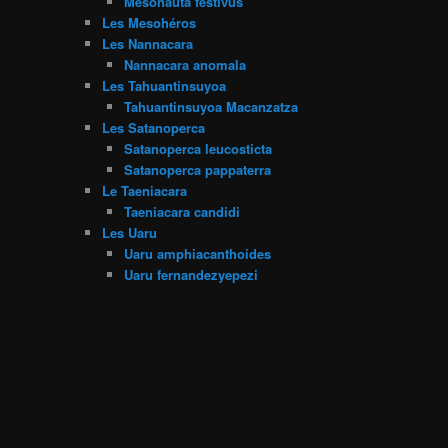
Mesonauta festivus
Les Mesohéros
Les Nannacara
Nannacara anomala
Les Tahuantinsuyoa
Tahuantinsuyoa Macanzatza
Les Satanoperca
Satanoperca leucosticta
Satanoperca pappaterra
Le Taeniacara
Taeniacara candidi
Les Uaru
Uaru amphiacanthoides
Uaru fernandezyepezi