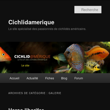
Aller
Aller
au
au
Rech
contenu
contenu
principal
secondaire
Cichlidamerique
Le site spécialisé des passionnés de cichlidés américains.
Menu
Accueil
Actualité
Fiches
Blog
Forum
principal
ARCHIVES DE CATÉGORIE :
GALERIE
Heros liberifer