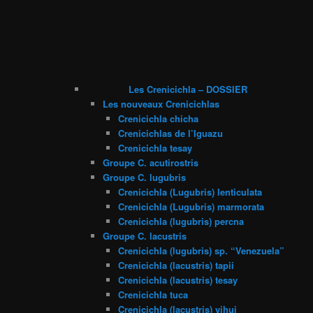
Les Crenicichla – DOSSIER
Les nouveaux Crenicichlas
Crenicichla chicha
Crenicichlas de l’Iguazu
Crenicichla tesay
Groupe C. acutirostris
Groupe C. lugubris
Crenicichla (Lugubris) lenticulata
Crenicichla (Lugubris) marmorata
Crenicichla (lugubris) percna
Groupe C. lacustris
Crenicichla (lugubris) sp. “Venezuela”
Crenicichla (lacustris) tapii
Crenicichla (lacustris) tesay
Crenicichla tuca
Crenicichla (lacustris) yjhui