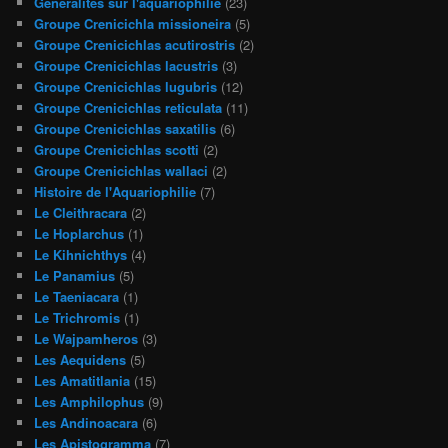
Généralités sur l'aquariophilie
(23)
Groupe Crenicichla missioneira
(5)
Groupe Crenicichlas acutirostris
(2)
Groupe Crenicichlas lacustris
(3)
Groupe Crenicichlas lugubris
(12)
Groupe Crenicichlas reticulata
(11)
Groupe Crenicichlas saxatilis
(6)
Groupe Crenicichlas scotti
(2)
Groupe Crenicichlas wallaci
(2)
Histoire de l'Aquariophilie
(7)
Le Cleithracara
(2)
Le Hoplarchus
(1)
Le Kihnichthys
(4)
Le Panamius
(5)
Le Taeniacara
(1)
Le Trichromis
(1)
Le Wajpamheros
(3)
Les Aequidens
(5)
Les Amatitlania
(15)
Les Amphilophus
(9)
Les Andinoacara
(6)
Les Apistogramma
(7)