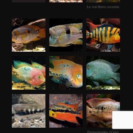
Le vrai Heros severum
Paraneetroplus (Vieja)