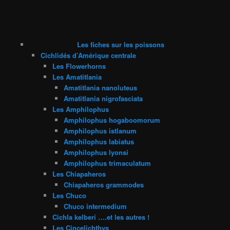
Les fiches sur les poissons
Cichlidés d’Amérique centrale
Les Flowerhorns
Les Amatitlania
Amatitlania nanoluteus
Amatitlania nigrofasciata
Les Amphilophus
Amphilophus hogaboomorum
Amphilophus istlanum
Amphilophus labiatus
Amphilophus lyonsi
Amphilophus trimaculatum
Les Chiapaheros
Chiapaheros grammodes
Les Chuco
Chuco intermedium
Cichla kelberi ….et les autres !
Les Cincelichthys