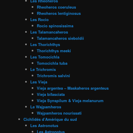
Les Rheoheros
Rheoheros coeruleus
Rheoheros lentiginosus
Les Rocio
Rocio spinosissima
Les Talamancaheros
Talamancaheros sieboldii
Les Thorichthys
Thorichthys meeki
Les Tomocichla
Tomocichla tuba
Le Trichromis
Trichromis salvini
Les Vieja
Vieja argentea – Maskaheros argenteus
Vieja bifasciata
Vieja Synspilum & Vieja melanurum
Le Wajpamheros
Wajpamheros nourissati
Cichlidés d’Amérique du sud
Les Astronotus
Les Astronotus