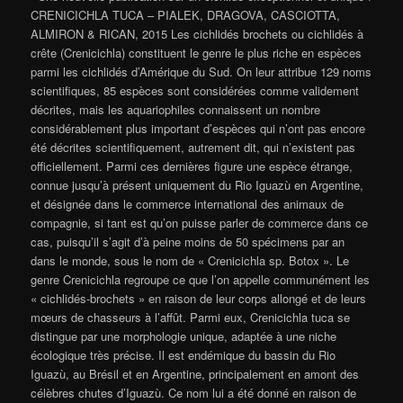
CRENICICHLA TUCA – PIALEK, DRAGOVA, CASCIOTTA,
ALMIRON & RICAN, 2015 Les cichlidés brochets ou cichlidés à
crête (Crenicichla) constituent le genre le plus riche en espèces
parmi les cichlidés d’Amérique du Sud. On leur attribue 129 noms
scientifiques, 85 espèces sont considérées comme validement
décrites, mais les aquariophiles connaissent un nombre
considérablement plus important d’espèces qui n’ont pas encore
été décrites scientifiquement, ​​autrement dit, qui n’existent pas
officiellement. Parmi ces dernières figure une espèce étrange,
connue jusqu’à présent uniquement du Rio Iguazù en Argentine,
et désignée dans le commerce international des animaux de
compagnie, si tant est qu’on puisse parler de commerce dans ce
cas, puisqu’il s’agit d’à peine moins de 50 spécimens par an
dans le monde, sous le nom de « Crenicichla sp. Botox ». Le
genre Crenicichla regroupe ce que l’on appelle communément les
« cichlidés-brochets » en raison de leur corps allongé et de leurs
mœurs de chasseurs à l’affût. Parmi eux, Crenicichla tuca se
distingue par une morphologie unique, adaptée à une niche
écologique très précise. Il est endémique du bassin du Rio
Iguazù, au Brésil et en Argentine, principalement en amont des
célèbres chutes d’Iguazù. Ce nom lui a été donné en raison de