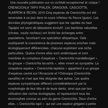
Une nouvelle publication sur un cichlidé exceptionnel et unique !
CRENICICHLA TAPII PIALEK, DRAGOVA, CASCIOTTA,
ALMIRON & ŘICAN, 2015 Cinq espèces de Crenicichla ont été
recensées à ce jour dans le cours inférieur du fleuve Iguazú. Les
données phylogénétiques suggèrent que les rapides du haut
Tapajós ont servi de laboratoire évolutif. Les barrières naturelles
(chutes, seuils rocheux) ont limité les échanges entre
populations, favorisant une spéciation allopatrique. Cela
expliquerait la coexistence de plusieurs espèces proches mais
écologiquement différenciées, chacune exploitant une niche
particulière. Quatre d’entre elles sont endémiques et sont
membres du complexe d’espèces « Crenicichla mandelburgeri »
du groupe « Crenicichla lacustris », elles vivent en sympatrie. La
cinquième espèce « Crenicichla lepidota » appartient à un groupe
d’espèces centré sur l’Amazonie et l’Orénoque (Crenicichla
saxatilis) et n’est que très éloignée des autres. Les quatre
espèces sympatriques diffèrent considérablement par la
morphologie de leur tête et de leurs dents, ainsi que par leur
utilisation des niches écologiques, et représentent tous les
écomorphes connus au sein du genre Crenicichla. Deux d’entre
elles, « Crenicichla tapii » qui est une espèce grégaire à petite