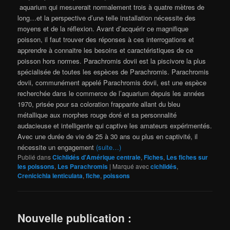
aquarium qui mesurerait normalement trois à quatre mètres de
long…et la perspective d’une telle installation nécessite des
moyens et de la réflexion. Avant d’acquérir ce magnifique
poisson, il faut trouver des réponses à ces interrogations et
apprendre à connaitre les besoins et caractéristiques de ce
poisson hors normes. Parachromis dovii est la piscivore la plus
spécialisée de toutes les espèces de Parachromis. Parachromis
dovii, communément appelé Parachromis dovii, est une espèce
recherchée dans le commerce de l’aquarium depuis les années
1970, prisée pour sa coloration frappante allant du bleu
métallique aux morphes rouge doré et sa personnalité
audacieuse et intelligente qui captive les amateurs expérimentés.
Avec une durée de vie de 25 à 30 ans ou plus en captivité, il
nécessite un engagement
(suite…)
Publié dans
Cichlidés d'Amérique centrale
,
Fiches
,
Les fiches sur
les poissons
,
Les Parachromis
|
Marqué avec
cichlidés
,
Crenicichla lenticulata
,
fiche
,
poissons
Nouvelle publication :