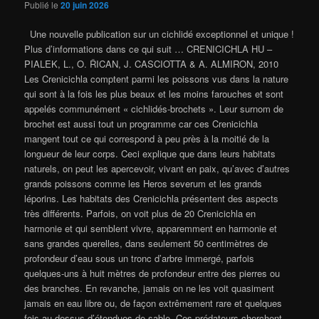
Publié le
20 juin 2026
Une nouvelle publication sur un cichlidé exceptionnel et unique !
Plus d’informations dans ce qui suit … CRENICICHLA HU –
PIALEK, L., O. ŘICAN, J. CASCIOTTA & A. ALMIRON, 2010
Les Crenicichla comptent parmi les poissons vus dans la nature
qui sont à la fois les plus beaux et les moins farouches et sont
appelés communément « cichlidés-brochets ». Leur surnom de
brochet est aussi tout un programme car ces Crenicichla
mangent tout ce qui correspond à peu près à la moitié de la
longueur de leur corps. Ceci explique que dans leurs habitats
naturels, on peut les apercevoir, vivant en paix, qu’avec d’autres
grands poissons comme les Heros severum et les grands
léporins. Les habitats des Crenicichla présentent des aspects
très différents. Parfois, on voit plus de 20 Crenicichla en
harmonie et qui semblent vivre, apparemment en harmonie et
sans grandes querelles, dans seulement 50 centimètres de
profondeur d’eau sous un tronc d’arbre immergé, parfois
quelques-uns à huit mètres de profondeur entre des pierres ou
des branches. En revanche, jamais on ne les voit quasiment
jamais en eau libre ou, de façon extrêmement rare et quelques
fois au-dessus d’étendues de sable. Ces prédateurs cherchent