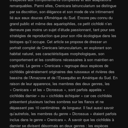
remarquables. Parmi elles, Crenicara latruncularium se distingue
par sa discrétion, son élégance et son mode de vie intimement
lié aux eaux douces d’Amérique du Sud. Encore peu connu du
grand public et même des aquariophiles, ce petit cichlidé n’en
demeure pas moins un sujet d’étude passionnant, tant pour ses
stratégies de reproduction que pour son rôle écologique dans les
biotopes qu’il occupe. Cet article se propose de dresser un
portrait complet de Crenicara latruncularium, en explorant son
habitat naturel, ses caractéristiques morphologiques, son
comportement et les conditions nécessaires à son maintien en
captivité. Le genre « Crenicara » regroupe deux espèces de
cichlidés généralement originaires des ruisseaux et rivières des
bassins de l’Amazone et de l’Essequibo en Amérique du Sud. En
raison de leur apparence, les membres des deux genres, les
« Crenicara » et les « Dicrossus », sont parfois appelés «
cichlidés damier » ou « cichlidés échiquier » car ces cichlidés
présentent plusieurs taches sombres sur les flancs et ne
dépassent pas 10 centimètres de longueur. Il faut aussi savoir
qu’autrefois, les membres du genre « Dicrossus » étaient parfois
inclus dans le genre « Crenicara ». A savoir que les cichlidés à
damier se divisent désormais en deux genres : les espèces