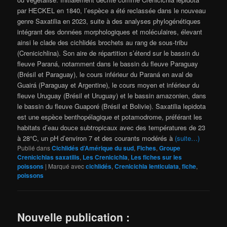
par HECKEL en 1840, l’espèce a été reclassée dans le nouveau
genre Saxatilia en 2023, suite à des analyses phylogénétiques
intégrant des données morphologiques et moléculaires, élevant
ainsi le clade des cichlidés brochets au rang de sous-tribu
(Crenicichlina). Son aire de répartition s’étend sur le bassin du
fleuve Paraná, notamment dans le bassin du fleuve Paraguay
(Brésil et Paraguay), le cours inférieur du Paraná en aval de
Guairá (Paraguay et Argentine), le cours moyen et inférieur du
fleuve Uruguay (Brésil et Uruguay) et le bassin amazonien, dans
le bassin du fleuve Guaporé (Brésil et Bolivie). Saxatilia lepidota
est une espèce benthopélagique et potamodrome, préférant les
habitats d’eau douce subtropicaux avec des températures de 23
à 28°C, un pH d’environ 7 et des courants modérés à
(suite…)
Publié dans
Cichlidés d’Amérique du sud
,
Fiches
,
Groupe
Crenicichlas saxatilis
,
Les Crenicichla
,
Les fiches sur les
poissons
|
Marqué avec
cichlidés
,
Crenicichla lenticulata
,
fiche
,
poissons
Nouvelle publication :