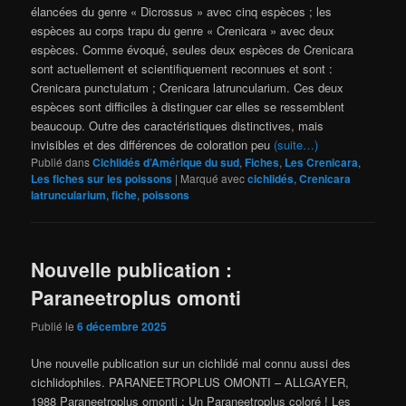
élancées du genre « Dicrossus » avec cinq espèces ; les
espèces au corps trapu du genre « Crenicara » avec deux
espèces. Comme évoqué, seules deux espèces de Crenicara
sont actuellement et scientifiquement reconnues et sont :
Crenicara punctulatum ; Crenicara latruncularium. Ces deux
espèces sont difficiles à distinguer car elles se ressemblent
beaucoup. Outre des caractéristiques distinctives, mais
invisibles et des différences de coloration peu
(suite…)
Publié dans
Cichlidés d’Amérique du sud
,
Fiches
,
Les Crenicara
,
Les fiches sur les poissons
|
Marqué avec
cichlidés
,
Crenicara
latruncularium
,
fiche
,
poissons
Nouvelle publication :
Paraneetroplus omonti
Publié le
6 décembre 2025
Une nouvelle publication sur un cichlidé mal connu aussi des
cichlidophiles. PARANEETROPLUS OMONTI – ALLGAYER,
1988 Paraneetroplus omonti : Un Paraneetroplus coloré ! Les