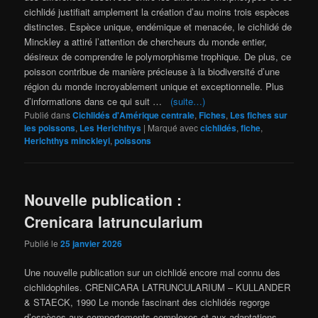
cichlidé justifiait amplement la création d’au moins trois espèces
distinctes. Espèce unique, endémique et menacée, le cichlidé de
Minckley a attiré l’attention de chercheurs du monde entier,
désireux de comprendre le polymorphisme trophique. De plus, ce
poisson contribue de manière précieuse à la biodiversité d’une
région du monde incroyablement unique et exceptionnelle. Plus
d’informations dans ce qui suit …
(suite…)
Publié dans
Cichlidés d'Amérique centrale
,
Fiches
,
Les fiches sur
les poissons
,
Les Herichthys
|
Marqué avec
cichlidés
,
fiche
,
Herichthys minckleyi
,
poissons
Nouvelle publication :
Crenicara latruncularium
Publié le
25 janvier 2026
Une nouvelle publication sur un cichlidé encore mal connu des
cichlidophiles. CRENICARA LATRUNCULARIUM – KULLANDER
& STAECK, 1990 Le monde fascinant des cichlidés regorge
d’espèces aux comportements complexes et aux adaptations