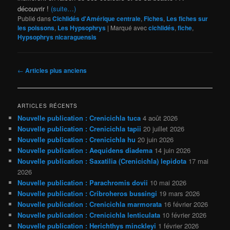
découvrir !
(suite…)
Publié dans
Cichlidés d'Amérique centrale
,
Fiches
,
Les fiches sur
les poissons
,
Les Hypsophrys
|
Marqué avec
cichlidés
,
fiche
,
Hypsophrys nicaraguensis
Navigation
←
Articles plus anciens
des
articles
ARTICLES RÉCENTS
Nouvelle publication : Crenicichla tuca
4 août 2026
Nouvelle publication : Crenicichla tapii
20 juillet 2026
Nouvelle publication : Crenicichla hu
20 juin 2026
Nouvelle publication : Aequidens diadema
14 juin 2026
Nouvelle publication : Saxatilia (Crenicichla) lepidota
17 mai
2026
Nouvelle publication : Parachromis dovii
10 mai 2026
Nouvelle publication : Cribroheros bussingi
19 mars 2026
Nouvelle publication : Crenicichla marmorata
16 février 2026
Nouvelle publication : Crenicichla lenticulata
10 février 2026
Nouvelle publication : Herichthys minckleyi
1 février 2026