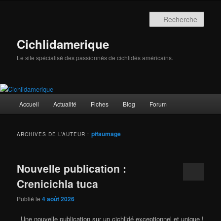
Aller
Aller
au
au
Rech
contenu
contenu
principal
secondaire
Cichlidamerique
Le site spécialisé des passionnés de cichlidés américains.
Menu
Accueil
Actualité
Fiches
Blog
Forum
principal
pifaumage
ARCHIVES DE L’AUTEUR :
Nouvelle publication :
Crenicichla tuca
Publié le
4 août 2026
Une nouvelle publication sur un cichlidé exceptionnel et unique !