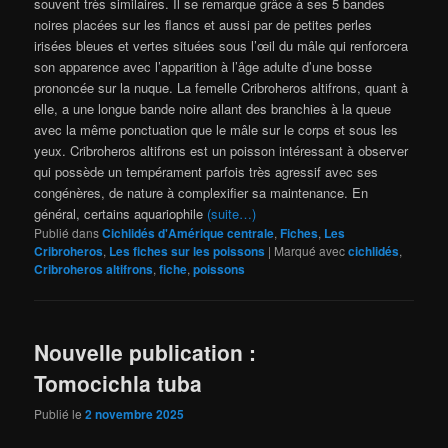
souvent très similaires. Il se remarque grâce à ses 5 bandes
noires placées sur les flancs et aussi par de petites perles
irisées bleues et vertes situées sous l’œil du mâle qui renforcera
son apparence avec l’apparition à l’âge adulte d’une bosse
prononcée sur la nuque. La femelle Cribroheros altifrons, quant à
elle, a une longue bande noire allant des branchies à la queue
avec la même ponctuation que le mâle sur le corps et sous les
yeux. Cribroheros altifrons est un poisson intéressant à observer
qui possède un tempérament parfois très agressif avec ses
congénères, de nature à complexifier sa maintenance. En
général, certains aquariophile
(suite…)
Publié dans
Cichlidés d'Amérique centrale
,
Fiches
,
Les
Cribroheros
,
Les fiches sur les poissons
|
Marqué avec
cichlidés
,
Cribroheros altifrons
,
fiche
,
poissons
Nouvelle publication :
Tomocichla tuba
Publié le
2 novembre 2025