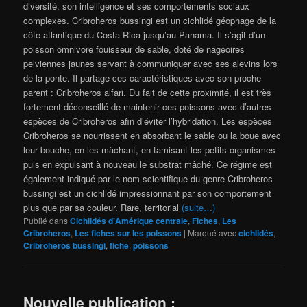
diversité, son intelligence et ses comportements sociaux
complexes. Cribroheros bussingi est un cichlidé géophage de la
côte atlantique du Costa Rica jusqu’au Panama. Il s’agit d’un
poisson omnivore fouisseur de sable, doté de nageoires
pelviennes jaunes servant à communiquer avec ses alevins lors
de la ponte. Il partage ces caractéristiques avec son proche
parent : Cribroheros alfari. Du fait de cette proximité, il est très
fortement déconseillé de maintenir ces poissons avec d’autres
espèces de Cribroheros afin d’éviter l’hybridation. Les espèces
Cribroheros se nourrissent en absorbant le sable ou la boue avec
leur bouche, en les mâchant, en tamisant les petits organismes
puis en expulsant à nouveau le substrat mâché. Ce régime est
également indiqué par le nom scientifique du genre Cribroheros
bussingi est un cichlidé impressionnant par son comportement
plus que par sa couleur. Rare, territorial
(suite…)
Publié dans
Cichlidés d'Amérique centrale
,
Fiches
,
Les
Cribroheros
,
Les fiches sur les poissons
|
Marqué avec
cichlidés
,
Cribroheros bussingi
,
fiche
,
poissons
Nouvelle publication :