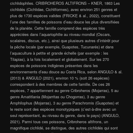
cichlidophiles. CRIBROHEROS ALTIFRONS – KNER, 1863 Les
cichlidés (Cichlidae, Cichliformes), avec environ 251 genres et
plus de 1730 espèces valides (FRICKE & al., 2022), constituent
l’une des familles de poissons d’eau douce les plus diversifiées
de la planète. Cette famille comprend des espèces très
appréciées dans l’aquariophilie au niveau mondial (Oscars,
scalaires, discus, etc.), ainsi que plusieurs autres d’intérêt pour
la pêche locale (par exemple, Guapotes, Tucunarés) et dans
l’aquaculture à petite et grande échelle (par exemple : les
Tilapias), à la fois localement et globalement. Sur les 270
espèces de poissons indigènes présentes dans les
environnements d’eau douce au Costa Rica, selon ANGULO & al.
(2013) & ANGULO (2021), environ 10 % (soit 26 espèces)
correspondent à des membres de cette famille. De ces 26
espèces, 7 appartiennent au genre Cribroheros (Mojarras), 5 au
genre Amatitlania (Mojarritas ou Chogorras), 3 au genre
Amphilophus (Mojarras), 3 au genre Parachromis (Guapotes) et
le reste sont des espèces monotypiques (c’est-à-dire avec un
seul représentant, au niveau du genre, dans le pays) (ANGULO,
2021). Parmi tous ces poissons, Cribroheros altifrons, un
magnifique cichlidé, se distingue, des autres cichlidés qui sont