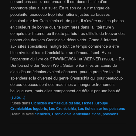
ne sont pas assez nombreux et il est donc difficile d’en
apprendre plus à leur sujet. En raison de leur manque de
popularité, beaucoup trop informations justes au fausses
circulant sur les Crenicichla et, de plus, il s’avère que les photos
en couleurs de bonne qualité sont rares dans la littérature y
compris sur Internet où il reste parfois très difficile de trouver des
photos des derniers Crenicichla découverts. Grace à Internet,
aux sites spécialisés, malgré tout ce temps commence à être
bien révolu et les « Crenicichla » se démocratisent. Avec
l’apparition du livre de STAWIKOWSKI et WERNER (1988), « Die
Buntbarsche der Neuen Welt, Sudamerika » les amateurs de
cichlidés américains avaient découvert pour la première fois la
splendeur et la diversité du genre Crenicichla qui pour beaucoup
de ces espèces sont des machines à manger extrêmement
belliqueuses, mais elles compensent ce défaut par une beauté
(suite…)
Publié dans
Cichlidés d’Amérique du sud
,
Fiches
,
Groupe
Crenicichlas lugubris
,
Les Crenicichla
,
Les fiches sur les poissons
|
Marqué avec
cichlidés
,
Crenicichla lenticulata
,
fiche
,
poissons