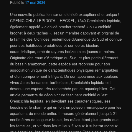
Publié le
17 mai 2026
Une nouvelle publication sur un cichlidé exceptionnel et unique !
CRENICICHLA LEPIDOTA – HECKEL, 1840 Crenicichla lepidota,
également appelé « cichlidé brochet tacheté » ou « cichlidé
brochet à deux taches », est un membre captivant et original de
la famille des Cichlidés, endémique d’Amérique du Sud et connue
pour ses habitudes prédatrices et son corps bicolore
caractéristique, orné de rayures horizontales jaunes et noires.
Originaire des eaux d’Amérique du Sud, et plus particulièrement
du bassin amazonien, cette espèce est reconnue pour son
association unique de caractéristiques physiques remarquables
et d’un comportement intrigant. De son apparence aux couleurs
vives à ses tendances territoriales, Crenicichla lepidota est
devenu une espèce très recherchée par les aquariophiles. Cet
article permettra de découvrir ce fascinant cichlidé qu’est
Crenicichla lepidota, en dévoilant ses caractéristiques, ses
besoins et le charme qui en font un poisson remarquable pour les
aquariums du monde entier. Il mesure généralement jusqu’à 21
centimètres de longueur totale, les mâles étant plus grands que
les femelles, et vit dans les milieux fluviaux à substrat rocheux
ou végétalisé. Initialement décrite comme Crenicichla lepidota