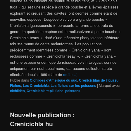
bouche se nourrissant de nourriture et broutant, et « Crenicichla
tuca » qui est une espèce à grande bouche et à lèvres épaisses
explorant et creusant des cavités, ont décrites comme étant de
nouvelles espèces. L’espèce piscivore à grande bouche «
Crenicichla iguassuensis » représente la forme ancestrale du
genre. La quatrième espèce est le molluscivore à petite bouche «
Crenicichla tesay », doté d’une mâchoire pharyngienne inférieure
robuste munie de dents molariformes. Les populations
précédemment identifiées comme « Crenicichla yaha » sont
reclassées comme « Crenicichla tesay ». « Crenicichla yaha »
est une espèce endémique du ruisseau voisin Uruguaí, connue
uniquement par neuf spécimens, car aucune collecte n’a été
effectuée depuis 1989 (date de
(suite…)
Publié dans
Cichlidés d’Amérique du sud
,
Crenicichlas de l'Iguazu
,
Fiches
,
Les Crenicichla
,
Les fiches sur les poissons
|
Marqué avec
cichlidés
,
Crenicichla tapii
,
fiche
,
poissons
Nouvelle publication :
Crenicichla hu