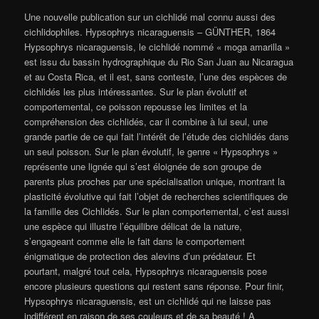
Une nouvelle publication sur un cichlidé mal connu aussi des
cichlidophiles. Hypsophrys nicaraguensis – GÜNTHER, 1864
Hypsophrys nicaraguensis, le cichlidé nommé « moga amarilla »
est issu du bassin hydrographique du Rio San Juan au Nicaragua
et au Costa Rica, et il est, sans conteste, l’une des espèces de
cichlidés les plus intéressantes. Sur le plan évolutif et
comportemental, ce poisson repousse les limites et la
compréhension des cichlidés, car il combine à lui seul, une
grande partie de ce qui fait l’intérêt de l’étude des cichlidés dans
un seul poisson. Sur le plan évolutif, le genre « Hypsophrys »
représente une lignée qui s’est éloignée de son groupe de
parents plus proches par une spécialisation unique, montrant la
plasticité évolutive qui fait l’objet de recherches scientifiques de
la famille des Cichlidés. Sur le plan comportemental, c’est aussi
une espèce qui illustre l’équilibre délicat de la nature,
s’engageant comme elle le fait dans le comportement
énigmatique de protection des alevins d’un prédateur. Et
pourtant, malgré tout cela, Hypsophrys nicaraguensis pose
encore plusieurs questions qui restent sans réponse. Pour finir,
Hypsophrys nicaraguensis, est un cichlidé qui ne laisse pas
indifférent en raison de ses couleurs et de sa beauté ! A