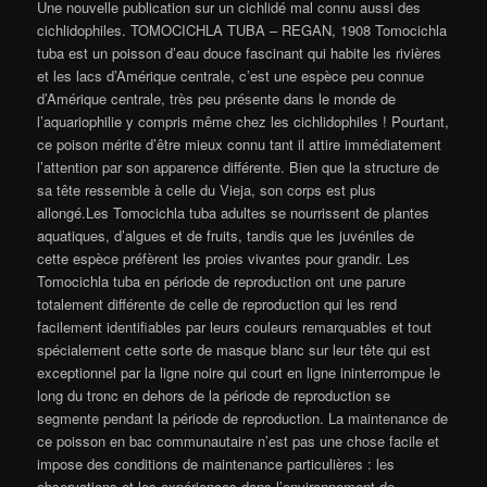
Une nouvelle publication sur un cichlidé mal connu aussi des
cichlidophiles. TOMOCICHLA TUBA – REGAN, 1908 Tomocichla
tuba est un poisson d’eau douce fascinant qui habite les rivières
et les lacs d’Amérique centrale, c’est une espèce peu connue
d’Amérique centrale, très peu présente dans le monde de
l’aquariophilie y compris même chez les cichlidophiles ! Pourtant,
ce poison mérite d’être mieux connu tant il attire immédiatement
l’attention par son apparence différente. Bien que la structure de
sa tête ressemble à celle du Vieja, son corps est plus
allongé.Les Tomocichla tuba adultes se nourrissent de plantes
aquatiques, d’algues et de fruits, tandis que les juvéniles de
cette espèce préfèrent les proies vivantes pour grandir. Les
Tomocichla tuba en période de reproduction ont une parure
totalement différente de celle de reproduction qui les rend
facilement identifiables par leurs couleurs remarquables et tout
spécialement cette sorte de masque blanc sur leur tête qui est
exceptionnel par la ligne noire qui court en ligne ininterrompue le
long du tronc en dehors de la période de reproduction se
segmente pendant la période de reproduction. La maintenance de
ce poisson en bac communautaire n’est pas une chose facile et
impose des conditions de maintenance particulières : les
observations et les expériences dans l’environnement de