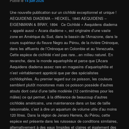
Publié le
14 juin 2026
Une nouvelle publication sur un cichlidé exceptionnel et unique !
AEQUIDENS DIADEMA – HECKEL, 1840 AEQUIDENS –
EIGENMANN & BRAY, 1894 Ce Cichlidé « Aequidens diadema
» appelé aussi « Acara diadème », est originaire d’une vaste
zone en Amérique du Sud, dans le bassin de l’Amazone, dans le
cours supérieur du fleuve Negro au Pérou, de la rivière Orénoque,
dans les affluents de l’Orénoque en Colombie et au Venezuela.
Cette espèce de cichlidé n’est pas rare…en milieu naturel. En
revanche, dans le monde aquariophile et parce que L’Acara
Aequidens diadema assez rare en magasins d’aquariophilie et
n’est véritablement apprécié que par des spécialistes
cichlidophiles. Au premier regard sur ce poisson, les couleurs
semblent plutôt monotones mais ce poisson possède d’autres
atouts dont celui d’une taille modérée (12 centimètres pour les
mâles) ce qui permet, à la différence de beaucoup d’autres
cichlidés américains, une maintenance dans un bac de taille
raisonnable, c’est à dire un aquarium de volume utile d’au moins
120 litres. Dans la région de Jenaro Herrera, du Pérou, cette
espèce est présente dans les ruisseaux de conditions similaires,
alternativement à des eaux limpides et claires et également des