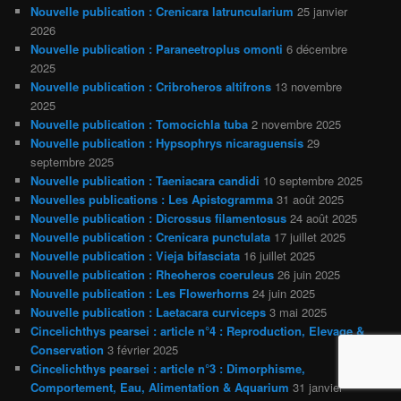
Nouvelle publication : Crenicara latruncularium
25 janvier
2026
Nouvelle publication : Paraneetroplus omonti
6 décembre
2025
Nouvelle publication : Cribroheros altifrons
13 novembre
2025
Nouvelle publication : Tomocichla tuba
2 novembre 2025
Nouvelle publication : Hypsophrys nicaraguensis
29
septembre 2025
Nouvelle publication : Taeniacara candidi
10 septembre 2025
Nouvelles publications : Les Apistogramma
31 août 2025
Nouvelle publication : Dicrossus filamentosus
24 août 2025
Nouvelle publication : Crenicara punctulata
17 juillet 2025
Nouvelle publication : Vieja bifasciata
16 juillet 2025
Nouvelle publication : Rheoheros coeruleus
26 juin 2025
Nouvelle publication : Les Flowerhorns
24 juin 2025
Nouvelle publication : Laetacara curviceps
3 mai 2025
Cincelichthys pearsei : article n°4 : Reproduction, Elevage &
Conservation
3 février 2025
Cincelichthys pearsei : article n°3 : Dimorphisme,
Comportement, Eau, Alimentation & Aquarium
31 janvier