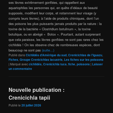
ses lèvres extrêmement gonflées, qui rappellent aux
aquariophiles les personnes qui, en quête d’idéaux de beauté
supposés, modifient leur corps, et notamment leur visage (y
compris leurs lèvres), à l’aide de produits chimiques, dont l’un
des poisons les plus puissants jamais produits par la nature : la
toxine de la bactérie « Clostridium botulinum », la toxine
botulique, ou en abrégé « Botox ». Pourtant, autant surprenant
que cela paraisse, les lèvres gonflées ne sont pas rares chez les
cichlidés ! On les observe chez de nombreuses espèces, dont
beaucoup ne sont pas
(suite…)
Publié dans
Cichlidés d’Amérique du sud
,
Crenicichlas de l'Iguazu
,
Fiches
,
Groupe Crenicichlas lacustris
,
Les fiches sur les poissons
|
Marqué avec
cichlidés
,
Crenicichla tuca
,
fiche
,
poissons
|
Laisser
un commentaire
Nouvelle publication :
Crenicichla tapii
Publié le
20 juillet 2026