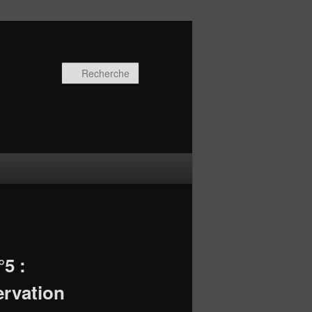
Recherche
°5 :
ervation