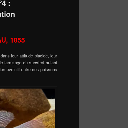
°4 :
tion
AU, 1855
ans leur attitude placide, leur
de tamisage du substrat autant
lien évolutif entre ces poissons