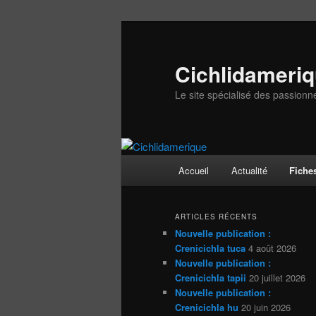
Aller
Aller
au
au
contenu
contenu
Cichlidameri
principal
secondaire
Le site spécialisé des passionn
Menu
Accueil
Actualité
Fiche
principal
ARTICLES RÉCENTS
Nouvelle publication :
Crenicichla tuca
4 août 2026
Nouvelle publication :
Crenicichla tapii
20 juillet 2026
Nouvelle publication :
Crenicichla hu
20 juin 2026