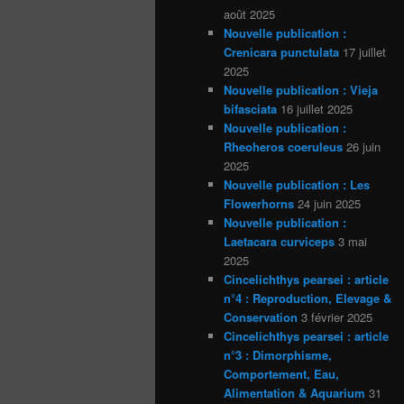
août 2025
Nouvelle publication :
Crenicara punctulata
17 juillet
2025
Nouvelle publication : Vieja
bifasciata
16 juillet 2025
Nouvelle publication :
Rheoheros coeruleus
26 juin
2025
Nouvelle publication : Les
Flowerhorns
24 juin 2025
Nouvelle publication :
Laetacara curviceps
3 mai
2025
Cincelichthys pearsei : article
n°4 : Reproduction, Elevage &
Conservation
3 février 2025
Cincelichthys pearsei : article
n°3 : Dimorphisme,
Comportement, Eau,
Alimentation & Aquarium
31