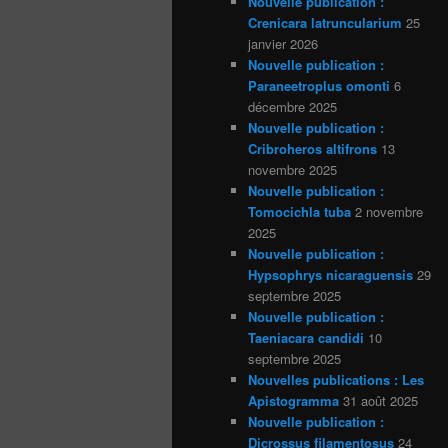
Nouvelle publication :
Crenicara latruncularium
25
janvier 2026
Nouvelle publication :
Paraneetroplus omonti
6
décembre 2025
Nouvelle publication :
Cribroheros altifrons
13
novembre 2025
Nouvelle publication :
Tomocichla tuba
2 novembre
2025
Nouvelle publication :
Hypsophrys nicaraguensis
29
septembre 2025
Nouvelle publication :
Taeniacara candidi
10
septembre 2025
Nouvelles publications : Les
Apistogramma
31 août 2025
Nouvelle publication :
Dicrossus filamentosus
24