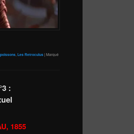
 poissons
,
Les Retroculus
|
Marqué
°3 :
xuel
AU, 1855