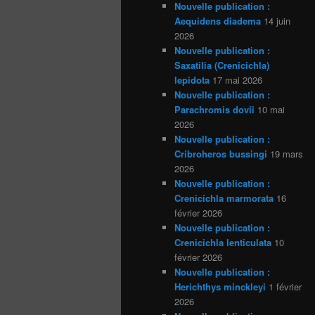
Nouvelle publication :
Aequidens diadema
14 juin
2026
Nouvelle publication :
Saxatilia (Crenicichla)
lepidota
17 mai 2026
Nouvelle publication :
Parachromis dovii
10 mai
2026
Nouvelle publication :
Cribroheros bussingi
19 mars
2026
Nouvelle publication :
Crenicichla marmorata
16
février 2026
Nouvelle publication :
Crenicichla lenticulata
10
février 2026
Nouvelle publication :
Herichthys minckleyi
1 février
2026