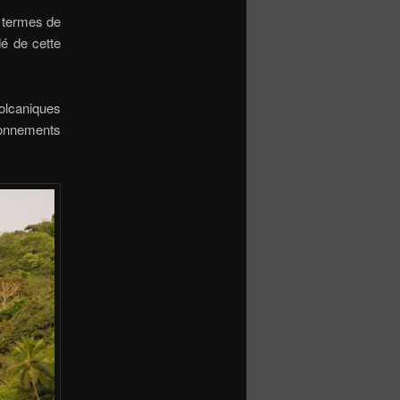
n termes de
dé de cette
olcaniques
ironnements