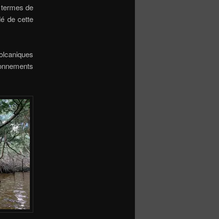
n termes de
dé de cette
olcaniques
ironnements