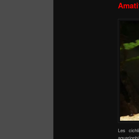
Amati
Les cichl
aquariophi