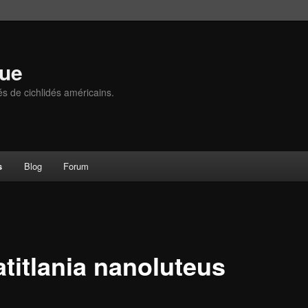
que
és de cichlidés américains.
s
Blog
Forum
titlania nanoluteus