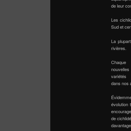
de leur co
Les cichl
Sud et cen
La plupar
rivières.
Chaque
nouvell
variétés
dans nos 
Évidemme
évolution 
encourag
de cichlid
davantage