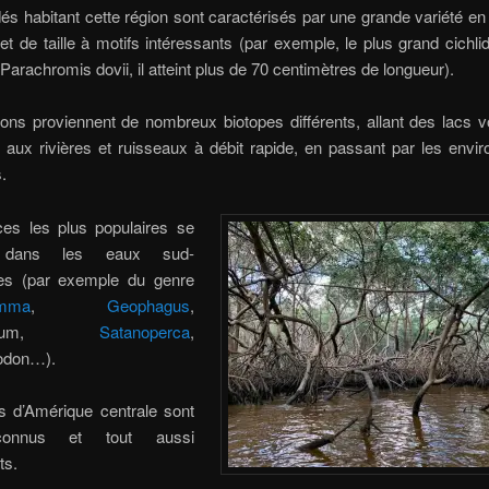
dés habitant cette région sont caractérisés par une grande variété e
 et de taille à motifs intéressants (par exemple, le plus grand cichli
 Parachromis dovii, il atteint plus de 70 centimètres de longueur).
ons proviennent de nombreux biotopes différents, allant des lacs v
 aux rivières et ruisseaux à débit rapide, en passant par les env
.
es les plus populaires se
t dans les eaux sud-
es (par exemple du genre
amma
,
Geophagus
,
phyllum,
Satanoperca
,
don…).
s d’Amérique centrale sont
onnus et tout aussi
ts.