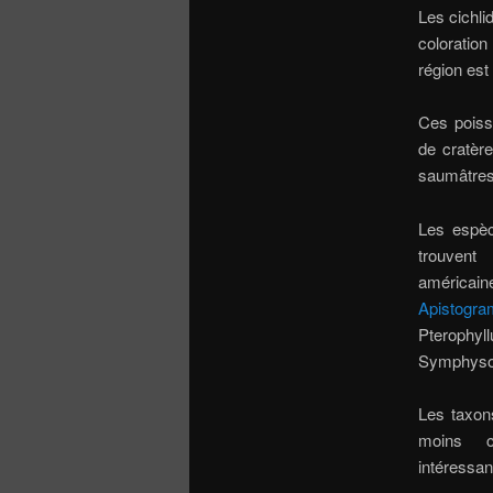
Les cichli
coloration
région est
Ces poiss
de cratère
saumâtres
Les espèc
trouven
américain
Apistogr
Ptero
Symphyso
Les taxon
moins c
intéressan