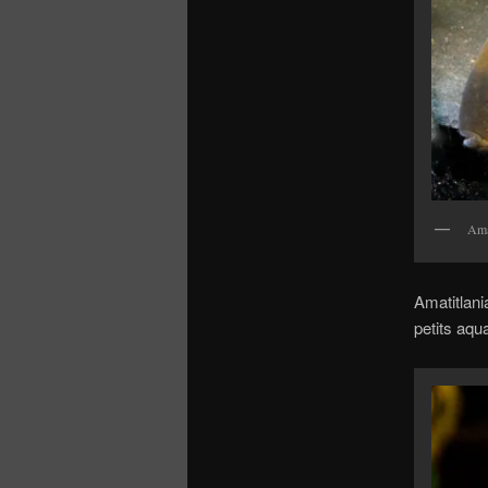
Ama
Amatitlani
petits aqua