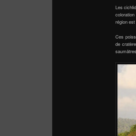
Les cichli
coloration
région est
Ces poiss
de cratère
saumâtres