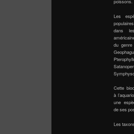
poissons.
Les esp
populair
dans le
américain
du genre
Geophagu
Pterophyl
Satanoper
Symphyso
Cette bio
à l’aquari
une espè
de ses pos
Les taxons