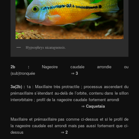
Hypsophrys nicaraguensis.
2b :
Nageoire caudale arrondie ou
(sub)tronquée ⇒
3
3a(2b) :
1a : Maxillaire très protractile ; processus ascendant du
prémaxillaire s’étendant au-delà de l’orbite, contenu dans le sillon
interorbitaire ; profil de la nageoire caudale fortement arrondi
⇒
Caquetaia
Maxillaire et prémaxillaire pas comme ci-dessus et si le profil de
la nageoire caudale est arrondi mais pas aussi fortement que ci-
dessus ⇒
2