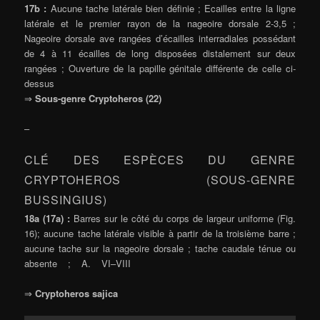
17b :
Aucune tache latérale bien définie ; Ecailles entre la ligne
latérale et le premier rayon de la nageoire dorsale 2-3,5 ;
Nageoire dorsale ave rangées d’écailles interradiales possédant
de 4 à 11 écailles de long disposées distalement sur deux
rangées ; Ouverture de la papille génitale différente de celle ci-
dessus
⇒
Sous-genre Cryptoheros (22)
–
CLÉ DES ESPÈCES DU GENRE
CRYPTOHEROS (SOUS-GENRE
BUSSINGIUS)
18a (17a) :
Barres sur le côté du corps de largeur uniforme (Fig.
16); aucune tache latérale visible à partir de la troisième barre ;
aucune tache sur la nageoire dorsale ; tache caudale ténue ou
absente ; A. VI–VIII
⇒
Cryptoheros sajica