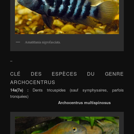
Amatitlania nigrofasciata.
–
CLÉ DES ESPÈCES DU GENRE
ARCHOCENTRUS
14a(7a) :
Dents tricuspides (sauf symphysaires, parfois
tronquées)
Archocentrus multispinosus