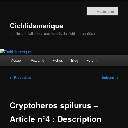
Aller
au
Rech
contenu
principal
Cichlidamerique
Le site spécialisé des passionnés de cichlidés américains.
Menu
Accueil
Actualité
Fiches
Blog
Forum
principal
Navigation
←
Précédent
Suivant
→
des
articles
Cryptoheros spilurus –
Article n°4 : Description