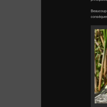
Beaucou
conséquenc