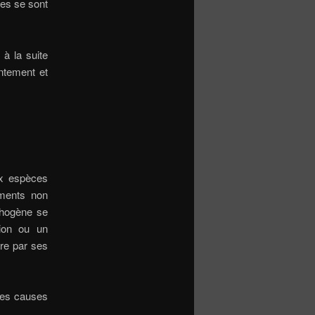
es se sont
 à la suite
entement et
ux espèces
ements non
thogène se
gion ou un
re par ses
des causes