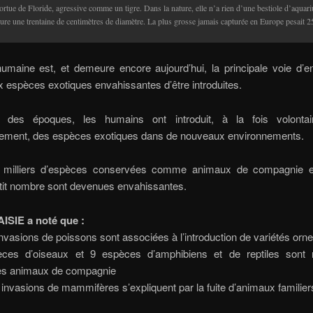
ortue de Floride, agressive comme un tigre. Dans la nature, elle n’a rien d’une bestiole d’aquari
re une trentaine de centimètres de diamètre. La plus grosse jamais capturée en Europe pesait 25
 humaine est, et demeure encore aujourd’hui, la principale voie d’e
 espèces exotiques envahissantes d’être introduites.
 des époques, les humains ont introduit, à la fois volontai
irement, des espèces exotiques dans de nouveaux environnements.
s milliers d’espèces conservées comme animaux de compagnie e
etit nombre sont devenues envahissantes.
AISIE a noté que :
nvasions de poissons sont associées à l’introduction de variétés or
ces d’oiseaux et 9 espèces d’amphibiens et de reptiles sont r
s animaux de compagnie
invasions de mammifères s’expliquent par la fuite d’animaux familier