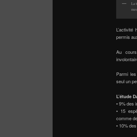
La t
mesu
L’activité
permis aux
Au cours
involonta
Parmi le
seul un p
L’étude D
• 9% des i
• 15 espè
comme de
• 10% des 