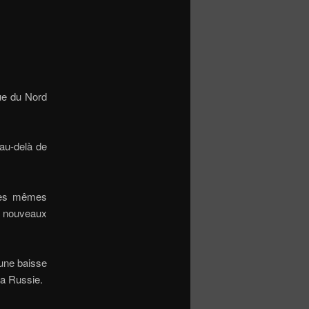
que du Nord
 au-delà de
 ces mêmes
e nouveaux
 une baisse
 la Russie.