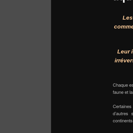
Les
comme 
Leur 
irréve
Chaque esp
faune et l
Certaines 
d’autres 
continents