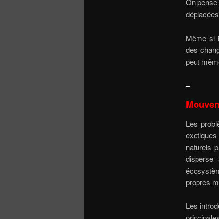
On pense 
déplacées 
Même si le
des change
peut même 
–
Mouveme
Les probl
exotiques
naturels 
disperse 
écosystèm
propres m
Les intro
principale