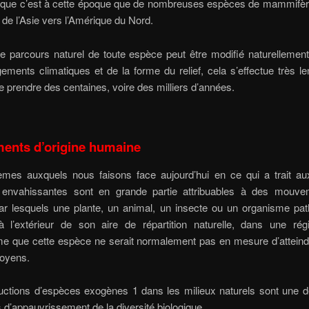
que c’est à cette époque que de nombreuses espèces de mammifèr
de l’Asie vers l’Amérique du Nord.
 parcours naturel de toute espèce peut être modifié naturellement
ments climatiques et de la forme du relief, cela s’effectue très l
prendre des centaines, voire des milliers d’années.
nts d’origine humaine
èmes auxquels nous faisons face aujourd’hui en ce qui a trait a
 envahissantes sont en grande partie attribuables à des mouv
par lesquels une plante, un animal, un insecte ou un organisme pa
à l’extérieur de son aire de répartition naturelle, dans une ré
e que cette espèce ne serait normalement pas en mesure d’atteind
oyens.
ductions d’espèces exogènes 1 dans les milieux naturels sont une 
s d’appauvrissement de la diversité biologique.