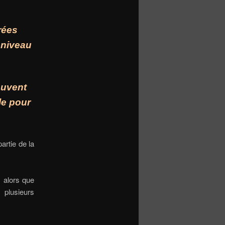
rées
 niveau
ouvent
le pour
artie de la
, alors que
 plusieurs