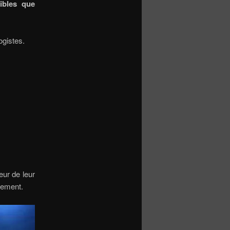
ibles que
ogistes.
eur de leur
alement.