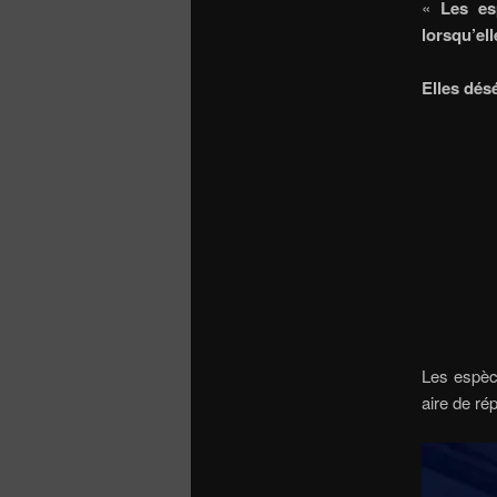
«
Les es
lorsqu’el
Elles désé
Les espèce
aire de ré