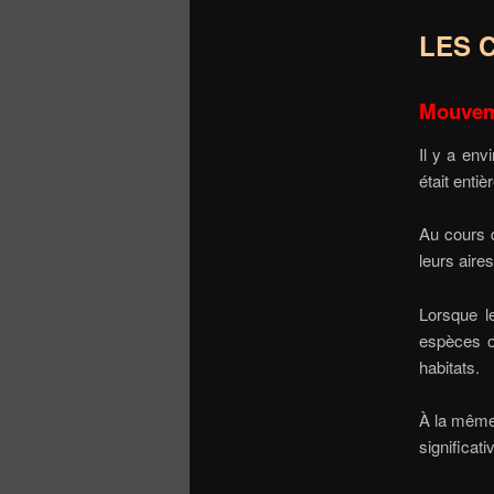
LES 
Mouvem
Il y a env
était enti
Au cours d
leurs aire
Lorsque l
espèces o
habitats.
À la même 
significati