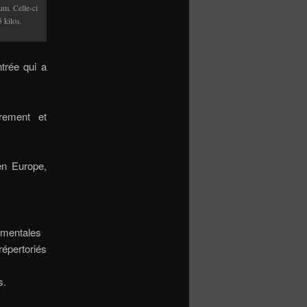
um. Celle-ci
 kilos.
ntrée qui a
rement et
n Europe,
nementales
épertoriés
s.