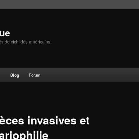
que
és de cichlidés américains.
s
Blog
Forum
èces invasives et
ariophilie