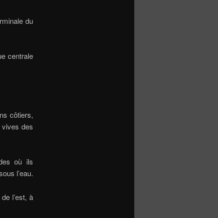
erminale du
ue centrale
ns côtiers,
x vives des
des où ils
sous l’eau.
de l’est, à