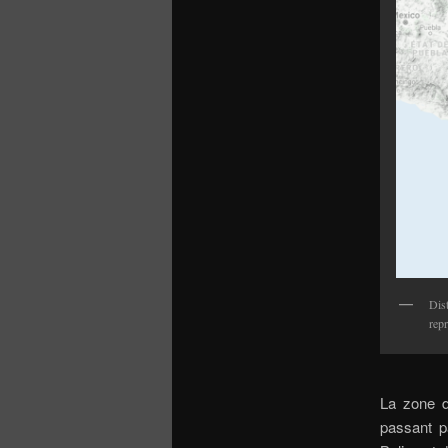
Dist
repr
La zone d
passant p