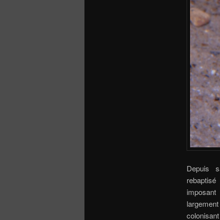
Depuis s
rebapti
imposan
largement
colonisan