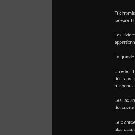
Trichromis
célèbre Th
Les rivièr
appartienn
La grande 
En effet, 
des lacs d
ruisseaux 
Les adult
découvrent
Le cichlid
plus basse