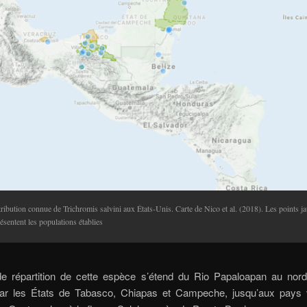
ribution connue de Trichromis salvini aux États-Unis. Carte de Nico et al. (2018). Les points j
ésentent les populations établies
e répartition de cette espèce s’étend du Rio Papaloapan au nord
ar les États de Tabasco, Chiapas et Campeche, jusqu’aux pays 