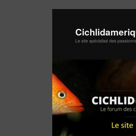
Aller
au
contenu
Cichlidameri
principal
Le site spécialisé des passionn