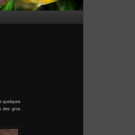
de quelques
s des gros