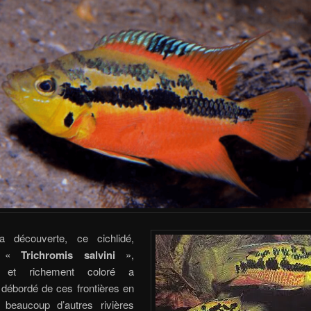
a découverte, ce cichlidé,
sé «
Trichromis salvini
»,
t et richement coloré a
 débordé de ces frontières en
t beaucoup d’autres rivières