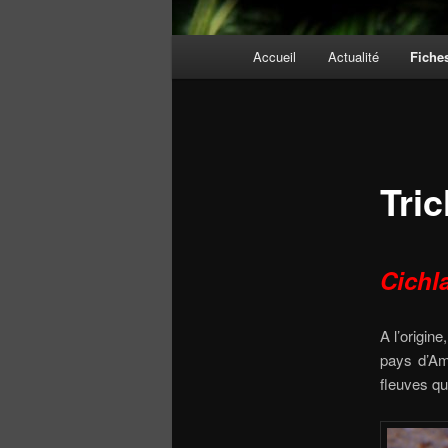
Menu
Accueil
Actualité
Fiche
principal
Tric
Cichl
A l’origine
pays d’Am
fleuves qui