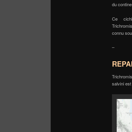
du contine
Ce cichl
Trichromi
connu sou
–
REPA
Trichromis
salvini es