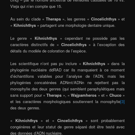
Vieja qui n’en compte que 15.
Au sein du clade «
Theraps
», les genres «
Cincelichthys
» et
«
Kihnichthys
» partagent une morphologie dentaire unique.
Le genre «
Kihnichthys
» cependant ne possède pas les
caractères distinctifs de «
Cincelichthys
» à l’exception des
détails du modèle de coloration de l’espèce.
Les scientifique n’ont pas pu inclure «
Kihnichthys
» dans la
phylogénie nucléaire ddRAD car ils manquaient à ce moment
d’échantillons valables pour l’analyse de l’ADN, mais les
phylogénies concaténées ADNmt/ADNn ne rejettent pas la
monophylie des deux genres (qui semblent paraphylétiques mais
sans support pour «
Theraps
», «
Wajpamheros
» et «
Chuco
»
et les caractères morphologiques soutiennent la monophylie
[3]
des deux genres.
«
Kihnichthys
» et «
Cincelichthys
» sont probablement
congénères et leur statut de genre séparé doit être testé avec
des données d’ADN nucléaire.