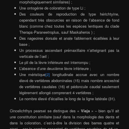
morphologiquement similaires) ;
Une ontogénie de coloration de type Li ;
Des couleurs de reproduction de type hérichtyine,
cependant très obscurcies en raison de l’absence de fond
blanc (comme chez toutes les espèces lentiques du clade
Theraps-Paraneetroplus, sauf Maskaheros ) ;
Des nageoires dorsale et anale faiblement écaillées à leur
base ;
Un processus ascendant prémaxillaire n’atteignant pas la
verticale de l’œil ;
Le pli de la lèvre inférieure est interrompu ;
L’absence d’une deuxième lèvre inférieure ;
Une méristique
[2]
longitudinale accrue avec un nombre
élevé de vertèbres abdominales (15) mais nombre ancestral
de vertèbres caudales (16) et pédoncule caudal seulement
légèrement allongé comprenant 4 vertèbres ;
Le nombre élevé d’écailles le long de la ligne latérale (31).
Cincelichthys pearsei se distingue des «
Vieja
» – bien qu’il ait
une constitution similaire (sauf dans la morphologie des dents et
dans la coloration, c’est-à-dire la division des barres quatre et
cinq) – par le nombre ancestral de vertèbres caudales de 16 vs.