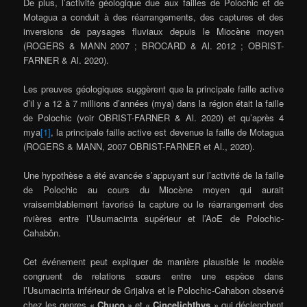
De plus, l’activité géologique due aux failles de Polochic et de
Motagua a conduit à des réarrangements, des captures et des
inversions de paysages fluviaux depuis le Miocène moyen
(ROGERS & MANN 2007 ; BROCARD & Al. 2012 ; OBRIST-
FARNER & Al. 2020).
Les preuves géologiques suggèrent que la principale faille active
d’il y a 12 à 7 millions d’années (mya) dans la région était la faille
de Polochic (voir OBRIST-FARNER & Al. 2020) et qu’après 4
mya
[1]
, la principale faille active est devenue la faille de Motagua
(ROGERS & MANN, 2007 OBRIST-FARNER et Al., 2020).
Une hypothèse a été avancée s’appuyant sur l’activité de la faille
de Polochic au cours du Miocène moyen qui aurait
vraisemblablement favorisé la capture ou le réarrangement des
rivières entre l’Usumacinta supérieur et l’AoE de Polochic-
Cahabôn.
Cet événement peut expliquer de manière plausible le modèle
congruent de relations sœurs entre une espèce dans
l’Usumacinta inférieur de Grijalva et le Polochic-Cahabon observé
chez les genres «
Chuco
» et «
Cincelichthys
» qui déclenchent