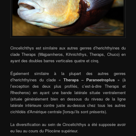
Cincelichthys est similaire aux autres genres d’herichthyines du
clade Theraps (Wajpamheros, Kihnichthys, Theraps, Chuco) en
ayant des doubles barres verticales quatre et cinq.
Également similaire à la plupart des autres genres
d’herichthyines du clade «
Theraps – Paraneetroplus
» (à
l’exception des deux plus profilés, c’est-à-dire Theraps et
Rheoheros) en ayant une bande latérale située ventralement
(située généralement bien en dessous du niveau de la ligne
latérale inférieure contre juste au-dessus chez tous les autres
cichlidés d’Amérique centrale [lorsqu’ils sont présents).
La diversification au sein de Cincelichthys a été supposée avoir
eu lieu au cours du Pliocène supérieur.