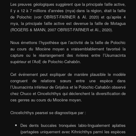
Les preuves géologiques suggèrent que la principale faille active,
il y a 12 à 7 millions d’années (mya) dans la région, était la faille
de Polochic (voir OBRIST-FARNER & Al. 2020) et qu’après 4
mya, la principale faille active est devenue la faille de Motagua
(ROGERS & MANN, 2007 OBRIST-FARNER et Al., 2020).
Nous émettons l’hypothèse que l’activité de la faille de Polochic
au cours du Miocène moyen a vraisemblablement favorisé la
capture ou le réarrangement des rivières entre l’Usumacinta
supérieur et l’AoE de Polochic-Cahabôn.
Cet événement peut expliquer de manière plausible le modèle
congruent de relations sœurs entre une espèce dans
l’Usumacinta inférieur de Grijalva et le Polochic-Cahabôn observé
chez Chuco et Cincelichthys qui déclenchent la diversification de
ces genres au cours du Miocène moyen.
Cincelichthys pearsei se diagnostique par :
Des dents buccales tronquées labio-lingualement aplaties
(partagées uniquement avec Kihnichthys parmi les espèces