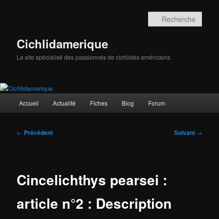
Aller
au
Rech
contenu
principal
Cichlidamerique
Le site spécialisé des passionnés de cichlidés américains.
Menu
Accueil
Actualité
Fiches
Blog
Forum
principal
Navigation
←
Précédent
Suivant
→
des
articles
Cincelichthys pearsei :
article n°2 : Description