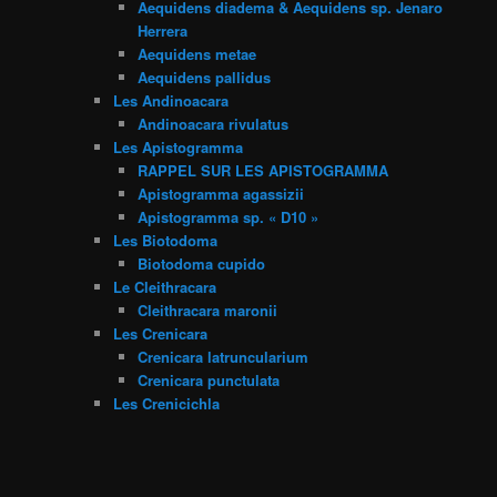
Aequidens diadema & Aequidens sp. Jenaro
Herrera
Aequidens metae
Aequidens pallidus
Les Andinoacara
Andinoacara rivulatus
Les Apistogramma
RAPPEL SUR LES APISTOGRAMMA
Apistogramma agassizii
Apistogramma sp. « D10 »
Les Biotodoma
Biotodoma cupido
Le Cleithracara
Cleithracara maronii
Les Crenicara
Crenicara latruncularium
Crenicara punctulata
Les Crenicichla