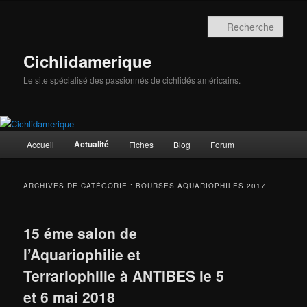
Aller
Aller
au
au
Rech
contenu
contenu
principal
secondaire
Cichlidamerique
Le site spécialisé des passionnés de cichlidés américains.
Menu
Actualité
Accueil
Fiches
Blog
Forum
principal
ARCHIVES DE CATÉGORIE :
BOURSES AQUARIOPHILES 2017
15 éme salon de
l’Aquariophilie et
Terrariophilie à ANTIBES le 5
et 6 mai 2018