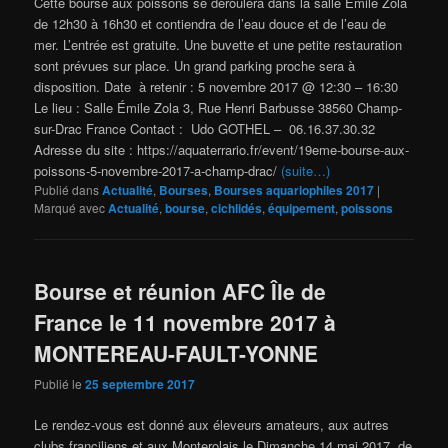
Cette bourse aux poissons se déroulera dans la salle Emile Zola
de 12h30 à 16h30 et contiendra de l’eau douce et de l’eau de
mer. L’entrée est gratuite. Une buvette et une petite restauration
sont prévues sur place. Un grand parking proche sera à
disposition. Date à retenir : 5 novembre 2017 @ 12:30 – 16:30
Le lieu : Salle Émile Zola 3, Rue Henri Barbusse 38560 Champ-
sur-Drac France Contact : Udo GOTHEL – 06.16.37.30.32
Adresse du site : https://aquaterrario.fr/event/19eme-bourse-aux-
poissons-5-novembre-2017-a-champ-drac/
(suite…)
Publié dans
Actualité
,
Bourses
,
Bourses aquariophiles 2017
|
Marqué avec
Actualité
,
bourse
,
cichlidés
,
équipement
,
poissons
Bourse et réunion AFC Île de
France le 11 novembre 2017 à
MONTEREAU-FAULT-YONNE
Publié le
25 septembre 2017
Le rendez-vous est donné aux éleveurs amateurs, aux autres
clubs franciliens et aux Monterolais le Dimanche 14 mai 2017, de