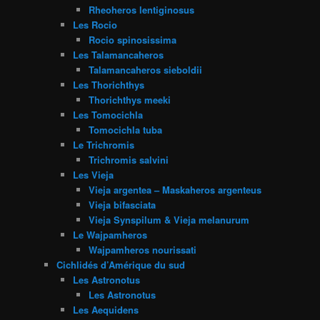
Rheoheros lentiginosus
Les Rocio
Rocio spinosissima
Les Talamancaheros
Talamancaheros sieboldii
Les Thorichthys
Thorichthys meeki
Les Tomocichla
Tomocichla tuba
Le Trichromis
Trichromis salvini
Les Vieja
Vieja argentea – Maskaheros argenteus
Vieja bifasciata
Vieja Synspilum & Vieja melanurum
Le Wajpamheros
Wajpamheros nourissati
Cichlidés d’Amérique du sud
Les Astronotus
Les Astronotus
Les Aequidens