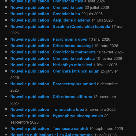
Nouvelle publication : Crenicichla tuca
4 août 2026
Nouvelle publication : Crenicichla tapii
20 juillet 2026
Nouvelle publication : Crenicichla hu
20 juin 2026
Nouvelle publication : Aequidens diadema
14 juin 2026
Nouvelle publication : Saxatilia (Crenicichla) lepidota
17 mai
2026
Nouvelle publication : Parachromis dovii
10 mai 2026
Nouvelle publication : Cribroheros bussingi
19 mars 2026
Nouvelle publication : Crenicichla marmorata
16 février 2026
Nouvelle publication : Crenicichla lenticulata
10 février 2026
Nouvelle publication : Herichthys minckleyi
1 février 2026
Nouvelle publication : Crenicara latruncularium
25 janvier
2026
Nouvelle publication : Paraneetroplus omonti
6 décembre
2025
Nouvelle publication : Cribroheros altifrons
13 novembre
2025
Nouvelle publication : Tomocichla tuba
2 novembre 2025
Nouvelle publication : Hypsophrys nicaraguensis
29
septembre 2025
Nouvelle publication : Taeniacara candidi
10 septembre 2025
Nouvelles publications : Les Apistogramma
31 août 2025