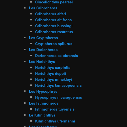
Cincelichthys pearsei
Les Cribroheros
Cribroheros alfari
Cribroheros altifrons
Cribroheros bussingi
Cribroheros rostratus
Les Cryptoheros
Cryptoheros spilurus
Les Darienheros
Darienheros calobrensis
Les Herichthys
Herichthys carpintis
Herichthys deppii
Herichthys minckleyi
Herichthys tamasopoensis
Les Hypsophrys
Hypsophrys nicaraguensis
Les Isthmoheros
Isthmoheros tuyrensis
Le Kihnichthys
Kihnichthys ufermanni
Les Kronoheros