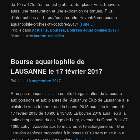
de 10h à 17h. L’entrée est gratuite. Sur place, vous trouverez
aussi une restauration et une exposition de tortues. Plus
d’informations à : https://aquaterrario.fr/event/6eme-bourse-
aquariophile-orchies-01-octobre-2017/
(suite…)
Publié dans
Actualité
,
Bourses
,
Bourses aquariophiles 2017
|
Marqué avec
bourse
,
cichlidés
Bourse aquariophile de
LAUSANNE le 17 février 2017
Publié le
18 septembre 2017
A ne pas manquer …… Le comité d’organisation de la bourse
aux poissons et aux plantes de l’Aquarium Club de Lausanne a le
plaisir de vous informer que la bourse 2018 aura lieu le samedi
17 février 2018 de 10h00 à 13h30. La bourse 2018 aura lieu à la
salle de spectacle du collège de Lutry, avenue du Grand-Pont 27,
1095 Lutry. Accéder aux formulaires et téléchargements Une
liste des espèces proposées à la bourse 2018 sera mise à jour
au fur et à mesure des inscriptions.
(suite…)