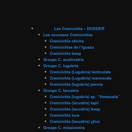
Les Crenicichla – DOSSIER
Les nouveaux Crenicichlas
Crenicichla chicha
Crenicichlas de l’Iguazu
Crenicichla tesay
Groupe C. acutirostris
Groupe C. lugubris
Crenicichla (Lugubris) lenticulata
Crenicichla (Lugubris) marmorata
Crenicichla (lugubris) percna
Groupe C. lacustris
Crenicichla (lugubris) sp. “Venezuela”
Crenicichla (lacustris) tapii
Crenicichla (lacustris) tesay
Crenicichla tuca
Crenicichla (lacustris) yjhui
Groupe C. missioneira