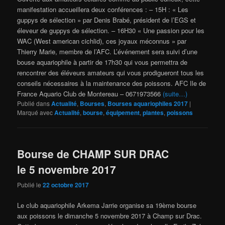
manifestation accueillera deux conférences : – 15H : « Les
guppys de sélection » par Denis Brabé, président de l’EGS et
éleveur de guppys de sélection. – 16H30 « Une passion pour les
WAC (West american cichlid), ces joyaux méconnus » par
Thierry Marie, membre de l’AFC. L’événement sera suivi d’une
bouse aquariophile à partir de 17h30 qui vous permettra de
rencontrer des éléveurs amateurs qui vous prodigueront tous les
conseils nécessaires à la maintenance des poissons. AFC Ile de
France Aquario Club de Montereau – 0671973566
(suite…)
Publié dans
Actualité
,
Bourses
,
Bourses aquariophiles 2017
|
Marqué avec
Actualité
,
bourse
,
équipement
,
plantes
,
poissons
Bourse de CHAMP SUR DRAC
le 5 novembre 2017
Publié le
22 octobre 2017
Le club aquariophile Arkema Jarrie organise sa 19ème bourse
aux poissons le dimanche 5 novembre 2017 à Champ sur Drac.