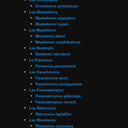
Kronoheros umbriferum
Les Maskaheros
Maskaheros argenteus
Maskaheros regani
Les Mayaheros
Mayaheros beani
Mayaheros urophthalmus
Les Nosferatu
Nosferatu labridens
Le Panamius
Panamius panamensis
Les Parachromis
Parachromis dovii
Parachromis motaguensis
Les Paraneetroplus
Paraneetroplus gibbiceps
Paraneetroplus omonti
Les Retroculus
Retroculus lapidifier
Les Rheoheros
Rheoheros coeruleus