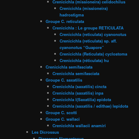
Crenicichla (missioneira) celidochilus
Crenicichla (missioneira)
hadrostigma
Groupe C. reticulata
Crenicichla : Le groupe RETICULATA
Crenicichla (reticulata) cyanonotus
Crenicichla (reticulata) sp. aff.
cyanonotus “Guapore”
Crenicichla (Reticulata) cyclostoma
Crenicichla (réticulata) hu
Crenicichla semifasciata
Crenicichla semifasciata
Groupe C. saxatilis
Crenicichla (saxatilis) cincta
Crenicichla (saxatilis) inpa
Crenicichla l(Saxatilia) epidota
Crenicichla (saxatilis / edithae) lepidota
Groupe C. scotti
Groupe C. wallaci
Crenicichla wallacii anamiri
Les Dicrossus
Dicrossus filamentosus