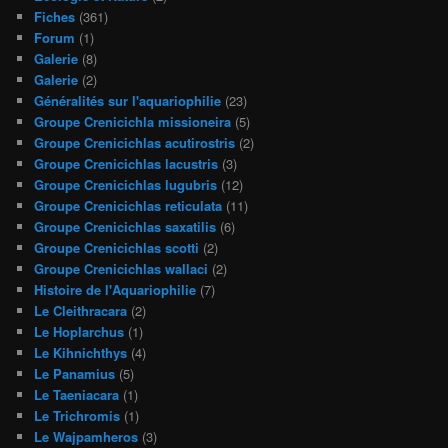
Fiches
(361)
Forum
(1)
Galerie
(8)
Galerie
(2)
Généralités sur l'aquariophilie
(23)
Groupe Crenicichla missioneira
(5)
Groupe Crenicichlas acutirostris
(2)
Groupe Crenicichlas lacustris
(3)
Groupe Crenicichlas lugubris
(12)
Groupe Crenicichlas reticulata
(11)
Groupe Crenicichlas saxatilis
(6)
Groupe Crenicichlas scotti
(2)
Groupe Crenicichlas wallaci
(2)
Histoire de l'Aquariophilie
(7)
Le Cleithracara
(2)
Le Hoplarchus
(1)
Le Kihnichthys
(4)
Le Panamius
(5)
Le Taeniacara
(1)
Le Trichromis
(1)
Le Wajpamheros
(3)