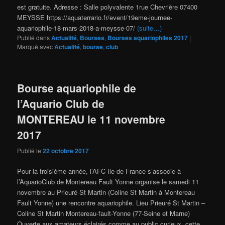
est gratuite. Adresse : Salle polyvalente 1rue Chevrière 07400
MEYSSE https://aquaterrario.fr/event/19eme-journee-
aquariophile-18-mars-2018-a-meysse-07/
(suite…)
Publié dans
Actualité
,
Bourses
,
Bourses aquariophiles 2017
|
Marqué avec
Actualité
,
bourse
,
club
Bourse aquariophile de
l’Aquario Club de
MONTEREAU le 11 novembre
2017
Publié le
22 octobre 2017
Pour la troisième année, l’AFC Ile de France s’associe à
l’AquarioClub de Montereau Fault Yonne organise le samedi 11
novembre au Prieuré St Martin (Coline St Martin à Montereau
Fault Yonne) une rencontre aquariophile. Lieu Prieuré St Martin –
Coline St Martin Montereau-fault-Yonne (77-Seine et Marne)
Ouverte aux amateurs éclairés comme au public curieux, cette