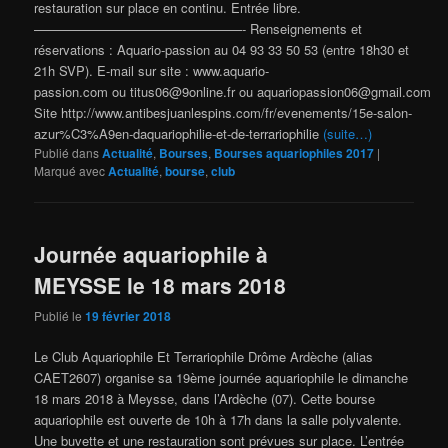
restauration sur place en continu. Entrée libre.
————————————————- Renseignements et
réservations : Aquario-passion au 04 93 33 50 53 (entre 18h30 et
21h SVP). E-mail sur site : www.aquario-
passion.com ou titus06@9online.fr ou aquariopassion06@gmail.com
Site http://www.antibesjuanlespins.com/fr/evenements/15e-salon-
azur%C3%A9en-daquariophilie-et-de-terrariophilie
(suite…)
Publié dans
Actualité
,
Bourses
,
Bourses aquariophiles 2017
|
Marqué avec
Actualité
,
bourse
,
club
Journée aquariophile à
MEYSSE le 18 mars 2018
Publié le
19 février 2018
Le Club Aquariophile Et Terrariophile Drôme Ardèche (alias
CAET2607) organise sa 19ème journée aquariophile le dimanche
18 mars 2018 à Meysse, dans l’Ardèche (07). Cette bourse
aquariophile est ouverte de 10h à 17h dans la salle polyvalente.
Une buvette et une restauration sont prévues sur place. L’entrée