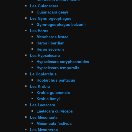
Les Guianacara
Guianacara geayi
Les Gymnogeophagus
Gymnogeophagus balzanii
Les Heros
Mesoheros festae
Heros liberifier
Heros severum
Les Hypselecara
Hypselecara coryphaenoides
Hypselecara temporalis
Le Hoplarchus
Hoplarchus psittacus
Les Krobia
Krobia guianensis
Krobia itanyi
Les Laetacara
Laetacara curviceps
Les Mesonauta
Mesonauta festivus
Les Mesohéros