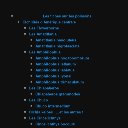
Les fiches sur les poissons
Cichlidés d’Amérique centrale
Les Flowerhorns
Les Amatitlania
Amatitlania nanoluteus
Amatitlania nigrofasciata
Les Amphilophus
Amphilophus hogaboomorum
Amphilophus istlanum
Amphilophus labiatus
Amphilophus lyonsi
Amphilophus trimaculatum
Les Chiapaheros
Chiapaheros grammodes
Les Chuco
Chuco intermedium
Cichla kelberi ….et les autres !
Les Cincelichthys
Cincelichthys bocourti