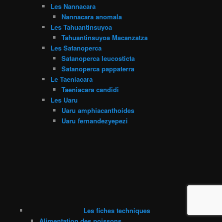
Les Nannacara
Nannacara anomala
Les Tahuantinsuyoa
Tahuantinsuyoa Macanzatza
Les Satanoperca
Satanoperca leucosticta
Satanoperca pappaterra
Le Taeniacara
Taeniacara candidi
Les Uaru
Uaru amphiacanthoides
Uaru fernandezyepezi
Les fiches techniques
Alimentation des poissons