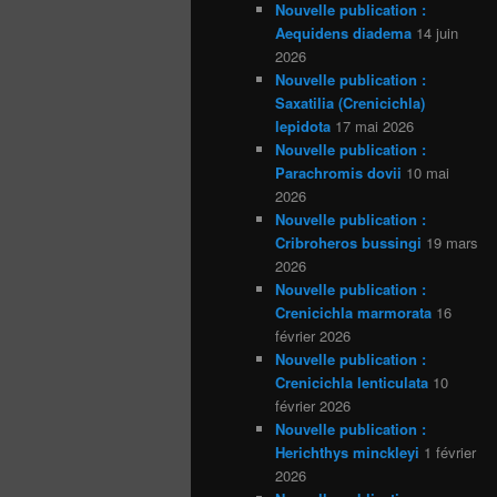
Nouvelle publication :
Aequidens diadema
14 juin
2026
Nouvelle publication :
Saxatilia (Crenicichla)
lepidota
17 mai 2026
Nouvelle publication :
Parachromis dovii
10 mai
2026
Nouvelle publication :
Cribroheros bussingi
19 mars
2026
Nouvelle publication :
Crenicichla marmorata
16
février 2026
Nouvelle publication :
Crenicichla lenticulata
10
février 2026
Nouvelle publication :
Herichthys minckleyi
1 février
2026