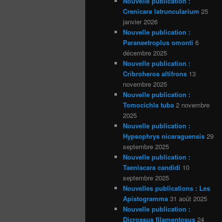
Nouvelle publication :
Crenicara latruncularium
25
janvier 2026
Nouvelle publication :
Paraneetroplus omonti
6
décembre 2025
Nouvelle publication :
Cribroheros altifrons
13
novembre 2025
Nouvelle publication :
Tomocichla tuba
2 novembre
2025
Nouvelle publication :
Hypsophrys nicaraguensis
29
septembre 2025
Nouvelle publication :
Taeniacara candidi
10
septembre 2025
Nouvelles publications : Les
Apistogramma
31 août 2025
Nouvelle publication :
Dicrossus filamentosus
24