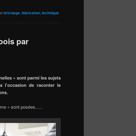
ec
bricolage
,
fabrication
,
technique
bois par
nelles » sont parmi les sujets
l’occasion de raconter le
ions.
orme » sont posées…..