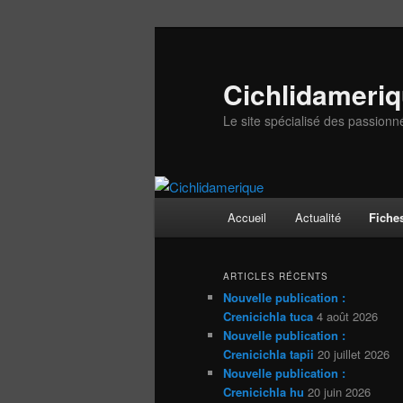
Aller
Aller
au
au
contenu
contenu
Cichlidameri
principal
secondaire
Le site spécialisé des passionn
Menu
Accueil
Actualité
Fiche
principal
ARTICLES RÉCENTS
Nouvelle publication :
Crenicichla tuca
4 août 2026
Nouvelle publication :
Crenicichla tapii
20 juillet 2026
Nouvelle publication :
Crenicichla hu
20 juin 2026