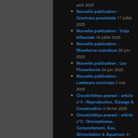
août 2025
Nouvelle publication :
Crenicara punctulata
17 juillet
2025
Nouvelle publication : Vieja
bifasciata
16 juillet 2025
Nouvelle publication :
Rheoheros coeruleus
26 juin
2025
Nouvelle publication : Les
Flowerhorns
24 juin 2025
Nouvelle publication :
Laetacara curviceps
3 mai
2025
Cincelichthys pearsei : article
n°4 : Reproduction, Elevage &
Conservation
3 février 2025
Cincelichthys pearsei : article
n°3 : Dimorphisme,
Comportement, Eau,
Alimentation & Aquarium
31