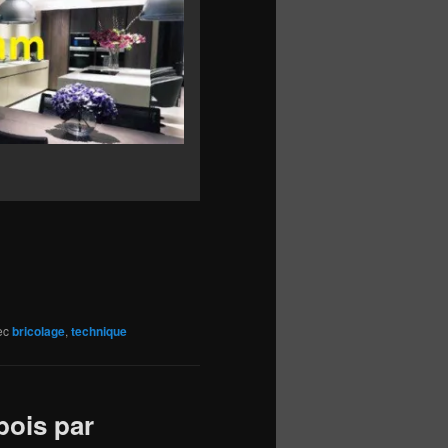
ec
bricolage
,
technique
bois par