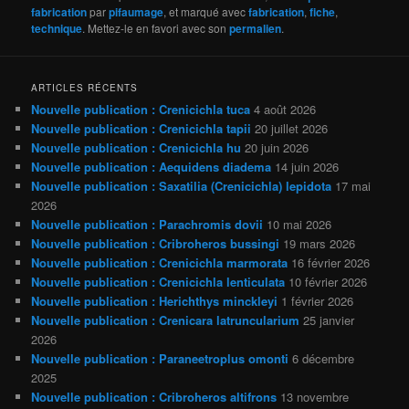
fabrication
par
pifaumage
, et marqué avec
fabrication
,
fiche
,
technique
. Mettez-le en favori avec son
permalien
.
ARTICLES RÉCENTS
Nouvelle publication : Crenicichla tuca
4 août 2026
Nouvelle publication : Crenicichla tapii
20 juillet 2026
Nouvelle publication : Crenicichla hu
20 juin 2026
Nouvelle publication : Aequidens diadema
14 juin 2026
Nouvelle publication : Saxatilia (Crenicichla) lepidota
17 mai
2026
Nouvelle publication : Parachromis dovii
10 mai 2026
Nouvelle publication : Cribroheros bussingi
19 mars 2026
Nouvelle publication : Crenicichla marmorata
16 février 2026
Nouvelle publication : Crenicichla lenticulata
10 février 2026
Nouvelle publication : Herichthys minckleyi
1 février 2026
Nouvelle publication : Crenicara latruncularium
25 janvier
2026
Nouvelle publication : Paraneetroplus omonti
6 décembre
2025
Nouvelle publication : Cribroheros altifrons
13 novembre