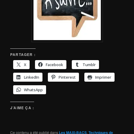
PARTAGER :
X
Facebook
Tumblr
LinkedIn
Pinterest
Imprimer
WhatsApp
J’AIME ÇA :
Ce contenu a été publié dans
Les MAXI-BACS
,
Techniques de