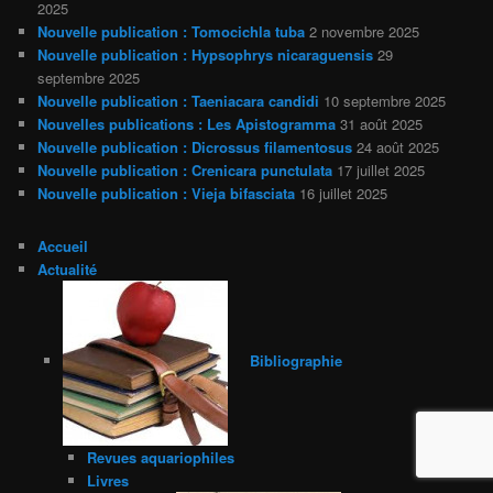
2025
Nouvelle publication : Tomocichla tuba
2 novembre 2025
Nouvelle publication : Hypsophrys nicaraguensis
29
septembre 2025
Nouvelle publication : Taeniacara candidi
10 septembre 2025
Nouvelles publications : Les Apistogramma
31 août 2025
Nouvelle publication : Dicrossus filamentosus
24 août 2025
Nouvelle publication : Crenicara punctulata
17 juillet 2025
Nouvelle publication : Vieja bifasciata
16 juillet 2025
Accueil
Actualité
Bibliographie
Revues aquariophiles
Livres