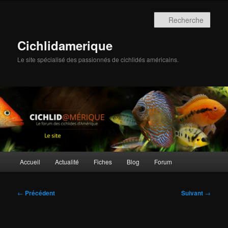
Aller
au
Rech
contenu
principal
Cichlidamerique
Le site spécialisé des passionnés de cichlidés américains.
Menu
Accueil
Actualité
Fiches
Blog
Forum
principal
Navigation
←
Précédent
Suivant
→
des
articles