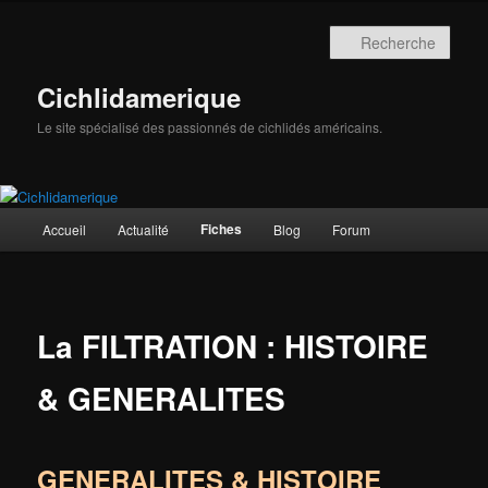
Aller
au
Rech
contenu
principal
Cichlidamerique
Le site spécialisé des passionnés de cichlidés américains.
Menu
Fiches
Accueil
Actualité
Blog
Forum
principal
La FILTRATION : HISTOIRE
& GENERALITES
GENERALITES & HISTOIRE