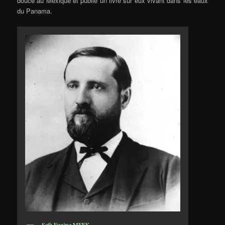
douce au Mexique et publié un livre sur eux vivant dans les eaux
du Panama.
Seth Eugène MEEK