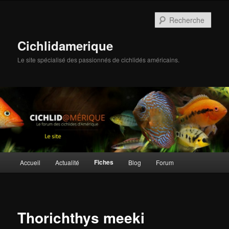
Aller
au
Rech
contenu
principal
Cichlidamerique
Le site spécialisé des passionnés de cichlidés américains.
Menu
Fiches
Accueil
Actualité
Blog
Forum
principal
Thorichthys meeki