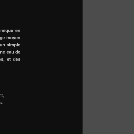
nomique en
rage moyen
’un simple
une eau de
es, et des
t,
s.