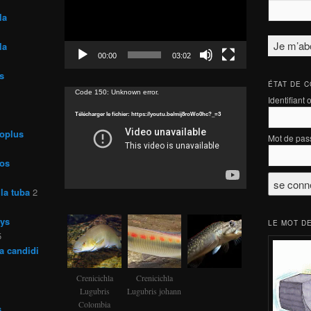
la
la
00:00
03:02
s
ÉTAT DE 
Lecteur
Code 150: Unknown error.
Identifiant 
vidéo
Télécharger le fichier: https://youtu.be/mij8roWo0hc?_=3
roplus
Mot de pas
ros
la tuba
2
rys
LE MOT DE
5
a candidi
Crenicichla
Crenicichla
Lugubris
Lugubris johann
Colombia
s