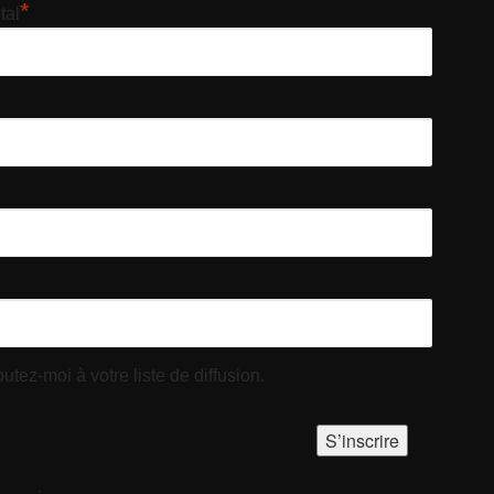
*
tal
utez-moi à votre liste de diffusion.