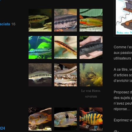
sciata
16
Comme l’exp
aux passio
utilisateur
A ce titre, 
d’articles 
d’enrichir 
Le vrai Heros
Proposez de
severum
des sujets 
n’avez peut
réponse…
Exprimez vo
024
@+