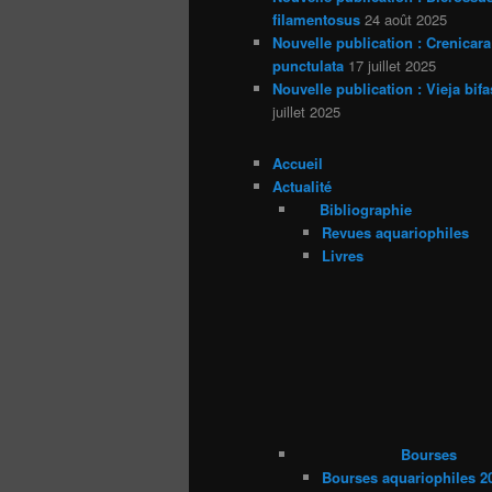
filamentosus
24 août 2025
Nouvelle publication : Crenicara
punctulata
17 juillet 2025
Nouvelle publication : Vieja bifa
juillet 2025
Accueil
Actualité
Bibliographie
Revues aquariophiles
Livres
Bourses
Bourses aquariophiles 2