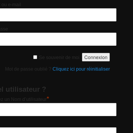
t ou e-mail
asse
Se souvenir de moi
Mot de passe oublié ?
Cliquez ici pour réinitialiser
 utilisateur ?
*
z un Nom d’utilisateur