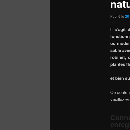
natu
Publié le
20
Il s’agit
fonctionn
ou modéré
sable ave
robinet, 
plantes f
et bien sû
Ce contenu
veuillez-v
Conne
enreg