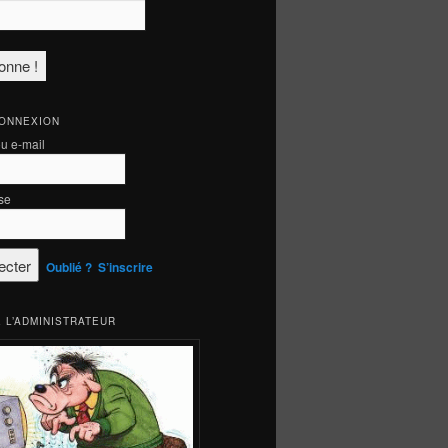
CONNEXION
ou e-mail
se
Oublié ?
S’inscrire
 L’ADMINISTRATEUR