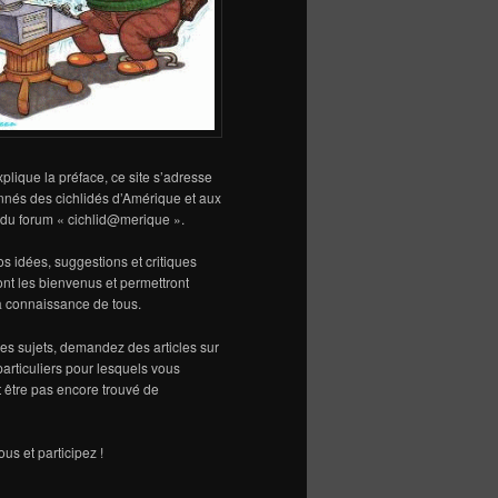
lique la préface, ce site s’adresse
nnés des cichlidés d’Amérique et aux
s du forum « cichlid@merique ».
vos idées, suggestions et critiques
sont les bienvenus et permettront
la connaissance de tous.
s sujets, demandez des articles sur
particuliers pour lesquels vous
 être pas encore trouvé de
us et participez !