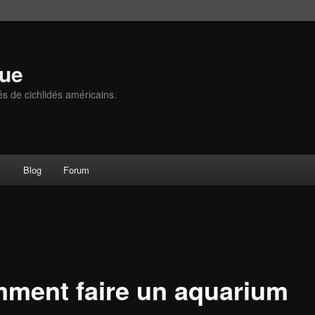
que
és de cichlidés américains.
s
Blog
Forum
ment faire un aquarium