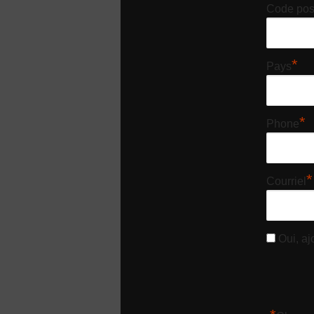
Code pos
*
Pays
*
Phone
*
Courriel
Oui, ajo