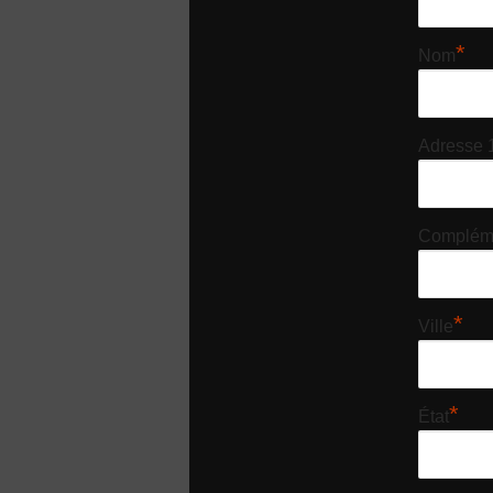
*
Nom
Adresse 
Compléme
*
Ville
*
État