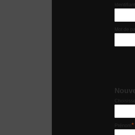
Identifian
Mot de p
Nouvel
Choisisse
*
Prénom