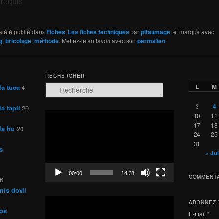
requis
a été publié dans
Fiches
,
Les fiches techniques
par
pifaumage
, et marqué avec
g
,
bricolage
,
méthode
. Mettez-le en favori avec son
permalien
.
RECHERCHER
L
M
la tuca
4
R
e
c
3
4
a tapii
20
h
Lecteur
10
11
e
vidéo
17
18
la hu
20
r
24
25
c
31
s
h
« Jui
e
00:00
14:38
COMMENTA
26
mis dovii
Lecteur
ABONNEZ-
vidéo
ros
E-mail
*