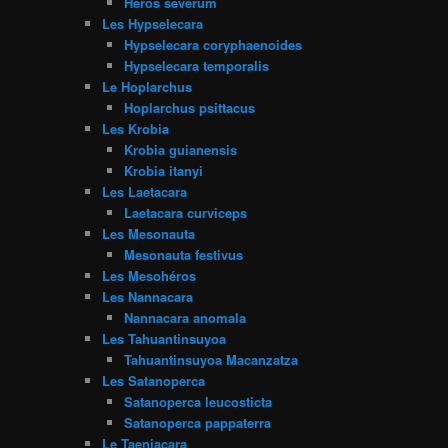
Heros severum
Les Hypselecara
Hypselecara coryphaenoides
Hypselecara temporalis
Le Hoplarchus
Hoplarchus psittacus
Les Krobia
Krobia guianensis
Krobia itanyi
Les Laetacara
Laetacara curviceps
Les Mesonauta
Mesonauta festivus
Les Mesohéros
Les Nannacara
Nannacara anomala
Les Tahuantinsuyoa
Tahuantinsuyoa Macanzatza
Les Satanoperca
Satanoperca leucosticta
Satanoperca pappaterra
Le Taeniacara