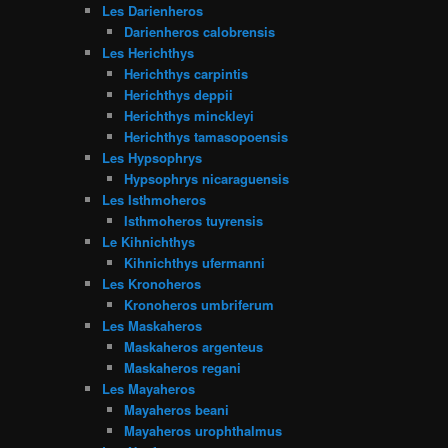
Les Darienheros
Darienheros calobrensis
Les Herichthys
Herichthys carpintis
Herichthys deppii
Herichthys minckleyi
Herichthys tamasopoensis
Les Hypsophrys
Hypsophrys nicaraguensis
Les Isthmoheros
Isthmoheros tuyrensis
Le Kihnichthys
Kihnichthys ufermanni
Les Kronoheros
Kronoheros umbriferum
Les Maskaheros
Maskaheros argenteus
Maskaheros regani
Les Mayaheros
Mayaheros beani
Mayaheros urophthalmus