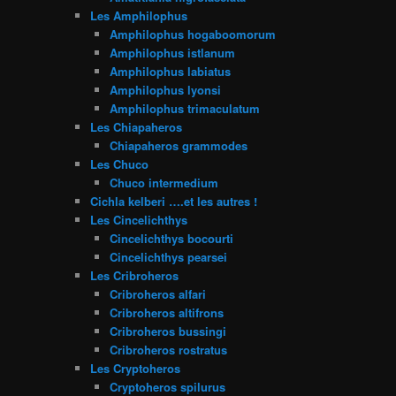
Les Amphilophus
Amphilophus hogaboomorum
Amphilophus istlanum
Amphilophus labiatus
Amphilophus lyonsi
Amphilophus trimaculatum
Les Chiapaheros
Chiapaheros grammodes
Les Chuco
Chuco intermedium
Cichla kelberi ….et les autres !
Les Cincelichthys
Cincelichthys bocourti
Cincelichthys pearsei
Les Cribroheros
Cribroheros alfari
Cribroheros altifrons
Cribroheros bussingi
Cribroheros rostratus
Les Cryptoheros
Cryptoheros spilurus