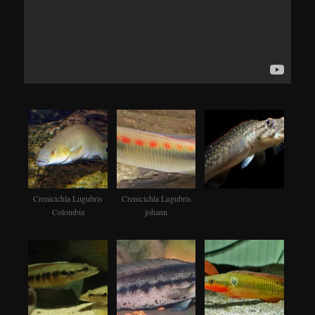
Crenicichla Lugubris
Crenicichla Lugubris
Colombia
johann