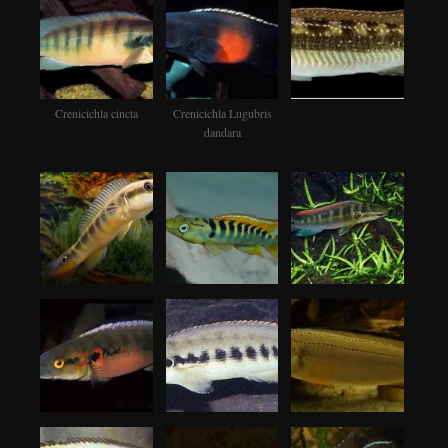
Crenicichla cincta
Crenicichla Lugubris
dandara