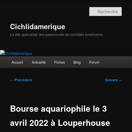
Aller
au
Rech
contenu
principal
Cichlidamerique
Le site spécialisé des passionnés de cichlidés américains.
Menu
Accueil
Actualité
Fiches
Blog
Forum
principal
Navigation
←
Précédent
Suivant
→
des
articles
Bourse aquariophile le 3
avril 2022 à Louperhouse