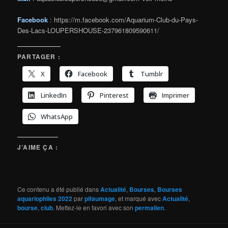
Facebook
: https://m.facebook.com/Aquarium-Club-du-Pays-
Des-Lacs-LOUPERSHOUSE-237961809590611/
PARTAGER :
X
Facebook
Tumblr
LinkedIn
Pinterest
Imprimer
WhatsApp
J’AIME ÇA :
Ce contenu a été publié dans
Actualité
,
Bourses
,
Bourses
aquariophiles 2022
par
pifaumage
, et marqué avec
Actualité
,
bourse
,
club
. Mettez-le en favori avec son
permalien
.