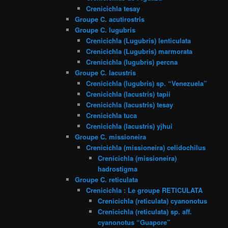
Crenicichla tesay
Groupe C. acutirostris
Groupe C. lugubris
Crenicichla (Lugubris) lenticulata
Crenicichla (Lugubris) marmorata
Crenicichla (lugubris) percna
Groupe C. lacustris
Crenicichla (lugubris) sp. “Venezuela”
Crenicichla (lacustris) tapii
Crenicichla (lacustris) tesay
Crenicichla tuca
Crenicichla (lacustris) yjhui
Groupe C. missioneira
Crenicichla (missioneira) celidochilus
Crenicichla (missioneira)
hadrostigma
Groupe C. reticulata
Crenicichla : Le groupe RETICULATA
Crenicichla (reticulata) cyanonotus
Crenicichla (reticulata) sp. aff.
cyanonotus “Guapore”