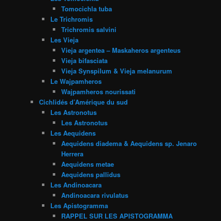
Tomocichla tuba
Le Trichromis
Trichromis salvini
Les Vieja
Vieja argentea – Maskaheros argenteus
Vieja bifasciata
Vieja Synspilum & Vieja melanurum
Le Wajpamheros
Wajpamheros nourissati
Cichlidés d’Amérique du sud
Les Astronotus
Les Astronotus
Les Aequidens
Aequidens diadema & Aequidens sp. Jenaro
Herrera
Aequidens metae
Aequidens pallidus
Les Andinoacara
Andinoacara rivulatus
Les Apistogramma
RAPPEL SUR LES APISTOGRAMMA