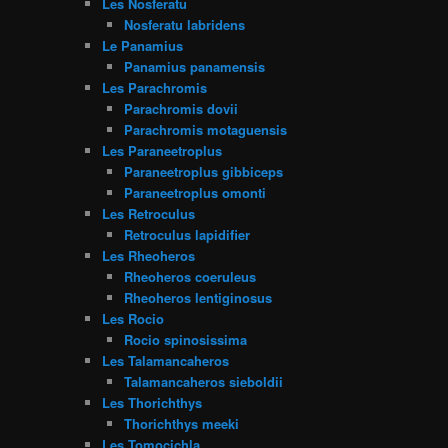
Les Nosferatu
Nosferatu labridens
Le Panamius
Panamius panamensis
Les Parachromis
Parachromis dovii
Parachromis motaguensis
Les Paraneetroplus
Paraneetroplus gibbiceps
Paraneetroplus omonti
Les Retroculus
Retroculus lapidifier
Les Rheoheros
Rheoheros coeruleus
Rheoheros lentiginosus
Les Rocio
Rocio spinosissima
Les Talamancaheros
Talamancaheros sieboldii
Les Thorichthys
Thorichthys meeki
Les Tomocichla