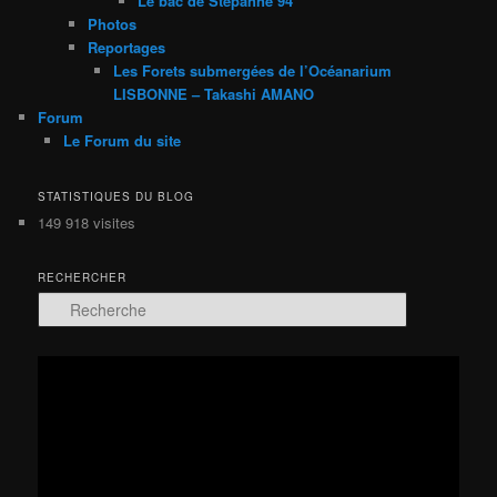
Le bac de Stépanne 94
Photos
Reportages
Les Forets submergées de l’Océanarium
LISBONNE – Takashi AMANO
Forum
Le Forum du site
STATISTIQUES DU BLOG
149 918 visites
RECHERCHER
R
e
c
h
Lecteur
e
vidéo
r
c
h
e