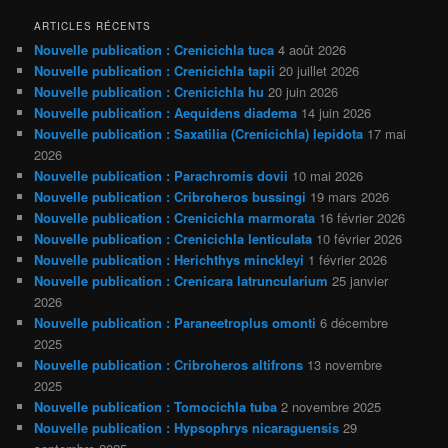
ARTICLES RÉCENTS
Nouvelle publication : Crenicichla tuca
4 août 2026
Nouvelle publication : Crenicichla tapii
20 juillet 2026
Nouvelle publication : Crenicichla hu
20 juin 2026
Nouvelle publication : Aequidens diadema
14 juin 2026
Nouvelle publication : Saxatilia (Crenicichla) lepidota
17 mai
2026
Nouvelle publication : Parachromis dovii
10 mai 2026
Nouvelle publication : Cribroheros bussingi
19 mars 2026
Nouvelle publication : Crenicichla marmorata
16 février 2026
Nouvelle publication : Crenicichla lenticulata
10 février 2026
Nouvelle publication : Herichthys minckleyi
1 février 2026
Nouvelle publication : Crenicara latruncularium
25 janvier
2026
Nouvelle publication : Paraneetroplus omonti
6 décembre
2025
Nouvelle publication : Cribroheros altifrons
13 novembre
2025
Nouvelle publication : Tomocichla tuba
2 novembre 2025
Nouvelle publication : Hypsophrys nicaraguensis
29