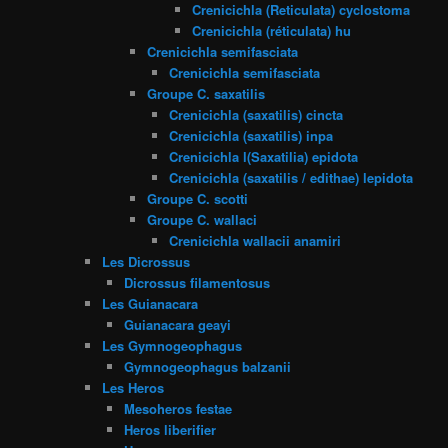
Crenicichla (Reticulata) cyclostoma
Crenicichla (réticulata) hu
Crenicichla semifasciata
Crenicichla semifasciata
Groupe C. saxatilis
Crenicichla (saxatilis) cincta
Crenicichla (saxatilis) inpa
Crenicichla l(Saxatilia) epidota
Crenicichla (saxatilis / edithae) lepidota
Groupe C. scotti
Groupe C. wallaci
Crenicichla wallacii anamiri
Les Dicrossus
Dicrossus filamentosus
Les Guianacara
Guianacara geayi
Les Gymnogeophagus
Gymnogeophagus balzanii
Les Heros
Mesoheros festae
Heros liberifier