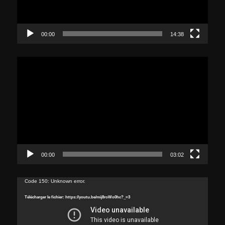
00:00
14:38
Lecteur
vidéo
00:00
03:02
Lecteur
Code 150: Unknown error.
vidéo
Télécharger le fichier: https://youtu.be/mij8roWo0hc?_=3