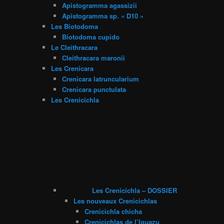
Apistogramma agassizii
Apistogramma sp. « D10 »
Les Biotodoma
Biotodoma cupido
Le Cleithracara
Cleithracara maronii
Les Crenicara
Crenicara latruncularium
Crenicara punctulata
Les Crenicichla
Les Crenicichla – DOSSIER
Les nouveaux Crenicichlas
Crenicichla chicha
Crenicichlas de l’Iguazu