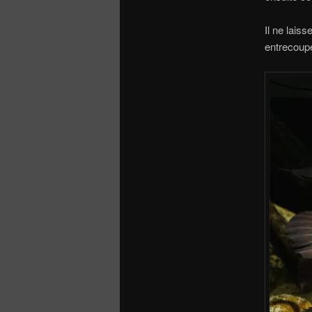
Il ne lais
entrecoupé