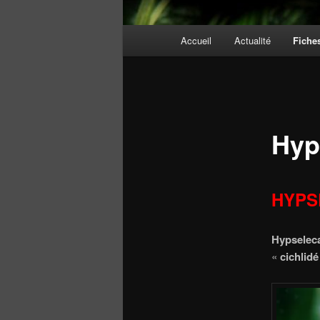
Menu
Accueil
Actualité
Fiche
principal
Hyp
HYPS
Hypseleca
«
cichlid