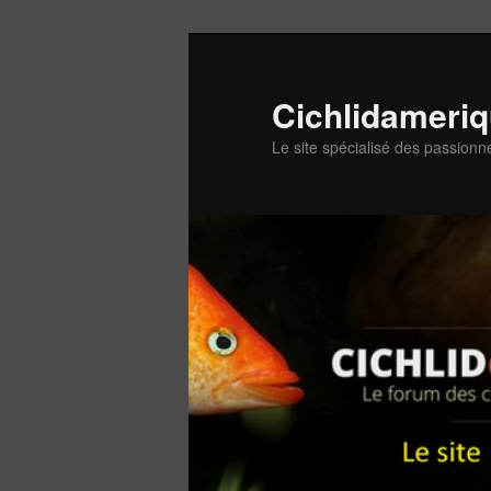
Aller
au
contenu
Cichlidameri
principal
Le site spécialisé des passionn