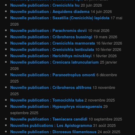
Nouvelle publication : Crenicichla hu
20 juin 2026
Nouvelle publication : Aequidens diadema
14 juin 2026
Nouvelle publication : Saxatilia (Crenicichla) lepidota
17 mai
2026
Nouvelle publication : Parachromis dovii
10 mai 2026
Nouvelle publication : Cribroheros bussingi
19 mars 2026
Nouvelle publication : Crenicichla marmorata
16 février 2026
Nouvelle publication : Crenicichla lenticulata
10 février 2026
Nouvelle publication : Herichthys minckleyi
1 février 2026
Nouvelle publication : Crenicara latruncularium
25 janvier
2026
Nouvelle publication : Paraneetroplus omonti
6 décembre
2025
Nouvelle publication : Cribroheros altifrons
13 novembre
2025
Nouvelle publication : Tomocichla tuba
2 novembre 2025
Nouvelle publication : Hypsophrys nicaraguensis
29
septembre 2025
Nouvelle publication : Taeniacara candidi
10 septembre 2025
Nouvelles publications : Les Apistogramma
31 août 2025
Nouvelle publication : Dicrossus filamentosus
24 août 2025