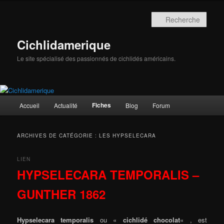
Aller
Aller
au
au
Rech
contenu
contenu
principal
secondaire
Cichlidamerique
Le site spécialisé des passionnés de cichlidés américains.
Menu
Fiches
Accueil
Actualité
Blog
Forum
principal
ARCHIVES DE CATÉGORIE :
LES HYPSELECARA
LIEN
HYPSELECARA TEMPORALIS –
GUNTHER 1862
Hypselecara temporalis
ou «
cichlidé chocolat
« , est