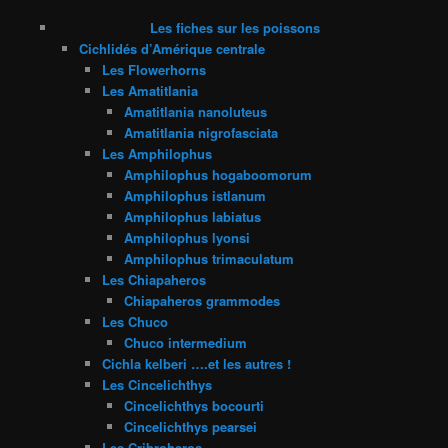
Les fiches sur les poissons
Cichlidés d’Amérique centrale
Les Flowerhorns
Les Amatitlania
Amatitlania nanoluteus
Amatitlania nigrofasciata
Les Amphilophus
Amphilophus hogaboomorum
Amphilophus istlanum
Amphilophus labiatus
Amphilophus lyonsi
Amphilophus trimaculatum
Les Chiapaheros
Chiapaheros grammodes
Les Chuco
Chuco intermedium
Cichla kelberi ….et les autres !
Les Cincelichthys
Cincelichthys bocourti
Cincelichthys pearsei
Les Cribroheros