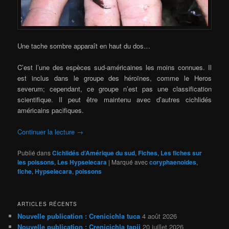
Une tache sombre apparaît en haut du dos…
C’est l’une des espèces sud-américaines les moins connues. Il
est inclus dans le groupe des héroïnes, comme le Heros
severum; cependant, ce groupe n’est pas une classification
scientifique. Il peut être maintenu avec d’autres cichlidés
américains pacifiques.
Continuer la lecture
→
Publié dans
Cichlidés d’Amérique du sud
,
Fiches
,
Les fiches sur
les poissons
,
Les Hypselecara
|
Marqué avec
coryphaenoides
,
fiche
,
Hypselecara
,
poissons
ARTICLES RÉCENTS
Nouvelle publication : Crenicichla tuca
4 août 2026
Nouvelle publication : Crenicichla tapii
20 juillet 2026