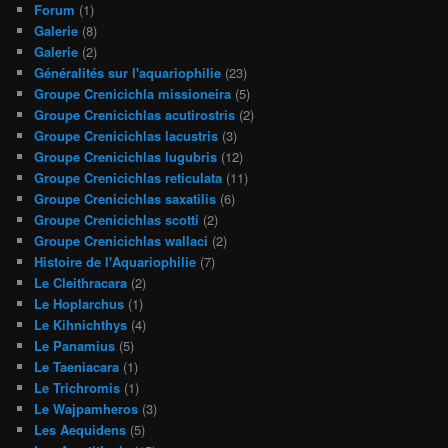
Forum
(1)
Galerie
(8)
Galerie
(2)
Généralités sur l'aquariophilie
(23)
Groupe Crenicichla missioneira
(5)
Groupe Crenicichlas acutirostris
(2)
Groupe Crenicichlas lacustris
(3)
Groupe Crenicichlas lugubris
(12)
Groupe Crenicichlas reticulata
(11)
Groupe Crenicichlas saxatilis
(6)
Groupe Crenicichlas scotti
(2)
Groupe Crenicichlas wallaci
(2)
Histoire de l'Aquariophilie
(7)
Le Cleithracara
(2)
Le Hoplarchus
(1)
Le Kihnichthys
(4)
Le Panamius
(5)
Le Taeniacara
(1)
Le Trichromis
(1)
Le Wajpamheros
(3)
Les Aequidens
(5)