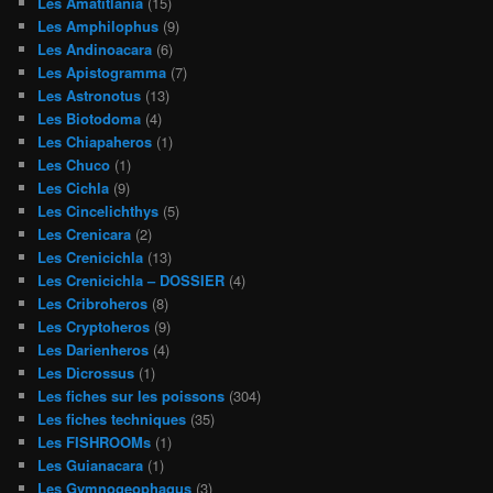
Les Amatitlania
(15)
Les Amphilophus
(9)
Les Andinoacara
(6)
Les Apistogramma
(7)
Les Astronotus
(13)
Les Biotodoma
(4)
Les Chiapaheros
(1)
Les Chuco
(1)
Les Cichla
(9)
Les Cincelichthys
(5)
Les Crenicara
(2)
Les Crenicichla
(13)
Les Crenicichla – DOSSIER
(4)
Les Cribroheros
(8)
Les Cryptoheros
(9)
Les Darienheros
(4)
Les Dicrossus
(1)
Les fiches sur les poissons
(304)
Les fiches techniques
(35)
Les FISHROOMs
(1)
Les Guianacara
(1)
Les Gymnogeophagus
(3)