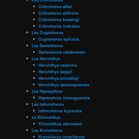
Cribroheros alfari
Cribroheros altifrons
Cribroheros bussingi
Cribroheros rostratus
Les Cryptoheros
Cryptoheros spilurus
Les Darienheros
Darienheros calobrensis
Les Herichthys
Herichthys carpintis
Herichthys deppii
Herichthys minckleyi
Herichthys tamasopoensis
Les Hypsophrys
Hypsophrys nicaraguensis
Les Isthmoheros
Isthmoheros tuyrensis
Le Kihnichthys
Kihnichthys ufermanni
Les Kronoheros
Kronoheros umbriferum