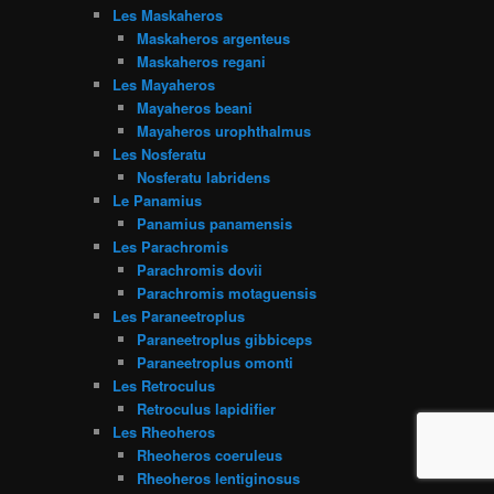
Les Maskaheros
Maskaheros argenteus
Maskaheros regani
Les Mayaheros
Mayaheros beani
Mayaheros urophthalmus
Les Nosferatu
Nosferatu labridens
Le Panamius
Panamius panamensis
Les Parachromis
Parachromis dovii
Parachromis motaguensis
Les Paraneetroplus
Paraneetroplus gibbiceps
Paraneetroplus omonti
Les Retroculus
Retroculus lapidifier
Les Rheoheros
Rheoheros coeruleus
Rheoheros lentiginosus