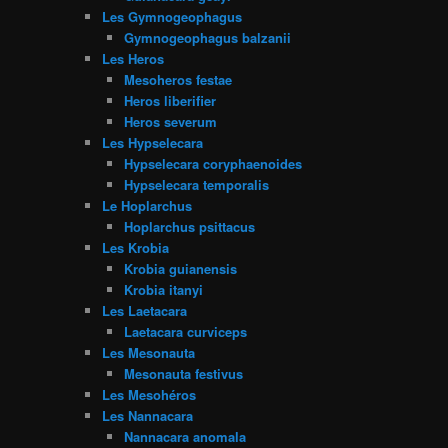
Les Gymnogeophagus
Gymnogeophagus balzanii
Les Heros
Mesoheros festae
Heros liberifier
Heros severum
Les Hypselecara
Hypselecara coryphaenoides
Hypselecara temporalis
Le Hoplarchus
Hoplarchus psittacus
Les Krobia
Krobia guianensis
Krobia itanyi
Les Laetacara
Laetacara curviceps
Les Mesonauta
Mesonauta festivus
Les Mesohéros
Les Nannacara
Nannacara anomala