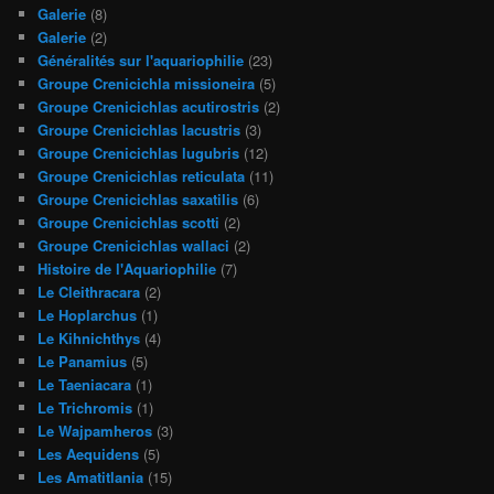
Galerie
(8)
Galerie
(2)
Généralités sur l'aquariophilie
(23)
Groupe Crenicichla missioneira
(5)
Groupe Crenicichlas acutirostris
(2)
Groupe Crenicichlas lacustris
(3)
Groupe Crenicichlas lugubris
(12)
Groupe Crenicichlas reticulata
(11)
Groupe Crenicichlas saxatilis
(6)
Groupe Crenicichlas scotti
(2)
Groupe Crenicichlas wallaci
(2)
Histoire de l'Aquariophilie
(7)
Le Cleithracara
(2)
Le Hoplarchus
(1)
Le Kihnichthys
(4)
Le Panamius
(5)
Le Taeniacara
(1)
Le Trichromis
(1)
Le Wajpamheros
(3)
Les Aequidens
(5)
Les Amatitlania
(15)