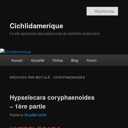
Aller
Aller
au
au
Rech
contenu
contenu
principal
secondaire
Cichlidamerique
Le site spécialisé des passionnés de cichlidés américains.
Menu
Accueil
Actualité
Fiches
Blog
Forum
principal
ARCHIVES PAR MOT-CLÉ :
CORYPHAENOIDES
Hypselecara coryphaenoides
– 1ère partie
Publié le
26 juillet 2020