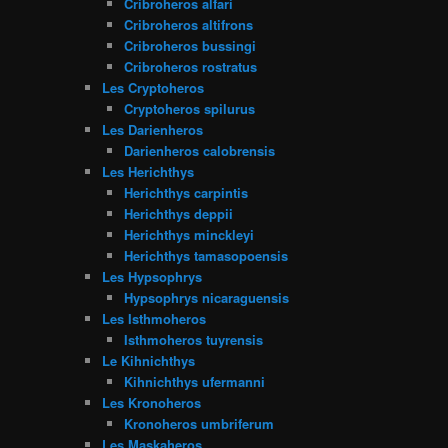
Cribroheros alfari
Cribroheros altifrons
Cribroheros bussingi
Cribroheros rostratus
Les Cryptoheros
Cryptoheros spilurus
Les Darienheros
Darienheros calobrensis
Les Herichthys
Herichthys carpintis
Herichthys deppii
Herichthys minckleyi
Herichthys tamasopoensis
Les Hypsophrys
Hypsophrys nicaraguensis
Les Isthmoheros
Isthmoheros tuyrensis
Le Kihnichthys
Kihnichthys ufermanni
Les Kronoheros
Kronoheros umbriferum
Les Maskaheros