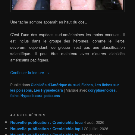
Une tache sombre apparaît en haut du dos…
C’est l’une des espèces sud-américaines les moins connues. Il
est inclus dans le groupe des héroïnes, comme le Heros
severum; cependant, ce groupe n’est pas une classification
scientifique. Il peut être maintenu avec d’autres cichlidés
américains pacifiques.
Continuer la lecture
→
Publié dans
Cichlidés d’Amérique du sud
,
Fiches
,
Les fiches sur
les poissons
,
Les Hypselecara
|
Marqué avec
coryphaenoides
,
fiche
,
Hypselecara
,
poissons
ARTICLES RÉCENTS
Nouvelle publication : Crenicichla tuca
4 août 2026
Nouvelle publication : Crenicichla tapii
20 juillet 2026
Nouvelle publication : Crenicichla hu
20 juin 2026