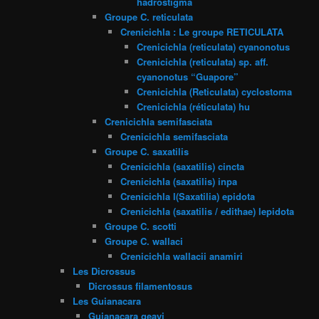
hadrostigma
Groupe C. reticulata
Crenicichla : Le groupe RETICULATA
Crenicichla (reticulata) cyanonotus
Crenicichla (reticulata) sp. aff.
cyanonotus “Guapore”
Crenicichla (Reticulata) cyclostoma
Crenicichla (réticulata) hu
Crenicichla semifasciata
Crenicichla semifasciata
Groupe C. saxatilis
Crenicichla (saxatilis) cincta
Crenicichla (saxatilis) inpa
Crenicichla l(Saxatilia) epidota
Crenicichla (saxatilis / edithae) lepidota
Groupe C. scotti
Groupe C. wallaci
Crenicichla wallacii anamiri
Les Dicrossus
Dicrossus filamentosus
Les Guianacara
Guianacara geayi