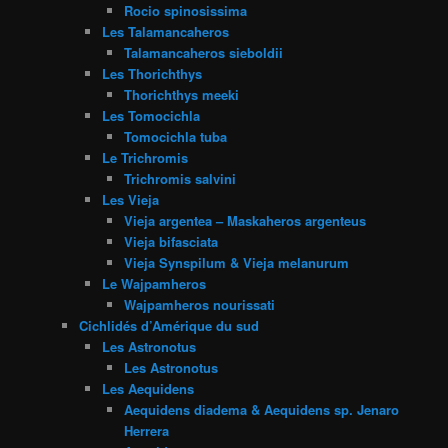
Rocio spinosissima
Les Talamancaheros
Talamancaheros sieboldii
Les Thorichthys
Thorichthys meeki
Les Tomocichla
Tomocichla tuba
Le Trichromis
Trichromis salvini
Les Vieja
Vieja argentea – Maskaheros argenteus
Vieja bifasciata
Vieja Synspilum & Vieja melanurum
Le Wajpamheros
Wajpamheros nourissati
Cichlidés d’Amérique du sud
Les Astronotus
Les Astronotus
Les Aequidens
Aequidens diadema & Aequidens sp. Jenaro
Herrera