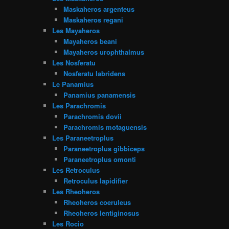
Maskaheros argenteus
Maskaheros regani
Les Mayaheros
Mayaheros beani
Mayaheros urophthalmus
Les Nosferatu
Nosferatu labridens
Le Panamius
Panamius panamensis
Les Parachromis
Parachromis dovii
Parachromis motaguensis
Les Paraneetroplus
Paraneetroplus gibbiceps
Paraneetroplus omonti
Les Retroculus
Retroculus lapidifier
Les Rheoheros
Rheoheros coeruleus
Rheoheros lentiginosus
Les Rocio