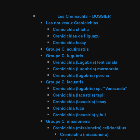
Les Crenicichla – DOSSIER
Les nouveaux Crenicichlas
Crenicichla chicha
Crenicichlas de l’Iguazu
Crenicichla tesay
Groupe C. acutirostris
Groupe C. lugubris
Crenicichla (Lugubris) lenticulata
Crenicichla (Lugubris) marmorata
Crenicichla (lugubris) percna
Groupe C. lacustris
Crenicichla (lugubris) sp. “Venezuela”
Crenicichla (lacustris) tapii
Crenicichla (lacustris) tesay
Crenicichla tuca
Crenicichla (lacustris) yjhui
Groupe C. missioneira
Crenicichla (missioneira) celidochilus
Crenicichla (missioneira)