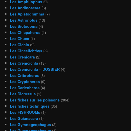
Les Amphilophus
(9)
Les Andinoacara
(6)
Les Apistogramma
(7)
Les Astronotus
(13)
Les Biotodoma
(4)
Les Chiapaheros
(1)
Les Chuco
(1)
Les Cichla
(9)
Les Cincelichthys
(5)
Les Crenicara
(2)
Les Crenicichla
(13)
Les Crenicichla – DOSSIER
(4)
Les Cribroheros
(8)
Les Cryptoheros
(9)
Les Darienheros
(4)
Les Dicrossus
(1)
Les fiches sur les poissons
(304)
Les fiches techniques
(35)
Les FISHROOMs
(1)
Les Guianacara
(1)
Les Gymnogeophagus
(3)
Les Gymnogeophagus
(4)