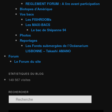
REGLEMENT FORUM : A lire avant participation
Biotopes d’Amèrique
Vos bacs
Les FISHROOMs
Les MAXI-BACS
Le bac de Stépanne 94
Photos
Reportages
Les Forets submergées de l’Océanarium
LISBONNE – Takashi AMANO
Forum
Le Forum du site
STATISTIQUES DU BLOG
149 567 visites
RECHERCHER
R
e
c
h