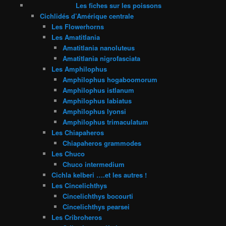
Les fiches sur les poissons
Cichlidés d’Amérique centrale
Les Flowerhorns
Les Amatitlania
Amatitlania nanoluteus
Amatitlania nigrofasciata
Les Amphilophus
Amphilophus hogaboomorum
Amphilophus istlanum
Amphilophus labiatus
Amphilophus lyonsi
Amphilophus trimaculatum
Les Chiapaheros
Chiapaheros grammodes
Les Chuco
Chuco intermedium
Cichla kelberi ….et les autres !
Les Cincelichthys
Cincelichthys bocourti
Cincelichthys pearsei
Les Cribroheros