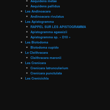
Aequidens metae
Aequidens pallidus
Les Andinoacara
Andinoacara rivulatus
Les Apistogramma
RAPPEL SUR LES APISTOGRAMMA
Apistogramma agassizii
Apistogramma sp. « D10 »
Les Biotodoma
Biotodoma cupido
Le Cleithracara
Cleithracara maronii
Les Crenicara
Crenicara latruncularium
Crenicara punctulata
Les Crenicichla