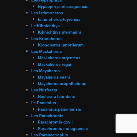
Hypsophrys nicaraguensis
Les Isthmoheros
Isthmoheros tuyrensis
Le Kihnichthys
Kihnichthys ufermanni
Les Kronoheros
Kronoheros umbriferum
Les Maskaheros
Maskaheros argenteus
Maskaheros regani
Les Mayaheros
Mayaheros beani
Mayaheros urophthalmus
Les Nosferatu
Nosferatu labridens
Le Panamius
Panamius panamensis
Les Parachromis
Parachromis dovii
Parachromis motaguensis
Les Paraneetroplus