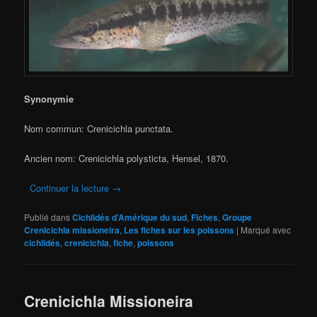
Synonymie
Nom commun: Crenicichla punctata.
Ancien nom: Crenicichla polysticta, Hensel, 1870.
Continuer la lecture
→
Publié dans
Cichlidés d’Amérique du sud
,
Fiches
,
Groupe
Crenicichla missioneira
,
Les fiches sur les poissons
|
Marqué avec
cichlidés
,
crenicichla
,
fiche
,
poissons
Crenicichla Missioneira