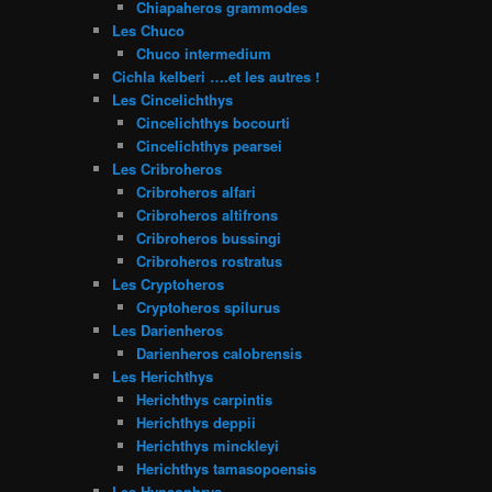
Chiapaheros grammodes
Les Chuco
Chuco intermedium
Cichla kelberi ….et les autres !
Les Cincelichthys
Cincelichthys bocourti
Cincelichthys pearsei
Les Cribroheros
Cribroheros alfari
Cribroheros altifrons
Cribroheros bussingi
Cribroheros rostratus
Les Cryptoheros
Cryptoheros spilurus
Les Darienheros
Darienheros calobrensis
Les Herichthys
Herichthys carpintis
Herichthys deppii
Herichthys minckleyi
Herichthys tamasopoensis
Les Hypsophrys