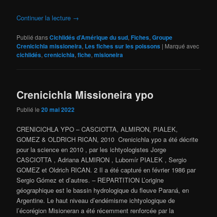
Continuer la lecture
→
Publié dans
Cichlidés d’Amérique du sud
,
Fiches
,
Groupe
Crenicichla missioneira
,
Les fiches sur les poissons
|
Marqué avec
cichlidés
,
crenicichla
,
fiche
,
misioneira
Crenicichla Missioneira ypo
Publié le
20 mai 2022
CRENICICHLA YPO – CASCIOTTA, ALMIRON, PIALEK,
GOMEZ & OLDRICH RICAN, 2010 Crenicichla ypo a été décrite
pour la science en 2010 , par les ichtyologistes Jorge
CASCIOTTA , Adriana ALMIRON , Lubomír PIALEK , Sergio
GOMEZ et Oldrich RICAN. 2 Il a été capturé en février 1986 par
Sergio Gómez et d’autres. – REPARTITION L’origine
géographique est le bassin hydrologique du fleuve Paraná, en
Argentine. Le haut niveau d’endémisme ichtyologique de
l’écorégion Misioneran a été récemment renforcée par la