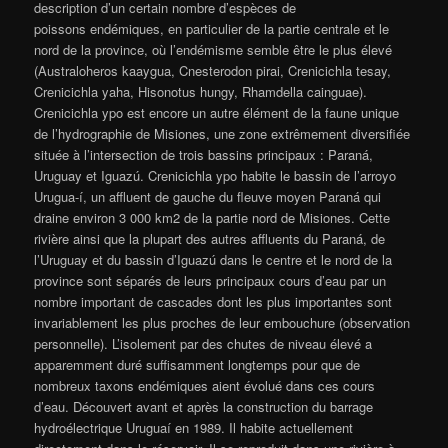
description d’un certain nombre d’espèces de
poissons endémiques, en particulier de la partie centrale et le
nord de la province, où l’endémisme semble être le plus élevé
(Australoheros kaaygua, Cnesterodon pirai, Crenicichla tesay,
Crenicichla yaha, Hisonotus hungy, Rhamdella cainguae).
Crenicichla ypo est encore un autre élément de la faune unique
de l’hydrographie de Misiones, une zone extrêmement diversifiée
située à l’intersection de trois bassins principaux : Paraná,
Uruguay et Iguazú. Crenicichla ypo habite le bassin de l’arroyo
Urugua-í, un affluent de gauche du fleuve moyen Paraná qui
draine environ 3 000 km2 de la partie nord de Misiones. Cette
rivière ainsi que la plupart des autres affluents du Paraná, de
l’Uruguay et du bassin d’Iguazú dans le centre et le nord de la
province sont séparés de leurs principaux cours d’eau par un
nombre important de cascades dont les plus importantes sont
invariablement les plus proches de leur embouchure (observation
personnelle). L’isolement par des chutes de niveau élevé a
apparemment duré suffisamment longtemps pour que de
nombreux taxons endémiques aient évolué dans ces cours
d’eau. Découvert avant et après la construction du barrage
hydroélectrique Uruguaí en 1989. Il habite actuellement