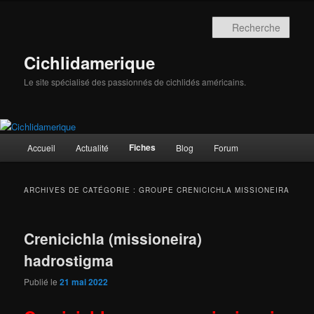
Aller
Aller
au
au
Rech
contenu
contenu
principal
secondaire
Cichlidamerique
Le site spécialisé des passionnés de cichlidés américains.
Menu
Fiches
Accueil
Actualité
Blog
Forum
principal
ARCHIVES DE CATÉGORIE :
GROUPE CRENICICHLA MISSIONEIRA
Crenicichla (missioneira)
hadrostigma
Publié le
21 mai 2022