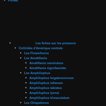
Fiches
Les fiches sur les poissons
Cichlidés d’Amérique centrale
Les Flowerhorns
Les Amatitlania
Amatitlania nanoluteus
Amatitlania nigrofasciata
Les Amphilophus
Amphilophus hogaboomorum
Amphilophus istlanum
Amphilophus labiatus
Amphilophus lyonsi
Amphilophus trimaculatum
Les Chiapaheros