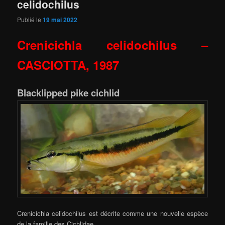
celidochilus
Publié le
19 mai 2022
Crenicichla celidochilus –
CASCIOTTA, 1987
Blacklipped pike cichlid
Crenicichla celidochilus est décrite comme une nouvelle espèce
de la famille des Cichlidae.