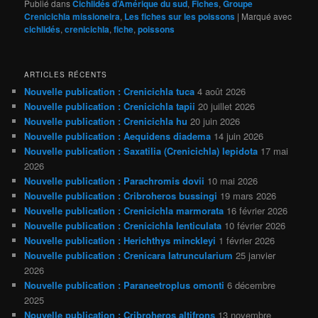
Publié dans
Cichlidés d’Amérique du sud
,
Fiches
,
Groupe
Crenicichla missioneira
,
Les fiches sur les poissons
|
Marqué avec
cichlidés
,
crenicichla
,
fiche
,
poissons
ARTICLES RÉCENTS
Nouvelle publication : Crenicichla tuca
4 août 2026
Nouvelle publication : Crenicichla tapii
20 juillet 2026
Nouvelle publication : Crenicichla hu
20 juin 2026
Nouvelle publication : Aequidens diadema
14 juin 2026
Nouvelle publication : Saxatilia (Crenicichla) lepidota
17 mai
2026
Nouvelle publication : Parachromis dovii
10 mai 2026
Nouvelle publication : Cribroheros bussingi
19 mars 2026
Nouvelle publication : Crenicichla marmorata
16 février 2026
Nouvelle publication : Crenicichla lenticulata
10 février 2026
Nouvelle publication : Herichthys minckleyi
1 février 2026
Nouvelle publication : Crenicara latruncularium
25 janvier
2026
Nouvelle publication : Paraneetroplus omonti
6 décembre
2025
Nouvelle publication : Cribroheros altifrons
13 novembre