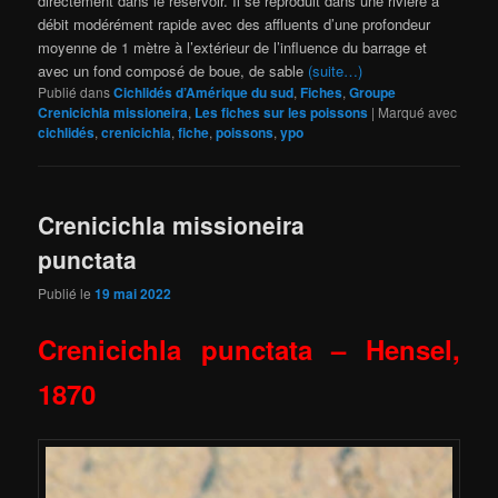
directement dans le réservoir. Il se reproduit dans une rivière à
débit modérément rapide avec des affluents d’une profondeur
moyenne de 1 mètre à l’extérieur de l’influence du barrage et
avec un fond composé de boue, de sable
(suite…)
Publié dans
Cichlidés d’Amérique du sud
,
Fiches
,
Groupe
Crenicichla missioneira
,
Les fiches sur les poissons
|
Marqué avec
cichlidés
,
crenicichla
,
fiche
,
poissons
,
ypo
Crenicichla missioneira
punctata
Publié le
19 mai 2022
Crenicichla
punctata
– Hensel,
1870