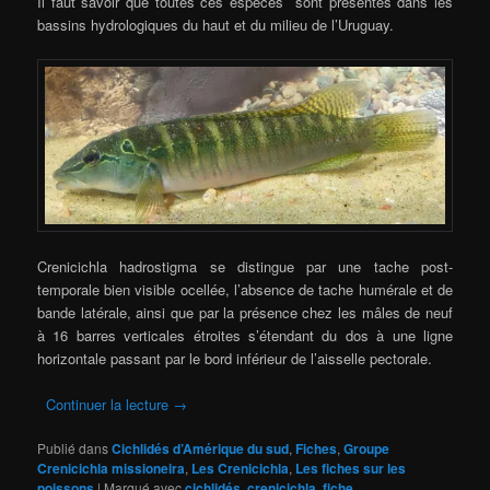
Il faut savoir que toutes ces espèces sont présentes dans les
bassins hydrologiques du haut et du milieu de l’Uruguay.
Crenicichla hadrostigma se distingue par une tache post-
temporale bien visible ocellée, l’absence de tache humérale et de
bande latérale, ainsi que par la présence chez les mâles de neuf
à 16 barres verticales étroites s’étendant du dos à une ligne
horizontale passant par le bord inférieur de l’aisselle pectorale.
Continuer la lecture
→
Publié dans
Cichlidés d’Amérique du sud
,
Fiches
,
Groupe
Crenicichla missioneira
,
Les Crenicichla
,
Les fiches sur les
poissons
|
Marqué avec
cichlidés
,
crenicichla
,
fiche