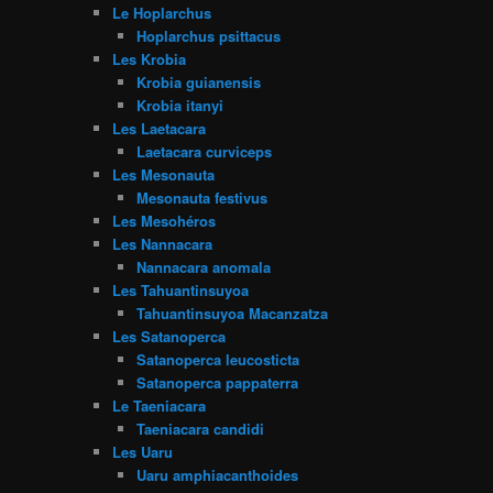
Le Hoplarchus
Hoplarchus psittacus
Les Krobia
Krobia guianensis
Krobia itanyi
Les Laetacara
Laetacara curviceps
Les Mesonauta
Mesonauta festivus
Les Mesohéros
Les Nannacara
Nannacara anomala
Les Tahuantinsuyoa
Tahuantinsuyoa Macanzatza
Les Satanoperca
Satanoperca leucosticta
Satanoperca pappaterra
Le Taeniacara
Taeniacara candidi
Les Uaru
Uaru amphiacanthoides