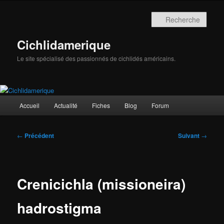
Aller
au
Rech
contenu
principal
Cichlidamerique
Le site spécialisé des passionnés de cichlidés américains.
Menu
Accueil
Actualité
Fiches
Blog
Forum
principal
Navigation
←
Précédent
Suivant
→
des
articles
Crenicichla (missioneira)
hadrostigma