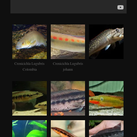
Crenicichla Lugubris
Crenicichla Lugubris
Colombia
johann