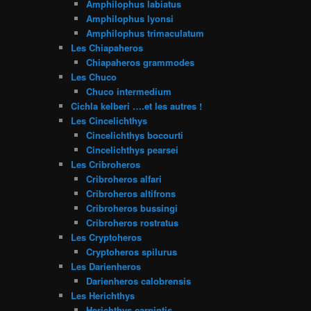
Amphilophus labiatus
Amphilophus lyonsi
Amphilophus trimaculatum
Les Chiapaheros
Chiapaheros grammodes
Les Chuco
Chuco intermedium
Cichla kelberi ….et les autres !
Les Cincelichthys
Cincelichthys bocourti
Cincelichthys pearsei
Les Cribroheros
Cribroheros alfari
Cribroheros altifrons
Cribroheros bussingi
Cribroheros rostratus
Les Cryptoheros
Cryptoheros spilurus
Les Darienheros
Darienheros calobrensis
Les Herichthys
Herichthys carpintis