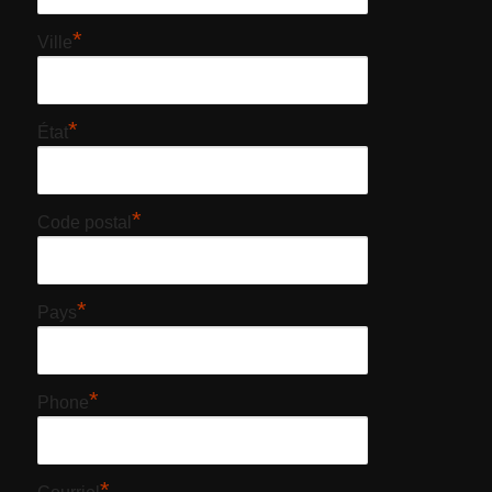
*
Ville
*
État
*
Code postal
*
Pays
*
Phone
*