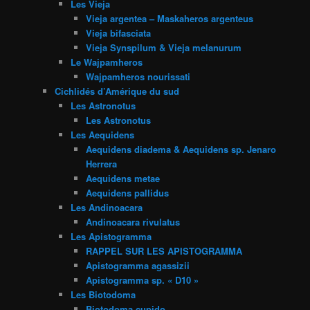
Les Vieja
Vieja argentea – Maskaheros argenteus
Vieja bifasciata
Vieja Synspilum & Vieja melanurum
Le Wajpamheros
Wajpamheros nourissati
Cichlidés d’Amérique du sud
Les Astronotus
Les Astronotus
Les Aequidens
Aequidens diadema & Aequidens sp. Jenaro
Herrera
Aequidens metae
Aequidens pallidus
Les Andinoacara
Andinoacara rivulatus
Les Apistogramma
RAPPEL SUR LES APISTOGRAMMA
Apistogramma agassizii
Apistogramma sp. « D10 »
Les Biotodoma
Biotodoma cupido