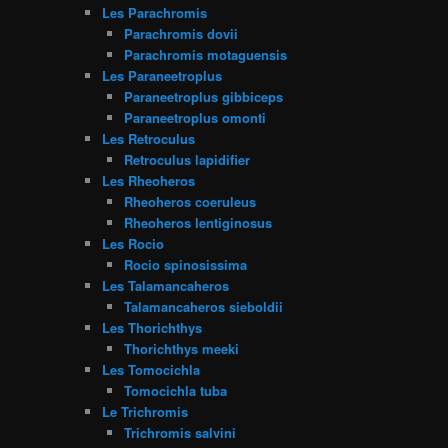
Les Parachromis
Parachromis dovii
Parachromis motaguensis
Les Paraneetroplus
Paraneetroplus gibbiceps
Paraneetroplus omonti
Les Retroculus
Retroculus lapidifier
Les Rheoheros
Rheoheros coeruleus
Rheoheros lentiginosus
Les Rocio
Rocio spinosissima
Les Talamancaheros
Talamancaheros sieboldii
Les Thorichthys
Thorichthys meeki
Les Tomocichla
Tomocichla tuba
Le Trichromis
Trichromis salvini