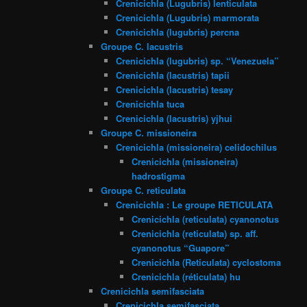
Crenicichla (Lugubris) lenticulata
Crenicichla (Lugubris) marmorata
Crenicichla (lugubris) percna
Groupe C. lacustris
Crenicichla (lugubris) sp. “Venezuela”
Crenicichla (lacustris) tapii
Crenicichla (lacustris) tesay
Crenicichla tuca
Crenicichla (lacustris) yjhui
Groupe C. missioneira
Crenicichla (missioneira) celidochilus
Crenicichla (missioneira)
hadrostigma
Groupe C. reticulata
Crenicichla : Le groupe RETICULATA
Crenicichla (reticulata) cyanonotus
Crenicichla (reticulata) sp. aff.
cyanonotus “Guapore”
Crenicichla (Reticulata) cyclostoma
Crenicichla (réticulata) hu
Crenicichla semifasciata
Crenicichla semifasciata