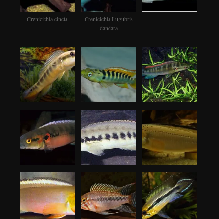
Crenicichla cincta
Crenicichla Lugubris
dandara