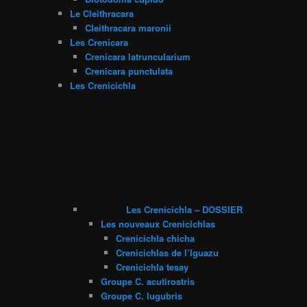
Le Cleithracara
Cleithracara maronii
Les Crenicara
Crenicara latruncularium
Crenicara punctulata
Les Crenicichla
Les Crenicichla – DOSSIER
Les nouveaux Crenicichlas
Crenicichla chicha
Crenicichlas de l’Iguazu
Crenicichla tesay
Groupe C. acutirostris
Groupe C. lugubris