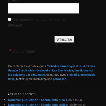
Courriel
Oui, ajoutez-moi à votre liste de
diffusion.
*
Champ requis
Ce contenu a été publié dans
Cichlidés d’Amérique du sud
,
Fiches
,
Groupe Crenicichla missioneira
,
Les Crenicichla
,
Les fiches sur
les poissons
par
pifaumage
, et marqué avec
cichlidés
,
crenicichla
,
fiche
. Mettez-le en favori avec son
permalien
.
ARTICLES RÉCENTS
Nouvelle publication : Crenicichla tuca
4 août 2026
Nouvelle publication : Crenicichla tapii
20 juillet 2026