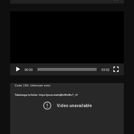
Lecteur
vidéo
00:00
03:02
Lecteur
Code 150: Unknown error.
vidéo
Télécharger le fichier: https://youtu.be/mij8roWo0hc?_=3