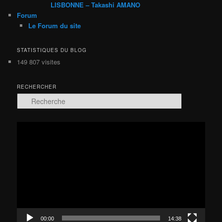
LISBONNE – Takashi AMANO
Forum
Le Forum du site
STATISTIQUES DU BLOG
149 807 visites
RECHERCHER
R
e
c
h
Lecteur
e
vidéo
r
c
h
e
00:00
14:38