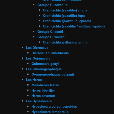
Groupe C. saxatilis
Crenicichla (saxatilis) cincta
Crenicichla (saxatilis) inpa
Crenicichla l(Saxatilia) epidota
Crenicichla (saxatilis / edithae) lepidota
Groupe C. scotti
Groupe C. wallaci
Crenicichla wallacii anamiri
Les Dicrossus
Dicrossus filamentosus
Les Guianacara
Guianacara geayi
Les Gymnogeophagus
Gymnogeophagus balzanii
Les Heros
Mesoheros festae
Heros liberifier
Heros severum
Les Hypselecara
Hypselecara coryphaenoides
Hypselecara temporalis