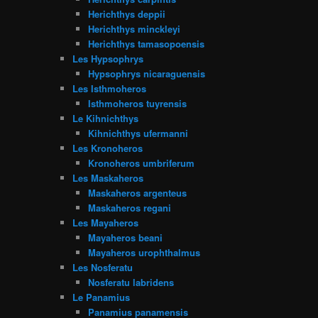
Herichthys deppii
Herichthys minckleyi
Herichthys tamasopoensis
Les Hypsophrys
Hypsophrys nicaraguensis
Les Isthmoheros
Isthmoheros tuyrensis
Le Kihnichthys
Kihnichthys ufermanni
Les Kronoheros
Kronoheros umbriferum
Les Maskaheros
Maskaheros argenteus
Maskaheros regani
Les Mayaheros
Mayaheros beani
Mayaheros urophthalmus
Les Nosferatu
Nosferatu labridens
Le Panamius
Panamius panamensis