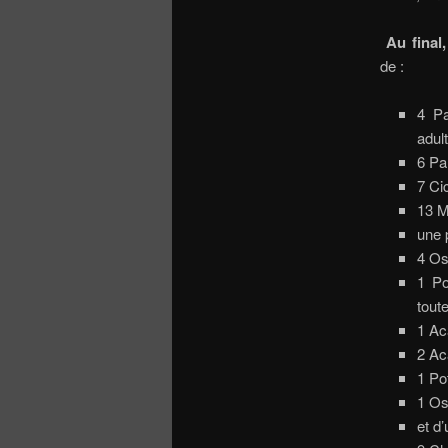
Au final
de :
4 Pa
adul
6 Pa
7 Ci
13 M
une 
4 Os
1 Po
tout
1 Ac
2 Ac
1 Po
1 Os
et d