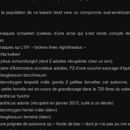
,
la population de ce bassin tend vers un compromis sud-américa
naques schaeferi (cadeau d’une amie qui s’est rendu compte de l
te)
naques sp L191 « broken lines nigrolineatus »
chla kelberi
yleus schomburgkii (dont 2 adultes récupérés chez un ami)
paire d’Astronotus occelatus adultes, F2 d’une souche sauvage d’Iqui
teoglossum biccirhosum
tamotrygon leopoldi mâle (perdu 2 petites femelles cet automne, 
e petite femelle est en cours de grandissage dans le 720 litres du salo
anthicus hystrix
anthicus adonis (récupéré en janvier 2013, suite à un décès)
tamotrygon henlei mâle (idem)
teoglossum ferreirai (idem)
’une poignée de poissons sp « fonds de bac » dont je n’ai pas pu me s