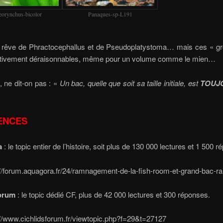
eorynchus-bicolor
Panaques-sp-L191
n rêve de Phractocephallus et de Pseudoplatystoma… mais ces « gr
nitivement déraisonnables, même pour un volume comme le mien…
, ne dit-on pas : «
Un bac, quelle que soit sa taille initiale, est
TOUJ
ENCES
a
: le topic entier de l’histoire, soit plus de 130 000 lectures et 1 500 
://forum.aquagora.fr/24/ramnagement-de-la-fish-room-et-grand-bac-ra
forum
: le topic dédié CF, plus de 42 000 lectures et 300 réponses.
://www.cichlidsforum.fr/viewtopic.php?f=29&t=27127