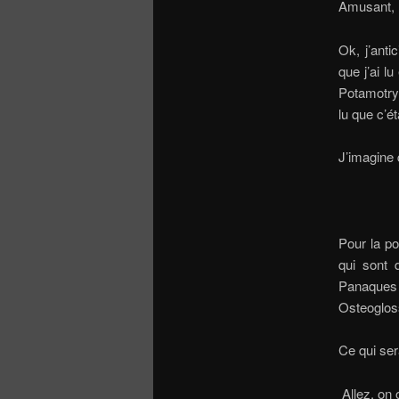
Amusant, 
Ok, j’anti
que j’ai l
Potamotrygo
lu que c’é
J’imagine 
Pour la p
qui sont 
Panaques 
Osteogloss
Ce qui ser
Allez, on 