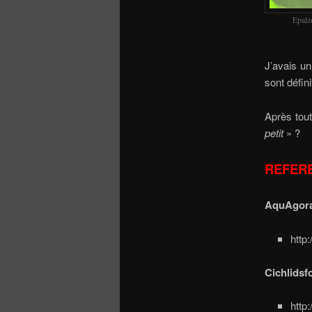
Epalz
J’avais u
sont défi
Après tout
petit
» ?
REFER
AquAgor
http
Cichlids
http