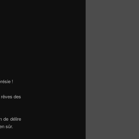
résie !
x rêves des
n de délire
ien sûr.