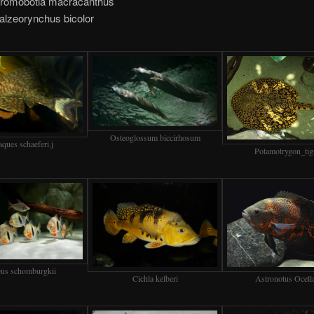
romobotia macracanthus
alzeorynchus bicolor
Osteoglossum biccirhosum
ques schaeferi.j
Potamotrygon_tig
us schomburgkii
Astronotus Ocell
Cichla kelberi