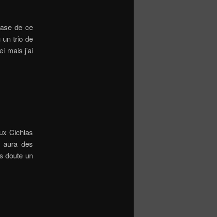
 base de ce
 un trio de
ei mais j’ai
ux Cichlas
y aura des
s doute un