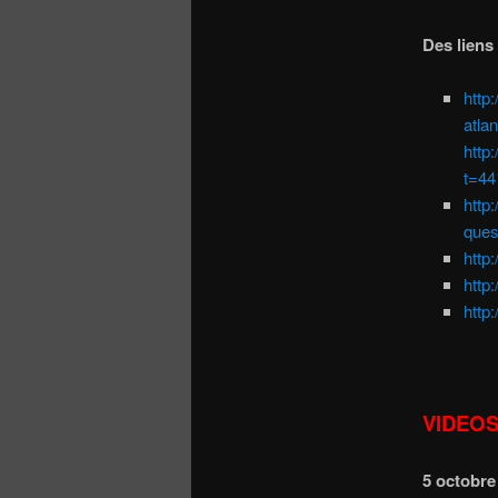
Des liens
http
atla
http
t=44
http
ques
http
http
http
VIDEO
5 octobre