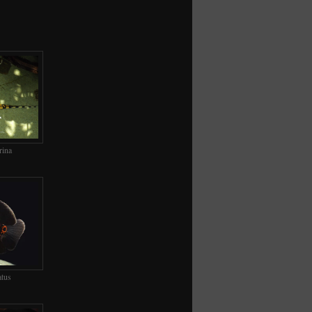
rina
atus