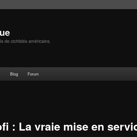
que
és de cichlidés américains.
s
Blog
Forum
fi : La vraie mise en servi