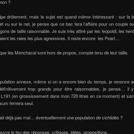
non ?
cipe drôlement, mais le sujet est quand même intéressant : sur la
u et vu sur le net, je pense que ce bac fera l’affaire pour un couple ou
ns de taille raisonnable. Je suis très attiré par les leopoldi, les henl
taient les raies les plus agressives. Il reste encore les Pearl…
que les Menchacai sont hors de propos, compte tenu de leur taille.
opulation annexe, même si on a encore bien du temps, je renonce a
définitivement trop grands pour être raisonnables, je pense… il 
L191 (en grossissement dans mon 720 litres en ce moment) et san
um ferreira seul.
ait déjà pas mal… éventuellement une population de cichlidés ?
ouvre le feu des réponses, critiques, idées, propositions…