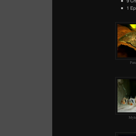
9 Ch
1 Ep
Pana
Myle