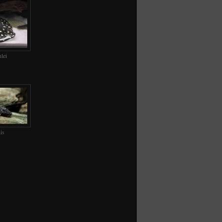
lei
is