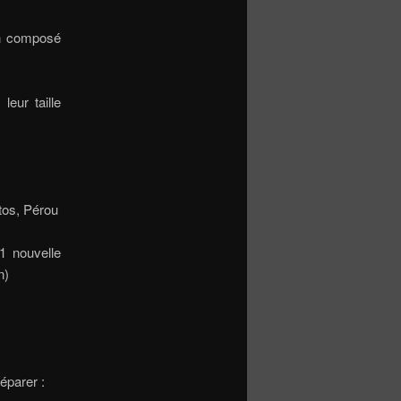
in composé
eur taille
tos, Pérou
1 nouvelle
n)
éparer :