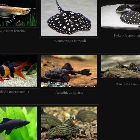
glossum ferreirai
Potamotrygon hen
Potamotrygon leopoldi
Acanthicus adon
botia macracanthus
Acanthicus hystrix