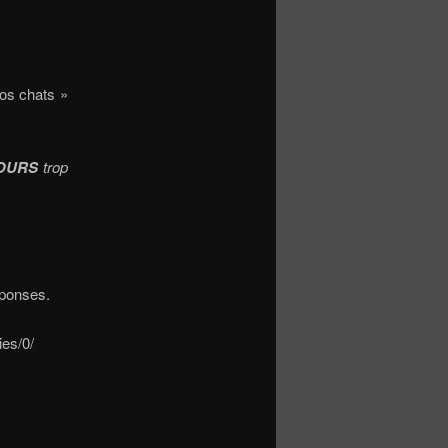
os chats »
OURS
trop
réponses.
ies/0/