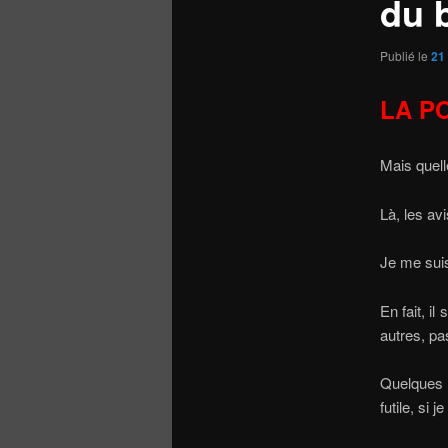
du 
Publié le
21
LA P
Mais quelle
Là, les avi
Je me suis
En fait, i
autres, pa
Quelques a
futile, si 