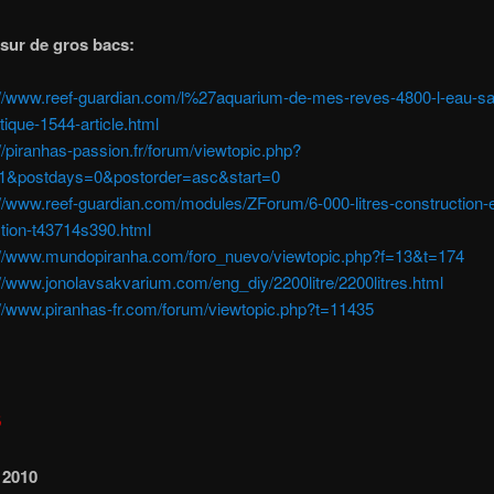
 sur de gros bacs:
://www.reef-guardian.com/l%27aquarium-de-mes-reves-4800-l-eau-sa
ntique-1544-article.html
://piranhas-passion.fr/forum/viewtopic.php?
1&postdays=0&postorder=asc&start=0
://www.reef-guardian.com/modules/ZForum/6-000-litres-construction-e
tion-t43714s390.html
://www.mundopiranha.com/foro_nuevo/viewtopic.php?f=13&t=174
://www.jonolavsakvarium.com/eng_diy/2200litre/2200litres.html
://www.piranhas-fr.com/forum/viewtopic.php?t=11435
S
 2010