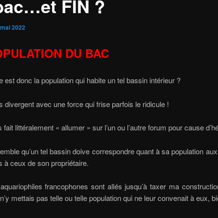
bac…et FIN ?
 mai 2022
OPULATION DU BAC
 est donc la population qui habite un tel bassin intérieur ?
s divergent avec une force qui frise parfois le ridicule !
 fait littéralement « allumer » sur l’un ou l’autre forum pour cause d’hé
l semble qu’un tel bassin doive correspondre quant à sa population au
s à ceux de son propriétaire.
quariophiles francophones sont allés jusqu’à taxer ma constructio
je n’y mettais pas telle ou telle population qui ne leur convenait à eux, b