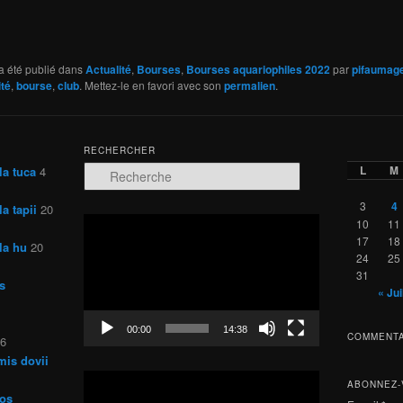
a été publié dans
Actualité
,
Bourses
,
Bourses aquariophiles 2022
par
pifaumag
ité
,
bourse
,
club
. Mettez-le en favori avec son
permalien
.
RECHERCHER
L
M
la tuca
4
R
e
c
3
4
a tapii
20
h
Lecteur
10
11
e
vidéo
17
18
la hu
20
r
24
25
c
31
s
h
« Jui
e
00:00
14:38
COMMENTA
26
mis dovii
Lecteur
ABONNEZ-
vidéo
ros