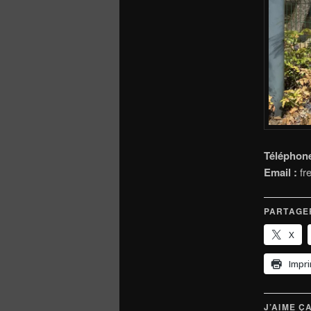
Téléphone
Email :
fr
PARTAGER
X
Impr
J’AIME ÇA