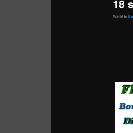
18 
Publié le
5 