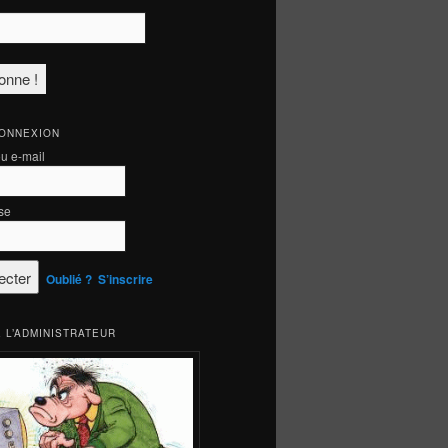
CONNEXION
ou e-mail
se
Oublié ?
S’inscrire
 L’ADMINISTRATEUR