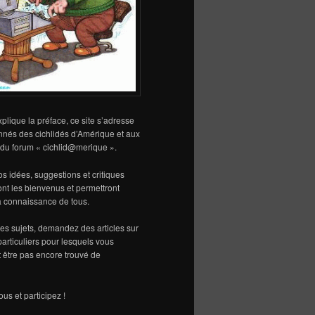
lique la préface, ce site s’adresse
nnés des cichlidés d’Amérique et aux
s du forum « cichlid@merique ».
vos idées, suggestions et critiques
sont les bienvenus et permettront
la connaissance de tous.
s sujets, demandez des articles sur
particuliers pour lesquels vous
 être pas encore trouvé de
us et participez !