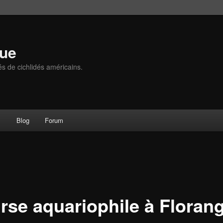
que
és de cichlidés américains.
s
Blog
Forum
rse aquariophile à Florang