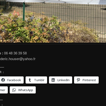
 :
06 48 36 39 58
ederic.houser@yahoo.fr
 :
Facebook
Tumblr
LinkedIn
Pinterest
imer
WhatsApp
 :