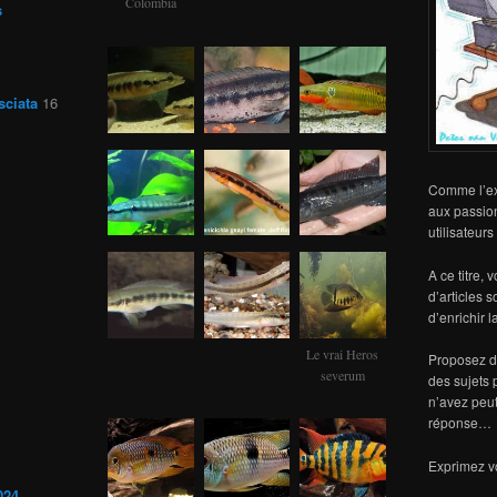
Colombia
s
sciata
16
Comme l’exp
aux passio
utilisateur
A ce titre, 
d’articles 
d’enrichir 
Le vrai Heros
Proposez de
severum
des sujets 
n’avez peut
réponse…
Exprimez vo
024