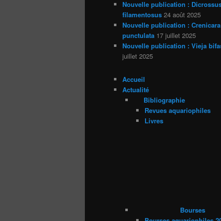
Nouvelle publication : Dicrossu
filamentosus
24 août 2025
Nouvelle publication : Crenicara
punctulata
17 juillet 2025
Nouvelle publication : Vieja bifa
juillet 2025
Accueil
Actualité
Bibliographie
Revues aquariophiles
Livres
Bourses
Bourses aquariophiles 2