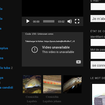
E-mail
*
la
la
00:00
03:02
s
ÉTAT DE 
Lecteur
Code 150: Unknown error.
Identifiant 
vidéo
Télécharger le fichier: https://youtu.be/mij8roWo0hc?_=3
roplus
Mot de pas
ros
la tuba
2
rys
LE MOT DE
5
a candidi
Crenicichla
Crenicichla
Lugubris
Lugubris johann