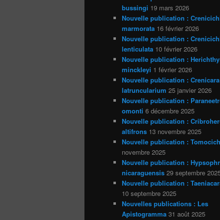
bussingi
19 mars 2026
Nouvelle publication : Crenicich
marmorata
16 février 2026
Nouvelle publication : Crenicich
lenticulata
10 février 2026
Nouvelle publication : Herichthy
minckleyi
1 février 2026
Nouvelle publication : Crenicara
latruncularium
25 janvier 2026
Nouvelle publication : Paraneet
omonti
6 décembre 2025
Nouvelle publication : Cribrohe
altifrons
13 novembre 2025
Nouvelle publication : Tomocich
novembre 2025
Nouvelle publication : Hypsoph
nicaraguensis
29 septembre 202
Nouvelle publication : Taeniacar
10 septembre 2025
Nouvelles publications : Les
Apistogramma
31 août 2025