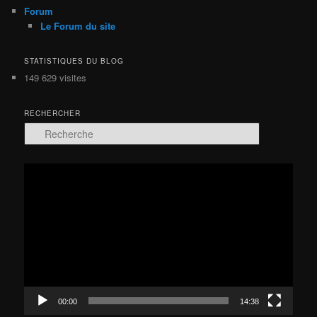
Forum
Le Forum du site
STATISTIQUES DU BLOG
149 629 visites
RECHERCHER
R
e
c
h
Lecteur
e
vidéo
r
c
h
e
00:00
14:38