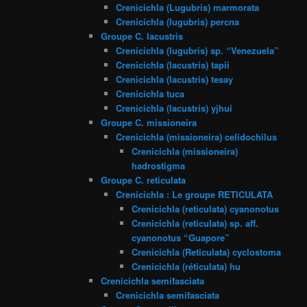
Crenicichla (Lugubris) marmorata
Crenicichla (lugubris) percna
Groupe C. lacustris
Crenicichla (lugubris) sp. “Venezuela”
Crenicichla (lacustris) tapii
Crenicichla (lacustris) tesay
Crenicichla tuca
Crenicichla (lacustris) yjhui
Groupe C. missioneira
Crenicichla (missioneira) celidochilus
Crenicichla (missioneira)
hadrostigma
Groupe C. reticulata
Crenicichla : Le groupe RETICULATA
Crenicichla (reticulata) cyanonotus
Crenicichla (reticulata) sp. aff.
cyanonotus “Guapore”
Crenicichla (Reticulata) cyclostoma
Crenicichla (réticulata) hu
Crenicichla semifasciata
Crenicichla semifasciata