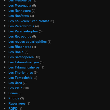
Les Mesohéros
(3)
Les Mesonauta
(5)
Les Nannacara
(2)
Les Nosferatu
(4)
Les nouveaux Crenicichlas
(2)
Les Parachromis
(4)
Les Paraneetroplus
(6)
Les Retroculus
(5)
Les revues aquariophiles
(5)
Les Rheoheros
(4)
Les Rocio
(5)
Les Satanoperca
(10)
Les Tahuantinsuyoa
(4)
Les Talamancaheros
(1)
Les Thorichthys
(5)
Les Tomocichla
(2)
Les Uaru
(7)
Les Vieja
(10)
Livres
(8)
Photos
(3)
Reportages
(1)
RGPD
(1)