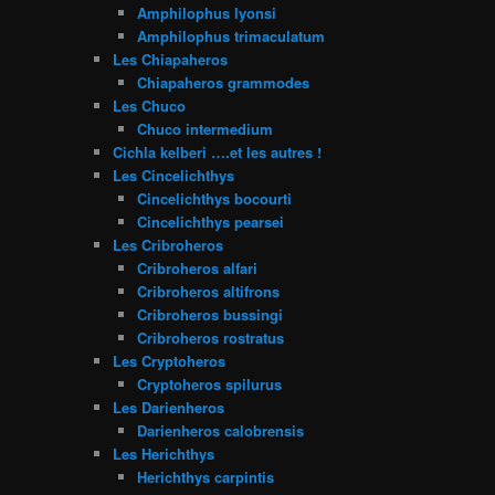
Amphilophus lyonsi
Amphilophus trimaculatum
Les Chiapaheros
Chiapaheros grammodes
Les Chuco
Chuco intermedium
Cichla kelberi ….et les autres !
Les Cincelichthys
Cincelichthys bocourti
Cincelichthys pearsei
Les Cribroheros
Cribroheros alfari
Cribroheros altifrons
Cribroheros bussingi
Cribroheros rostratus
Les Cryptoheros
Cryptoheros spilurus
Les Darienheros
Darienheros calobrensis
Les Herichthys
Herichthys carpintis