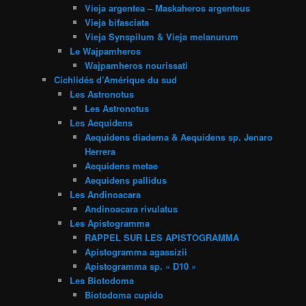
Vieja argentea – Maskaheros argenteus
Vieja bifasciata
Vieja Synspilum & Vieja melanurum
Le Wajpamheros
Wajpamheros nourissati
Cichlidés d’Amérique du sud
Les Astronotus
Les Astronotus
Les Aequidens
Aequidens diadema & Aequidens sp. Jenaro
Herrera
Aequidens metae
Aequidens pallidus
Les Andinoacara
Andinoacara rivulatus
Les Apistogramma
RAPPEL SUR LES APISTOGRAMMA
Apistogramma agassizii
Apistogramma sp. « D10 »
Les Biotodoma
Biotodoma cupido