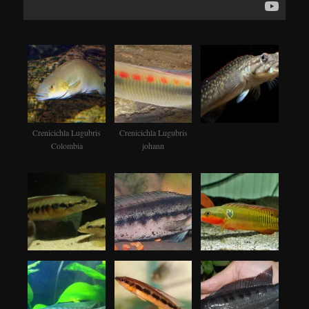
Crenicichla Lugubris
Crenicichla Lugubris
Colombia
johann