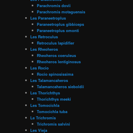
Parachromis dovii
Parachromis motaguensis
Les Paraneetroplus
Paraneetroplus gibbiceps
Paraneetroplus omonti
Les Retroculus
Retroculus lapidifier
Les Rheoheros
Rheoheros coeruleus
Rheoheros lentiginosus
Les Rocio
Rocio spinosissima
Les Talamancaheros
Talamancaheros sieboldii
Les Thorichthys
Thorichthys meeki
Les Tomocichla
Tomocichla tuba
Le Trichromis
Trichromis salvini
Les Vieja