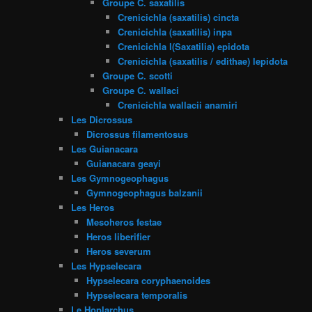
Groupe C. saxatilis
Crenicichla (saxatilis) cincta
Crenicichla (saxatilis) inpa
Crenicichla l(Saxatilia) epidota
Crenicichla (saxatilis / edithae) lepidota
Groupe C. scotti
Groupe C. wallaci
Crenicichla wallacii anamiri
Les Dicrossus
Dicrossus filamentosus
Les Guianacara
Guianacara geayi
Les Gymnogeophagus
Gymnogeophagus balzanii
Les Heros
Mesoheros festae
Heros liberifier
Heros severum
Les Hypselecara
Hypselecara coryphaenoides
Hypselecara temporalis
Le Hoplarchus