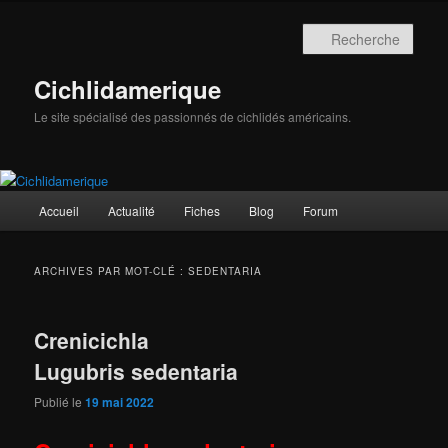
Aller
Aller
au
au
Rech
contenu
contenu
principal
secondaire
Cichlidamerique
Le site spécialisé des passionnés de cichlidés américains.
Menu
Accueil
Actualité
Fiches
Blog
Forum
principal
ARCHIVES PAR MOT-CLÉ :
SEDENTARIA
Crenicichla
Lugubris sedentaria
Publié le
19 mai 2022