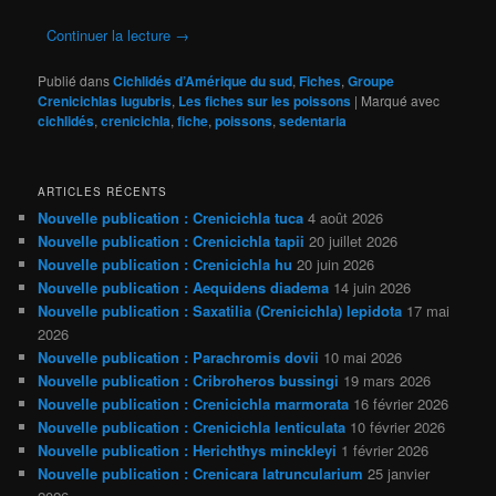
Continuer la lecture
→
Publié dans
Cichlidés d’Amérique du sud
,
Fiches
,
Groupe
Crenicichlas lugubris
,
Les fiches sur les poissons
|
Marqué avec
cichlidés
,
crenicichla
,
fiche
,
poissons
,
sedentaria
ARTICLES RÉCENTS
Nouvelle publication : Crenicichla tuca
4 août 2026
Nouvelle publication : Crenicichla tapii
20 juillet 2026
Nouvelle publication : Crenicichla hu
20 juin 2026
Nouvelle publication : Aequidens diadema
14 juin 2026
Nouvelle publication : Saxatilia (Crenicichla) lepidota
17 mai
2026
Nouvelle publication : Parachromis dovii
10 mai 2026
Nouvelle publication : Cribroheros bussingi
19 mars 2026
Nouvelle publication : Crenicichla marmorata
16 février 2026
Nouvelle publication : Crenicichla lenticulata
10 février 2026
Nouvelle publication : Herichthys minckleyi
1 février 2026
Nouvelle publication : Crenicara latruncularium
25 janvier