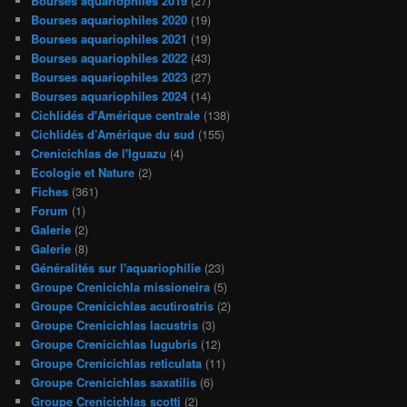
Bourses aquariophiles 2019
(27)
Bourses aquariophiles 2020
(19)
Bourses aquariophiles 2021
(19)
Bourses aquariophiles 2022
(43)
Bourses aquariophiles 2023
(27)
Bourses aquariophiles 2024
(14)
Cichlidés d'Amérique centrale
(138)
Cichlidés d’Amérique du sud
(155)
Crenicichlas de l'Iguazu
(4)
Ecologie et Nature
(2)
Fiches
(361)
Forum
(1)
Galerie
(2)
Galerie
(8)
Généralités sur l'aquariophilie
(23)
Groupe Crenicichla missioneira
(5)
Groupe Crenicichlas acutirostris
(2)
Groupe Crenicichlas lacustris
(3)
Groupe Crenicichlas lugubris
(12)
Groupe Crenicichlas reticulata
(11)
Groupe Crenicichlas saxatilis
(6)
Groupe Crenicichlas scotti
(2)