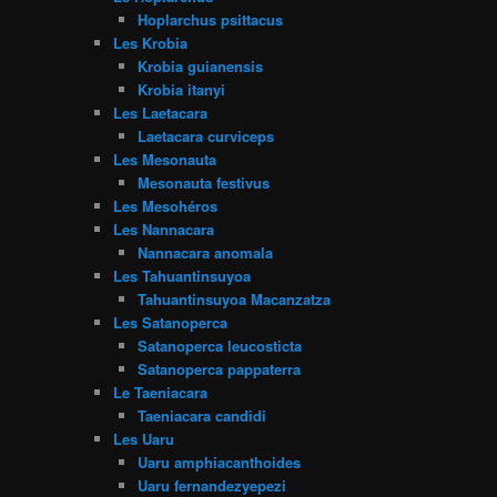
Hoplarchus psittacus
Les Krobia
Krobia guianensis
Krobia itanyi
Les Laetacara
Laetacara curviceps
Les Mesonauta
Mesonauta festivus
Les Mesohéros
Les Nannacara
Nannacara anomala
Les Tahuantinsuyoa
Tahuantinsuyoa Macanzatza
Les Satanoperca
Satanoperca leucosticta
Satanoperca pappaterra
Le Taeniacara
Taeniacara candidi
Les Uaru
Uaru amphiacanthoides
Uaru fernandezyepezi