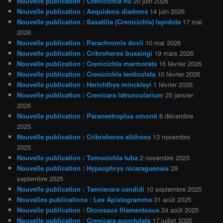
Nouvelle publication : Crenicichla hu
20 juin 2026
Nouvelle publication : Aequidens diadema
14 juin 2026
Nouvelle publication : Saxatilia (Crenicichla) lepidota
17 mai
2026
Nouvelle publication : Parachromis dovii
10 mai 2026
Nouvelle publication : Cribroheros bussingi
19 mars 2026
Nouvelle publication : Crenicichla marmorata
16 février 2026
Nouvelle publication : Crenicichla lenticulata
10 février 2026
Nouvelle publication : Herichthys minckleyi
1 février 2026
Nouvelle publication : Crenicara latruncularium
25 janvier
2026
Nouvelle publication : Paraneetroplus omonti
6 décembre
2025
Nouvelle publication : Cribroheros altifrons
13 novembre
2025
Nouvelle publication : Tomocichla tuba
2 novembre 2025
Nouvelle publication : Hypsophrys nicaraguensis
29
septembre 2025
Nouvelle publication : Taeniacara candidi
10 septembre 2025
Nouvelles publications : Les Apistogramma
31 août 2025
Nouvelle publication : Dicrossus filamentosus
24 août 2025
Nouvelle publication : Crenicara punctulata
17 juillet 2025