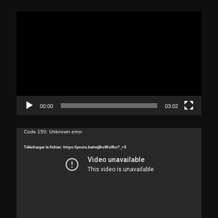
Lecteur
vidéo
00:00
03:02
Lecteur
Code 150: Unknown error.
vidéo
Télécharger le fichier: https://youtu.be/mij8roWo0hc?_=3