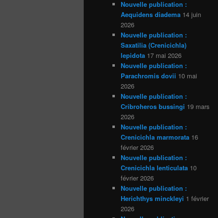
Nouvelle publication :
Aequidens diadema
14 juin
2026
Nouvelle publication :
Saxatilia (Crenicichla)
lepidota
17 mai 2026
Nouvelle publication :
Parachromis dovii
10 mai
2026
Nouvelle publication :
Cribroheros bussingi
19 mars
2026
Nouvelle publication :
Crenicichla marmorata
16
février 2026
Nouvelle publication :
Crenicichla lenticulata
10
février 2026
Nouvelle publication :
Herichthys minckleyi
1 février
2026