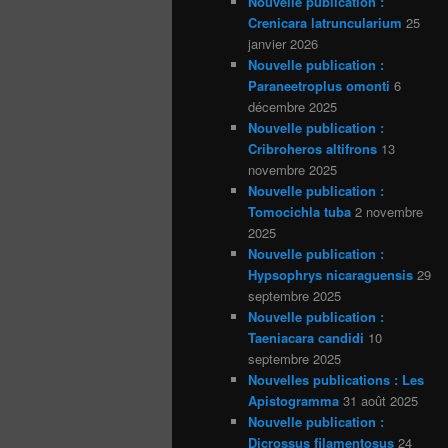
Nouvelle publication :
Crenicara latruncularium
25
janvier 2026
Nouvelle publication :
Paraneetroplus omonti
6
décembre 2025
Nouvelle publication :
Cribroheros altifrons
13
novembre 2025
Nouvelle publication :
Tomocichla tuba
2 novembre
2025
Nouvelle publication :
Hypsophrys nicaraguensis
29
septembre 2025
Nouvelle publication :
Taeniacara candidi
10
septembre 2025
Nouvelles publications : Les
Apistogramma
31 août 2025
Nouvelle publication :
Dicrossus filamentosus
24