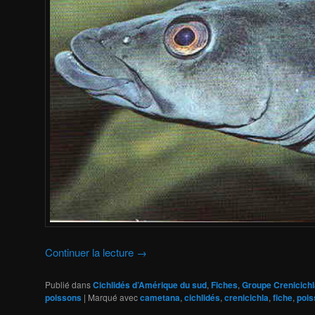
Continuer la lecture
→
Publié dans
Cichlidés d’Amérique du sud
,
Fiches
,
Groupe Crenicichl
poissons
|
Marqué avec
cametana
,
cichlidés
,
crenicichla
,
fiche
,
pois