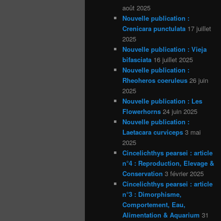
août 2025
Nouvelle publication :
Crenicara punctulata
17 juillet
2025
Nouvelle publication : Vieja
bifasciata
16 juillet 2025
Nouvelle publication :
Rheoheros coeruleus
26 juin
2025
Nouvelle publication : Les
Flowerhorns
24 juin 2025
Nouvelle publication :
Laetacara curviceps
3 mai
2025
Cincelichthys pearsei : article
n°4 : Reproduction, Elevage &
Conservation
3 février 2025
Cincelichthys pearsei : article
n°3 : Dimorphisme,
Comportement, Eau,
Alimentation & Aquarium
31