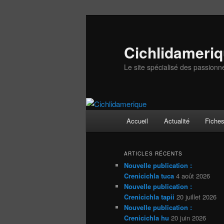
Aller
Aller
au
au
contenu
contenu
Cichlidameri
principal
secondaire
Le site spécialisé des passionn
Menu
Accueil
Actualité
Fiche
principal
ARTICLES RÉCENTS
Nouvelle publication :
Crenicichla tuca
4 août 2026
Nouvelle publication :
Crenicichla tapii
20 juillet 2026
Nouvelle publication :
Crenicichla hu
20 juin 2026