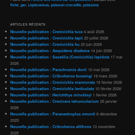
fiche
,
gar
,
Lepisosteus
,
poisson crocodile
,
poissons
ARTICLES RÉCENTS
Nouvelle publication : Crenicichla tuca
4 août 2026
Nouvelle publication : Crenicichla tapii
20 juillet 2026
Nouvelle publication : Crenicichla hu
20 juin 2026
Nouvelle publication : Aequidens diadema
14 juin 2026
Nouvelle publication : Saxatilia (Crenicichla) lepidota
17 mai
2026
Nouvelle publication : Parachromis dovii
10 mai 2026
Nouvelle publication : Cribroheros bussingi
19 mars 2026
Nouvelle publication : Crenicichla marmorata
16 février 2026
Nouvelle publication : Crenicichla lenticulata
10 février 2026
Nouvelle publication : Herichthys minckleyi
1 février 2026
Nouvelle publication : Crenicara latruncularium
25 janvier
2026
Nouvelle publication : Paraneetroplus omonti
6 décembre
2025
Nouvelle publication : Cribroheros altifrons
13 novembre
2025