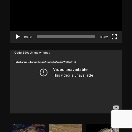
00:00
03:02
Lecteur
Code 150: Unknown error.
vidéo
Télécharger le fichier: https://youtu.be/mij8roWo0hc?_=3