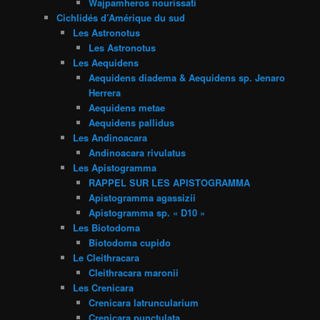
Wajpamheros nourissati
Cichlidés d’Amérique du sud
Les Astronotus
Les Astronotus
Les Aequidens
Aequidens diadema & Aequidens sp. Jenaro
Herrera
Aequidens metae
Aequidens pallidus
Les Andinoacara
Andinoacara rivulatus
Les Apistogramma
RAPPEL SUR LES APISTOGRAMMA
Apistogramma agassizii
Apistogramma sp. « D10 »
Les Biotodoma
Biotodoma cupido
Le Cleithracara
Cleithracara maronii
Les Crenicara
Crenicara latruncularium
Crenicara punctulata