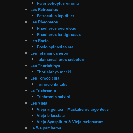
Paraneetroplus omonti
Les Retroculus
Retroculus lapidifier
Les Rheoheros
Rheoheros coeruleus
Rheoheros lentiginosus
Les Rocio
Rocio spinosissima
Les Talamancaheros
Talamancaheros sieboldii
Les Thorichthys
Thorichthys meeki
Les Tomocichla
Tomocichla tuba
Le Trichromis
Trichromis salvini
Les Vieja
Vieja argentea – Maskaheros argenteus
Vieja bifasciata
Vieja Synspilum & Vieja melanurum
Le Wajpamheros