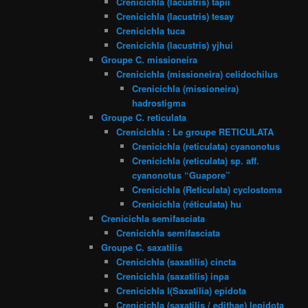
Crenicichla (lacustris) tapii
Crenicichla (lacustris) tesay
Crenicichla tuca
Crenicichla (lacustris) yjhui
Groupe C. missioneira
Crenicichla (missioneira) celidochilus
Crenicichla (missioneira)
hadrostigma
Groupe C. reticulata
Crenicichla : Le groupe RETICULATA
Crenicichla (reticulata) cyanonotus
Crenicichla (reticulata) sp. aff.
cyanonotus “Guapore”
Crenicichla (Reticulata) cyclostoma
Crenicichla (réticulata) hu
Crenicichla semifasciata
Crenicichla semifasciata
Groupe C. saxatilis
Crenicichla (saxatilis) cincta
Crenicichla (saxatilis) inpa
Crenicichla l(Saxatilia) epidota
Crenicichla (saxatilis / edithae) lepidota