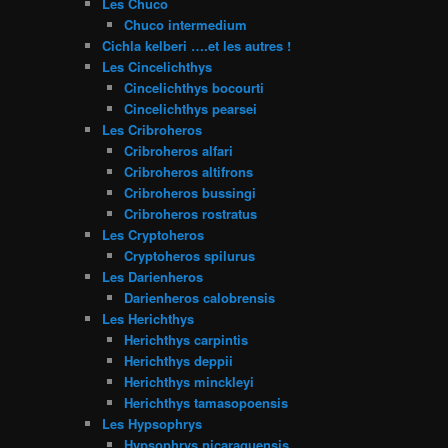
Les Chuco
Chuco intermedium
Cichla kelberi ….et les autres !
Les Cincelichthys
Cincelichthys bocourti
Cincelichthys pearsei
Les Cribroheros
Cribroheros alfari
Cribroheros altifrons
Cribroheros bussingi
Cribroheros rostratus
Les Cryptoheros
Cryptoheros spilurus
Les Darienheros
Darienheros calobrensis
Les Herichthys
Herichthys carpintis
Herichthys deppii
Herichthys minckleyi
Herichthys tamasopoensis
Les Hypsophrys
Hypsophrys nicaraguensis