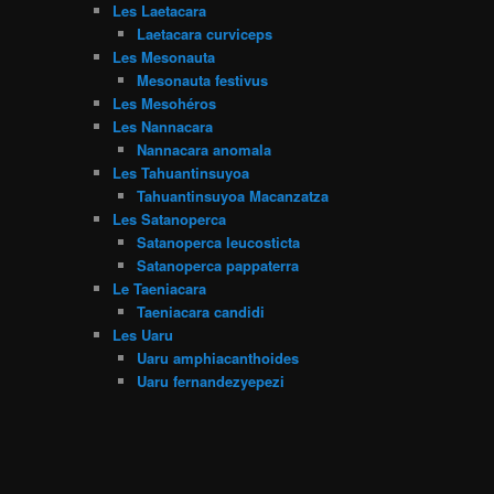
Les Laetacara
Laetacara curviceps
Les Mesonauta
Mesonauta festivus
Les Mesohéros
Les Nannacara
Nannacara anomala
Les Tahuantinsuyoa
Tahuantinsuyoa Macanzatza
Les Satanoperca
Satanoperca leucosticta
Satanoperca pappaterra
Le Taeniacara
Taeniacara candidi
Les Uaru
Uaru amphiacanthoides
Uaru fernandezyepezi