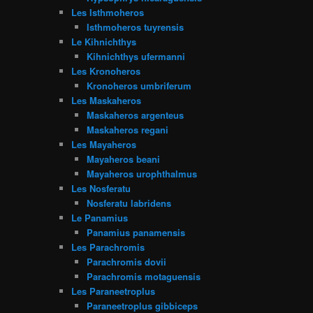
Les Isthmoheros
Isthmoheros tuyrensis
Le Kihnichthys
Kihnichthys ufermanni
Les Kronoheros
Kronoheros umbriferum
Les Maskaheros
Maskaheros argenteus
Maskaheros regani
Les Mayaheros
Mayaheros beani
Mayaheros urophthalmus
Les Nosferatu
Nosferatu labridens
Le Panamius
Panamius panamensis
Les Parachromis
Parachromis dovii
Parachromis motaguensis
Les Paraneetroplus
Paraneetroplus gibbiceps