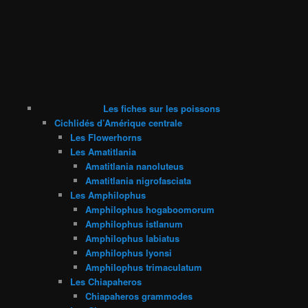
Les fiches sur les poissons
Cichlidés d’Amérique centrale
Les Flowerhorns
Les Amatitlania
Amatitlania nanoluteus
Amatitlania nigrofasciata
Les Amphilophus
Amphilophus hogaboomorum
Amphilophus istlanum
Amphilophus labiatus
Amphilophus lyonsi
Amphilophus trimaculatum
Les Chiapaheros
Chiapaheros grammodes