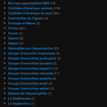
Bourses aquariophiles 2024
(14)
Cichlidés d'Amérique centrale
(138)
Cichlidés d’Amérique du sud
(155)
Crenicichlas de l'Iguazu
(4)
Ecologie et Nature
(2)
Fiches
(361)
Forum
(1)
Galerie
(8)
Galerie
(2)
Généralités sur l'aquariophilie
(23)
Groupe Crenicichla missioneira
(5)
Groupe Crenicichlas acutirostris
(2)
Groupe Crenicichlas lacustris
(3)
Groupe Crenicichlas lugubris
(12)
Groupe Crenicichlas reticulata
(11)
Groupe Crenicichlas saxatilis
(6)
Groupe Crenicichlas scotti
(2)
Groupe Crenicichlas wallaci
(2)
Histoire de l'Aquariophilie
(7)
Le Cleithracara
(2)
Le Hoplarchus
(1)