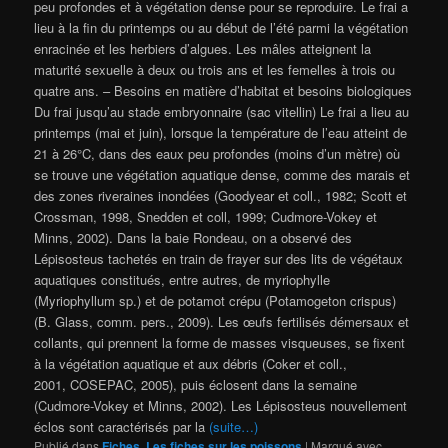
peu profondes et à végétation dense pour se reproduire. Le frai a
lieu à la fin du printemps ou au début de l’été parmi la végétation
enracinée et les herbiers d’algues. Les mâles atteignent la
maturité sexuelle à deux ou trois ans et les femelles à trois ou
quatre ans. – Besoins en matière d’habitat et besoins biologiques
Du frai jusqu’au stade embryonnaire (sac vitellin) Le frai a lieu au
printemps (mai et juin), lorsque la température de l’eau atteint de
21 à 26°C, dans des eaux peu profondes (moins d’un mètre) où
se trouve une végétation aquatique dense, comme des marais et
des zones riveraines inondées (Goodyear et coll., 1982; Scott et
Crossman, 1998, Snedden et coll, 1999; Cudmore-Vokey et
Minns, 2002). Dans la baie Rondeau, on a observé des
Lépisosteus tachetés en train de frayer sur des lits de végétaux
aquatiques constitués, entre autres, de myriophylle
(Myriophyllum sp.) et de potamot crépu (Potamogeton crispus)
(B. Glass, comm. pers., 2009). Les œufs fertilisés démersaux et
collants, qui prennent la forme de masses visqueuses, se fixent
à la végétation aquatique et aux débris (Coker et coll.,
2001, COSEPAC, 2005), puis éclosent dans la semaine
(Cudmore-Vokey et Minns, 2002). Les Lépisosteus nouvellement
éclos sont caractérisés par la
(suite…)
Publié dans
Fiches
,
Les fiches sur les poissons
|
Marqué avec