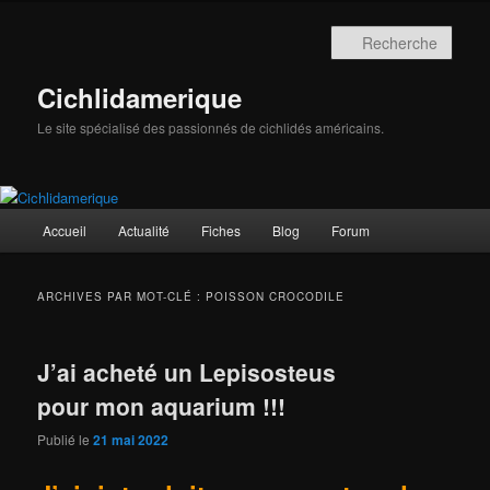
Aller
Aller
au
au
Rech
contenu
contenu
principal
secondaire
Cichlidamerique
Le site spécialisé des passionnés de cichlidés américains.
Menu
Accueil
Actualité
Fiches
Blog
Forum
principal
ARCHIVES PAR MOT-CLÉ :
POISSON CROCODILE
J’ai acheté un Lepisosteus
pour mon aquarium !!!
Publié le
21 mai 2022