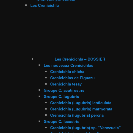
Les Crenicichla
Les Crenicichla – DOSSIER
Les nouveaux Crenicichlas
Crenicichla chicha
Crenicichlas de l’Iguazu
Crenicichla tesay
Groupe C. acutirostris
Groupe C. lugubris
Crenicichla (Lugubris) lenticulata
Crenicichla (Lugubris) marmorata
Crenicichla (lugubris) percna
Groupe C. lacustris
Crenicichla (lugubris) sp. “Venezuela”