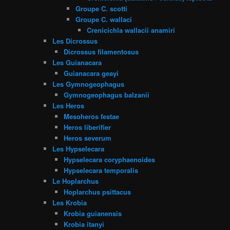
Groupe C. scotti
Groupe C. wallaci
Crenicichla wallacii anamiri
Les Dicrossus
Dicrossus filamentosus
Les Guianacara
Guianacara geayi
Les Gymnogeophagus
Gymnogeophagus balzanii
Les Heros
Mesoheros festae
Heros liberifier
Heros severum
Les Hypselecara
Hypselecara coryphaenoides
Hypselecara temporalis
Le Hoplarchus
Hoplarchus psittacus
Les Krobia
Krobia guianensis
Krobia itanyi