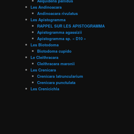
Aequidens pallidus
Les Andinoacara
Andinoacara rivulatus
Les Apistogramma
RAPPEL SUR LES APISTOGRAMMA
Apistogramma agassizii
Apistogramma sp. « D10 »
Les Biotodoma
Biotodoma cupido
Le Cleithracara
Cleithracara maronii
Les Crenicara
Crenicara latruncularium
Crenicara punctulata
Les Crenicichla