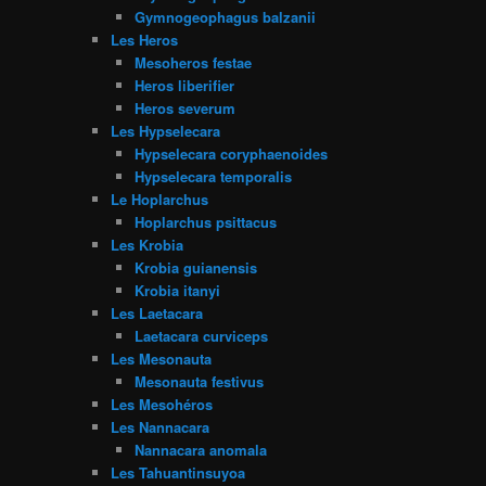
Gymnogeophagus balzanii
Les Heros
Mesoheros festae
Heros liberifier
Heros severum
Les Hypselecara
Hypselecara coryphaenoides
Hypselecara temporalis
Le Hoplarchus
Hoplarchus psittacus
Les Krobia
Krobia guianensis
Krobia itanyi
Les Laetacara
Laetacara curviceps
Les Mesonauta
Mesonauta festivus
Les Mesohéros
Les Nannacara
Nannacara anomala
Les Tahuantinsuyoa