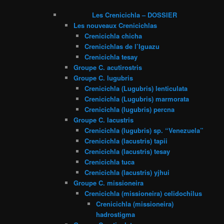
Les Crenicichla – DOSSIER
Les nouveaux Crenicichlas
Crenicichla chicha
Crenicichlas de l’Iguazu
Crenicichla tesay
Groupe C. acutirostris
Groupe C. lugubris
Crenicichla (Lugubris) lenticulata
Crenicichla (Lugubris) marmorata
Crenicichla (lugubris) percna
Groupe C. lacustris
Crenicichla (lugubris) sp. “Venezuela”
Crenicichla (lacustris) tapii
Crenicichla (lacustris) tesay
Crenicichla tuca
Crenicichla (lacustris) yjhui
Groupe C. missioneira
Crenicichla (missioneira) celidochilus
Crenicichla (missioneira)
hadrostigma