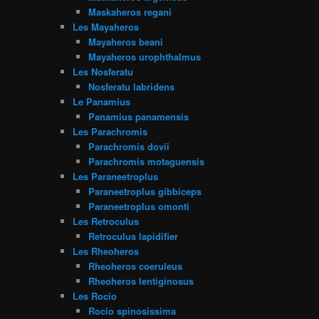
Maskaheros regani
Les Mayaheros
Mayaheros beani
Mayaheros urophthalmus
Les Nosferatu
Nosferatu labridens
Le Panamius
Panamius panamensis
Les Parachromis
Parachromis dovii
Parachromis motaguensis
Les Paraneetroplus
Paraneetroplus gibbiceps
Paraneetroplus omonti
Les Retroculus
Retroculus lapidifier
Les Rheoheros
Rheoheros coeruleus
Rheoheros lentiginosus
Les Rocio
Rocio spinosissima