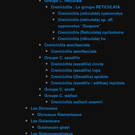
Groupe C. reticulata
Crenicichla : Le groupe RETICULATA
Crenicichla (reticulata) cyanonotus
Crenicichla (reticulata) sp. aff.
cyanonotus “Guapore”
Crenicichla (Reticulata) cyclostoma
Crenicichla (réticulata) hu
Crenicichla semifasciata
Crenicichla semifasciata
Groupe C. saxatilis
Crenicichla (saxatilis) cincta
Crenicichla (saxatilis) inpa
Crenicichla l(Saxatilia) epidota
Crenicichla (saxatilis / edithae) lepidota
Groupe C. scotti
Groupe C. wallaci
Crenicichla wallacii anamiri
Les Dicrossus
Dicrossus filamentosus
Les Guianacara
Guianacara geayi
Les Gymnogeophagus