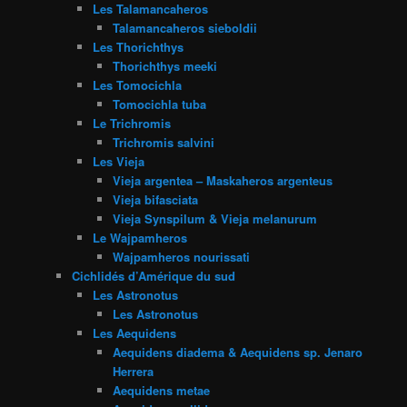
Les Talamancaheros
Talamancaheros sieboldii
Les Thorichthys
Thorichthys meeki
Les Tomocichla
Tomocichla tuba
Le Trichromis
Trichromis salvini
Les Vieja
Vieja argentea – Maskaheros argenteus
Vieja bifasciata
Vieja Synspilum & Vieja melanurum
Le Wajpamheros
Wajpamheros nourissati
Cichlidés d’Amérique du sud
Les Astronotus
Les Astronotus
Les Aequidens
Aequidens diadema & Aequidens sp. Jenaro
Herrera
Aequidens metae