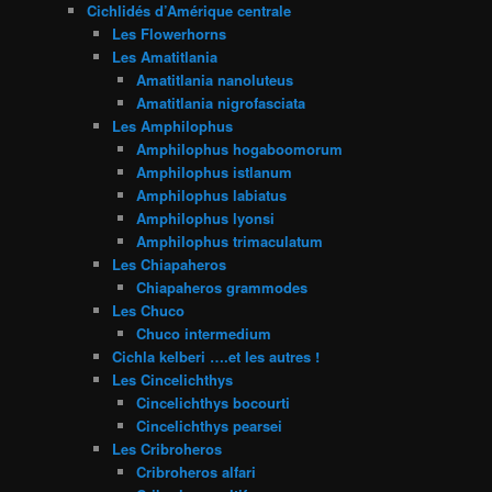
Cichlidés d’Amérique centrale
Les Flowerhorns
Les Amatitlania
Amatitlania nanoluteus
Amatitlania nigrofasciata
Les Amphilophus
Amphilophus hogaboomorum
Amphilophus istlanum
Amphilophus labiatus
Amphilophus lyonsi
Amphilophus trimaculatum
Les Chiapaheros
Chiapaheros grammodes
Les Chuco
Chuco intermedium
Cichla kelberi ….et les autres !
Les Cincelichthys
Cincelichthys bocourti
Cincelichthys pearsei
Les Cribroheros
Cribroheros alfari