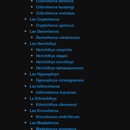
Cribroheros altifrons
Cribroheros bussingi
Cribroheros rostratus
Les Cryptoheros
Cryptoheros spilurus
Les Darienheros
Darienheros calobrensis
Les Herichthys
Herichthys carpintis
Herichthys deppii
Herichthys minckleyi
Herichthys tamasopoensis
Les Hypsophrys
Hypsophrys nicaraguensis
Les Isthmoheros
Isthmoheros tuyrensis
Le Kihnichthys
Kihnichthys ufermanni
Les Kronoheros
Kronoheros umbriferum
Les Maskaheros
Maskaheros argenteus