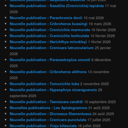
Nouvelle publication : Saxatilia (Crenicichla) lepidota
17 mai
2026
Nouvelle publication : Parachromis dovii
10 mai 2026
Nouvelle publication : Cribroheros bussingi
19 mars 2026
Nouvelle publication : Crenicichla marmorata
16 février 2026
Nouvelle publication : Crenicichla lenticulata
10 février 2026
Nouvelle publication : Herichthys minckleyi
1 février 2026
Nouvelle publication : Crenicara latruncularium
25 janvier
2026
Nouvelle publication : Paraneetroplus omonti
6 décembre
2025
Nouvelle publication : Cribroheros altifrons
13 novembre
2025
Nouvelle publication : Tomocichla tuba
2 novembre 2025
Nouvelle publication : Hypsophrys nicaraguensis
29
septembre 2025
Nouvelle publication : Taeniacara candidi
10 septembre 2025
Nouvelles publications : Les Apistogramma
31 août 2025
Nouvelle publication : Dicrossus filamentosus
24 août 2025
Nouvelle publication : Crenicara punctulata
17 juillet 2025
Nouvelle publication : Vieja bifasciata
16 juillet 2025