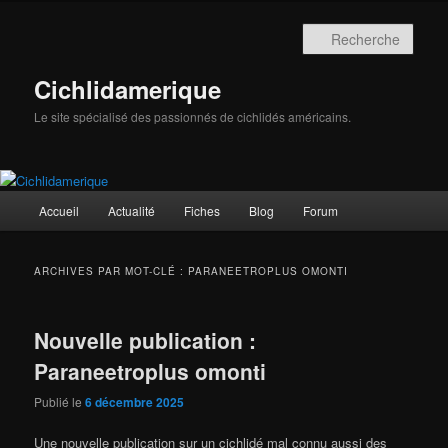
Aller
Aller
au
au
Rech
contenu
contenu
principal
secondaire
Cichlidamerique
Le site spécialisé des passionnés de cichlidés américains.
Menu
Accueil
Actualité
Fiches
Blog
Forum
principal
ARCHIVES PAR MOT-CLÉ :
PARANEETROPLUS OMONTI
Nouvelle publication :
Paraneetroplus omonti
Publié le
6 décembre 2025
Une nouvelle publication sur un cichlidé mal connu aussi des