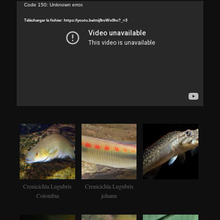
Lecteur
Code 150: Unknown error.
vidéo
Télécharger le fichier: https://youtu.be/mij8roWo0hc?_=3
Crenicichla Lugubris
Crenicichla Lugubris
Colombia
johann