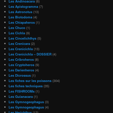
Les Andinoacara
(6)
Les Apistogramma
(7)
Les Astronotus
(13)
Les Biotodoma
(4)
Les Chiapaheros
(1)
Les Chuco
(1)
Les Cichla
(9)
Les Cincelichthys
(5)
Les Crenicara
(2)
Les Crenicichla
(13)
Les Crenicichla – DOSSIER
(4)
Les Cribroheros
(8)
Les Cryptoheros
(9)
Les Darienheros
(4)
Les Dicrossus
(1)
Les fiches sur les poissons
(304)
Les fiches techniques
(35)
Les FISHROOMs
(1)
Les Guianacara
(1)
Les Gymnogeophagus
(3)
Les Gymnogeophagus
(4)
Les Herichthys
(13)