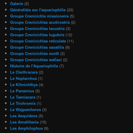
Galerie
(2)
Généralités sur l'aquariophilie
(23)
Groupe Crenicichla missioneira
(5)
Groupe Crenicichlas acutirostris
(2)
Groupe Crenicichlas lacustris
(3)
Groupe Crenicichlas lugubris
(12)
Groupe Crenicichlas reticulata
(11)
Groupe Crenicichlas saxatilis
(6)
Groupe Crenicichlas scotti
(2)
Groupe Crenicichlas wallaci
(2)
Histoire de l'Aquariophilie
(7)
Le Cleithracara
(2)
Le Hoplarchus
(1)
Le Kihnichthys
(4)
Le Panamius
(5)
Le Taeniacara
(1)
Le Trichromis
(1)
Le Wajpamheros
(3)
Les Aequidens
(5)
Les Amatitlania
(15)
Les Amphilophus
(9)