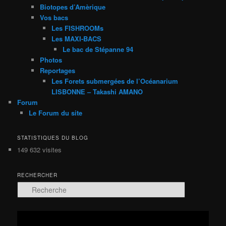
Biotopes d’Amèrique
Vos bacs
Les FISHROOMs
Les MAXI-BACS
Le bac de Stépanne 94
Photos
Reportages
Les Forets submergées de l’Océanarium
LISBONNE – Takashi AMANO
Forum
Le Forum du site
STATISTIQUES DU BLOG
149 632 visites
RECHERCHER
R
e
c
h
Lecteur
e
vidéo