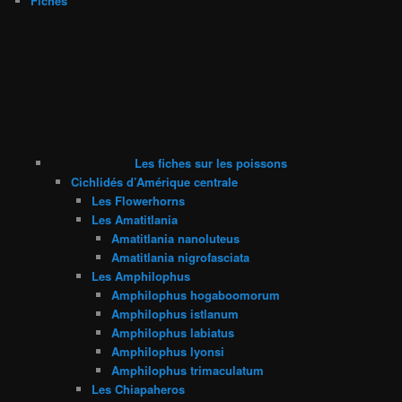
Fiches
Les fiches sur les poissons
Cichlidés d’Amérique centrale
Les Flowerhorns
Les Amatitlania
Amatitlania nanoluteus
Amatitlania nigrofasciata
Les Amphilophus
Amphilophus hogaboomorum
Amphilophus istlanum
Amphilophus labiatus
Amphilophus lyonsi
Amphilophus trimaculatum
Les Chiapaheros