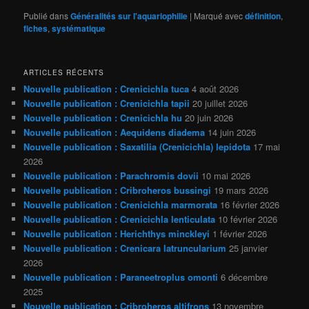
Publié dans
Généralités sur l'aquariophilie
|
Marqué avec
définition
,
fiches
,
systématique
ARTICLES RÉCENTS
Nouvelle publication : Crenicichla tuca
4 août 2026
Nouvelle publication : Crenicichla tapii
20 juillet 2026
Nouvelle publication : Crenicichla hu
20 juin 2026
Nouvelle publication : Aequidens diadema
14 juin 2026
Nouvelle publication : Saxatilia (Crenicichla) lepidota
17 mai
2026
Nouvelle publication : Parachromis dovii
10 mai 2026
Nouvelle publication : Cribroheros bussingi
19 mars 2026
Nouvelle publication : Crenicichla marmorata
16 février 2026
Nouvelle publication : Crenicichla lenticulata
10 février 2026
Nouvelle publication : Herichthys minckleyi
1 février 2026
Nouvelle publication : Crenicara latruncularium
25 janvier
2026
Nouvelle publication : Paraneetroplus omonti
6 décembre
2025
Nouvelle publication : Cribroheros altifrons
13 novembre