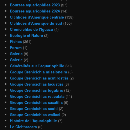
Bourses aquariophiles 2023
(27)
Bourses aquariophiles 2024
(14)
Cichlidés d'Amérique centrale
(138)
Cichlidés d’Amérique du sud
(155)
Crenicichlas de l'Iguazu
(4)
Ecologie et Nature
(2)
Fiches
(361)
Forum
(1)
Galerie
(8)
Galerie
(2)
Généralités sur l'aquariophilie
(23)
Groupe Crenicichla missioneira
(5)
Groupe Crenicichlas acutirostris
(2)
Groupe Crenicichlas lacustris
(3)
Groupe Crenicichlas lugubris
(12)
Groupe Crenicichlas reticulata
(11)
Groupe Crenicichlas saxatilis
(6)
Groupe Crenicichlas scotti
(2)
Groupe Crenicichlas wallaci
(2)
Histoire de l'Aquariophilie
(7)
Le Cleithracara
(2)