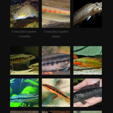
Crenicichla Lugubris
Crenicichla Lugubris
Colombia
johann