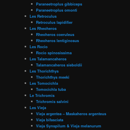
Paraneetroplus gibbiceps
Paraneetroplus omonti
Les Retroculus
Retroculus lapidifier
Les Rheoheros
Rheoheros coeruleus
Rheoheros lentiginosus
Les Rocio
Rocio spinosissima
Les Talamancaheros
Talamancaheros sieboldii
Les Thorichthys
Thorichthys meeki
Les Tomocichla
Tomocichla tuba
Le Trichromis
Trichromis salvini
Les Vieja
Vieja argentea – Maskaheros argenteus
Vieja bifasciata
Vieja Synspilum & Vieja melanurum