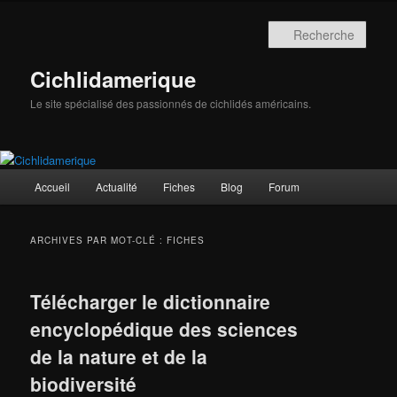
Aller
Aller
au
au
Rech
contenu
contenu
principal
secondaire
Cichlidamerique
Le site spécialisé des passionnés de cichlidés américains.
Menu
Accueil
Actualité
Fiches
Blog
Forum
principal
ARCHIVES PAR MOT-CLÉ :
FICHES
Télécharger le dictionnaire
encyclopédique des sciences
de la nature et de la
biodiversité