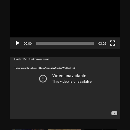
00:00
03:02
Lecteur
Code 150: Unknown error.
vidéo
Télécharger le fichier: https://youtu.be/mij8roWo0hc?_=3