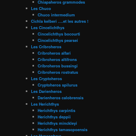
Chiapaheros grammodes
Les Chuco
Chuco intermedium
Cichla kelberi ….et les autres !
Les Cincelichthys
Cincelichthys bocourti
Cincelichthys pearsei
Les Cribroheros
Cribroheros alfari
Cribroheros altifrons
Cribroheros bussingi
Cribroheros rostratus
Les Cryptoheros
Cryptoheros spilurus
Les Darienheros
Darienheros calobrensis
Les Herichthys
Herichthys carpintis
Herichthys deppii
Herichthys minckleyi
Herichthys tamasopoensis
Les Hypsophrys