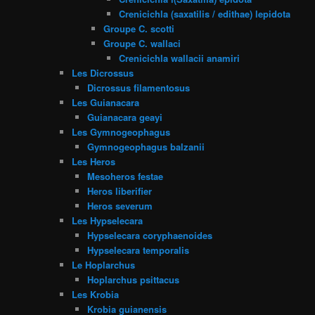
Crenicichla (saxatilis / edithae) lepidota
Groupe C. scotti
Groupe C. wallaci
Crenicichla wallacii anamiri
Les Dicrossus
Dicrossus filamentosus
Les Guianacara
Guianacara geayi
Les Gymnogeophagus
Gymnogeophagus balzanii
Les Heros
Mesoheros festae
Heros liberifier
Heros severum
Les Hypselecara
Hypselecara coryphaenoides
Hypselecara temporalis
Le Hoplarchus
Hoplarchus psittacus
Les Krobia
Krobia guianensis