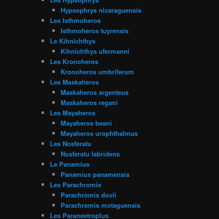
Hypsophrys nicaraguensis
Les Isthmoheros
Isthmoheros tuyrensis
Le Kihnichthys
Kihnichthys ufermanni
Les Kronoheros
Kronoheros umbriferum
Les Maskaheros
Maskaheros argenteus
Maskaheros regani
Les Mayaheros
Mayaheros beani
Mayaheros urophthalmus
Les Nosferatu
Nosferatu labridens
Le Panamius
Panamius panamensis
Les Parachromis
Parachromis dovii
Parachromis motaguensis
Les Paraneetroplus