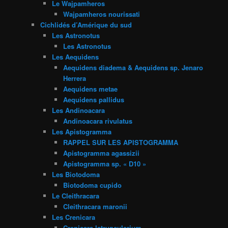
Le Wajpamheros
Wajpamheros nourissati
Cichlidés d’Amérique du sud
Les Astronotus
Les Astronotus
Les Aequidens
Aequidens diadema & Aequidens sp. Jenaro
Herrera
Aequidens metae
Aequidens pallidus
Les Andinoacara
Andinoacara rivulatus
Les Apistogramma
RAPPEL SUR LES APISTOGRAMMA
Apistogramma agassizii
Apistogramma sp. « D10 »
Les Biotodoma
Biotodoma cupido
Le Cleithracara
Cleithracara maronii
Les Crenicara
Crenicara latruncularium