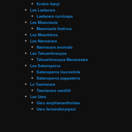
Krobia itanyi
Les Laetacara
Laetacara curviceps
Les Mesonauta
Mesonauta festivus
Les Mesohéros
Les Nannacara
Nannacara anomala
Les Tahuantinsuyoa
Tahuantinsuyoa Macanzatza
Les Satanoperca
Satanoperca leucosticta
Satanoperca pappaterra
Le Taeniacara
Taeniacara candidi
Les Uaru
Uaru amphiacanthoides
Uaru fernandezyepezi