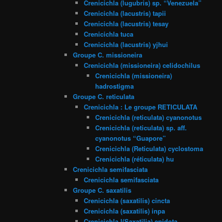
Crenicichla (lugubris) sp. “Venezuela”
Crenicichla (lacustris) tapii
Crenicichla (lacustris) tesay
Crenicichla tuca
Crenicichla (lacustris) yjhui
Groupe C. missioneira
Crenicichla (missioneira) celidochilus
Crenicichla (missioneira)
hadrostigma
Groupe C. reticulata
Crenicichla : Le groupe RETICULATA
Crenicichla (reticulata) cyanonotus
Crenicichla (reticulata) sp. aff.
cyanonotus “Guapore”
Crenicichla (Reticulata) cyclostoma
Crenicichla (réticulata) hu
Crenicichla semifasciata
Crenicichla semifasciata
Groupe C. saxatilis
Crenicichla (saxatilis) cincta
Crenicichla (saxatilis) inpa
Crenicichla l(Saxatilia) epidota