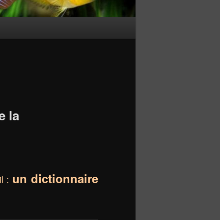
e la
un dictionnaire
l :