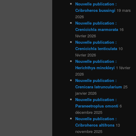
Nouvelle publication :
Cribroheros bussingi
19 mars
2026
Nouvelle publication :
Crenicichla marmorata
16
février 2026
Nouvelle publication :
Crenicichla lenticulata
10
février 2026
Nouvelle publication :
Herichthys minckleyi
1 février
2026
Nouvelle publication :
Crenicara latruncularium
25
janvier 2026
Nouvelle publication :
Paraneetroplus omonti
6
décembre 2025
Nouvelle publication :
Cribroheros altifrons
13
novembre 2025