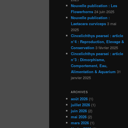
Nouvelle publication : Les
Flowerhorns
24 juin 2025
Nouvelle publication :
Laetacara curviceps
3 mai
2025
Cincelichthys pearsei : article
n°4 : Reproduction, Elevage &
Conservation
3 février 2025
Cincelichthys pearsei : article
n°3 : Dimorphisme,
Comportement, Eau,
Alimentation & Aquarium
31
janvier 2025
ARCHIVES
août 2026
(1)
juillet 2026
(1)
juin 2026
(2)
mai 2026
(2)
mars 2026
(1)