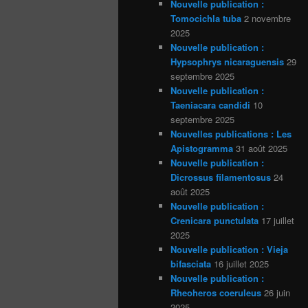
Nouvelle publication :
Tomocichla tuba
2 novembre
2025
Nouvelle publication :
Hypsophrys nicaraguensis
29
septembre 2025
Nouvelle publication :
Taeniacara candidi
10
septembre 2025
Nouvelles publications : Les
Apistogramma
31 août 2025
Nouvelle publication :
Dicrossus filamentosus
24
août 2025
Nouvelle publication :
Crenicara punctulata
17 juillet
2025
Nouvelle publication : Vieja
bifasciata
16 juillet 2025
Nouvelle publication :
Rheoheros coeruleus
26 juin
2025