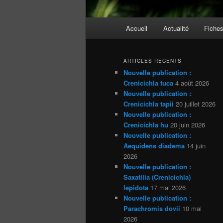
Menu
Accueil
Actualité
Fiche
principal
ARTICLES RÉCENTS
Nouvelle publication :
Crenicichla tuca
4 août 2026
Nouvelle publication :
Crenicichla tapii
20 juillet 2026
Nouvelle publication :
Crenicichla hu
20 juin 2026
Nouvelle publication :
Aequidens diadema
14 juin
2026
Nouvelle publication :
Saxatilia (Crenicichla)
lepidota
17 mai 2026
Nouvelle publication :
Parachromis dovii
10 mai
2026