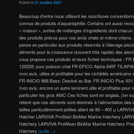
Publié le
31 octobre 2021
Beaucoup d’entre nous utilisent les nourritures conventionn
connus de produits d’aquariophilie. Certains ont aussi reco
« maison », sortes de mélanges d’ingrédients dont chacun a 
des produits prévus pour nos amis chats et même chiens… 
pense en particulier aux produits réservés à l’élevage pisc
aliments pour la croissance (souvent très rapide) des alevi
vous propose ces produits et leurs fiches techniques : 
120228: pour poisson chat FR EFICO Alpha 845F TILAPIA 
mon avis, utiles et profitable pour les cichlidés américains 
FR INICIO 868 Bass: Destiné au Bar. FR INICIO Plus X01 T
mon avis, encore un autre laminent utile et profitable pour 
particulier les gros AMC Ces fiches sont en anglais, j’en su
retenir que ces aliments sont destinés à l’alimentation des 
tailles particulièrement petites allant de 80 – 400 μ LARVI
Hatcher LARVIVA ProStart BioMar Marine Hatchery LARVI
Hatchery LARVIVA ProWean BioMar Marine Hatchery Prod
Hatchery
(suite…)