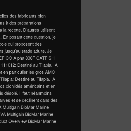
elles des fabricants bien
urs à des préparations
la recette. D’autres utilisent
En posant cette question, je
icole qui proposent des
ns jusqu’au stade adulte. Je
FR EFICO Alpha 838F CATFISH
111012: Destiné au Tilapia. A
et en particulier les gros AMC
ilapia: Destiné au Tilapia. A
nos cichlidés américains et en
is désolé. Il faut néanmoins
larves et se déclinent dans des
VA Multigain BioMar Marine
VA Multigain BioMar Marine
uct Overview BioMar Marine