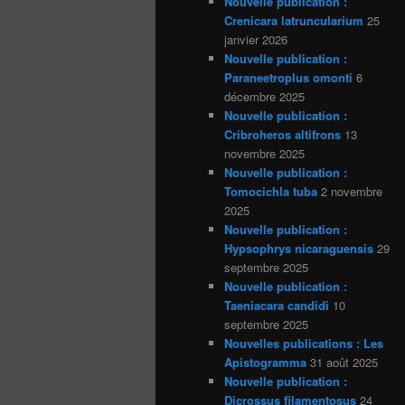
Nouvelle publication :
Crenicara latruncularium
25
janvier 2026
Nouvelle publication :
Paraneetroplus omonti
6
décembre 2025
Nouvelle publication :
Cribroheros altifrons
13
novembre 2025
Nouvelle publication :
Tomocichla tuba
2 novembre
2025
Nouvelle publication :
Hypsophrys nicaraguensis
29
septembre 2025
Nouvelle publication :
Taeniacara candidi
10
septembre 2025
Nouvelles publications : Les
Apistogramma
31 août 2025
Nouvelle publication :
Dicrossus filamentosus
24