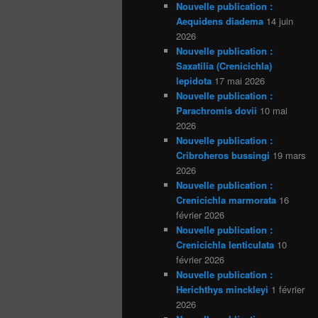
Nouvelle publication :
Aequidens diadema
14 juin
2026
Nouvelle publication :
Saxatilia (Crenicichla)
lepidota
17 mai 2026
Nouvelle publication :
Parachromis dovii
10 mai
2026
Nouvelle publication :
Cribroheros bussingi
19 mars
2026
Nouvelle publication :
Crenicichla marmorata
16
février 2026
Nouvelle publication :
Crenicichla lenticulata
10
février 2026
Nouvelle publication :
Herichthys minckleyi
1 février
2026