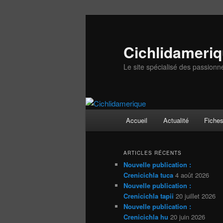
Aller
Aller
au
au
contenu
contenu
Cichlidameri
principal
secondaire
Le site spécialisé des passionn
Menu
Accueil
Actualité
Fiche
principal
ARTICLES RÉCENTS
Nouvelle publication :
Crenicichla tuca
4 août 2026
Nouvelle publication :
Crenicichla tapii
20 juillet 2026
Nouvelle publication :
Crenicichla hu
20 juin 2026