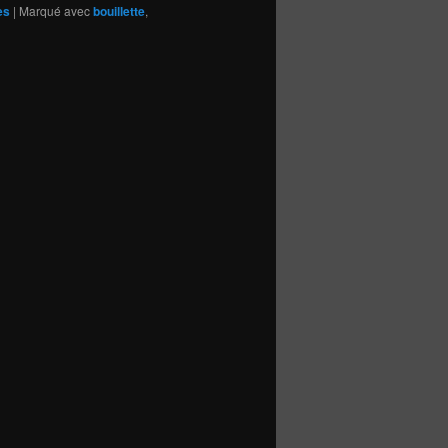
es
|
Marqué avec
bouillette
,