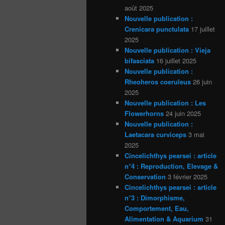
août 2025
Nouvelle publication :
Crenicara punctulata
17 juillet
2025
Nouvelle publication : Vieja
bifasciata
16 juillet 2025
Nouvelle publication :
Rheoheros coeruleus
26 juin
2025
Nouvelle publication : Les
Flowerhorns
24 juin 2025
Nouvelle publication :
Laetacara curviceps
3 mai
2025
Cincelichthys pearsei : article
n°4 : Reproduction, Elevage &
Conservation
3 février 2025
Cincelichthys pearsei : article
n°3 : Dimorphisme,
Comportement, Eau,
Alimentation & Aquarium
31