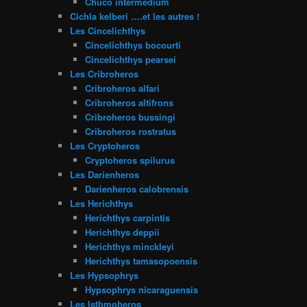
Chuco intermedium
Cichla kelberi ….et les autres !
Les Cincelichthys
Cincelichthys bocourti
Cincelichthys pearsei
Les Cribroheros
Cribroheros alfari
Cribroheros altifrons
Cribroheros bussingi
Cribroheros rostratus
Les Cryptoheros
Cryptoheros spilurus
Les Darienheros
Darienheros calobrensis
Les Herichthys
Herichthys carpintis
Herichthys deppii
Herichthys minckleyi
Herichthys tamasopoensis
Les Hypsophrys
Hypsophrys nicaraguensis
Les Isthmoheros