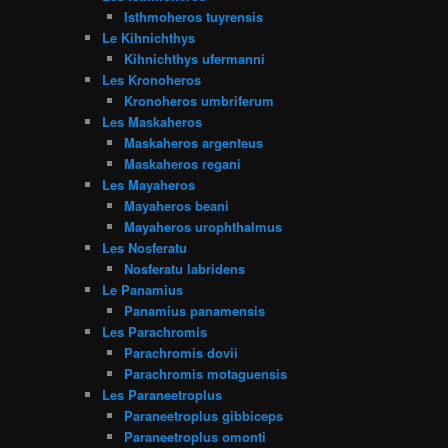
Isthmoheros tuyrensis
Le Kihnichthys
Kihnichthys ufermanni
Les Kronoheros
Kronoheros umbriferum
Les Maskaheros
Maskaheros argenteus
Maskaheros regani
Les Mayaheros
Mayaheros beani
Mayaheros urophthalmus
Les Nosferatu
Nosferatu labridens
Le Panamius
Panamius panamensis
Les Parachromis
Parachromis dovii
Parachromis motaguensis
Les Paraneetroplus
Paraneetroplus gibbiceps
Paraneetroplus omonti