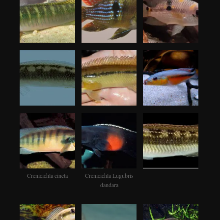
Crenicichla cincta
Crenicichla Lugubris
dandara