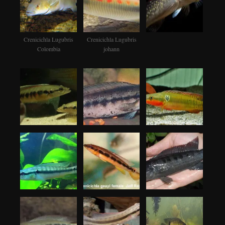
Crenicichla Lugubris
Crenicichla Lugubris
Colombia
johann