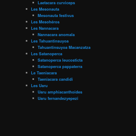
Laetacara curviceps
Les Mesonauta
Mesonauta festivus
Les Mesohéros
Les Nannacara
Nannacara anomala
Les Tahuantinsuyoa
Tahuantinsuyoa Macanzatza
Les Satanoperca
Satanoperca leucosticta
Satanoperca pappaterra
Le Taeniacara
Taeniacara candidi
Les Uaru
Uaru amphiacanthoides
Uaru fernandezyepezi