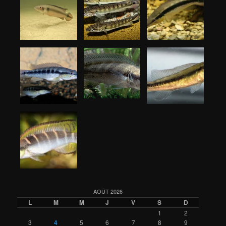
AOÛT 2026
L
M
M
J
V
S
D
1
2
3
4
5
6
7
8
9