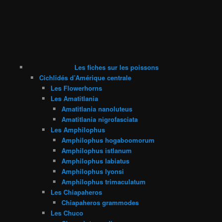
Les fiches sur les poissons
Cichlidés d’Amérique centrale
Les Flowerhorns
Les Amatitlania
Amatitlania nanoluteus
Amatitlania nigrofasciata
Les Amphilophus
Amphilophus hogaboomorum
Amphilophus istlanum
Amphilophus labiatus
Amphilophus lyonsi
Amphilophus trimaculatum
Les Chiapaheros
Chiapaheros grammodes
Les Chuco