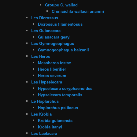
Groupe C. wallaci
Crenicichla wallacii anamiri
Les Dicrossus
Dicrossus filamentosus
Les Guianacara
Guianacara geayi
Les Gymnogeophagus
Gymnogeophagus balzanii
Les Heros
Mesoheros festae
Heros liberifier
Heros severum
Les Hypselecara
Hypselecara coryphaenoides
Hypselecara temporalis
Le Hoplarchus
Hoplarchus psittacus
Les Krobia
Krobia guianensis
Krobia itanyi
Les Laetacara