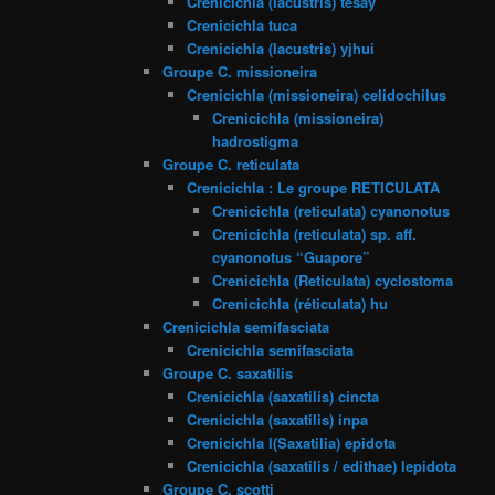
Crenicichla (lacustris) tesay
Crenicichla tuca
Crenicichla (lacustris) yjhui
Groupe C. missioneira
Crenicichla (missioneira) celidochilus
Crenicichla (missioneira)
hadrostigma
Groupe C. reticulata
Crenicichla : Le groupe RETICULATA
Crenicichla (reticulata) cyanonotus
Crenicichla (reticulata) sp. aff.
cyanonotus “Guapore”
Crenicichla (Reticulata) cyclostoma
Crenicichla (réticulata) hu
Crenicichla semifasciata
Crenicichla semifasciata
Groupe C. saxatilis
Crenicichla (saxatilis) cincta
Crenicichla (saxatilis) inpa
Crenicichla l(Saxatilia) epidota
Crenicichla (saxatilis / edithae) lepidota
Groupe C. scotti