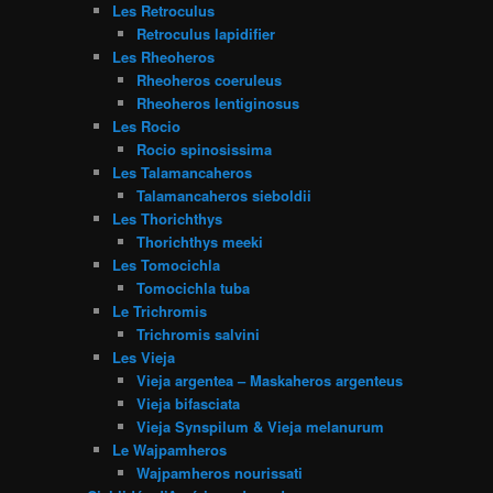
Les Retroculus
Retroculus lapidifier
Les Rheoheros
Rheoheros coeruleus
Rheoheros lentiginosus
Les Rocio
Rocio spinosissima
Les Talamancaheros
Talamancaheros sieboldii
Les Thorichthys
Thorichthys meeki
Les Tomocichla
Tomocichla tuba
Le Trichromis
Trichromis salvini
Les Vieja
Vieja argentea – Maskaheros argenteus
Vieja bifasciata
Vieja Synspilum & Vieja melanurum
Le Wajpamheros
Wajpamheros nourissati