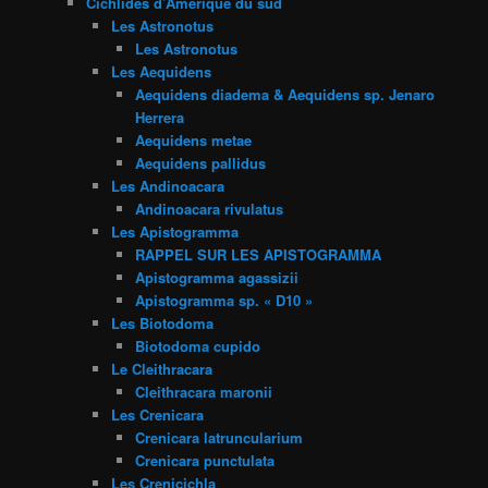
Cichlidés d’Amérique du sud
Les Astronotus
Les Astronotus
Les Aequidens
Aequidens diadema & Aequidens sp. Jenaro
Herrera
Aequidens metae
Aequidens pallidus
Les Andinoacara
Andinoacara rivulatus
Les Apistogramma
RAPPEL SUR LES APISTOGRAMMA
Apistogramma agassizii
Apistogramma sp. « D10 »
Les Biotodoma
Biotodoma cupido
Le Cleithracara
Cleithracara maronii
Les Crenicara
Crenicara latruncularium
Crenicara punctulata
Les Crenicichla