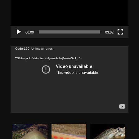
00:00
03:02
Lecteur
Code 150: Unknown error.
vidéo
Télécharger le fichier: https://youtu.be/mij8roWo0hc?_=3