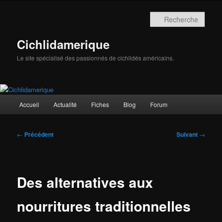
Aller
au
Rech
contenu
principal
Cichlidamerique
Le site spécialisé des passionnés de cichlidés américains.
Menu
Accueil
Actualité
Fiches
Blog
Forum
principal
Navigation
←
Précédent
Suivant
→
des
articles
Des alternatives aux
nourritures traditionnelles