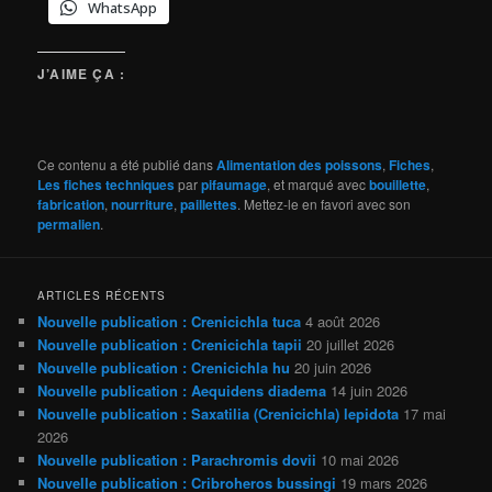
WhatsApp
J’AIME ÇA :
Ce contenu a été publié dans
Alimentation des poissons
,
Fiches
,
Les fiches techniques
par
pifaumage
, et marqué avec
bouillette
,
fabrication
,
nourriture
,
paillettes
. Mettez-le en favori avec son
permalien
.
ARTICLES RÉCENTS
Nouvelle publication : Crenicichla tuca
4 août 2026
Nouvelle publication : Crenicichla tapii
20 juillet 2026
Nouvelle publication : Crenicichla hu
20 juin 2026
Nouvelle publication : Aequidens diadema
14 juin 2026
Nouvelle publication : Saxatilia (Crenicichla) lepidota
17 mai
2026
Nouvelle publication : Parachromis dovii
10 mai 2026
Nouvelle publication : Cribroheros bussingi
19 mars 2026