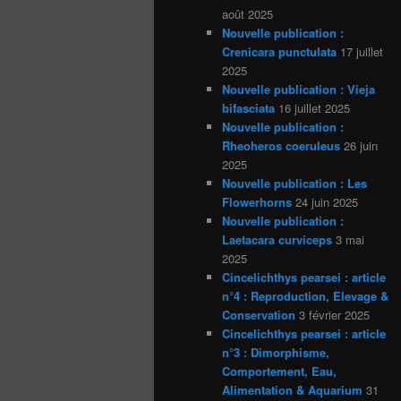
août 2025
Nouvelle publication :
Crenicara punctulata
17 juillet
2025
Nouvelle publication : Vieja
bifasciata
16 juillet 2025
Nouvelle publication :
Rheoheros coeruleus
26 juin
2025
Nouvelle publication : Les
Flowerhorns
24 juin 2025
Nouvelle publication :
Laetacara curviceps
3 mai
2025
Cincelichthys pearsei : article
n°4 : Reproduction, Elevage &
Conservation
3 février 2025
Cincelichthys pearsei : article
n°3 : Dimorphisme,
Comportement, Eau,
Alimentation & Aquarium
31