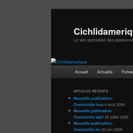
Aller
Aller
au
au
contenu
contenu
Cichlidameri
principal
secondaire
Le site spécialisé des passionn
Menu
Accueil
Actualité
Fiche
principal
ARTICLES RÉCENTS
Nouvelle publication :
Crenicichla tuca
4 août 2026
Nouvelle publication :
Crenicichla tapii
20 juillet 2026
Nouvelle publication :
Crenicichla hu
20 juin 2026