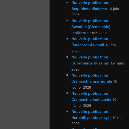
Nouvelle publication :
Aequidens diadema
14 juin
2026
Nouvelle publication :
Saxatilia (Crenicichla)
lepidota
17 mai 2026
Nouvelle publication :
Parachromis dovii
10 mai
2026
Nouvelle publication :
Cribroheros bussingi
19 mars
2026
Nouvelle publication :
Crenicichla marmorata
16
février 2026
Nouvelle publication :
Crenicichla lenticulata
10
février 2026
Nouvelle publication :
Herichthys minckleyi
1 février
2026