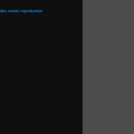
idés
,
meeki
,
reproduction