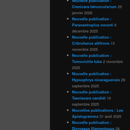
Nouvelle publication :
Crenicara latruncularium
25
janvier 2026
Nouvelle publication :
Paraneetroplus omonti
6
décembre 2025
Nouvelle publication :
Cribroheros altifrons
13
novembre 2025
Nouvelle publication :
Tomocichla tuba
2 novembre
2025
Nouvelle publication :
Hypsophrys nicaraguensis
29
septembre 2025
Nouvelle publication :
Taeniacara candidi
10
septembre 2025
Nouvelles publications : Les
Apistogramma
31 août 2025
Nouvelle publication :
Dicrossus filamentosus
24