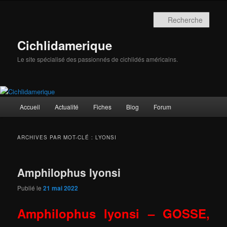
Aller
Aller
au
au
Rech
contenu
contenu
principal
secondaire
Cichlidamerique
Le site spécialisé des passionnés de cichlidés américains.
Menu
Accueil
Actualité
Fiches
Blog
Forum
principal
ARCHIVES PAR MOT-CLÉ :
LYONSI
Amphilophus lyonsi
Publié le
21 mai 2022
Amphilophus lyonsi – GOSSE,