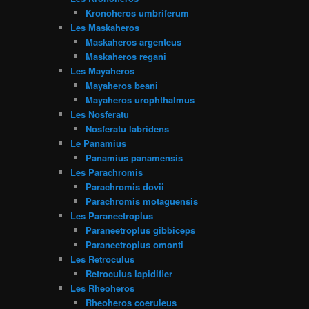
Kronoheros umbriferum
Les Maskaheros
Maskaheros argenteus
Maskaheros regani
Les Mayaheros
Mayaheros beani
Mayaheros urophthalmus
Les Nosferatu
Nosferatu labridens
Le Panamius
Panamius panamensis
Les Parachromis
Parachromis dovii
Parachromis motaguensis
Les Paraneetroplus
Paraneetroplus gibbiceps
Paraneetroplus omonti
Les Retroculus
Retroculus lapidifier
Les Rheoheros
Rheoheros coeruleus