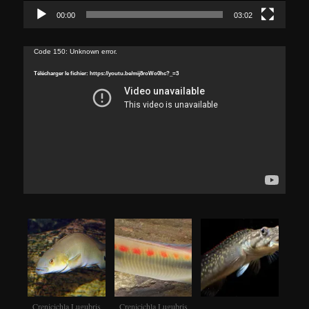
00:00
03:02
Lecteur
Code 150: Unknown error.
vidéo
Télécharger le fichier: https://youtu.be/mij8roWo0hc?_=3
Crenicichla Lugubris
Crenicichla Lugubris