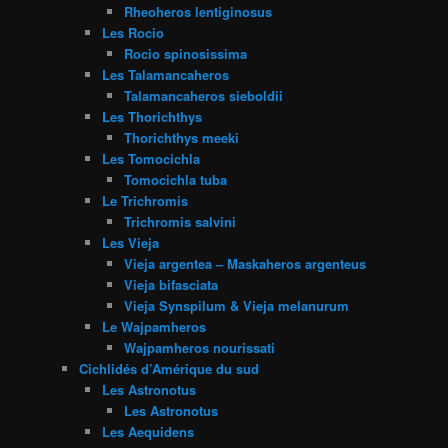
Rheoheros lentiginosus
Les Rocio
Rocio spinosissima
Les Talamancaheros
Talamancaheros sieboldii
Les Thorichthys
Thorichthys meeki
Les Tomocichla
Tomocichla tuba
Le Trichromis
Trichromis salvini
Les Vieja
Vieja argentea – Maskaheros argenteus
Vieja bifasciata
Vieja Synspilum & Vieja melanurum
Le Wajpamheros
Wajpamheros nourissati
Cichlidés d’Amérique du sud
Les Astronotus
Les Astronotus
Les Aequidens