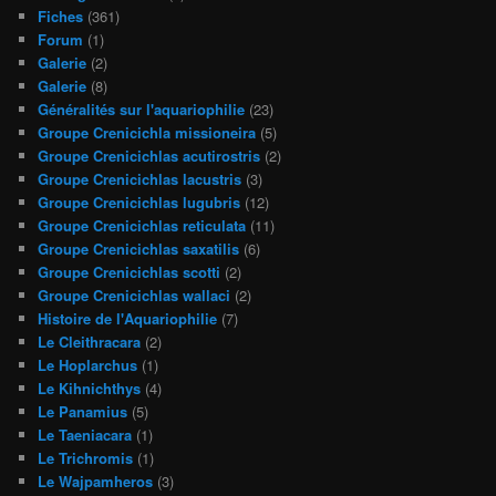
Fiches
(361)
Forum
(1)
Galerie
(2)
Galerie
(8)
Généralités sur l'aquariophilie
(23)
Groupe Crenicichla missioneira
(5)
Groupe Crenicichlas acutirostris
(2)
Groupe Crenicichlas lacustris
(3)
Groupe Crenicichlas lugubris
(12)
Groupe Crenicichlas reticulata
(11)
Groupe Crenicichlas saxatilis
(6)
Groupe Crenicichlas scotti
(2)
Groupe Crenicichlas wallaci
(2)
Histoire de l'Aquariophilie
(7)
Le Cleithracara
(2)
Le Hoplarchus
(1)
Le Kihnichthys
(4)
Le Panamius
(5)
Le Taeniacara
(1)
Le Trichromis
(1)
Le Wajpamheros
(3)