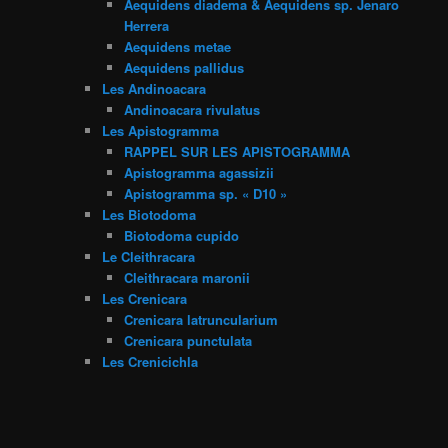
Aequidens diadema & Aequidens sp. Jenaro
Herrera
Aequidens metae
Aequidens pallidus
Les Andinoacara
Andinoacara rivulatus
Les Apistogramma
RAPPEL SUR LES APISTOGRAMMA
Apistogramma agassizii
Apistogramma sp. « D10 »
Les Biotodoma
Biotodoma cupido
Le Cleithracara
Cleithracara maronii
Les Crenicara
Crenicara latruncularium
Crenicara punctulata
Les Crenicichla