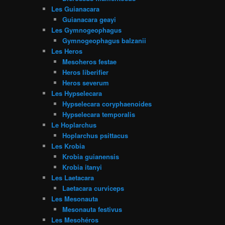
Les Guianacara
Guianacara geayi
Les Gymnogeophagus
Gymnogeophagus balzanii
Les Heros
Mesoheros festae
Heros liberifier
Heros severum
Les Hypselecara
Hypselecara coryphaenoides
Hypselecara temporalis
Le Hoplarchus
Hoplarchus psittacus
Les Krobia
Krobia guianensis
Krobia itanyi
Les Laetacara
Laetacara curviceps
Les Mesonauta
Mesonauta festivus
Les Mesohéros