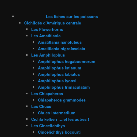
Les fiches sur les poissons
Cichlidés d’Amérique centrale
Les Flowerhorns
Les Amatitlania
Amatitlania nanoluteus
Amatitlania nigrofasciata
Les Amphilophus
Amphilophus hogaboomorum
Amphilophus istlanum
Amphilophus labiatus
Amphilophus lyonsi
Amphilophus trimaculatum
Les Chiapaheros
Chiapaheros grammodes
Les Chuco
Chuco intermedium
Cichla kelberi ….et les autres !
Les Cincelichthys
Cincelichthys bocourti