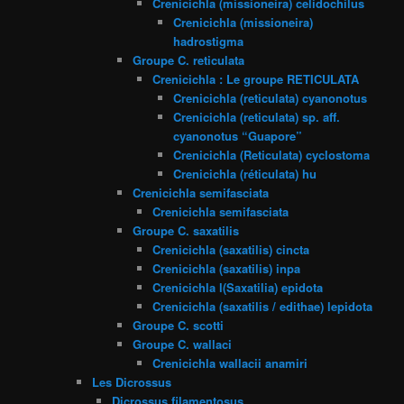
Crenicichla (missioneira) celidochilus
Crenicichla (missioneira)
hadrostigma
Groupe C. reticulata
Crenicichla : Le groupe RETICULATA
Crenicichla (reticulata) cyanonotus
Crenicichla (reticulata) sp. aff.
cyanonotus “Guapore”
Crenicichla (Reticulata) cyclostoma
Crenicichla (réticulata) hu
Crenicichla semifasciata
Crenicichla semifasciata
Groupe C. saxatilis
Crenicichla (saxatilis) cincta
Crenicichla (saxatilis) inpa
Crenicichla l(Saxatilia) epidota
Crenicichla (saxatilis / edithae) lepidota
Groupe C. scotti
Groupe C. wallaci
Crenicichla wallacii anamiri
Les Dicrossus
Dicrossus filamentosus