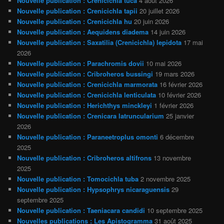
Nouvelle publication : Crenicichla tuca
4 août 2026
Nouvelle publication : Crenicichla tapii
20 juillet 2026
Nouvelle publication : Crenicichla hu
20 juin 2026
Nouvelle publication : Aequidens diadema
14 juin 2026
Nouvelle publication : Saxatilia (Crenicichla) lepidota
17 mai
2026
Nouvelle publication : Parachromis dovii
10 mai 2026
Nouvelle publication : Cribroheros bussingi
19 mars 2026
Nouvelle publication : Crenicichla marmorata
16 février 2026
Nouvelle publication : Crenicichla lenticulata
10 février 2026
Nouvelle publication : Herichthys minckleyi
1 février 2026
Nouvelle publication : Crenicara latruncularium
25 janvier
2026
Nouvelle publication : Paraneetroplus omonti
6 décembre
2025
Nouvelle publication : Cribroheros altifrons
13 novembre
2025
Nouvelle publication : Tomocichla tuba
2 novembre 2025
Nouvelle publication : Hypsophrys nicaraguensis
29
septembre 2025
Nouvelle publication : Taeniacara candidi
10 septembre 2025
Nouvelles publications : Les Apistogramma
31 août 2025