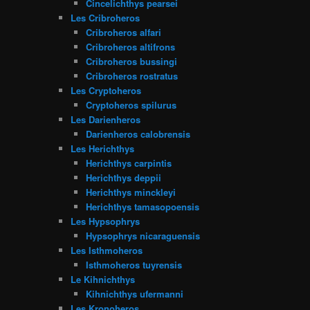
Cincelichthys pearsei
Les Cribroheros
Cribroheros alfari
Cribroheros altifrons
Cribroheros bussingi
Cribroheros rostratus
Les Cryptoheros
Cryptoheros spilurus
Les Darienheros
Darienheros calobrensis
Les Herichthys
Herichthys carpintis
Herichthys deppii
Herichthys minckleyi
Herichthys tamasopoensis
Les Hypsophrys
Hypsophrys nicaraguensis
Les Isthmoheros
Isthmoheros tuyrensis
Le Kihnichthys
Kihnichthys ufermanni
Les Kronoheros