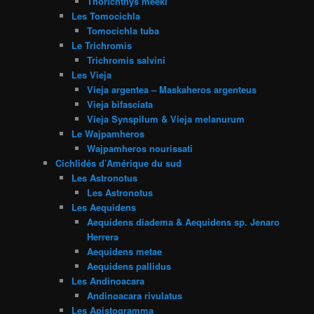
Thorichthys meeki
Les Tomocichla
Tomocichla tuba
Le Trichromis
Trichromis salvini
Les Vieja
Vieja argentea – Maskaheros argenteus
Vieja bifasciata
Vieja Synspilum & Vieja melanurum
Le Wajpamheros
Wajpamheros nourissati
Cichlidés d’Amérique du sud
Les Astronotus
Les Astronotus
Les Aequidens
Aequidens diadema & Aequidens sp. Jenaro
Herrera
Aequidens metae
Aequidens pallidus
Les Andinoacara
Andinoacara rivulatus
Les Apistogramma