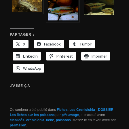
PARTAGER :
X
Facebook
Tumblr
LinkedIn
Pinterest
Imprimer
WhatsApp
J’AIME ÇA :
Ce contenu a été publié dans
Fiches
,
Les Crenicichla - DOSSIER
,
Les fiches sur les poissons
par
pifaumage
, et marqué avec
cichlidés
,
crenicichla
,
fiche
,
poissons
. Mettez-le en favori avec son
permalien
.