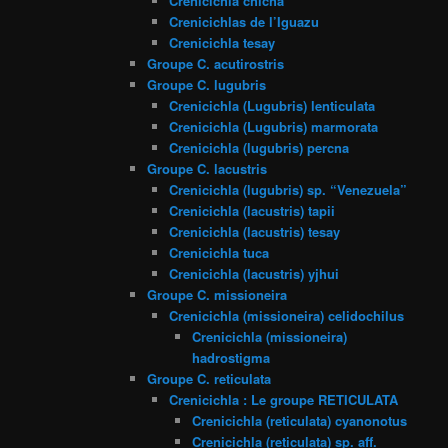
Crenicichla chicha
Crenicichlas de l’Iguazu
Crenicichla tesay
Groupe C. acutirostris
Groupe C. lugubris
Crenicichla (Lugubris) lenticulata
Crenicichla (Lugubris) marmorata
Crenicichla (lugubris) percna
Groupe C. lacustris
Crenicichla (lugubris) sp. “Venezuela”
Crenicichla (lacustris) tapii
Crenicichla (lacustris) tesay
Crenicichla tuca
Crenicichla (lacustris) yjhui
Groupe C. missioneira
Crenicichla (missioneira) celidochilus
Crenicichla (missioneira)
hadrostigma
Groupe C. reticulata
Crenicichla : Le groupe RETICULATA
Crenicichla (reticulata) cyanonotus
Crenicichla (reticulata) sp. aff.