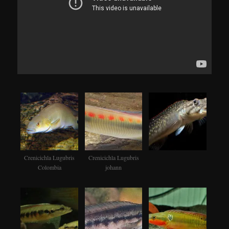
Crenicichla Lugubris
Crenicichla Lugubris
Colombia
johann