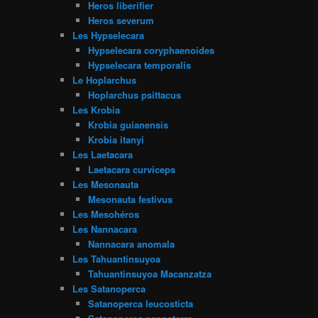
Heros liberifier
Heros severum
Les Hypselecara
Hypselecara coryphaenoides
Hypselecara temporalis
Le Hoplarchus
Hoplarchus psittacus
Les Krobia
Krobia guianensis
Krobia itanyi
Les Laetacara
Laetacara curviceps
Les Mesonauta
Mesonauta festivus
Les Mesohéros
Les Nannacara
Nannacara anomala
Les Tahuantinsuyoa
Tahuantinsuyoa Macanzatza
Les Satanoperca
Satanoperca leucosticta