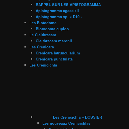
RAPPEL SUR LES APISTOGRAMMA
Apistogramma agassizii
Apistogramma sp. « D10 »
Les Biotodoma
Biotodoma cupido
Le Cleithracara
Cleithracara maronii
Les Crenicara
Crenicara latruncularium
Crenicara punctulata
Les Crenicichla
Les Crenicichla – DOSSIER
Les nouveaux Crenicichlas