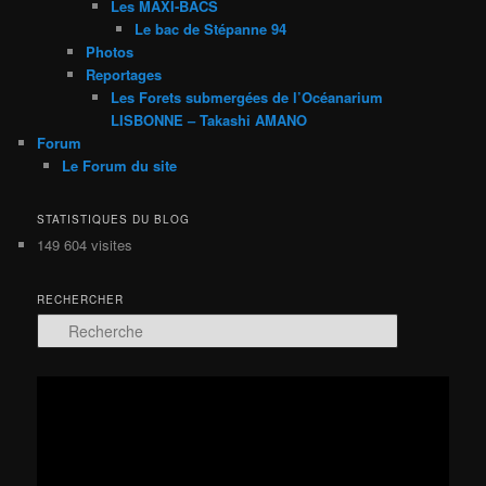
Les MAXI-BACS
Le bac de Stépanne 94
Photos
Reportages
Les Forets submergées de l’Océanarium
LISBONNE – Takashi AMANO
Forum
Le Forum du site
STATISTIQUES DU BLOG
149 604 visites
RECHERCHER
R
e
c
h
Lecteur
e
vidéo
r
c
h