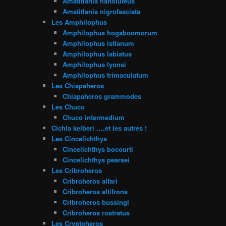
Amatitlania nanoluteus
Amatitlania nigrofasciata
Les Amphilophus
Amphilophus hogaboomorum
Amphilophus istlanum
Amphilophus labiatus
Amphilophus lyonsi
Amphilophus trimaculatum
Les Chiapaheros
Chiapaheros grammodes
Les Chuco
Chuco intermedium
Cichla kelberi ….et les autres !
Les Cincelichthys
Cincelichthys bocourti
Cincelichthys pearsei
Les Cribroheros
Cribroheros alfari
Cribroheros altifrons
Cribroheros bussingi
Cribroheros rostratus
Les Cryptoheros