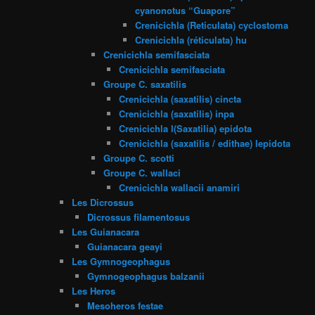
cyanonotus “Guapore”
Crenicichla (Reticulata) cyclostoma
Crenicichla (réticulata) hu
Crenicichla semifasciata
Crenicichla semifasciata
Groupe C. saxatilis
Crenicichla (saxatilis) cincta
Crenicichla (saxatilis) inpa
Crenicichla l(Saxatilia) epidota
Crenicichla (saxatilis / edithae) lepidota
Groupe C. scotti
Groupe C. wallaci
Crenicichla wallacii anamiri
Les Dicrossus
Dicrossus filamentosus
Les Guianacara
Guianacara geayi
Les Gymnogeophagus
Gymnogeophagus balzanii
Les Heros
Mesoheros festae