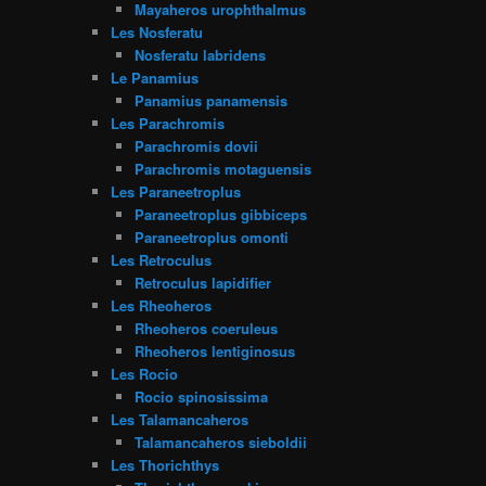
Mayaheros urophthalmus
Les Nosferatu
Nosferatu labridens
Le Panamius
Panamius panamensis
Les Parachromis
Parachromis dovii
Parachromis motaguensis
Les Paraneetroplus
Paraneetroplus gibbiceps
Paraneetroplus omonti
Les Retroculus
Retroculus lapidifier
Les Rheoheros
Rheoheros coeruleus
Rheoheros lentiginosus
Les Rocio
Rocio spinosissima
Les Talamancaheros
Talamancaheros sieboldii
Les Thorichthys