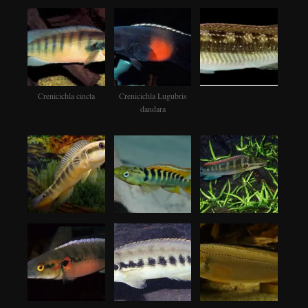
Crenicichla cincta
Crenicichla Lugubris
dandara