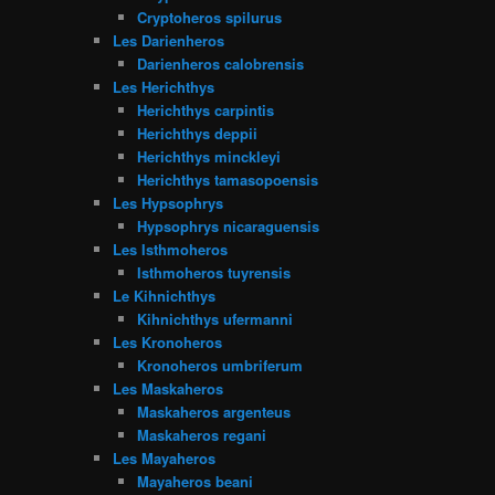
Cryptoheros spilurus
Les Darienheros
Darienheros calobrensis
Les Herichthys
Herichthys carpintis
Herichthys deppii
Herichthys minckleyi
Herichthys tamasopoensis
Les Hypsophrys
Hypsophrys nicaraguensis
Les Isthmoheros
Isthmoheros tuyrensis
Le Kihnichthys
Kihnichthys ufermanni
Les Kronoheros
Kronoheros umbriferum
Les Maskaheros
Maskaheros argenteus
Maskaheros regani
Les Mayaheros
Mayaheros beani