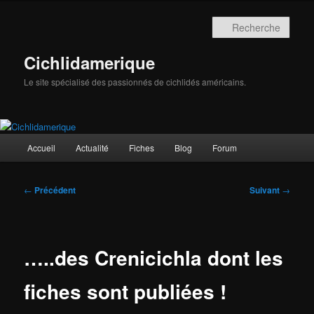
Aller
au
Rech
contenu
principal
Cichlidamerique
Le site spécialisé des passionnés de cichlidés américains.
Menu
Accueil
Actualité
Fiches
Blog
Forum
principal
Navigation
←
Précédent
Suivant
→
des
articles
…..des Crenicichla dont les
fiches sont publiées !