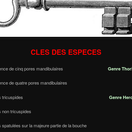
CLES DES ESPECES
résence de cinq pores mandibulaires
Genre Thor
Présence de quatre pores mandibula
– Dents tricuspides
Genre Hero
– Dents non tricuspid
ents spatulées sur la majeure partie de la bo