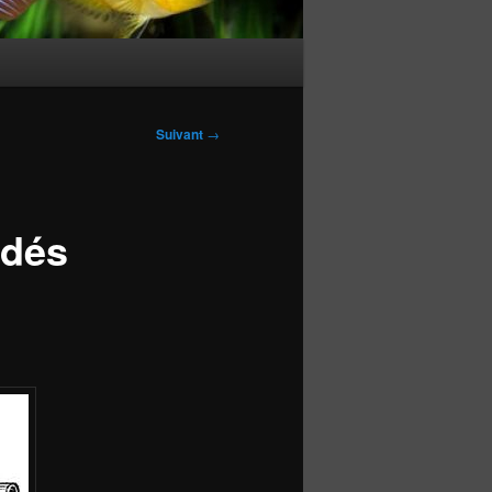
Suivant
→
idés