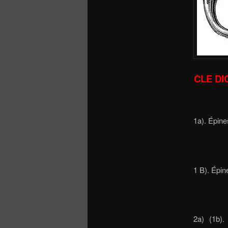
CLE DI
1a).
1 B
2a) (1b).