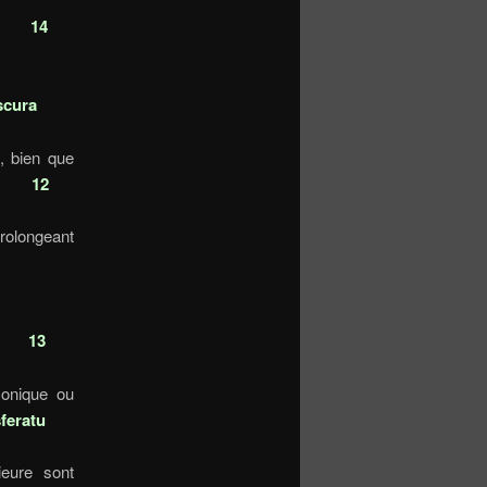
0a
14
 du corps
scura
, bien que
tes
12
rolongeant
le corps.
a.
13
conique ou
feratu
ieure sont