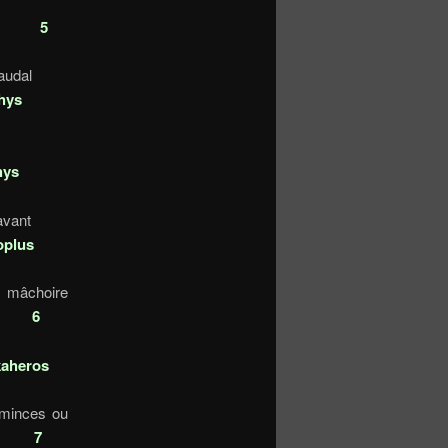
ouche
5
ule caudal
hys
 pas rond
hys
rs l’avant
oplus
a mâchoire
nt
6
aheros
s minces ou
s
7