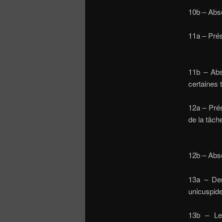
10b 
11a – Pr
11b – Abs
certa
12a – Pré
de la tâ
12b 
13a – Den
u
13b – Les