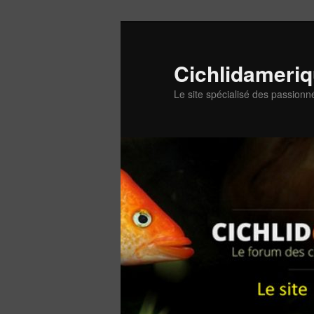
Aller
au
contenu
Cichlidameri
principal
Le site spécialisé des passionn