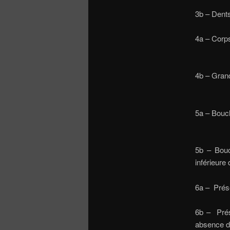
3b – Den
4a – Corp
4b – Gra
5a – Bouc
5b – Bouc
inf
6a – Pré
6b – Prése
ab