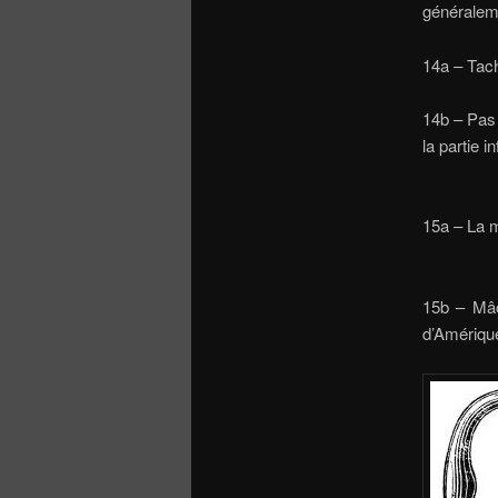
gén
14a – 
14b – Pas 
la part
15a – L
15b – Mâc
d’