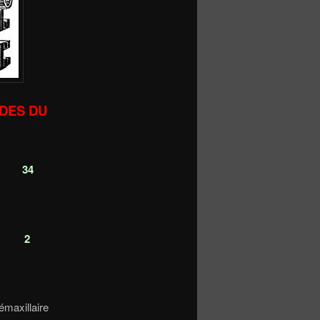
IDES DU
).
34
s.
2
maxillaire