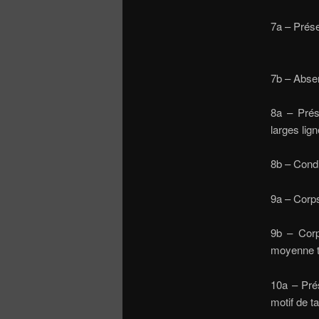
7a – Pré
7b – A
8a – Prés
larg
8b –
9a –
9b – Cor
m
10a – Pré
motif 