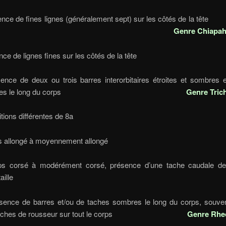
sence de fines lignes (généralement sept) sur les côtés d
Genre Chiapah
bsence de lignes fines sur les côtés de la 
ence de deux ou trois barres interorbitaires étroites et sombres 
es lignes le long du corps
Genre
Tric
 Conditions différentes de 
 Corps allongé à moyennement allo
ps corsé à modérément corsé, présence d’une tache caudale de
oyenne taill
sence de barres et/ou de taches sombres le long du corps, souve
de taches de rousseur sur tout le corps
Genre Rhe