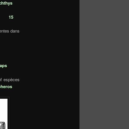
chthys
nale
15
sentes dans
 Panama)
férieure
aps
uf espèces
oheros