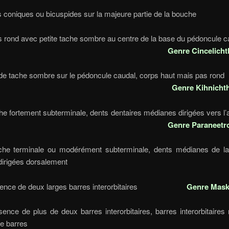
ts coniques ou bicuspides sur la majeure partie de la b
s rond avec petite tache sombre au centre de la base du pédonc
Genre
Cincelicht
nde tache sombre sur le pédoncule caudal, corps haut mais
Genre
Kihnicht
he fortement subterminale, dents dentaires médianes dirigées ve
Genre Paraneetr
he terminale ou modérément subterminale, dents médianes de l
érieure dirigées dorsaleme
sence de deux larges barres interorbitaires
Genre Mask
nce de plus de deux barres interorbitaires, barres interorbitaire
sence de barre