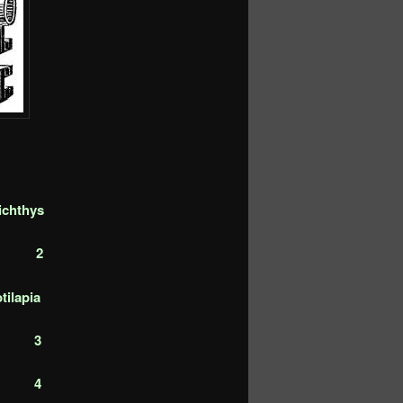
ichthys
ires
2
tilapia
es
3
uche
4