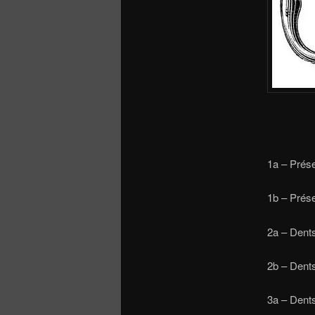
1a – P
1b – 
2a 
2b 
3a – D