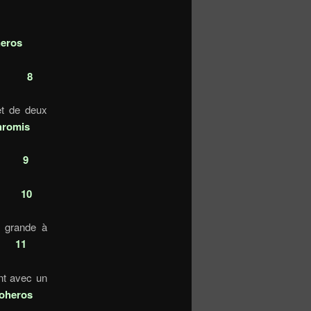
e la tête
eros
tête
8
et de deux
hromis
8a
9
ngé
10
 grande à
e
11
nt avec un
oheros