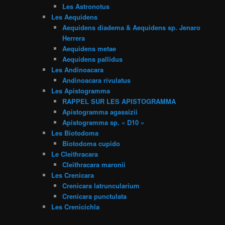
Les Astronotus
Les Aequidens
Aequidens diadema & Aequidens sp. Jenaro
Herrera
Aequidens metae
Aequidens pallidus
Les Andinoacara
Andinoacara rivulatus
Les Apistogramma
RAPPEL SUR LES APISTOGRAMMA
Apistogramma agassizii
Apistogramma sp. « D10 »
Les Biotodoma
Biotodoma cupido
Le Cleithracara
Cleithracara maronii
Les Crenicara
Crenicara latruncularium
Crenicara punctulata
Les Crenicichla