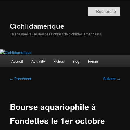
Aller
au
Rech
contenu
principal
Cichlidamerique
Le site spécialisé des passionnés de cichlidés américains.
Menu
Accueil
Actualité
Fiches
Blog
Forum
principal
Navigation
←
Précédent
Suivant
→
des
articles
Bourse aquariophile à
Fondettes le 1er octobre