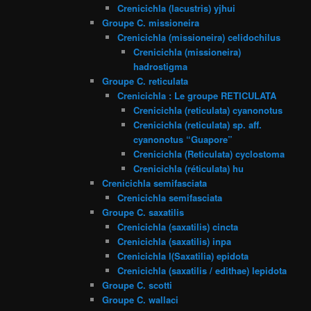
Crenicichla (lacustris) yjhui
Groupe C. missioneira
Crenicichla (missioneira) celidochilus
Crenicichla (missioneira)
hadrostigma
Groupe C. reticulata
Crenicichla : Le groupe RETICULATA
Crenicichla (reticulata) cyanonotus
Crenicichla (reticulata) sp. aff.
cyanonotus “Guapore”
Crenicichla (Reticulata) cyclostoma
Crenicichla (réticulata) hu
Crenicichla semifasciata
Crenicichla semifasciata
Groupe C. saxatilis
Crenicichla (saxatilis) cincta
Crenicichla (saxatilis) inpa
Crenicichla l(Saxatilia) epidota
Crenicichla (saxatilis / edithae) lepidota
Groupe C. scotti
Groupe C. wallaci