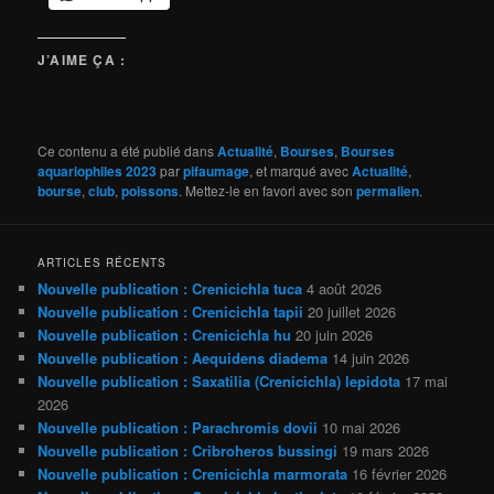
J’AIME ÇA :
Ce contenu a été publié dans
Actualité
,
Bourses
,
Bourses
aquariophiles 2023
par
pifaumage
, et marqué avec
Actualité
,
bourse
,
club
,
poissons
. Mettez-le en favori avec son
permalien
.
ARTICLES RÉCENTS
Nouvelle publication : Crenicichla tuca
4 août 2026
Nouvelle publication : Crenicichla tapii
20 juillet 2026
Nouvelle publication : Crenicichla hu
20 juin 2026
Nouvelle publication : Aequidens diadema
14 juin 2026
Nouvelle publication : Saxatilia (Crenicichla) lepidota
17 mai
2026
Nouvelle publication : Parachromis dovii
10 mai 2026
Nouvelle publication : Cribroheros bussingi
19 mars 2026
Nouvelle publication : Crenicichla marmorata
16 février 2026