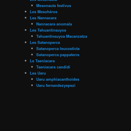
Mesonauta festivus
Les Mesohéros
Les Nannacara
Nannacara anomala
Les Tahuantinsuyoa
Tahuantinsuyoa Macanzatza
Les Satanoperca
Satanoperca leucosticta
Satanoperca pappaterra
Le Taeniacara
Taeniacara candidi
Les Uaru
Uaru amphiacanthoides
Uaru fernandezyepezi