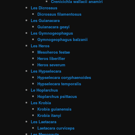
Crenicichla wallacii anamiri
Les Dicrossus
Dicrossus filamentosus
Les Guianacara
Guianacara geayi
Les Gymnogeophagus
Gymnogeophagus balzanii
Les Heros
Mesoheros festae
Heros liberifier
Heros severum
Les Hypselecara
Hypselecara coryphaenoides
Hypselecara temporalis
Le Hoplarchus
Hoplarchus psittacus
Les Krobia
Krobia guianensis
Krobia itanyi
Les Laetacara
Laetacara curviceps
Les Mesonauta