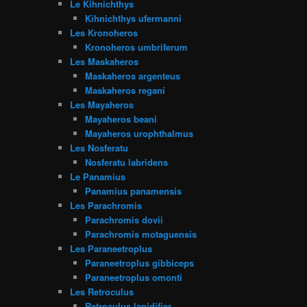
Le Kihnichthys
Kihnichthys ufermanni
Les Kronoheros
Kronoheros umbriferum
Les Maskaheros
Maskaheros argenteus
Maskaheros regani
Les Mayaheros
Mayaheros beani
Mayaheros urophthalmus
Les Nosferatu
Nosferatu labridens
Le Panamius
Panamius panamensis
Les Parachromis
Parachromis dovii
Parachromis motaguensis
Les Paraneetroplus
Paraneetroplus gibbiceps
Paraneetroplus omonti
Les Retroculus
Retroculus lapidifier