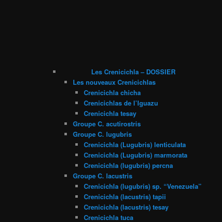
Les Crenicichla – DOSSIER
Les nouveaux Crenicichlas
Crenicichla chicha
Crenicichlas de l’Iguazu
Crenicichla tesay
Groupe C. acutirostris
Groupe C. lugubris
Crenicichla (Lugubris) lenticulata
Crenicichla (Lugubris) marmorata
Crenicichla (lugubris) percna
Groupe C. lacustris
Crenicichla (lugubris) sp. “Venezuela”
Crenicichla (lacustris) tapii
Crenicichla (lacustris) tesay
Crenicichla tuca