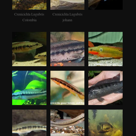
Crenicichla Lugubris
Crenicichla Lugubris
Colombia
johann