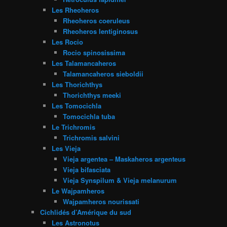
Les Rheoheros
Rheoheros coeruleus
Rheoheros lentiginosus
Les Rocio
Rocio spinosissima
Les Talamancaheros
Talamancaheros sieboldii
Les Thorichthys
Thorichthys meeki
Les Tomocichla
Tomocichla tuba
Le Trichromis
Trichromis salvini
Les Vieja
Vieja argentea – Maskaheros argenteus
Vieja bifasciata
Vieja Synspilum & Vieja melanurum
Le Wajpamheros
Wajpamheros nourissati
Cichlidés d’Amérique du sud
Les Astronotus