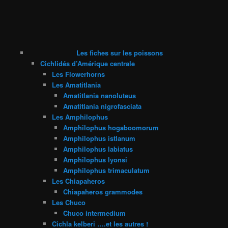
Les fiches sur les poissons
Cichlidés d’Amérique centrale
Les Flowerhorns
Les Amatitlania
Amatitlania nanoluteus
Amatitlania nigrofasciata
Les Amphilophus
Amphilophus hogaboomorum
Amphilophus istlanum
Amphilophus labiatus
Amphilophus lyonsi
Amphilophus trimaculatum
Les Chiapaheros
Chiapaheros grammodes
Les Chuco
Chuco intermedium
Cichla kelberi ….et les autres !