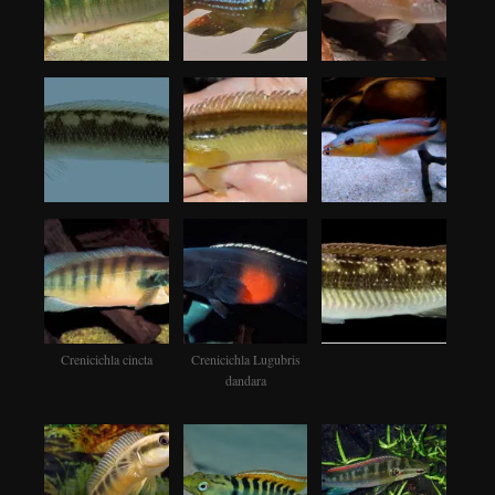
Crenicichla cincta
Crenicichla Lugubris
dandara