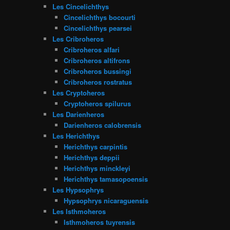
Les Cincelichthys
Cincelichthys bocourti
Cincelichthys pearsei
Les Cribroheros
Cribroheros alfari
Cribroheros altifrons
Cribroheros bussingi
Cribroheros rostratus
Les Cryptoheros
Cryptoheros spilurus
Les Darienheros
Darienheros calobrensis
Les Herichthys
Herichthys carpintis
Herichthys deppii
Herichthys minckleyi
Herichthys tamasopoensis
Les Hypsophrys
Hypsophrys nicaraguensis
Les Isthmoheros
Isthmoheros tuyrensis