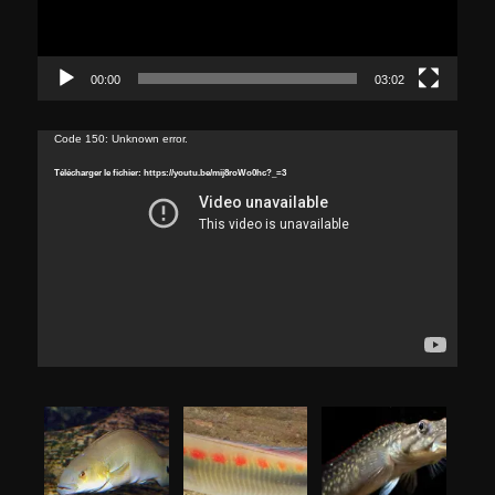
00:00
03:02
Lecteur
Code 150: Unknown error.
vidéo
Télécharger le fichier: https://youtu.be/mij8roWo0hc?_=3